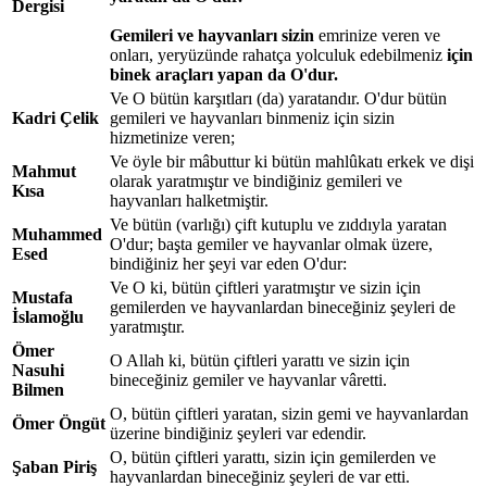
Dergisi
Gemileri ve hayvanları sizin
emrinize veren ve
onları, yeryüzünde rahatça yolculuk edebilmeniz
için
binek araçları yapan da O'dur.
Ve O bütün karşıtları (da) yaratandır. O'dur bütün
Kadri Çelik
gemileri ve hayvanları binmeniz için sizin
hizmetinize veren;
Ve öyle bir mâbuttur ki bütün mahlûkatı erkek ve dişi
Mahmut
olarak yaratmıştır ve bindiğiniz gemileri ve
Kısa
hayvanları halketmiştir.
Ve bütün (varlığı) çift kutuplu ve zıddıyla yaratan
Muhammed
O'dur; başta gemiler ve hayvanlar olmak üzere,
Esed
bindiğiniz her şeyi var eden O'dur:
Ve O ki, bütün çiftleri yaratmıştır ve sizin için
Mustafa
gemilerden ve hayvanlardan bineceğiniz şeyleri de
İslamoğlu
yaratmıştır.
Ömer
O Allah ki, bütün çiftleri yarattı ve sizin için
Nasuhi
bineceğiniz gemiler ve hayvanlar vâretti.
Bilmen
O, bütün çiftleri yaratan, sizin gemi ve hayvanlardan
Ömer Öngüt
üzerine bindiğiniz şeyleri var edendir.
O, bütün çiftleri yarattı, sizin için gemilerden ve
Şaban Piriş
hayvanlardan bineceğiniz şeyleri de var etti.