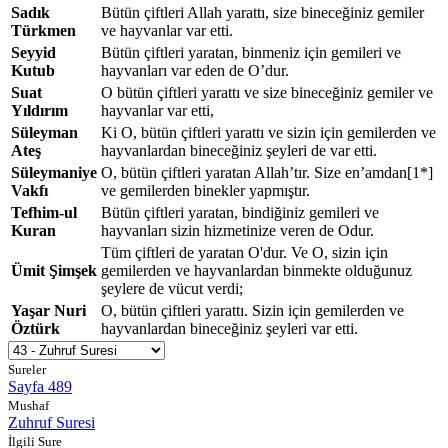
Sadık
Bütün çiftleri Allah yarattı, size bineceğiniz gemiler
Türkmen
ve hayvanlar var etti.
Seyyid
Bütün çiftleri yaratan, binmeniz için gemileri ve
Kutub
hayvanları var eden de O’dur.
Suat
O bütün çiftleri yarattı ve size bineceğiniz gemiler ve
Yıldırım
hayvanlar var etti,
Süleyman
Ki O, bütün çiftleri yarattı ve sizin için gemilerden ve
Ateş
hayvanlardan bineceğiniz şeyleri de var etti.
Süleymaniye
O, bütün çiftleri yaratan Allah’tır. Size en’amdan[1*]
Vakfı
ve gemilerden binekler yapmıştır.
Tefhim-ul
Bütün çiftleri yaratan, bindiğiniz gemileri ve
Kuran
hayvanları sizin hizmetinize veren de Odur.
Tüm çiftleri de yaratan O'dur. Ve O, sizin için
Ümit Şimşek
gemilerden ve hayvanlardan binmekte olduğunuz
şeylere de vücut verdi;
Yaşar Nuri
O, bütün çiftleri yarattı. Sizin için gemilerden ve
Öztürk
hayvanlardan bineceğiniz şeyleri var etti.
Sureler
Sayfa 489
Mushaf
Zuhruf Suresi
İlgili Sure