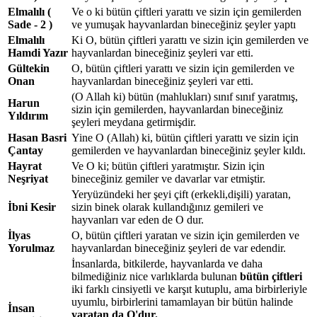
Elmalılı (
Ve o ki bütün çiftleri yarattı ve sizin için gemilerden
Sade - 2 )
ve yumuşak hayvanlardan bineceğiniz şeyler yaptı
Elmalılı
Ki O, bütün çiftleri yarattı ve sizin için gemilerden ve
Hamdi Yazır
hayvanlardan bineceğiniz şeyleri var etti.
Gültekin
O, bütün çiftleri yarattı ve sizin için gemilerden ve
Onan
hayvanlardan bineceğiniz şeyleri var etti.
(O Allah ki) bütün (mahlukları) sınıf sınıf yaratmış,
Harun
sizin için gemilerden, hayvanlardan bineceğiniz
Yıldırım
şeyleri meydana getirmişdir.
Hasan Basri
Yine O (Allah) ki, bütün çiftleri yarattı ve sizin için
Çantay
gemilerden ve hayvanlardan bineceğiniz şeyler kıldı.
Hayrat
Ve O ki; bütün çiftleri yaratmıştır. Sizin için
Neşriyat
bineceğiniz gemiler ve davarlar var etmiştir.
Yeryüzündeki her şeyi çift (erkekli,dişili) yaratan,
İbni Kesir
sizin binek olarak kullandığınız gemileri ve
hayvanları var eden de O dur.
İlyas
O, bütün çiftleri yaratan ve sizin için gemilerden ve
Yorulmaz
hayvanlardan bineceğiniz şeyleri de var edendir.
İnsanlarda, bitkilerde, hayvanlarda ve daha
bilmediğiniz nice varlıklarda bulunan
bütün çiftleri
iki farklı cinsiyetli ve karşıt kutuplu, ama birbirleriyle
uyumlu, birbirlerini tamamlayan bir bütün halinde
İnsan
yaratan da O'dur.