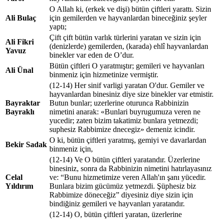
O Allah ki, (erkek ve dişi) bütün çiftleri yarattı. Sizin
Ali Bulaç
için gemilerden ve hayvanlardan bineceğiniz şeyler
yaptı;
Çift çift bütün varlık türlerini yaratan ve sizin için
Ali Fikri
(denizlerde) gemilerden, (karada) ehlî hayvanlardan
Yavuz
binekler var eden de O’dur.
Bütün çiftleri O yaratmıştır; gemileri ve hayvanları
Ali Ünal
binmeniz için hizmetinize vermiştir.
(12-14) Her sinif varligi yaratan O'dur. Gemiler ve
hayvanlardan binesiniz diye size binekler var etmistir.
Bayraktar
Butun bunlar; uzerlerine oturunca Rabbinizin
Bayraklı
nimetini anarak: «Bunlari buyrugumuza veren ne
yucedir; zaten bizim takatimiz bunlara yetmezdi;
suphesiz Rabbimize dnecegiz» demeniz icindir.
O ki, bütün çiftleri yaratmış, gemiyi ve davarlardan
Bekir Sadak
binmeniz için,
(12-14) Ve O bütün çiftleri yaratandır. Üzerlerine
binesiniz, sonra da Rabbinizin nimetini hatırlayasınız
Celal
ve: “Bunu hizmetimize veren Allah'ın şanı yücedir.
Yıldırım
Bunlara bizim gücümüz yetmezdi. Şüphesiz biz
Rabbimize döneceğiz” diyesiniz diye sizin için
bindiğiniz gemileri ve hayvanları yaratandır.
(12-14) O, bütün çiftleri yaratan, üzerlerine