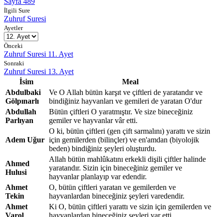
Sayfa 489
İlgili Sure
Zuhruf Suresi
Ayetler
Önceki
Zuhruf Suresi 11. Ayet
Sonraki
Zuhruf Suresi 13. Ayet
İsim
Meal
Abdulbaki
Ve O Allah bütün karşıt ve çiftleri de yaratandır ve
Gölpınarlı
bindiğiniz hayvanları ve gemileri de yaratan O'dur
Abdullah
Bütün çiftleri O yaratmıştır. Ve size bineceğiniz
Parlıyan
gemiler ve hayvanlar vâr etti.
O ki, bütün çiftleri (gen çift sarmalını) yarattı ve sizin
Adem Uğur
için gemilerden (bilinçler) ve en'amdan (biyolojik
beden) bindiğiniz şeyleri oluşturdu.
Allah bütün mahlûkatını erkekli dişili çiftler halinde
Ahmed
yaratandır. Sizin için bineceğiniz gemiler ve
Hulusi
hayvanlar planlayıp var edendir.
Ahmet
O, bütün çiftleri yaratan ve gemilerden ve
Tekin
hayvanlardan bineceğiniz şeyleri varedendir.
Ahmet
Ki O, bütün çiftleri yarattı ve sizin için gemilerden ve
Varol
hayvanlardan bineceğiniz şeyleri var etti.