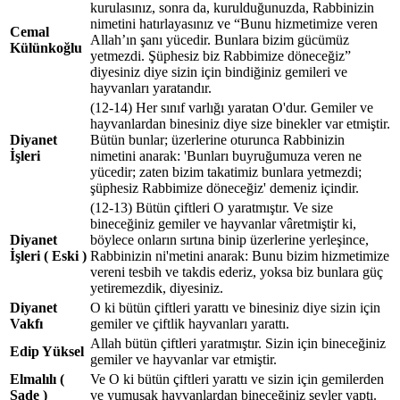
kurulasınız, sonra da, kurulduğunuzda, Rabbinizin
nimetini hatırlayasınız ve “Bunu hizmetimize veren
Cemal
Allah’ın şanı yücedir. Bunlara bizim gücümüz
Külünkoğlu
yetmezdi. Şüphesiz biz Rabbimize döneceğiz”
diyesiniz diye sizin için bindiğiniz gemileri ve
hayvanları yaratandır.
(12-14) Her sınıf varlığı yaratan O'dur. Gemiler ve
hayvanlardan binesiniz diye size binekler var etmiştir.
Diyanet
Bütün bunlar; üzerlerine oturunca Rabbinizin
İşleri
nimetini anarak: 'Bunları buyruğumuza veren ne
yücedir; zaten bizim takatimiz bunlara yetmezdi;
şüphesiz Rabbimize döneceğiz' demeniz içindir.
(12-13) Bütün çiftleri O yaratmıştır. Ve size
bineceğiniz gemiler ve hayvanlar vâretmiştir ki,
Diyanet
böylece onların sırtına binip üzerlerine yerleşince,
İşleri ( Eski )
Rabbinizin ni'metini anarak: Bunu bizim hizmetimize
vereni tesbih ve takdis ederiz, yoksa biz bunlara güç
yetiremezdik, diyesiniz.
Diyanet
O ki bütün çiftleri yarattı ve binesiniz diye sizin için
Vakfı
gemiler ve çiftlik hayvanları yarattı.
Allah bütün çiftleri yaratmıştır. Sizin için bineceğiniz
Edip Yüksel
gemiler ve hayvanlar var etmiştir.
Elmalılı (
Ve O ki bütün çiftleri yarattı ve sizin için gemilerden
Sade )
ve yumuşak hayvanlardan bineceğiniz şeyler yaptı.