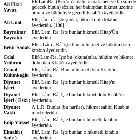
ElifLâmRâ. (Kur’ân’a dahil olarak inen ve bu sûrede
Ali Fikri
gelecek bütün) sözler, her bakımdan hikmet üzerine
Yavuz
oturan ve bütünüyle geçerli Kitab’ın âyetleridir.
Elif, lâm, râ. İşte şunlar, hikmet dolu kitabın
Ali Ünal
âyetleridir. [188]
Bayraktar
Elif, Lam, Ra. Iste bunlar hikmetli Kitap'Ùn
Bayraklı
ayetleridir.
Elif - Lâm - Râ. işte bunlar hikmet ve hüküm dolu
Bekir Sadak
kitabın âyetleridir.
Celal
Elif-Lam-Ra. İşte bu (okuna)nlar, hüküm ve hikmet
Yıldırım
dolu olan Kitab'ın ayetleridir.
Cemal
Elif, Lâm, Râ. Bunlar hikmet dolu Kitab’ın
Külünkoğlu
âyetleridir.
Diyanet
Elif, Lam, Ra. İşte bunlar hikmetli Kitap'ın
İşleri
ayetleridir.
Diyanet
Elif. Lâm. Râ. İşte bunlar hikmet dolu Kitâb’ın
İşleri ( Eski )
âyetleridir.
Diyanet
A.L.R. Bunlar (bu harfler), hikmet sahibi Kitab'ın
Vakfı
mucizeleridir.
Elif, Lâm, Râ. İşte bunlar o hikmetli kitabın
Edip Yüksel
âyetleridir.
Elmalılı (
Elif, Lam, Ra. İşte bunlar, o hikmetli kitabın
Sade )
ayetleridir.