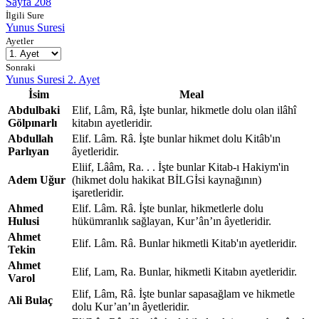
Sayfa 208
İlgili Sure
Yunus Suresi
Ayetler
Sonraki
Yunus Suresi 2. Ayet
İsim
Meal
Abdulbaki
Elif, Lâm, Râ, İşte bunlar, hikmetle dolu olan ilâhî
Gölpınarlı
kitabın ayetleridir.
Abdullah
Elif. Lâm. Râ. İşte bunlar hikmet dolu Kitâb'ın
Parlıyan
âyetleridir.
Eliif, Lââm, Ra. . . İşte bunlar Kitab-ı Hakiym'in
Adem Uğur
(hikmet dolu hakikat BİLGİsi kaynağının)
işaretleridir.
Ahmed
Elif. Lâm. Râ. İşte bunlar, hikmetlerle dolu
Hulusi
hükümranlık sağlayan, Kur’ân’ın âyetleridir.
Ahmet
Elif. Lâm. Râ. Bunlar hikmetli Kitab'ın ayetleridir.
Tekin
Ahmet
Elif, Lam, Ra. Bunlar, hikmetli Kitabın ayetleridir.
Varol
Elif, Lâm, Râ. İşte bunlar sapasağlam ve hikmetle
Ali Bulaç
dolu Kur’an’ın âyetleridir.