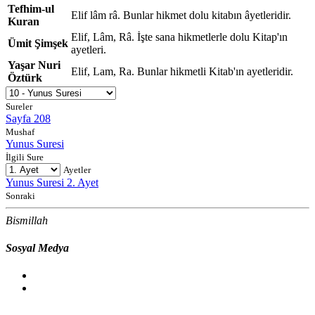
Tefhim-ul
Elif lâm râ. Bunlar hikmet dolu kitabın âyetleridir.
Kuran
Elif, Lâm, Râ. İşte sana hikmetlerle dolu Kitap'ın
Ümit Şimşek
ayetleri.
Yaşar Nuri
Elif, Lam, Ra. Bunlar hikmetli Kitab'ın ayetleridir.
Öztürk
Sureler
Sayfa 208
Mushaf
Yunus Suresi
İlgili Sure
Ayetler
Yunus Suresi 2. Ayet
Sonraki
Bismillah
Sosyal Medya