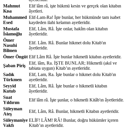
Mahmut
Elif lâm râ, işte hükmü kesin ve gerçek olan kitabın
Kısa
âyetleri.
Muhammed
Elif-Lam-Ra! İşte bunlar, her hükmünde tam isabet
Esed
kaydeden ilahi kelamın ayetleridir.
Mustafa
Elif, Lâm, Râ. İşte onlar, hakîm olan kitabın
İslamoğlu
âyetleridir.
Ömer
Elif. Lâm. Râ. Bunlar hikmet dolu Kitab'ın
Nasuhi
âyetleridir.
Bilmen
Ömer Öngüt
Elif Lâm Râ. İşte bunlar hikmetli kitabın ayetleridir.
Elif, lâm, Ra. İŞTE BUNLAR; Hikmetli (akıl ve
Şaban Piriş
tabiata uygun) Kitab’ın ayetleridir.
Sadık
Elif, Lam, Ra. İşte bunlar o hikmet dolu Kitab'ın
Türkmen
ayetleridir.
Seyyid
Elif, Lâm, Râ. İşte bunlar o hikmetli kitabın
Kutub
âyetleridir.
Suat
Elif lâm râ. İşte şunlar, o hikmetli Kitâb'ın âyetleridir.
Yıldırım
Süleyman
Elif, Lâm, Râ. Bunlar, hikmetli Kitabın ayetleridir.
Ateş
Süleymaniye
ELİF! LÂM! RÂ! Bunlar, doğru hükümler içeren
Vakfı
Kitab’ın ayetleridir.