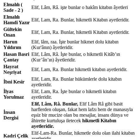
Elmalılı (
Elif, Lâm, Râ. işte bunlar o hakîm kitabın âyetleri
Sade - 2 )
Elmalılı
Elif, Lam, Ra. Bunlar, hikmetli Kitabın ayetleridir.
Hamdi Yazır
Gültekin
Elif, Lam, Ra. Bunlar, hikmetli Kitabın ayetleridir.
Onan
Harun
Elif, lâm, raa. İşte bunlar hikmet dolu kitabın
Yıldırım
(Kur'ânın) âyetleridir.
Hasan Basri
Elif, Lâm, Râ. İşte bunlar, o hikmetli Kitâb’ın
Çantay
(Kur’ân’ın) âyetleridir.
Hayrat
Elif, Lam, Ra. Bunlar hikmetli kitabın ayetleridir.
Neşriyat
Elif, Lam, Ra. Bunlar hükümlerle dolu kitabın
İbni Kesir
ayetleridir.
İlyas
Elif, Lam, Ra. İşte bunlar o hikmetli kitabın
Yorulmaz
ayetleridir.
Elif, Lâm, Râ.
Bunlar,
Elif Lâm Râ gibi basit
harflerden oluşan, fakat hem lafzı hem de manasıyla
İnsan
eşsiz bir mucize olan bu mesajlar, insanı dünya ve
Dergisi
âhirette kurtuluşa iletecek
hikmetli Kitabın
ayetleridir.
Elif-Lam-Ra. Bunlar, hikmetle dolu olan ilahi kitabın
Kadri Çelik
ayetleridir.