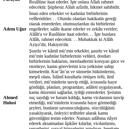
Resûlüne itaat ederler. İşte onlara Allah rahmet
edecektir. Şüphesiz Allah azîzdir, hikmet sahibidir.
İman eden erkekler ve kadınlar birbirlerinin
velîleridirler. . . Olumlu olanları hakikatin gereği
olarak emrederler, olumsuzlardan da birbirlerini
Adem Uğur
engellerler; salâtı ikame ederler ve zekâtı verirler;
Allâh'a ve Rasûlüne itaat ederler. . . İşte bunlara
Allâh, rahmet edecektir. . . Muhakkak ki Allâh
Aziyz'dir, Hakiym'dir.
Şuurlu ve kâmil mü’min erkekler, şuurlu ve kâmil
mü’min kadınlar birbirlerinin velileri, dostları
birbirlerinin haklarını, menfaatlerini koruyan güce ve
otoriteye, kamu görevlerini icra yetkisine sahip
kimselerdir. Kur’ân’ın ve sünnetin hükümlerini,
meşrû olanı, İslâmî kurallarla örtüşen örfü, ilmî
verileri, mü’minlerin tasvip ettiği, icrasında hayır
gördüğü, planları, programları, adâleti uygulayarak,
kamu düzenini sağlarlar, iyiliği emrederler. Şeriatın
Ahmed
suç saydığı ve haram kıldığı, kamu vicdanının tasvip
Hulusi
etmediği, mü’minlerin icrasında hayır görmediği
şeyleri, bunların savunuculuğunu, sözcülüğünü
yasaklıyarak, önleyici tedbirler alarak kamu
güvenliğini temin ederler. Namazı adâbına riâyet
ederek aksatmadan âşikâre kılarlar, vicdanlarını,
servetlerini, sosyal bünyelerini arındıran, berekete