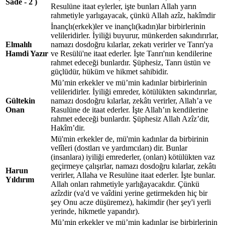
Sade - 2 )
Resulüne itaat eylerler, işte bunları Allah yarın
rahmetiyle yarlıgayacak, çünkü Allah azîz, hakîmdir
İnançlı(erkek)ler ve inançlı(kadın)lar birbirlerinin
velileridirler. İyiliği buyurur, münkerden sakındırırlar,
Elmalılı
namazı dosdoğru kılarlar, zekatı verirler ve Tanrı'ya
Hamdi Yazır
ve Resülü'ne itaat ederler. İşte Tanrı'nın kendilerine
rahmet edeceği bunlardır. Şüphesiz, Tanrı üstün ve
güçlüdür, hüküm ve hikmet sahibidir.
Mü’min erkekler ve mü’min kadınlar birbirlerinin
velileridirler. İyiliği emreder, kötülükten sakındırırlar,
Gültekin
namazı dosdoğru kılarlar, zekâtı verirler, Allah’a ve
Onan
Rasulüne de itaat ederler. İşte Allah’ın kendilerine
rahmet edeceği bunlardır. Şüphesiz Allah Azîz’dir,
Hakîm’dir.
Mü'min erkekler de, mü'min kadınlar da birbirinin
velîleri (dostları ve yardımcıları) dir. Bunlar
(insanlara) iyiliği emrederler, (onları) kötülükten vaz
geçirmeye çalışırlar, namazı dosdoğru kılarlar, zekâtı
Harun
verirler, Allaha ve Resulüne itaat ederler. İşte bunlar.
Yıldırım
Allah onları rahmetiyle yarlığayacakdır. Çünkü
azîzdir (va'd ve vaîdini yerine getirmekden hiç bir
şey Onu acze düşüremez), hakimdir (her şey'i yerli
yerinde, hikmetle yapandır).
Mü’min erkekler ve mü’min kadınlar ise birbirlerinin