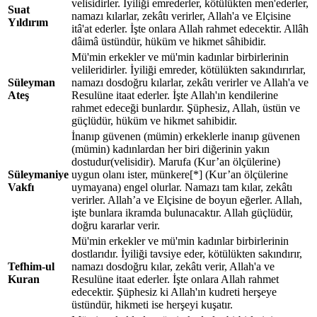
velisidirler. İyiliği emrederler, kötülükten men'ederler,
Suat
namazı kılarlar, zekâtı verirler, Allah'a ve Elçisine
Yıldırım
itâ'at ederler. İşte onlara Allah rahmet edecektir. Allâh
dâimâ üstündür, hüküm ve hikmet sâhibidir.
Mü'min erkekler ve mü'min kadınlar birbirlerinin
velileridirler. İyiliği emreder, kötülükten sakındırırlar,
Süleyman
namazı dosdoğru kılarlar, zekâtı verirler ve Allah'a ve
Ateş
Resulüne itaat ederler. İşte Allah'ın kendilerine
rahmet edeceği bunlardır. Şüphesiz, Allah, üstün ve
güçlüdür, hüküm ve hikmet sahibidir.
İnanıp güvenen (mümin) erkeklerle inanıp güvenen
(mümin) kadınlardan her biri diğerinin yakın
dostudur(velisidir). Marufa (Kur’an ölçülerine)
Süleymaniye
uygun olanı ister, münkere[*] (Kur’an ölçülerine
Vakfı
uymayana) engel olurlar. Namazı tam kılar, zekâtı
verirler. Allah’a ve Elçisine de boyun eğerler. Allah,
işte bunlara ikramda bulunacaktır. Allah güçlüdür,
doğru kararlar verir.
Mü'min erkekler ve mü'min kadınlar birbirlerinin
dostlarıdır. İyiliği tavsiye eder, kötülükten sakındırır,
Tefhim-ul
namazı dosdoğru kılar, zekâtı verir, Allah'a ve
Kuran
Resulüne itaat ederler. İşte onlara Allah rahmet
edecektir. Şüphesiz ki Allah'ın kudreti herşeye
üstündür, hikmeti ise herşeyi kuşatır.