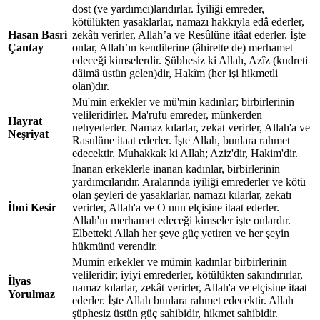
dost (ve yardımcı)larıdırlar. İyiliği emreder,
kötülükten yasaklarlar, namazı hakkıyla edâ ederler,
Hasan Basri
zekâtı verirler, Allah’a ve Resûlüne itâat ederler. İşte
Çantay
onlar, Allah’ın kendilerine (âhirette de) merhamet
edeceği kimselerdir. Şübhesiz ki Allah, Azîz (kudreti
dâimâ üstün gelen)dir, Hakîm (her işi hikmetli
olan)dır.
Mü'min erkekler ve mü'min kadınlar; birbirlerinin
velileridirler. Ma'rufu emreder, münkerden
Hayrat
nehyederler. Namaz kılarlar, zekat verirler, Allah'a ve
Neşriyat
Rasulüne itaat ederler. İşte Allah, bunlara rahmet
edecektir. Muhakkak ki Allah; Aziz'dir, Hakim'dir.
İnanan erkeklerle inanan kadınlar, birbirlerinin
yardımcılarıdır. Aralarında iyiliği emrederler ve kötü
olan şeyleri de yasaklarlar, namazı kılarlar, zekatı
İbni Kesir
verirler, Allah'a ve O nun elçisine itaat ederler.
Allah'ın merhamet edeceği kimseler işte onlardır.
Elbetteki Allah her şeye güç yetiren ve her şeyin
hükmünü verendir.
Mümin erkekler ve mümin kadınlar birbirlerinin
velileridir; iyiyi emrederler, kötülükten sakındırırlar,
İlyas
namaz kılarlar, zekât verirler, Allah'a ve elçisine itaat
Yorulmaz
ederler. İşte Allah bunlara rahmet edecektir. Allah
şüphesiz üstün güç sahibidir, hikmet sahibidir.