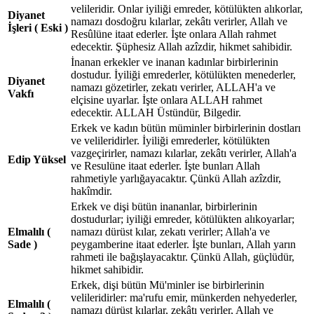
velileridir. Onlar iyiliği emreder, kötülükten alıkorlar,
Diyanet
namazı dosdoğru kılarlar, zekâtı verirler, Allah ve
İşleri ( Eski )
Resûlüne itaat ederler. İşte onlara Allah rahmet
edecektir. Şüphesiz Allah azîzdir, hikmet sahibidir.
İnanan erkekler ve inanan kadınlar birbirlerinin
dostudur. İyiliği emrederler, kötülükten menederler,
Diyanet
namazı gözetirler, zekatı verirler, ALLAH'a ve
Vakfı
elçisine uyarlar. İşte onlara ALLAH rahmet
edecektir. ALLAH Üstündür, Bilgedir.
Erkek ve kadın bütün müminler birbirlerinin dostları
ve velileridirler. İyiliği emrederler, kötülükten
vazgeçirirler, namazı kılarlar, zekâtı verirler, Allah'a
Edip Yüksel
ve Resulüne itaat ederler. İşte bunları Allah
rahmetiyle yarlığayacaktır. Çünkü Allah azîzdir,
hakîmdir.
Erkek ve dişi bütün inananlar, birbirlerinin
dostudurlar; iyiliği emreder, kötülükten alıkoyarlar;
Elmalılı (
namazı dürüst kılar, zekatı verirler; Allah'a ve
Sade )
peygamberine itaat ederler. İşte bunları, Allah yarın
rahmeti ile bağışlayacaktır. Çünkü Allah, güçlüdür,
hikmet sahibidir.
Erkek, dişi bütün Mü'minler ise birbirlerinin
velileridirler: ma'rufu emir, münkerden nehyederler,
Elmalılı (
namazı dürüst kılarlar, zekâtı verirler, Allah ve