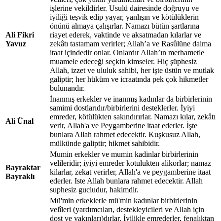
işlerine vekildirler. Usulü dairesinde doğruyu ve
iyiliği teşvik edip yayar, yanlışın ve kötülüklerin
önünü almaya çalışırlar. Namazı bütün şartlarına
Ali Fikri
riayet ederek, vaktinde ve aksatmadan kılarlar ve
Yavuz
zekâtı tastamam verirler; Allah’a ve Rasûlüne daima
itaat içindedir onlar. Onlardır Allah’ın merhametle
muamele edeceği seçkin kimseler. Hiç şüphesiz
Allah, izzet ve ululuk sahibi, her işte üstün ve mutlak
galiptir; her hüküm ve icraatında pek çok hikmetler
bulunandır.
İnanmış erkekler ve inanmış kadınlar da birbirlerinin
samimi dostlarıdır/birbirlerini desteklerler. İyiyi
emreder, kötülükten sakındırırlar. Namazı kılar, zekâtı
Ali Ünal
verir, Allah'a ve Peygamberine itaat ederler. İşte
bunlara Allah rahmet edecektir. Kuşkusuz Allah,
mülkünde galiptir; hikmet sahibidir.
Mumin erkekler ve mumin kadinlar birbirlerinin
velileridir; iyiyi emreder kotulukten alikorlar; namaz
Bayraktar
kilarlar, zekat verirler, Allah'a ve peygamberine itaat
Bayraklı
ederler. Iste Allah bunlara rahmet edecektir. Allah
suphesiz gucludur, hakimdir.
Mü'min erkeklerle mü'min kadınlar birbirlerinin
velîleri (yardımcıları, destekleyicileri ve Allah için
dost ve yakınları)dırlar. İyilikle emrederler, fenalıktan