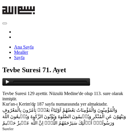
Ana Sayfa
Mealler
Sayfa
Tevbe Suresi 71. Ayet
Tevbe Suresi 129 ayettir. Nüzulü Medine'de olup 113. sure olarak
inmiştir.
Kur'an-ı Kerim'de 187 sayfa numarasında yer almaktadır.
وَالْمُؤْمِنُونَ وَالْمُؤْمِنَاتُ بَعْضُهُمْ اَوْلِيَٓاءُ بَعْضٍۢ يَأْمُرُونَ بِالْمَعْرُوفِ
وَيَنْهَوْنَ عَنِ الْمُنْكَرِ وَيُق۪يمُونَ الصَّلٰوةَ وَيُؤْتُونَ الزَّكٰوةَ وَيُط۪يعُونَ اللّٰهَ
وَرَسُولَهُۜ اُو۬لٰٓئِكَ سَيَرْحَمُهُمُ اللّٰهُۜ اِنَّ اللّٰهَ عَز۪يزٌ حَك۪يمٌ
Sureler