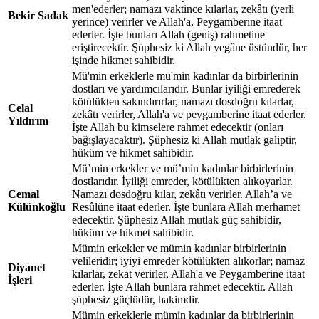
men'ederler; namazı vaktince kılarlar, zekâtı (yerli
Bekir Sadak
yerince) verirler ve Allah'a, Peygamberine itaat
ederler. İşte bunları Allah (geniş) rahmetine
eriştirecektir. Şüphesiz ki Allah yegâne üstündür, her
işinde hikmet sahibidir.
Mü'min erkeklerle mü'min kadınlar da birbirlerinin
dostları ve yardımcılarıdır. Bunlar iyiliği emrederek
kötülükten sakındırırlar, namazı dosdoğru kılarlar,
Celal
zekâtı verirler, Allah'a ve peygamberine itaat ederler.
Yıldırım
İşte Allah bu kimselere rahmet edecektir (onları
bağışlayacaktır). Şüphesiz ki Allah mutlak galiptir,
hüküm ve hikmet sahibidir.
Mü’min erkekler ve mü’min kadınlar birbirlerinin
dostlarıdır. İyiliği emreder, kötülükten alıkoyarlar.
Cemal
Namazı dosdoğru kılar, zekâtı verirler. Allah’a ve
Külünkoğlu
Resûlüne itaat ederler. İşte bunlara Allah merhamet
edecektir. Şüphesiz Allah mutlak güç sahibidir,
hüküm ve hikmet sahibidir.
Mümin erkekler ve mümin kadınlar birbirlerinin
velileridir; iyiyi emreder kötülükten alıkorlar; namaz
Diyanet
kılarlar, zekat verirler, Allah'a ve Peygamberine itaat
İşleri
ederler. İşte Allah bunlara rahmet edecektir. Allah
şüphesiz güçlüdür, hakimdir.
Mümin erkeklerle mümin kadınlar da birbirlerinin