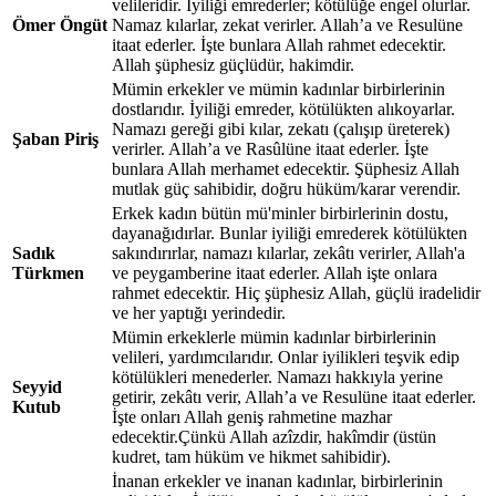
velileridir. İyiliği emrederler; kötülüğe engel olurlar.
Ömer Öngüt
Namaz kılarlar, zekat verirler. Allah’a ve Resulüne
itaat ederler. İşte bunlara Allah rahmet edecektir.
Allah şüphesiz güçlüdür, hakimdir.
Mümin erkekler ve mümin kadınlar birbirlerinin
dostlarıdır. İyiliği emreder, kötülükten alıkoyarlar.
Namazı gereği gibi kılar, zekatı (çalışıp üreterek)
Şaban Piriş
verirler. Allah’a ve Rasûlüne itaat ederler. İşte
bunlara Allah merhamet edecektir. Şüphesiz Allah
mutlak güç sahibidir, doğru hüküm/karar verendir.
Erkek kadın bütün mü'minler birbirlerinin dostu,
dayanağıdırlar. Bunlar iyiliği emrederek kötülükten
Sadık
sakındırırlar, namazı kılarlar, zekâtı verirler, Allah'a
Türkmen
ve peygamberine itaat ederler. Allah işte onlara
rahmet edecektir. Hiç şüphesiz Allah, güçlü iradelidir
ve her yaptığı yerindedir.
Mümin erkeklerle mümin kadınlar birbirlerinin
velileri, yardımcılarıdır. Onlar iyilikleri teşvik edip
kötülükleri menederler. Namazı hakkıyla yerine
Seyyid
getirir, zekâtı verir, Allah’a ve Resulüne itaat ederler.
Kutub
İşte onları Allah geniş rahmetine mazhar
edecektir.Çünkü Allah azîzdir, hakîmdir (üstün
kudret, tam hüküm ve hikmet sahibidir).
İnanan erkekler ve inanan kadınlar, birbirlerinin