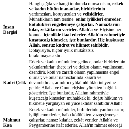
Hangi çağda ve hangi toplumda olursa olsun,
erkek
ve kadın bütün inananlar, birbirlerinin
yardımcıları, koruyucuları ve
velisidirler.
Münafıkların tam tersine,
onlar iyilikleri emreder,
kötülükleri engellemeye çalışırlar. Namazlarını
İnsan
kılar, zekâtlarını verirler. Allah'a ve Elçisine
her
Dergisi
konuda
içtenlikle itaat ederler. Allah'ın rahmetiyle
kuşatacağı kimseler, işte bunlardır. Hiç kuşkusuz
Allah, sonsuz kudret ve hikmet sahibidir.
Dolayısıyla, hiçbir iyilik mükâfatsız
bırakılmayacaktır:
Erkek ve kadın müminlere gelince, onlar birbirlerinin
yakınlarıdırlar: (hep) iyi ve doğru olanın yapılmasını
özendirir, kötü ve zararlı olanın yapılmasına engel
olurlar; ve onlar namazlarında kararlı ve
Kadri Çelik
devamlıdırlar, arındırıcı yükümlülüklerini yerine
getirir, Allaha ve Onun elçisine yürekten bağlılık
gösterirler. İşte bunlardır, Allahın rahmetiyle
kuşatacağı kimseler: muhakkak ki, doğru hüküm ve
hikmetle yargılayan en yüce iktidar sahibidir Allah!
Erkek ve kadın müminler, birbirlerinin yardımcısıdır;
iyiliği emrederler, halkı kötülükten vazgeçirmeye
Mahmut
çalışırlar, namaz kılarlar, zekât verirler, Allah'a ve
Kısa
Peygamberine itaât ederler. Allah'ın rahmet edeceği