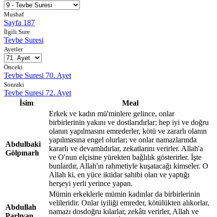
Mushaf
Sayfa 187
İlgili Sure
Tevbe Suresi
Ayetler
Önceki
Tevbe Suresi 70. Ayet
Sonraki
Tevbe Suresi 72. Ayet
İsim
Meal
Erkek ve kadın mü'minlere gelince, onlar
birbirlerinin yakını ve dostlarıdırlar; hep iyi ve doğru
olanın yapılmasını emrederler, kötü ve zararlı olanın
yapılmasına engel olurlar; ve onlar namazlarında
Abdulbaki
kararlı ve devamlıdırlar, zekatlarını verirler. Allah'a
Gölpınarlı
ve O'nun elçisine yürekten bağlılık gösterirler. İşte
bunlardır, Allah'ın rahmetiyle kuşatacağı kimseler. O
Allah ki, en yüce iktidar sahibi olan ve yaptığı
herşeyi yerli yerince yapan.
Mümin erkeklerle mümin kadınlar da birbirlerinin
velileridir. Onlar iyiliği emreder, kötülükten alıkorlar,
Abdullah
namazı dosdoğru kılarlar, zekâtı verirler, Allah ve
Parlıyan