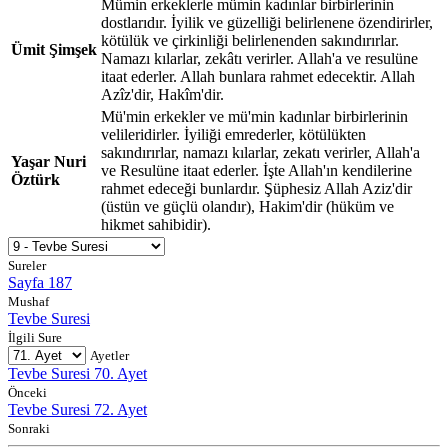
Mümin erkeklerle mümin kadınlar birbirlerinin
dostlarıdır. İyilik ve güzelliği belirlenene özendirirler,
kötülük ve çirkinliği belirlenenden sakındırırlar.
Ümit Şimşek
Namazı kılarlar, zekâtı verirler. Allah'a ve resulüne
itaat ederler. Allah bunlara rahmet edecektir. Allah
Azîz'dir, Hakîm'dir.
Mü'min erkekler ve mü'min kadınlar birbirlerinin
velileridirler. İyiliği emrederler, kötülükten
sakındırırlar, namazı kılarlar, zekatı verirler, Allah'a
Yaşar Nuri
ve Resulüne itaat ederler. İşte Allah'ın kendilerine
Öztürk
rahmet edeceği bunlardır. Şüphesiz Allah Aziz'dir
(üstün ve güçlü olandır), Hakim'dir (hüküm ve
hikmet sahibidir).
Sureler
Sayfa 187
Mushaf
Tevbe Suresi
İlgili Sure
Ayetler
Tevbe Suresi 70. Ayet
Önceki
Tevbe Suresi 72. Ayet
Sonraki