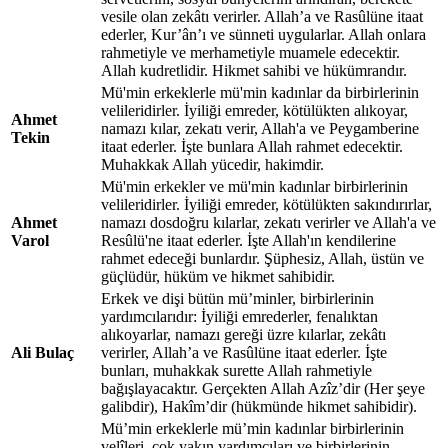
vesile olan zekâtı verirler. Allah’a ve Rasûlüne itaat
ederler, Kur’ân’ı ve sünneti uygularlar. Allah onlara
rahmetiyle ve merhametiyle muamele edecektir.
Allah kudretlidir. Hikmet sahibi ve hükümrandır.
Mü'min erkeklerle mü'min kadınlar da birbirlerinin
velileridirler. İyiliği emreder, kötülükten alıkoyar,
Ahmet
namazı kılar, zekatı verir, Allah'a ve Peygamberine
Tekin
itaat ederler. İşte bunlara Allah rahmet edecektir.
Muhakkak Allah yücedir, hakimdir.
Mü'min erkekler ve mü'min kadınlar birbirlerinin
velileridirler. İyiliği emreder, kötülükten sakındırırlar,
Ahmet
namazı dosdoğru kılarlar, zekatı verirler ve Allah'a ve
Varol
Resûlü'ne itaat ederler. İşte Allah'ın kendilerine
rahmet edeceği bunlardır. Şüphesiz, Allah, üstün ve
güçlüdür, hüküm ve hikmet sahibidir.
Erkek ve dişi bütün mü’minler, birbirlerinin
yardımcılarıdır: İyiliği emrederler, fenalıktan
alıkoyarlar, namazı gereği üzre kılarlar, zekâtı
Ali Bulaç
verirler, Allah’a ve Rasûlüne itaat ederler. İşte
bunları, muhakkak surette Allah rahmetiyle
bağışlayacaktır. Gerçekten Allah Azîz’dir (Her şeye
galibdir), Hakîm’dir (hükmünde hikmet sahibidir).
Mü’min erkeklerle mü’min kadınlar birbirlerinin
velîleri, çok yakın yardımcıları ve birbirlerinin