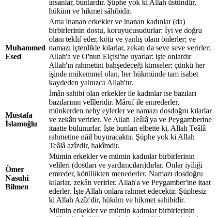
insanlar, bunlardır. Şüphe yok ki Allah üstündür,
hüküm ve hikmet sâhibidir.
Ama inanan erkekler ve inanan kadınlar (da)
birbirlerinin dostu, koruyucusudurlar: İyi ve doğru
olanı teklif eder, kötü ve yanlış olanı önlerler; ve
Muhammed
namazı içtenlikle kılarlar, zekatı da seve seve verirler;
Esed
Allah'a ve O'nun Elçisi'ne uyarlar: işte onlardır
Allah'ın rahmetini bahşedeceği kimseler; çünkü her
işinde mükemmel olan, her hükmünde tam isabet
kaydeden yalnızca Allah'tır.
İmân sahibi olan erkekler ile kadınlar ise bazıları
bazılarının velîleridir. Mâruf ile emrederler,
münkerden nehy eylerler ve namazı dosdoğru kılarlar
Mustafa
ve zekâtı verirler. Ve Allah Teâlâ'ya ve Peygamberine
İslamoğlu
itaatte bulunurlar. İşte bunları elbette ki, Allah Teâlâ
rahmetine nâil buyuracaktır. Şüphe yok ki Allah
Teâlâ azîzdir, hakîmdir.
Mümin erkekler ve mümin kadınlar birbirlerinin
velileri (dostları ve yardımcıları)dırlar. Onlar iyiliği
Ömer
emreder, kötülükten menederler. Namazı dosdoğru
Nasuhi
kılarlar, zekâtı verirler. Allah'a ve Peygamber'ine itaat
Bilmen
ederler. İşte Allah onlara rahmet edecektir. Şüphesiz
ki Allah Azîz'dir, hüküm ve hikmet sahibidir.
Mümin erkekler ve mümin kadınlar birbirlerinin