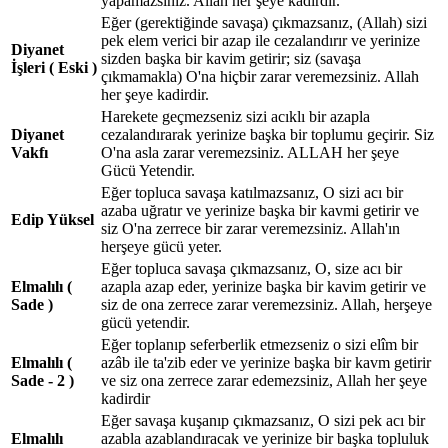
yapamazsınız. Allah her şeye kadirdir.
Eğer (gerektiğinde savaşa) çıkmazsanız, (Allah) sizi
pek elem verici bir azap ile cezalandırır ve yerinize
Diyanet
sizden başka bir kavim getirir; siz (savaşa
İşleri ( Eski )
çıkmamakla) O'na hiçbir zarar veremezsiniz. Allah
her şeye kadirdir.
Harekete geçmezseniz sizi acıklı bir azapla
Diyanet
cezalandırarak yerinize başka bir toplumu geçirir. Siz
Vakfı
O'na asla zarar veremezsiniz. ALLAH her şeye
Gücü Yetendir.
Eğer topluca savaşa katılmazsanız, O sizi acı bir
azaba uğratır ve yerinize başka bir kavmi getirir ve
Edip Yüksel
siz O'na zerrece bir zarar veremezsiniz. Allah'ın
herşeye gücü yeter.
Eğer topluca savaşa çıkmazsanız, O, size acı bir
Elmalılı (
azapla azap eder, yerinize başka bir kavim getirir ve
Sade )
siz de ona zerrece zarar veremezsiniz. Allah, herşeye
gücü yetendir.
Eğer toplanıp seferberlik etmezseniz o sizi elîm bir
Elmalılı (
azâb ile ta'zib eder ve yerinize başka bir kavm getirir
Sade - 2 )
ve siz ona zerrece zarar edemezsiniz, Allah her şeye
kadirdir
Eğer savaşa kuşanıp çıkmazsanız, O sizi pek acı bir
Elmalılı
azabla azablandıracak ve yerinize bir başka topluluk