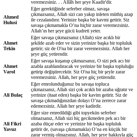
veremezsiniz. . . Allâh her şeye Kaadir'dir.
Eğer gerektiğinde seferber olmaz, savaşa
çıkmazsanız, Allah sizi can yakıp inleten müthiş azap
Ahmed
ile cezalandırır. Yerinize başka bir kavmi getirir. Siz
Hulusi
savaşa çıkmamakla O’na hiçbir zarar veremezsiniz.
Allah’ın her şeye gücü kudreti yeter.
Eğer savaşa çıkmazsanız (Allah) size acıklı bir
Ahmet
şekilde azab eder ve sizin yerinize başka bir topluluk
Tekin
getirir; siz de O'na bir zarar veremezsiniz. Allah her
şeye güç yetirendir.
Eğer savaşa kuşanıp çıkmazsanız, O sizi pek acı bir
Ahmet
azabla azablandıracak ve yerinize bir başka topluluğu
Varol
getirip değiştirecektir. Siz O'na hiç bir şeyle zarar
veremezsiniz. Allah, her şeye güç yetirendir.
Eğer emrolunduğunuz bu savaşa topluca
çıkmazsanız, Allah sizi çok acıklı bir azaba uğratır ve
Ali Bulaç
yerinize (itaat eden) başka bir kavim getirir. Siz de
savaşa çıkmadığınızdan dolayı O’na zerrece zarar
edemezsiniz. Allah her şeye kadirdir.
Eğer size emredildiği gibi topyekün seferber
olmazsanız, Allah sizi hiç gecikmeden pek acı bir
Ali Fikri
azaba düçar eder ve yerinize bir başka topluluk
Yavuz
getirir de, (savaşa çıkmamakla) O’na en küçük bir
zarar vermiş olmazsınız. Allah, her şeye hakkıyla güç