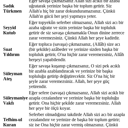
Eğer savaşa çıkmazsanız Allah sizi acıklı bir azaba
Sadık
uğratarak yerinize başka bir toplum getirir. Siz
Türkmen
Allah'a hiç bir zarar dokunduramazsınız. Çünkü
Allah'ın gücü her şeyi yapmaya yeter.
Eğer topyekûn seferber olmazsanız, Allah sizi acı bir
Seyyid
azaba uğratır ve sizin yerinize başka bir topluluk
Kutub
getirir de siz savaşa çıkmamakla Onun dinine zerrece
zarar veremezsiniz. Çünkü Allah her şeye kadirdir.
Eğer topluca (savaşa) çıkmazsanız, (Allâh) size acı
Suat
(bir şekilde) azâbeder ve yerinize sizden başka bir
Yıldırım
topluluk getirir, O'na hiçbir zarar veremezsiniz, Allâh
herşeyi yapabilendir.
Eğer savaşa kuşanıp çıkmazsanız, O sizi pek acıklı
bir azabla azablandıracak ve yerinize bir başka
Süleyman
topluluğu getirip değiştirecektir. Siz O'na hiç bir
Ateş
şeyle zarar veremezsiniz. Allah, her şeye güç
yetirendir.
Eğer sefere (savaşa) çıkmazsanız, Allah sizi acıklı bir
Süleymaniye
azapla cezalandırır ve yerinize başka bir topluluğu
Vakfı
getirir. Ona hiçbir şekilde zarar veremezsiniz. Allah
her şeye bir ölçü koyar.
Seferber olmadığınız takdirde Allah sizi acı bir azapla
Tefhim-ul
cezalandırır ve yerinize de başka bir toplum getirir;
Kuran
siz ise Ona hiçbir zarar vermiş olmazsınız. Çünkü