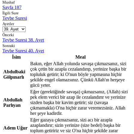
Mushaf
Sayfa 187
İlgili Sure
Tevbe Suresi
Ayetler
Önceki
Tevbe Suresi 38. Ayet
Sonraki
Tevbe Suresi 40. Ayet
İsim
Meal
Bakın, eğer Allah yolunda savaşa çıkmazsanız, sizi
çok çetin bir azapla cezalandırıp, yerinize başka bir
Abdulbaki
topluluk getirir; ki O'nun böyle yapmasına hiçbir
Gölpınarlı
şekilde engel olamazsınız. Çünkü Allah'ın herşeye
gücü yeter.
Eğer (gerektiğinde savaşa) çıkmazsanız, (Allah) sizi
pek elem verici bir azap ile cezalandırır ve yerinize
Abdullah
sizden başka bir kavim getirir; siz (savaşa
Parlıyan
çıkmamakla) O'na hiçbir zarar veremezsiniz. Allah
her şeye kadirdir.
Eğer gazaya çıkmazsanız, sizi acı bir azapla
azaplandırır; sizin yerinize (size bedel) başka bir
Adem Uğur
toplum getiririz ve siz O'na hiçbir şekilde zarar