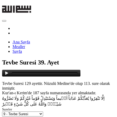
Ana Sayfa
Mealler
Sayfa
Tevbe Suresi 39. Ayet
Tevbe Suresi 129 ayettir. Nüzulü Medine'de olup 113. sure olarak
inmiştir.
Kur'an-ı Kerim'de 187 sayfa numarasında yer almaktadır.
اِلَّا تَنْفِرُوا يُعَذِّبْكُمْ عَذَاباً اَل۪يماً وَيَسْتَبْدِلْ قَوْماً غَيْرَكُمْ وَلَا تَضُرُّوهُ
شَيْـٔاًۜ وَاللّٰهُ عَلٰى كُلِّ شَيْءٍ قَد۪يرٌ
Sureler