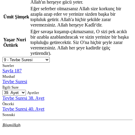
Allah'ın herşeye gücü yeter.
Eğer seferber olmazsanız Allah size korkunç bir
azapla azap eder ve yerinize sizden başka bir
Ümit Şimşek
topluluk getirir. Allah'a hiçbir şekilde zarar
veremezsiniz. Allah herşeye Kadîr'dir.
Eğer savaşa kuşanıp-çıkmazsanız, O sizi pek acıklı
bir azabla azablandıracak ve sizin yerinize bir başka
Yaşar Nuri
topluluğu getirecektir. Siz O'na hiçbir şeyle zarar
Öztürk
veremezsiniz. Allah her şeye kadirdir (güç
yetirendir).
Sureler
Sayfa 187
Mushaf
Tevbe Suresi
İlgili Sure
Ayetler
Tevbe Suresi 38. Ayet
Önceki
Tevbe Suresi 40. Ayet
Sonraki
Bismillah