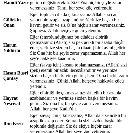
Hamdi Yazır
getirip değiştirecektir. Siz O'na hiç bir şeyle zarar
veremezsiniz. Tanrı, her şeye güç yetirendir.
Eğer topluca cihada çıkmazsanız Allah sizi can
Gültekin
yakıcı bir azapla azaplandırır. Yerinize başka bir
Onan
kavmi getirir ve siz O’na hiçbir zarar veremezsiniz.
Şüphesiz Allah herşeye gücü yetendir.
Eğer (emrolunduğunuz bu cihâda) elbirlik
çıkmazsanız (Allah) sizi pek acıklı bir azaba dûçâr
Harun
eder, yerinize sizden başka (itaatli) bir kavmi getirir.
Yıldırım
Siz Ona hiç bir şeyle zarar yapamazsınız. Allah her
şey'e hakkıyle kaadirdir.
Eğer (savaş için) koşup toplanmazsanız, (Allah) sizi
(pek) elemli bir azâb ilecezâlandırır ve yerinize
Hasan Basri
sizden başka bir kavim getirir; hem O’na hiçbir zarar
Çantay
veremezsiniz. Çünki Allah, herşeye hakkıyla gücü
yetendir.
Eğer elbirliği ile çıkmazsanız; sizi elim bir azabla
Hayrat
azablandırır ve yerinize sizden başka bir kavim
Neşriyat
getirir. Siz ona hiç bir şeyle zarar veremezsiniz.
Allah, her şeye Kadir'dir.
Eğer savaş için çıkmazsanız, Allah da size acıklı bir
azap ile azap eder. Sonra da sizi, sizden başka bir
İbni Kesir
toplumla değiştirir. Siz de elçiye hiçbir zarar
veremezsiniz Allah her şeye güç yetirendir.