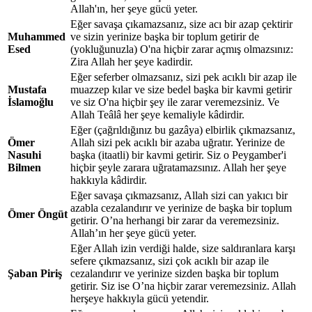
Allah'ın, her şeye gücü yeter.
Eğer savaşa çıkamazsanız, size acı bir azap çektirir
Muhammed
ve sizin yerinize başka bir toplum getirir de
Esed
(yokluğunuzla) O'na hiçbir zarar açmış olmazsınız:
Zira Allah her şeye kadirdir.
Eğer seferber olmazsanız, sizi pek acıklı bir azap ile
Mustafa
muazzep kılar ve size bedel başka bir kavmi getirir
İslamoğlu
ve siz O'na hiçbir şey ile zarar veremezsiniz. Ve
Allah Teâlâ her şeye kemaliyle kâdirdir.
Eğer (çağrıldığınız bu gazâya) elbirlik çıkmazsanız,
Ömer
Allah sizi pek acıklı bir azaba uğratır. Yerinize de
Nasuhi
başka (itaatli) bir kavmi getirir. Siz o Peygamber'i
Bilmen
hiçbir şeyle zarara uğratamazsınız. Allah her şeye
hakkıyla kâdirdir.
Eğer savaşa çıkmazsanız, Allah sizi can yakıcı bir
azabla cezalandırır ve yerinize de başka bir toplum
Ömer Öngüt
getirir. O’na herhangi bir zarar da veremezsiniz.
Allah’ın her şeye gücü yeter.
Eğer Allah izin verdiği halde, size saldıranlara karşı
sefere çıkmazsanız, sizi çok acıklı bir azap ile
Şaban Piriş
cezalandırır ve yerinize sizden başka bir toplum
getirir. Siz ise O’na hiçbir zarar veremezsiniz. Allah
herşeye hakkıyla gücü yetendir.