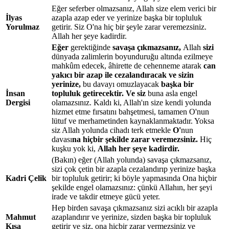
Eğer seferber olmazsanız, Allah size elem verici bir
İlyas
azapla azap eder ve yerinize başka bir topluluk
Yorulmaz
getirir. Siz O'na hiç bir şeyle zarar veremezsiniz.
Allah her şeye kadirdir.
Eğer
gerektiğinde
savaşa çıkmazsanız,
Allah
sizi
dünyada zalimlerin boyunduruğu altında ezilmeye
mahkûm edecek, âhirette de cehenneme atarak
can
yakıcı bir azap ile cezalandıracak ve sizin
yerinize,
bu davayı omuzlayacak
başka bir
İnsan
topluluk getirecektir. Ve siz
buna asla engel
Dergisi
olamazsınız. Kaldı ki, Allah'ın size kendi yolunda
hizmet etme fırsatını bahşetmesi, tamamen O'nun
lütuf ve merhametinden kaynaklanmaktadır. Yoksa
siz Allah yolunda cihadı terk etmekle
O'
nun
davası
na hiçbir şekilde zarar veremezsiniz.
Hiç
kuşku yok ki,
Allah her şeye kadirdir.
(Bakın) eğer (Allah yolunda) savaşa çıkmazsanız,
sizi çok çetin bir azapla cezalandırıp yerinize başka
Kadri Çelik
bir topluluk getirir; ki böyle yapmasında Ona hiçbir
şekilde engel olamazsınız: çünkü Allahın, her şeyi
irade ve takdir etmeye gücü yeter.
Hep birden savaşa çıkmazsanız sizi acıklı bir azapla
Mahmut
azaplandırır ve yerinize, sizden başka bir topluluk
Kısa
getirir ve siz, ona hiçbir zarar vermezsiniz ve