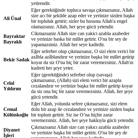
yetirendir.
Eğer gerektiğinde topluca savaşa çıkmazsanız, Allah
size acı bir şekilde azap eder ve yerinize sizden başka
Ali Ünal
bir topluluk getirir; sizler bu hususta Allah'a engel
olamazsınız. Allah, her şeye gücü yetendir.
Cikmazsaniz Allah size can yakici azabla azabeder
Bayraktar
ve yerinize baska bir millet getirir. O'na bir sey de
Bayraklı
yapamazsiniz. Allah her seye kadirdir.
Eğer seferber olup çıkmazsanız, O sizi elem verici bir
azâbla azâblandırır ve yerinize başka bir millet getirip
Bekir Sadak
koyar da siz O'na hiç bir zarar veremezsiniz. Allah'ın
kudreti her şeye yeter.
Eğer (gerektiğinde) seferber olup (savaşa)
çıkmazsanız, (Allah) sizi elem verici bir azapla
Celal
cezalandırır ve yerinize başka bir millet getirip koyar
Yıldırım
da siz ona hiç bir zarar veremezsiniz. Allah, her şeye
gücü yetendir.
Eğer Allah, yolunda sefere çıkmazsanız, sizi elem
Cemal
dolu bir azap ile cezalandırır ve yerinize sizden başka
Külünkoğlu
bir toplum getirir. Siz ise O’na hiçbir zarar
veremezsiniz. Allah, her şeye hakkıyla gücü yetendir.
Çıkmazsanız Allah size can yakıcı azabla azabeder
Diyanet
ve yerinize başka bir millet getirir. O'na bir şey de
İşleri