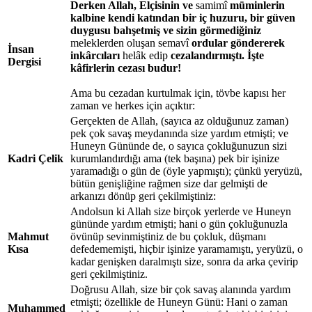
Derken Allah, Elçisinin ve
samimî
müminlerin
kalbine kendi katından bir iç huzuru, bir güven
duygusu bahşetmiş ve sizin görmediğiniz
meleklerden oluşan semavî
ordular göndererek
İnsan
inkârcıları
helâk edip
cezalandırmıştı. İşte
Dergisi
kâfirlerin cezası budur!
Ama bu cezadan kurtulmak için, tövbe kapısı her
zaman ve herkes için açıktır:
Gerçekten de Allah, (sayıca az olduğunuz zaman)
pek çok savaş meydanında size yardım etmişti; ve
Huneyn Gününde de, o sayıca çokluğunuzun sizi
Kadri Çelik
kurumlandırdığı ama (tek başına) pek bir işinize
yaramadığı o gün de (öyle yapmıştı); çünkü yeryüzü,
bütün genişliğine rağmen size dar gelmişti de
arkanızı dönüp geri çekilmiştiniz:
Andolsun ki Allah size birçok yerlerde ve Huneyn
gününde yardım etmişti; hani o gün çokluğunuzla
Mahmut
övünüp sevinmiştiniz de bu çokluk, düşmanı
Kısa
defedememişti, hiçbir işinize yaramamıştı, yeryüzü, o
kadar genişken daralmıştı size, sonra da arka çevirip
geri çekilmiştiniz.
Doğrusu Allah, size bir çok savaş alanında yardım
etmişti; özellikle de Huneyn Günü: Hani o zaman
Muhammed