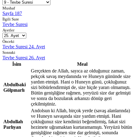
Mushaf
Sayfa 187
İlgili Sure
Tevbe Suresi
Ayetler
Önceki
Tevbe Suresi 24. Ayet
Sonraki
Tevbe Suresi 26. Ayet
İsim
Meal
Gerçekten de Allah, sayıca az olduğunuz zaman,
pekçok savaş meydanında ve Huneyn gününde size
yardım etmişti. Hani o Huneyn günü, çokluğunuz
Abdulbaki
sizi böbürlendirmişti de, size hiçde yararı olmamıştı.
Gölpınarlı
Bütün genişliğine rağmen, yeryüzü size dar gelmişti
ve sonra da bozularak arkanızı dönüp geri
çekilmiştiniz.
Andolsun ki Allah, birçok yerde (savaş alanlarında)
ve Huneyn savaşında size yardım etmişti. Hani
Abdullah
çokluğunuz size kendinizi beğendirmiş, fakat sizi
Parlıyan
hezimete uğramaktan kurtaramamıştı. Yeryüzü bütün
genişliğine rağmen size dar gelmişti, sonunda