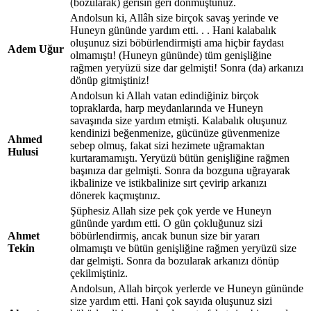
(bozularak) gerisin geri dönmüştünüz.
Andolsun ki, Allâh size birçok savaş yerinde ve
Huneyn gününde yardım etti. . . Hani kalabalık
oluşunuz sizi böbürlendirmişti ama hiçbir faydası
Adem Uğur
olmamıştı! (Huneyn gününde) tüm genişliğine
rağmen yeryüzü size dar gelmişti! Sonra (da) arkanızı
dönüp gitmiştiniz!
Andolsun ki Allah vatan edindiğiniz birçok
topraklarda, harp meydanlarında ve Huneyn
savaşında size yardım etmişti. Kalabalık oluşunuz
kendinizi beğenmenize, gücünüze güvenmenize
Ahmed
sebep olmuş, fakat sizi hezimete uğramaktan
Hulusi
kurtaramamıştı. Yeryüzü bütün genişliğine rağmen
başınıza dar gelmişti. Sonra da bozguna uğrayarak
ikbalinize ve istikbalinize sırt çevirip arkanızı
dönerek kaçmıştınız.
Şüphesiz Allah size pek çok yerde ve Huneyn
gününde yardım etti. O gün çokluğunuz sizi
Ahmet
böbürlendirmiş, ancak bunun size bir yararı
Tekin
olmamıştı ve bütün genişliğine rağmen yeryüzü size
dar gelmişti. Sonra da bozularak arkanızı dönüp
çekilmiştiniz.
Andolsun, Allah birçok yerlerde ve Huneyn gününde
size yardım etti. Hani çok sayıda oluşunuz sizi