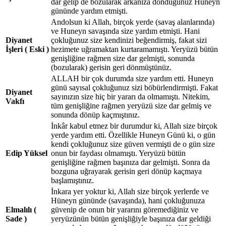
dar gelip de bozularak arkanıza döndüğünüz Huneyn
gününde yardım etmişti.
Andolsun ki Allah, birçok yerde (savaş alanlarında)
ve Huneyn savaşında size yardım etmişti. Hani
Diyanet
çokluğunuz size kendinizi beğendirmiş, fakat sizi
İşleri ( Eski )
hezimete uğramaktan kurtaramamıştı. Yeryüzü bütün
genişliğine rağmen size dar gelmişti, sonunda
(bozularak) gerisin geri dönmüştünüz.
ALLAH bir çok durumda size yardım etti. Huneyn
günü sayısal çokluğunuz sizi böbürlendirmişti. Fakat
Diyanet
sayınızın size hiç bir yararı da olmamıştı. Nitekim,
Vakfı
tüm genişliğine rağmen yeryüzü size dar gelmiş ve
sonunda dönüp kaçmıştınız.
İnkâr kabul etmez bir durumdur ki, Allah size birçok
yerde yardım etti. Özellikle Huneyn Günü ki, o gün
kendi çokluğunuz size güven vermişti de o gün size
Edip Yüksel
onun bir faydası olmamıştı. Yeryüzü bütün
genişliğine rağmen başınıza dar gelmişti. Sonra da
bozguna uğrayarak gerisin geri dönüp kaçmaya
başlamıştınız.
İnkara yer yoktur ki, Allah size birçok yerlerde ve
Hüneyn gününde (savaşında), hani çokluğunuza
Elmalılı (
güvenip de onun bir yararını göremediğiniz ve
Sade )
yeryüzünün bütün genişliğiyle başınıza dar geldiği