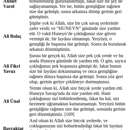
Ahmet
böbürlendirip gururlandırmıştı, fakat size bir şey de
Varol
sağlayamamıştı. Yer ise, bütün genişliğine rağmen
size dar gelmişti, sonra arkanıza dönüp gerisin geri
gitmiştiniz.
Şüphe yok ki Allah, size bir çok savaş yerlerinde
zafer verdi; ve “HUNEYN” gününde size yardım
etti. O vakit Huneyn’de çokluğunuz size güven
Ali Bulaç
vermişti de, bir faydası olmamıştı. Yeryüzü, o
genişliği ile başınıza dar gelmişti. Sonra da bozularak
arkanızı dönmüştünüz.
Şurası bir gerçek ki, Allah size pek çok yerde ve bu
arada Huneyn gününde de yardım etti. O gün, sayıca
Ali Fikri
çokluğunuz pek hoşunuza gitmişti de, fakat bunun
Yavuz
size bir faydası dokunmamış ve onca genişliğine
rağmen dünya başınıza dar gelmişti. Sonra yüz geri
olup, gerisin geriye çekilmeye durmuştunuz.
Yemin olsun ki, Allah size birçok yerde yardım etti.
Huneyn Savaşı'nda da size yardım etti. Hani
çokluğunuz sizi böbürlendirmiş, fakat bu hal, sizi
Ali Ünal
hezimete uğramaktan kurtaramamıştı. Yeryüzü bütün
genişliğine rağmen size dar gelmişti, sonunda gerisin
geri dönmüştünüz. [169]
And olsun ki Allah size bircok yerlerde, ve
coklugunuzun sizi boburlendirdigi fakat bir faydasi
Bayraktar