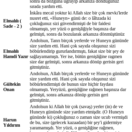
sonra da bozguna uğrayıp arkanıza döndüğünüz
sırada yardım etti.
İnkâra mecal yoktur ki Allah size bir çok mevkı'lerde
nusret etti, «Huneyn» günü de: o lâhzada ki
Elmalılı (
çokluğunuz sizi güvendirmişti de bir faidesi
Sade - 2 )
olmamıştı, yer yüzü o genişliğiyle başınıza dar
gelmişti, sonra da bozularak arkanıza dönmüştünüz
Andolsun, Tanrı birçok yerlerde ve Huneyn gününde
size yardım etti. Hani çok sayıda oluşunuz sizi
Elmalılı
böbürlendirip gururlandırmıştı, fakat size bir şey de
Hamdi Yazır
sağlayamamıştı. Yer ise, bütün genişliğine ragmen
size dar gelmişti, sonra arkanıza dönüp gerisin geri
gitmiştiniz.
Andolsun, Allah birçok yerlerde ve Huneyn gününde
size yardım etti. Hani çok sayıda oluşunuz sizi
Gültekin
böbürlendirmişti de bunun size hiçbir faydası
Onan
olmamıştı. Yeryüzü, genişliğine rağmen başınıza dar
gelmişti, sonra arkanıza dönüp gerisin geri
gitmiştiniz.
Andolsun ki Allah bir çok (savaş) yerler (in) de ve
Huneyn gününde size yardım etmişdir. (O Huneyn
gününde ki) çokluğunuz o zaman size ucub vermişdi
Harun
de bu, size (gelecek kazaadan) bir şey'i gidermiye
Yıldırım
yaramamışdı. Yer yüzü, o genişliğine rağmen,