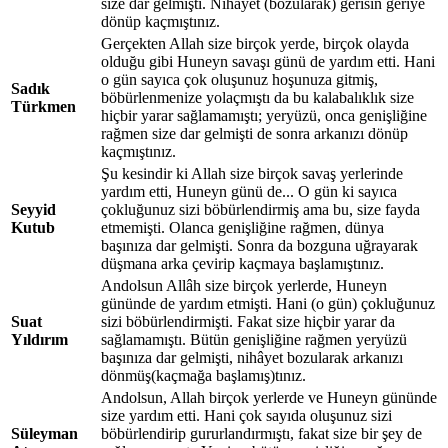
size dar gelmişti. Nihayet (bozularak) gerisin geriye
dönüp kaçmıştınız.
Gerçekten Allah size birçok yerde, birçok olayda
olduğu gibi Huneyn savaşı günü de yardım etti. Hani
o gün sayıca çok oluşunuz hoşunuza gitmiş,
Sadık
böbürlenmenize yolaçmıştı da bu kalabalıklık size
Türkmen
hiçbir yarar sağlamamıştı; yeryüzü, onca genişliğine
rağmen size dar gelmişti de sonra arkanızı dönüp
kaçmıştınız.
Şu kesindir ki Allah size birçok savaş yerlerinde
yardım etti, Huneyn günü de... O gün ki sayıca
Seyyid
çokluğunuz sizi böbürlendirmiş ama bu, size fayda
Kutub
etmemişti. Olanca genişliğine rağmen, dünya
başınıza dar gelmişti. Sonra da bozguna uğrayarak
düşmana arka çevirip kaçmaya başlamıştınız.
Andolsun Allâh size birçok yerlerde, Huneyn
gününde de yardım etmişti. Hani (o gün) çokluğunuz
Suat
sizi böbürlendirmişti. Fakat size hiçbir yarar da
Yıldırım
sağlamamıştı. Bütün genişliğine rağmen yeryüzü
başınıza dar gelmişti, nihâyet bozularak arkanızı
dönmüş(kaçmağa başlamış)tınız.
Andolsun, Allah birçok yerlerde ve Huneyn gününde
size yardım etti. Hani çok sayıda oluşunuz sizi
Süleyman
böbürlendirip gururlandırmıştı, fakat size bir şey de