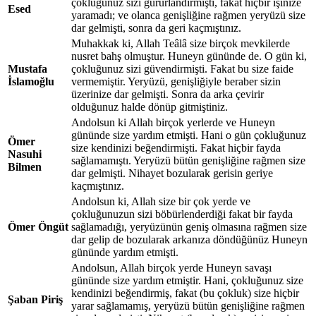
çokluğunuz sizi gururlandırmıştı, fakat hiçbir işinize
Esed
yaramadı; ve olanca genişliğine rağmen yeryüzü size
dar gelmişti, sonra da geri kaçmıştınız.
Muhakkak ki, Allah Teâlâ size birçok mevkilerde
nusret bahş olmuştur. Huneyn gününde de. O gün ki,
Mustafa
çokluğunuz sizi güvendirmişti. Fakat bu size faide
İslamoğlu
vermemiştir. Yeryüzü, genişliğiyle beraber sizin
üzerinize dar gelmişti. Sonra da arka çevirir
olduğunuz halde dönüp gitmiştiniz.
Andolsun ki Allah birçok yerlerde ve Huneyn
gününde size yardım etmişti. Hani o gün çokluğunuz
Ömer
size kendinizi beğendirmişti. Fakat hiçbir fayda
Nasuhi
sağlamamıştı. Yeryüzü bütün genişliğine rağmen size
Bilmen
dar gelmişti. Nihayet bozularak gerisin geriye
kaçmıştınız.
Andolsun ki, Allah size bir çok yerde ve
çokluğunuzun sizi böbürlenderdiği fakat bir fayda
Ömer Öngüt
sağlamadığı, yeryüzünün geniş olmasına rağmen size
dar gelip de bozularak arkanıza döndüğünüz Huneyn
gününde yardım etmişti.
Andolsun, Allah birçok yerde Huneyn savaşı
gününde size yardım etmiştir. Hani, çokluğunuz size
kendinizi beğendirmiş, fakat (bu çokluk) size hiçbir
Şaban Piriş
yarar sağlamamış, yeryüzü bütün genişliğine rağmen