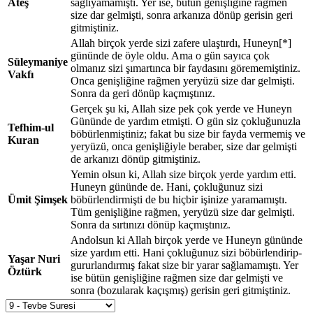
Ateş
sağlıyamamıştı. Yer ise, bütün genişliğine rağmen
size dar gelmişti, sonra arkanıza dönüp gerisin geri
gitmiştiniz.
Allah birçok yerde sizi zafere ulaştırdı, Huneyn[*]
gününde de öyle oldu. Ama o gün sayıca çok
Süleymaniye
olmanız sizi şımartınca bir faydasını görememiştiniz.
Vakfı
Onca genişliğine rağmen yeryüzü size dar gelmişti.
Sonra da geri dönüp kaçmıştınız.
Gerçek şu ki, Allah size pek çok yerde ve Huneyn
Gününde de yardım etmişti. O gün siz çokluğunuzla
Tefhim-ul
böbürlenmiştiniz; fakat bu size bir fayda vermemiş ve
Kuran
yeryüzü, onca genişliğiyle beraber, size dar gelmişti
de arkanızı dönüp gitmiştiniz.
Yemin olsun ki, Allah size birçok yerde yardım etti.
Huneyn gününde de. Hani, çokluğunuz sizi
Ümit Şimşek
böbürlendirmişti de bu hiçbir işinize yaramamıştı.
Tüm genişliğine rağmen, yeryüzü size dar gelmişti.
Sonra da sırtınızı dönüp kaçmıştınız.
Andolsun ki Allah birçok yerde ve Huneyn gününde
size yardım etti. Hani çokluğunuz sizi böbürlendirip-
Yaşar Nuri
gururlandırmış fakat size bir yarar sağlamamıştı. Yer
Öztürk
ise bütün genişliğine rağmen size dar gelmişti ve
sonra (bozularak kaçışmış) gerisin geri gitmiştiniz.