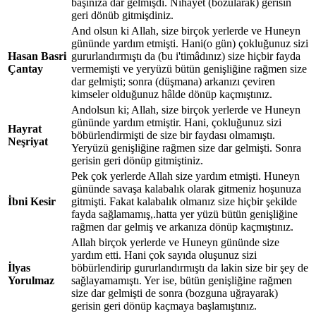
başınıza dar gelmişdi. Nihayet (bozularak) gerisin
geri dönüb gitmişdiniz.
And olsun ki Allah, size birçok yerlerde ve Huneyn
gününde yardım etmişti. Hani(o gün) çokluğunuz sizi
Hasan Basri
gururlandırmıştı da (bu i'timâdınız) size hiçbir fayda
Çantay
vermemişti ve yeryüzü bütün genişliğine rağmen size
dar gelmişti; sonra (düşmana) arkanızı çeviren
kimseler olduğunuz hâlde dönüp kaçmıştınız.
Andolsun ki; Allah, size birçok yerlerde ve Huneyn
gününde yardım etmiştir. Hani, çokluğunuz sizi
Hayrat
böbürlendirmişti de size bir faydası olmamıştı.
Neşriyat
Yeryüzü genişliğine rağmen size dar gelmişti. Sonra
gerisin geri dönüp gitmiştiniz.
Pek çok yerlerde Allah size yardım etmişti. Huneyn
gününde savaşa kalabalık olarak gitmeniz hoşunuza
İbni Kesir
gitmişti. Fakat kalabalık olmanız size hiçbir şekilde
fayda sağlamamış,.hatta yer yüzü bütün genişliğine
rağmen dar gelmiş ve arkanıza dönüp kaçmıştınız.
Allah birçok yerlerde ve Huneyn gününde size
yardım etti. Hani çok sayıda oluşunuz sizi
İlyas
böbürlendirip gururlandırmıştı da lakin size bir şey de
Yorulmaz
sağlayamamıştı. Yer ise, bütün genişliğine rağmen
size dar gelmişti de sonra (bozguna uğrayarak)
gerisin geri dönüp kaçmaya başlamıştınız.