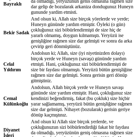
da olmadigi, yeryuzunun genis olmasina ragmen size
Bayraklı
dar gelip de bozularak arkaniza dondugunuz Huneyn
gununde yardim etmisti.
And olsun ki, Allah size birçok yörelerde ve yerde;
Huneyn gününde yardım etmiştir. Öyleki (o gün)
çokluğunuz sizi böbürlendirmişti de size hiç de
Bekir Sadak
yararlı olmamış, doygun kılmamıştı. Yeryüzü ise
genişliğine rağmen size dar gelmişti ve sonra da arka
çevirip geri dönmüştünüz.
Andolsun ki; Allah, size (iyi niyetinizden dolayı)
birçok yerde ve Huneyn (savaşı) gününde yardım
Celal
etmişti. Hani, çokluğunuz sizi böbürlendirmişti de
Yıldırım
size bir faydası olmamıştı. Yeryüzü bütün genişliğine
rağmen size dar gelmişti. Sonra gerisin geri dönüp
gitmiştiniz.
Andolsun, Allah birçok yerde ve Huneyn savaşı
gününde size yardım etmiştir. Hani, çokluğunuz size
Cemal
kendinizi beğendirmiş, fakat (bu çokluk) size hiçbir
Külünkoğlu
yarar sağlamamış, yeryüzü bütün genişliğine rağmen
size dar gelmişti. Nihayet (bozularak) gerisin geriye
dönüp kaçmıştınız.
And olsun ki Allah size birçok yerlerde, ve
çokluğunuzun sizi böbürlendirdiği fakat bir faydası
Diyanet
da olmadığı, yeryüzünün geniş olmasına rağmen size
İşleri