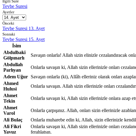
İlgili Sure
Tevbe Suresi
Ayetler
Önceki
Tevbe Suresi 13. Ayet
Sonraki
Tevbe Suresi 15. Ayet
İsim
Abdulbaki
Savaşın onlarla! Allah sizin elinizle cezalandıracak onla
Gölpınarlı
Abdullah
Onlarla savaşın ki, Allah sizin ellerinizle onları cezalan
Parlıyan
Adem Uğur
Savaşın onlarla (ki), Allâh elleriniz olarak onları azapla
Ahmed
Onlarla savaşın. Allah sizin ellerinizle onları cezalandı
Hulusi
Ahmet
Onlarla savaşın ki, Allah sizin ellerinizle onlara azap et
Tekin
Ahmet
Onlarla çarpışınız. Allah, onları sizin ellerinizle azabl
Varol
Ali Bulaç
Onlarla muharebe edin ki, Allah, sizin ellerinizle kendi
Ali Fikri
Onlarla savaşın ki, Allah sizin ellerinizle onları cezala
Yavuz
ferahlatsın.