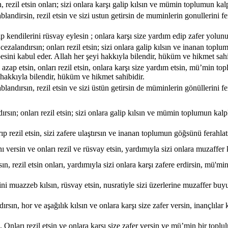
n, rezil etsin onları; sizi onlara karşı galip kılsın ve mümin toplumun kalp
ablandirsin, rezil etsin ve sizi ustun getirsin de muminlerin gonullerini f
ip kendilerini rüsvay eylesin ; onlara karşı size yardım edip zafer yolunu
 cezalandırsın; onları rezil etsin; sizi onlara galip kılsın ve inanan topl
vbesini kabul eder. Allah her şeyi hakkıyla bilendir, hüküm ve hikmet sahi
e azap etsin, onları rezil etsin, onlara karşı size yardım etsin, mü’min to
, hakkıyla bilendir, hüküm ve hikmet sahibidir.
ablandırsın, rezil etsin ve sizi üstün getirsin de müminlerin gönüllerini f
dırsın; onları rezil etsin; sizi onlara galip kılsın ve mümin toplumun kalpl
p rezil etsin, sizi zafere ulaştırsın ve inanan toplumun göğsünü ferahlat
ını versin ve onları rezil ve rüsvay etsin, yardımıyla sizi onlara muzaffe
sın, rezil etsin onları, yardımıyla sizi onlara karşı zafere erdirsin, mü'm
rini muazzeb kılsın, rüsvay etsin, nusratiyle sizi üzerlerine muzaffer b
andırsın, hor ve aşağılık kılsın ve onlara karşı size zafer versin, inançlı
n. Onları rezil etsin ve onlara karşı size zafer versin ve mü’min bir toplu