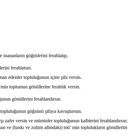
e inananların göğüslerini ferahlatıp,
erini ferahlatsın.
 iman edenler topluluğunun içine şifa versin.
Mü’min toplumun gönüllerine ferahlık versin.
uğunun gönüllerini ferahlandırsın.
nler topluluğunun göğsünü şifaya kavuştursun.
arşı zafer versin ve müminler topluluğunun kalblerini ferahlandırsın;
ursun ve (baskı ve zulüm altındaki) mü’ min toplulukların gönüllerini