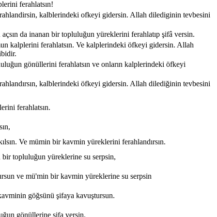
lerini ferahlatsın!
erahlandirsin, kalblerindeki ofkeyi gidersin. Allah dilediginin tevbesini
 açsın da inanan bir topluluğun yüreklerini ferahlatıp şifâ versin.
umun kalplerini ferahlatsın. Ve kalplerindeki öfkeyi gidersin. Allah
bidir.
pluluğun gönüllerini ferahlatsın ve onların kalplerindeki öfkeyi
erahlandırsın, kalblerindeki öfkeyi gidersin. Allah dilediğinin tevbesini
erini ferahlatsın.
sın,
r kılsın. Ve mümin bir kavmin yüreklerini ferahlandırsın.
in bir topluluğun yüreklerine su serpsin,
uyursun ve mü'min bir kavmin yüreklerine su serpsin
lar kavminin göğsünü şifaya kavuştursun.
luğun gönüllerine şifa versin.