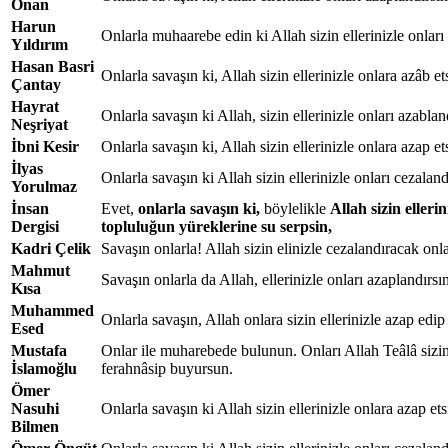
Onan
Harun
Onlarla muhaarebe edin ki Allah sizin ellerinizle onları 
Yıldırım
Hasan Basri
Onlarla savaşın ki, Allah sizin ellerinizle onlara azâb e
Çantay
Hayrat
Onlarla savaşın ki Allah, sizin ellerinizle onları azabla
Neşriyat
İbni Kesir
Onlarla savaşın ki, Allah sizin ellerinizle onlara azap et
İlyas
Onlarla savaşın ki Allah sizin ellerinizle onları cezalan
Yorulmaz
İnsan
Evet,
onlarla savaşın ki,
böylelikle
Allah sizin elleri
Dergisi
topluluğun
yüreklerine su serpsin,
Kadri Çelik
Savaşın onlarla! Allah sizin elinizle cezalandıracak onla
Mahmut
Savaşın onlarla da Allah, ellerinizle onları azaplandırsı
Kısa
Muhammed
Onlarla savaşın, Allah onlara sizin ellerinizle azap edip
Esed
Mustafa
Onlar ile muharebede bulunun. Onları Allah Teâlâ sizin 
İslamoğlu
ferahnâsip buyursun.
Ömer
Nasuhi
Onlarla savaşın ki Allah sizin ellerinizle onlara azap ets
Bilmen