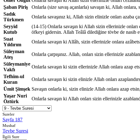
Ömer Öngüt
Onlarla savaşın ki Allah sizin ellerinizle onları cezalan
Şaban Piriş
Onlarla (size savaş açanlarla) savaşın ki, Allah onlara, si
Sadık
Onlarla savaşınız ki, Allah sizin elinizle onları azaba çar
Türkmen
Seyyid
(14-15) Onlarla savaşın ki Allah sizin ellerinizle onları
Kutub
öfkeyi gidersin. Allah Teâlâ dilediğine tövbe de nasib e
Suat
Onlarla savaşın ki Allâh, sizin ellerinizle onlara azâbets
Yıldırım
Süleyman
Onlarla çarpışınız. Allah, onları sizin ellerinizle azabl
Ateş
Süleymaniye
Onlarla savaşın ki sizin ellerinizle Allah onlara azap et
Vakfı
Tefhim-ul
Onlarla savaşın ki sizin elinizle Allah onları azaplandırs
Kuran
Ümit Şimşek
Savaşın onlarla ki, sizin elinizle Allah onlara azap etsin
Yaşar Nuri
Onlarla savaşın ki Allah onları sizin ellerinizle azablan
Öztürk
Sureler
Sayfa 187
Mushaf
Tevbe Suresi
İlgili Sure