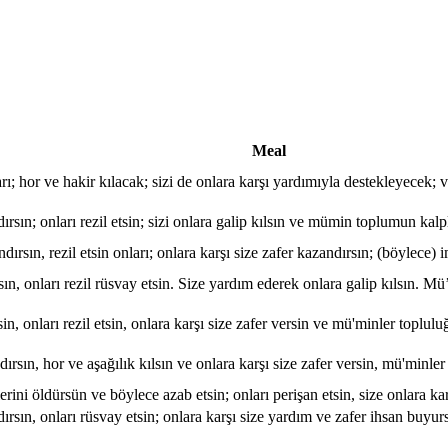
Meal
rı; hor ve hakir kılacak; sizi de onlara karşı yardımıyla destekleyecek; v
dırsın; onları rezil etsin; sizi onlara galip kılsın ve mümin toplumun kalpl
ndırsın, rezil etsin onları; onlara karşı size zafer kazandırsın; (böylece)
rsın, onları rezil rüsvay etsin. Size yardım ederek onlara galip kılsın. 
sin, onları rezil etsin, onlara karşı size zafer versin ve mü'minler toplul
andırsın, hor ve aşağılık kılsın ve onlara karşı size zafer versin, mü'mi
lerini öldürsün ve böylece azab etsin; onları perişan etsin, size onlara k
ndırsın, onları rüsvay etsin; onlara karşı size yardım ve zafer ihsan buy