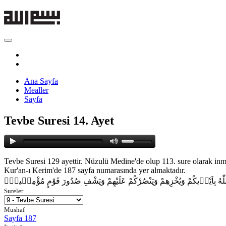
Ana Sayfa
Mealler
Sayfa
Tevbe Suresi 14. Ayet
Tevbe Suresi 129 ayettir. Nüzulü Medine'de olup 113. sure olarak inmi
Kur'an-ı Kerim'de 187 sayfa numarasında yer almaktadır.
ُ اللّٰهُ بِاَيْد۪يكُمْ وَيُخْزِهِمْ وَيَنْصُرْكُمْ عَلَيْهِمْ وَيَشْفِ صُدُورَ قَوْمٍ مُؤْمِن۪ينَۙ
Sureler
Mushaf
Sayfa 187