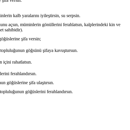
 şifa versin.
nlerin kalb yaralarını iyileştirsin, su serpsin.
olunu açsın, müminlerin gönüllerini ferahlatsın, kalplerindeki kin ve
t sahibidir).
göğüslerine şifa versin;
nler topluluğunun göğsünü şifaya kavuştursun.
 içini rahatlatsın.
lerini ferahlandırsın.
nun göğüslerine şifa ulaştırsın.
r topluluğunun göğüslerini ferahlandırsın.