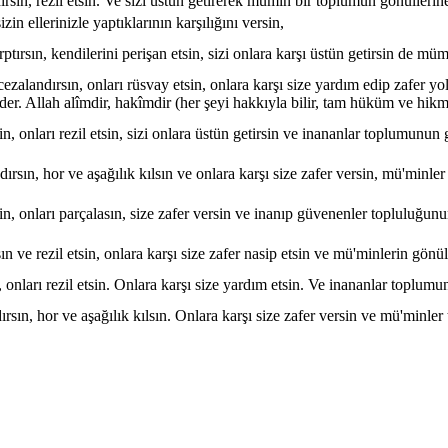
dırsın, rezil etsin. Ve sizi üstün getirerek mümin bir toplumun gönüllerine
zin ellerinizle yaptıklarının karşılığını versin,
ptırsın, kendilerini perişan etsin, sizi onlara karşı üstün getirsin de mümi
 cezalandırsın, onları rüsvay etsin, onlara karşı size yardım edip zafer y
der. Allah alîmdir, hakîmdir (her şeyi hakkıyla bilir, tam hüküm ve hikme
in, onları rezil etsin, sizi onlara üstün getirsin ve inananlar toplumunun 
andırsın, hor ve aşağılık kılsın ve onlara karşı size zafer versin, mü'mi
sin, onları parçalasın, size zafer versin ve inanıp güvenenler topluluğunun
ın ve rezil etsin, onlara karşı size zafer nasip etsin ve mü'minlerin gönül
, onları rezil etsin. Onlara karşı size yardım etsin. Ve inananlar toplumu
dırsın, hor ve aşağılık kılsın. Onlara karşı size zafer versin ve mü'minle