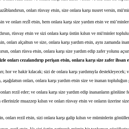
azâblandırsın, onları rüsvay etsin, size onlara karşı nusret versin, mü'm
tsin ve onları rezîl etsin, hem onlara karşı size yardım etsin ve mü’minle
ndırsın, rüsvay etsin ve sizi onlara karşı üstün kılsın ve mü'minler toplu
sin, onları alçaltsın ve size, onlara karşı yardım etsin, aynı zamanda inan
dırsın, onları rüsva etsin, onlara karşı size yardım edip zafer yolunu açs
nizle onları cezalandırıp perişan etsin, onlara karşı size zafer ihsan 
rı; hor ve hakir kılacak; sizi de onlara karşı yardımıyla destekleyecek; ve
n, aşağılatsın onları, onlara karşı yardım etsin size ve inanan topluluğun 
 onları rezil eder; ve onlara karşı size yardım edip inananların gönlüne fe
ellerinizle muazzep kılsın ve onları rüsvay etsin ve onların üzerine siz
in, onları rezil etsin, sizi onlara karşı galip kılsın ve müminlerin gönüller