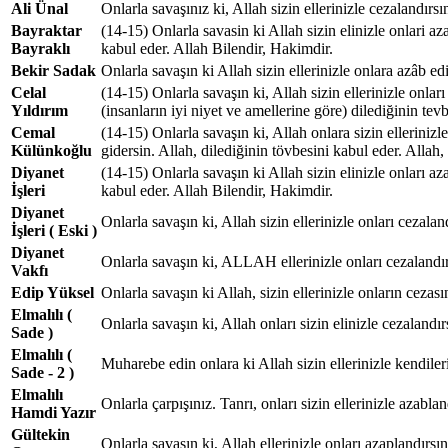
Ali Ünal
Onlarla savaşınız ki, Allah sizin ellerinizle cezalandırsı
Bayraktar
(14-15) Onlarla savasin ki Allah sizin elinizle onlari az
Bayraklı
kabul eder. Allah Bilendir, Hakimdir.
Bekir Sadak
Onlarla savaşın ki Allah sizin ellerinizle onlara azâb ed
Celal
(14-15) Onlarla savaşın ki, Allah sizin ellerinizle onları
Yıldırım
(insanların iyi niyet ve amellerine göre) dilediğinin te
Cemal
(14-15) Onlarla savaşın ki, Allah onlara sizin ellerinizl
Külünkoğlu
gidersin. Allah, dilediğinin tövbesini kabul eder. Allah
Diyanet
(14-15) Onlarla savaşın ki Allah sizin elinizle onları az
İşleri
kabul eder. Allah Bilendir, Hakimdir.
Diyanet
Onlarla savaşın ki, Allah sizin ellerinizle onları cezalan
İşleri ( Eski )
Diyanet
Onlarla savaşın ki, ALLAH ellerinizle onları cezalandırı
Vakfı
Edip Yüksel
Onlarla savaşın ki Allah, sizin ellerinizle onların cezas
Elmalılı (
Onlarla savaşın ki, Allah onları sizin elinizle cezalandır
Sade )
Elmalılı (
Muharebe edin onlara ki Allah sizin ellerinizle kendile
Sade - 2 )
Elmalılı
Onlarla çarpışınız. Tanrı, onları sizin ellerinizle azabl
Hamdi Yazır
Gültekin
Onlarla savaşın ki, Allah ellerinizle onları azaplandırsı