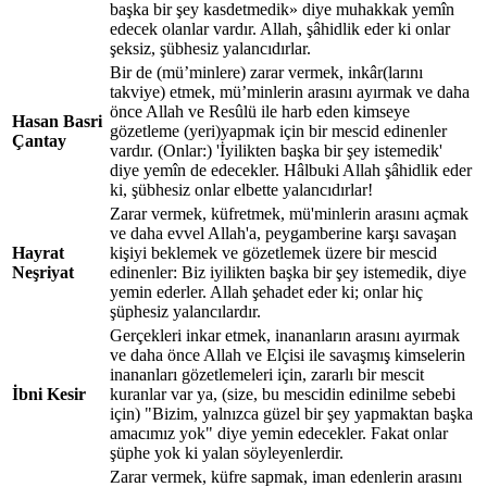
başka bir şey kasdetmedik» diye muhakkak yemîn
edecek olanlar vardır. Allah, şâhidlik eder ki onlar
şeksiz, şübhesiz yalancıdırlar.
Bir de (mü’minlere) zarar vermek, inkâr(larını
takviye) etmek, mü’minlerin arasını ayırmak ve daha
önce Allah ve Resûlü ile harb eden kimseye
Hasan Basri
gözetleme (yeri)yapmak için bir mescid edinenler
Çantay
vardır. (Onlar:) 'İyilikten başka bir şey istemedik'
diye yemîn de edecekler. Hâlbuki Allah şâhidlik eder
ki, şübhesiz onlar elbette yalancıdırlar!
Zarar vermek, küfretmek, mü'minlerin arasını açmak
ve daha evvel Allah'a, peygamberine karşı savaşan
Hayrat
kişiyi beklemek ve gözetlemek üzere bir mescid
Neşriyat
edinenler: Biz iyilikten başka bir şey istemedik, diye
yemin ederler. Allah şehadet eder ki; onlar hiç
şüphesiz yalancılardır.
Gerçekleri inkar etmek, inananların arasını ayırmak
ve daha önce Allah ve Elçisi ile savaşmış kimselerin
inananları gözetlemeleri için, zararlı bir mescit
İbni Kesir
kuranlar var ya, (size, bu mescidin edinilme sebebi
için) "Bizim, yalnızca güzel bir şey yapmaktan başka
amacımız yok" diye yemin edecekler. Fakat onlar
şüphe yok ki yalan söyleyenlerdir.
Zarar vermek, küfre sapmak, iman edenlerin arasını