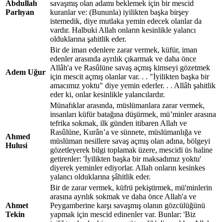
Abdullah
savaşmış olan adamı beklemek için bir mescid
Parlıyan
kuranlar ve: (Bununla) iyilikten başka birşey
istemedik, diye mutlaka yemin edecek olanlar da
vardır. Halbuki Allah onların kesinlikle yalancı
olduklarına şahitlik eder.
Bir de iman edenlere zarar vermek, küfür, iman
edenler arasında ayrılık çıkarmak ve daha önce
Allâh'a ve Rasûlüne savaş açmış kimseyi gözetmek
Adem Uğur
için mescit açmış olanlar var. . . "İyilikten başka bir
amacımız yoktu" diye yemin ederler. . . Allâh şahitlik
eder ki, onlar kesinlikle yalancılardır.
Münafıklar arasında, müslümanlara zarar vermek,
insanları küfür batağına düşürmek, mü’minler arasına
tefrika sokmak, ilk günden itibaren Allah ve
Rasûlüne, Kurân’a ve sünnete, müslümanlığa ve
Ahmed
müslüman nesillere savaş açmış olan adına, bölgeyi
Hulusi
gözetleyerek bilgi toplamak üzere, mescidi üs haline
getirenler: 'İyilikten başka bir maksadımız yoktu'
diyerek yeminler ediyorlar. Allah onların kesinkes
yalancı olduklarına şâhitlik eder.
Bir de zarar vermek, küfrü pekiştirmek, mü'minlerin
arasına ayrılık sokmak ve daha önce Allah'a ve
Ahmet
Peygamberine karşı savaşmış olanın gözcülüğünü
Tekin
yapmak için mescid edinenler var. Bunlar: 'Biz