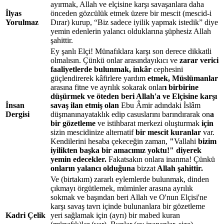
ayırmak, Allah ve elçisine karşı savaşanlara daha
İlyas
önceden gözcülük etmek üzere bir mescit (mescid-i
Yorulmaz
Dırar) kurup, “Biz sadece iyilik yapmak istedik” diye
yemin edenlerin yalancı olduklarına şüphesiz Allah
şahittir.
Ey şanlı Elçi! Münafıklara karşı son derece dikkatli
olmalısın. Çünkü onlar arasındayıkıcı ve
zarar verici
faaliyetlerde bulunmak, inkâr
cephesini
güçlendirerek kâfirlere yardım
etmek, Müslümanlar
arasına fitne ve ayrılık sokarak onlar
ı birbirine
düşürmek ve öteden beri Allah'a ve Elçisine karşı
İnsan
savaş ilan etmiş olan
Ebu Âmir adındaki İslâm
Dergisi
düşmanınayataklık edip casuslarını barındırarak on
a
bir gözetleme
ve istihbarat merkezi oluşturmak
için
sizin mescidinize alternatif
bir mescit kuranlar
var.
Kendilerini hesaba çekeceğin zaman,
"
Vallahi
bizim
iyilikten başka bir amacımız yoktu!" diyerek
yemin edecekler.
Fakatsakın onlara inanma! Çünkü
onların yalancı olduğuna
bizzat
Allah şahittir.
Ve (birtakım) zararlı eylemlerde bulunmak, dinden
çıkmayı örgütlemek, müminler arasına ayrılık
sokmak ve başından beri Allah ve O'nun Elçisi'ne
karşı savaş tavrı içinde bulunanlara bir gözetleme
Kadri Çelik
yeri sağlamak için (ayrı) bir mabed kuran