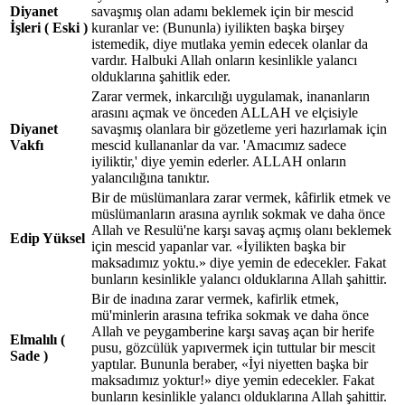
Diyanet
savaşmış olan adamı beklemek için bir mescid
İşleri ( Eski )
kuranlar ve: (Bununla) iyilikten başka birşey
istemedik, diye mutlaka yemin edecek olanlar da
vardır. Halbuki Allah onların kesinlikle yalancı
olduklarına şahitlik eder.
Zarar vermek, inkarcılığı uygulamak, inananların
arasını açmak ve önceden ALLAH ve elçisiyle
Diyanet
savaşmış olanlara bir gözetleme yeri hazırlamak için
Vakfı
mescid kullananlar da var. 'Amacımız sadece
iyiliktir,' diye yemin ederler. ALLAH onların
yalancılığına tanıktır.
Bir de müslümanlara zarar vermek, kâfirlik etmek ve
müslümanların arasına ayrılık sokmak ve daha önce
Allah ve Resulü'ne karşı savaş açmış olanı beklemek
Edip Yüksel
için mescid yapanlar var. «İyilikten başka bir
maksadımız yoktu.» diye yemin de edecekler. Fakat
bunların kesinlikle yalancı olduklarına Allah şahittir.
Bir de inadına zarar vermek, kafirlik etmek,
mü'minlerin arasına tefrika sokmak ve daha önce
Allah ve peygamberine karşı savaş açan bir herife
Elmalılı (
pusu, gözcülük yapıvermek için tuttular bir mescit
Sade )
yaptılar. Bununla beraber, «İyi niyetten başka bir
maksadımız yoktur!» diye yemin edecekler. Fakat
bunların kesinlikle yalancı olduklarına Allah şahittir.