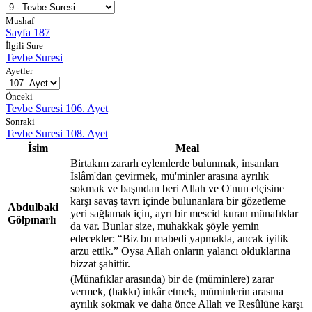
Mushaf
Sayfa 187
İlgili Sure
Tevbe Suresi
Ayetler
Önceki
Tevbe Suresi 106. Ayet
Sonraki
Tevbe Suresi 108. Ayet
İsim
Meal
Birtakım zararlı eylemlerde bulunmak, insanları
İslâm'dan çevirmek, mü'minler arasına ayrılık
sokmak ve başından beri Allah ve O'nun elçisine
karşı savaş tavrı içinde bulunanlara bir gözetleme
Abdulbaki
yeri sağlamak için, ayrı bir mescid kuran münafıklar
Gölpınarlı
da var. Bunlar size, muhakkak şöyle yemin
edecekler: “Biz bu mabedi yapmakla, ancak iyilik
arzu ettik.” Oysa Allah onların yalancı olduklarına
bizzat şahittir.
(Münafıklar arasında) bir de (müminlere) zarar
vermek, (hakkı) inkâr etmek, müminlerin arasına
ayrılık sokmak ve daha önce Allah ve Resûlüne karşı