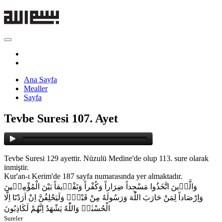
Ana Sayfa
Mealler
Sayfa
Tevbe Suresi 107. Ayet
Tevbe Suresi 129 ayettir. Nüzulü Medine'de olup 113. sure olarak
inmiştir.
Kur'an-ı Kerim'de 187 sayfa numarasında yer almaktadır.
وَالَّذ۪ينَ اتَّخَذُوا مَسْجِداً ضِرَاراً وَكُفْراً وَتَفْر۪يقاً بَيْنَ الْمُؤْمِن۪ينَ
وَاِرْصَاداً لِمَنْ حَارَبَ اللّٰهَ وَرَسُولَهُ مِنْ قَبْلُۜ وَلَيَحْلِفُنَّ اِنْ اَرَدْنَٓا اِلَّا
الْحُسْنٰىۜ وَاللّٰهُ يَشْهَدُ اِنَّهُمْ لَكَاذِبُونَ
Sureler