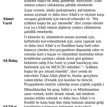
iyilikten başka bir amaç gütmedik' diyecekler. Allah
onların yalancı olduklarına şahitlik etmektedir.
Zarar vermek, inkârı (pekiştirmek), mü'minlerin
arasını ayırmak ve daha önce Allah'a ve elçisine karşı
Ahmet
savaşanı gözlemek için mescid edinenler ve: "Biz
Varol
iyilikten başka bir şey istemedik" diye yemin edenler
(var ya,) Allah onların şüphesiz yalancı olduklarına
şahidlik etmektedir.
O kimseler ki, müminlerin arasını ayırmak için,
küfürlerini kuvvetlendirmek için, zarar yapmak için
ve daha önce Allah’a ve Rasûlüne karşı harb eden
kimseye (öteden beri peygambere düşmanlık eden ve
sonrada Şam’a kaçan ve münafıklar tarafından tekrar
kendilerine yardımcı olmak üzere geri gelmesi
Ali Bulaç
beklenen rahip Ebu Amir’a) yatak hazırlayıp onu
beklemek için bir MESCİD edindiler: “- İyilikten
başka bir şey murad etmedik”, diye yemin de
edecekler. Fakat Allah şâhid ki, bunlar, gerçekten
yalancıdırlar. (Fenalık için kurulan bu mescid,
Peygamberin emriyle yıktırılıp arsası çöplük yapıldı.)
Münafıklardan bir grup, İslâm’a ve Müslümanlara
zarar vermek, küfre destek olmak, mü’minlerin
arasına tefrika sokmak ve daha önce Allah’a ve
Rasûlü’ne karşı harp ilan etmiş bulunan adamın gelip
Ali Fikri
kendilerine katılmasını beklemek maksadıyla,