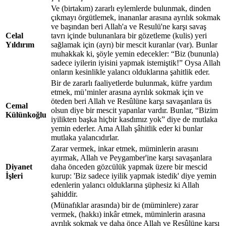
Ve (birtakım) zararlı eylemlerde bulunmak, dinden
çıkmayı örgütlemek, inananlar arasına ayrılık sokmak
ve başından beri Allah'a ve Resulü'ne karşı savaş
Celal
tavrı içinde bulunanlara bir gözetleme (kulis) yeri
Yıldırım
sağlamak için (ayrı) bir mescit kuranlar (var). Bunlar
muhakkak ki, şöyle yemin edecekler: “Biz (bununla)
sadece iyilerin iyisini yapmak istemiştik!” Oysa Allah
onların kesinlikle yalancı olduklarına şahitlik eder.
Bir de zararlı faaliyetlerde bulunmak, küfre yardım
etmek, mü’minler arasına ayrılık sokmak için ve
öteden beri Allah ve Resûlüne karşı savaşanlara üs
Cemal
olsun diye bir mescit yapanlar vardır. Bunlar, “Bizim
Külünkoğlu
iyilikten başka hiçbir kasdımız yok” diye de mutlaka
yemin ederler. Ama Allah şâhitlik eder ki bunlar
mutlaka yalancıdırlar.
Zarar vermek, inkar etmek, müminlerin arasını
ayırmak, Allah ve Peygamber'ine karşı savaşanlara
Diyanet
daha önceden gözcülük yapmak üzere bir mescid
İşleri
kurup: 'Biz sadece iyilik yapmak istedik' diye yemin
edenlerin yalancı olduklarına şüphesiz ki Allah
şahiddir.
(Münafıklar arasında) bir de (müminlere) zarar
vermek, (hakkı) inkâr etmek, müminlerin arasına
ayrılık sokmak ve daha önce Allah ve Resûlüne karşı