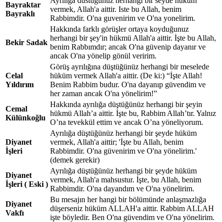
Ayriliga dustugunuz herhangi bir seyde hukum
Bayraktar
vermek, Allah'a aittir. Iste bu Allah, benim
Bayraklı
Rabbimdir. O'na guvenirim ve O'na yonelirim.
Hakkında farklı görüşler ortaya koyduğunuz
herhangi bir şey'in hükmü Allah'a aittir. İşte bu Allah,
Bekir Sadak
benim Rabbımdır; ancak O'na güvenip dayanır ve
ancak O'na yönelip gönül veririm.
Görüş ayrılığına düştüğünüz herhangi bir meselede
Celal
hüküm vermek Allah'a aittir. (De ki:) “İşte Allah!
Yıldırım
Benim Rabbim budur. O'na dayanıp güvendim ve
her zaman ancak O'na yönelirim!”
Hakkında ayrılığa düştüğünüz herhangi bir şeyin
Cemal
hükmü Allah’a aittir. İşte bu, Rabbim Allah’tır. Yalnız
Külünkoğlu
O’na tevekkül ettim ve ancak O’na yöneliyorum.
Ayrılığa düştüğünüz herhangi bir şeyde hüküm
Diyanet
vermek, Allah'a aittir; 'İşte bu Allah, benim
İşleri
Rabbimdir. O'na güvenirim ve O'na yönelirim.'
(demek gerekir)
Ayrılığa düştüğünüz herhangi bir şeyde hüküm
Diyanet
vermek, Allah'a mahsustur. İşte, bu Allah, benim
İşleri ( Eski )
Rabbimdir. O'na dayandım ve O'na yönelirim.
Bu mesajın her hangi bir bölümünde anlaşmazlığa
Diyanet
düşerseniz hüküm ALLAH'a aittir. Rabbim ALLAH
Vakfı
işte böyledir. Ben O'na güvendim ve O'na yönelirim.