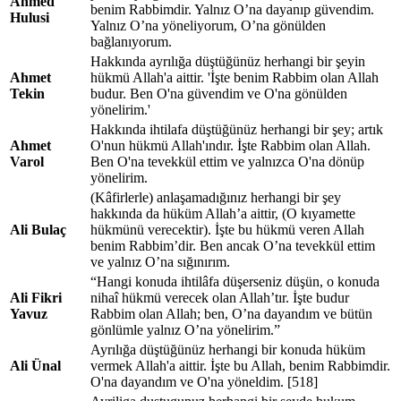
Ahmed
benim Rabbimdir. Yalnız O’na dayanıp güvendim.
Hulusi
Yalnız O’na yöneliyorum, O’na gönülden
bağlanıyorum.
Hakkında ayrılığa düştüğünüz herhangi bir şeyin
Ahmet
hükmü Allah'a aittir. 'İşte benim Rabbim olan Allah
Tekin
budur. Ben O'na güvendim ve O'na gönülden
yönelirim.'
Hakkında ihtilafa düştüğünüz herhangi bir şey; artık
Ahmet
O'nun hükmü Allah'ındır. İşte Rabbim olan Allah.
Varol
Ben O'na tevekkül ettim ve yalnızca O'na dönüp
yönelirim.
(Kâfirlerle) anlaşamadığınız herhangi bir şey
hakkında da hüküm Allah’a aittir, (O kıyamette
Ali Bulaç
hükmünü verecektir). İşte bu hükmü veren Allah
benim Rabbim’dir. Ben ancak O’na tevekkül ettim
ve yalnız O’na sığınırım.
“Hangi konuda ihtilâfa düşerseniz düşün, o konuda
Ali Fikri
nihaî hükmü verecek olan Allah’tır. İşte budur
Yavuz
Rabbim olan Allah; ben, O’na dayandım ve bütün
gönlümle yalnız O’na yönelirim.”
Ayrılığa düştüğünüz herhangi bir konuda hüküm
Ali Ünal
vermek Allah'a aittir. İşte bu Allah, benim Rabbimdir.
O'na dayandım ve O'na yöneldim. [518]