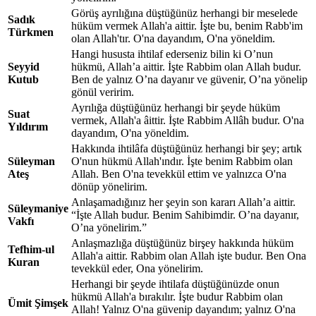
Görüş ayrılığına düştüğünüz herhangi bir meselede
Sadık
hüküm vermek Allah'a aittir. İşte bu, benim Rabb'im
Türkmen
olan Allah'tır. O'na dayandım, O'na yöneldim.
Hangi hususta ihtilaf ederseniz bilin ki O’nun
Seyyid
hükmü, Allah’a aittir. İşte Rabbim olan Allah budur.
Kutub
Ben de yalnız O’na dayanır ve güvenir, O’na yönelip
gönül veririm.
Ayrılığa düştüğünüz herhangi bir şeyde hüküm
Suat
vermek, Allah'a âittir. İşte Rabbim Allâh budur. O'na
Yıldırım
dayandım, O'na yöneldim.
Hakkında ihtilâfa düştüğünüz herhangi bir şey; artık
Süleyman
O'nun hükmü Allah'ındır. İşte benim Rabbim olan
Ateş
Allah. Ben O'na tevekkül ettim ve yalnızca O'na
dönüp yönelirim.
Anlaşamadığınız her şeyin son kararı Allah’a aittir.
Süleymaniye
“İşte Allah budur. Benim Sahibimdir. O’na dayanır,
Vakfı
O’na yönelirim.”
Anlaşmazlığa düştüğünüz birşey hakkında hüküm
Tefhim-ul
Allah'a aittir. Rabbim olan Allah işte budur. Ben Ona
Kuran
tevekkül eder, Ona yönelirim.
Herhangi bir şeyde ihtilafa düştüğünüzde onun
hükmü Allah'a bırakılır. İşte budur Rabbim olan
Ümit Şimşek
Allah! Yalnız O'na güvenip dayandım; yalnız O'na