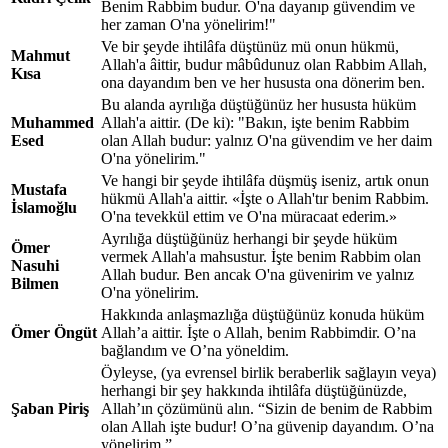
Benim Rabbim budur. O'na dayanıp güvendim ve
her zaman O'na yönelirim!"
Ve bir şeyde ihtilâfa düştünüz mü onun hükmü,
Mahmut
Allah'a âittir, budur mâbûdunuz olan Rabbim Allah,
Kısa
ona dayandım ben ve her hususta ona dönerim ben.
Bu alanda ayrılığa düştüğünüz her hususta hüküm
Muhammed
Allah'a aittir. (De ki): "Bakın, işte benim Rabbim
Esed
olan Allah budur: yalnız O'na güvendim ve her daim
O'na yönelirim."
Ve hangi bir şeyde ihtilâfa düşmüş iseniz, artık onun
Mustafa
hükmü Allah'a aittir. «İşte o Allah'tır benim Rabbim.
İslamoğlu
O'na tevekkül ettim ve O'na müracaat ederim.»
Ayrılığa düştüğünüz herhangi bir şeyde hüküm
Ömer
vermek Allah'a mahsustur. İşte benim Rabbim olan
Nasuhi
Allah budur. Ben ancak O'na güvenirim ve yalnız
Bilmen
O'na yönelirim.
Hakkında anlaşmazlığa düştüğünüz konuda hüküm
Ömer Öngüt
Allah’a aittir. İşte o Allah, benim Rabbimdir. O’na
bağlandım ve O’na yöneldim.
Öyleyse, (ya evrensel birlik beraberlik sağlayın veya)
herhangi bir şey hakkında ihtilâfa düştüğünüzde,
Şaban Piriş
Allah’ın çözümünü alın. “Sizin de benim de Rabbim
olan Allah işte budur! O’na güvenip dayandım. O’na
yönelirim.”