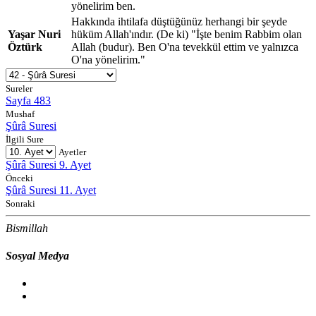
yönelirim ben.
Hakkında ihtilafa düştüğünüz herhangi bir şeyde
Yaşar Nuri
hüküm Allah'ındır. (De ki) "İşte benim Rabbim olan
Öztürk
Allah (budur). Ben O'na tevekkül ettim ve yalnızca
O'na yönelirim."
Sureler
Sayfa 483
Mushaf
Şûrâ Suresi
İlgili Sure
Ayetler
Şûrâ Suresi 9. Ayet
Önceki
Şûrâ Suresi 11. Ayet
Sonraki
Bismillah
Sosyal Medya