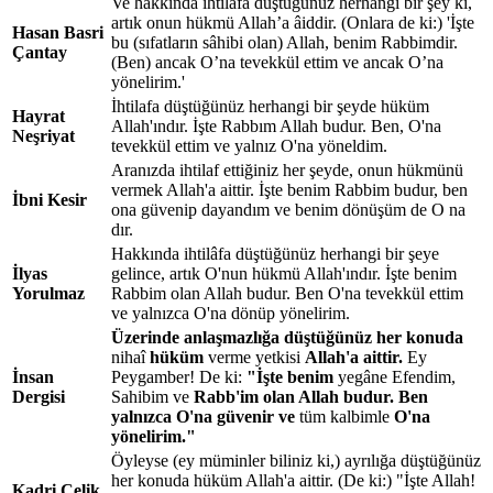
Ve hakkında ihtilâfa düştüğünüz herhangi bir şey ki,
artık onun hükmü Allah’a âiddir. (Onlara de ki:) 'İşte
Hasan Basri
bu (sıfatların sâhibi olan) Allah, benim Rabbimdir.
Çantay
(Ben) ancak O’na tevekkül ettim ve ancak O’na
yönelirim.'
İhtilafa düştüğünüz herhangi bir şeyde hüküm
Hayrat
Allah'ındır. İşte Rabbım Allah budur. Ben, O'na
Neşriyat
tevekkül ettim ve yalnız O'na yöneldim.
Aranızda ihtilaf ettiğiniz her şeyde, onun hükmünü
vermek Allah'a aittir. İşte benim Rabbim budur, ben
İbni Kesir
ona güvenip dayandım ve benim dönüşüm de O na
dır.
Hakkında ihtilâfa düştüğünüz herhangi bir şeye
İlyas
gelince, artık O'nun hükmü Allah'ındır. İşte benim
Yorulmaz
Rabbim olan Allah budur. Ben O'na tevekkül ettim
ve yalnızca O'na dönüp yönelirim.
Üzerinde anlaşmazlığa düştüğünüz her konuda
nihaî
hüküm
verme yetkisi
Allah'a aittir.
Ey
İnsan
Peygamber! De ki:
"İşte benim
yegâne Efendim,
Dergisi
Sahibim ve
Rabb'im olan Allah budur. Ben
yalnızca O'na güvenir ve
tüm kalbimle
O'na
yönelirim."
Öyleyse (ey müminler biliniz ki,) ayrılığa düştüğünüz
her konuda hüküm Allah'a aittir. (De ki:) "İşte Allah!
Kadri Çelik