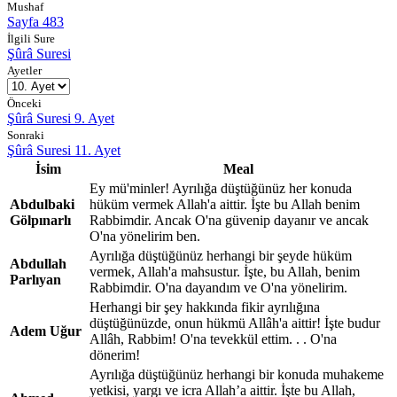
Mushaf
Sayfa 483
İlgili Sure
Şûrâ Suresi
Ayetler
Önceki
Şûrâ Suresi 9. Ayet
Sonraki
Şûrâ Suresi 11. Ayet
İsim
Meal
Ey mü'minler! Ayrılığa düştüğünüz her konuda
Abdulbaki
hüküm vermek Allah'a aittir. İşte bu Allah benim
Gölpınarlı
Rabbimdir. Ancak O'na güvenip dayanır ve ancak
O'na yönelirim ben.
Ayrılığa düştüğünüz herhangi bir şeyde hüküm
Abdullah
vermek, Allah'a mahsustur. İşte, bu Allah, benim
Parlıyan
Rabbimdir. O'na dayandım ve O'na yönelirim.
Herhangi bir şey hakkında fikir ayrılığına
düştüğünüzde, onun hükmü Allâh'a aittir! İşte budur
Adem Uğur
Allâh, Rabbim! O'na tevekkül ettim. . . O'na
dönerim!
Ayrılığa düştüğünüz herhangi bir konuda muhakeme
yetkisi, yargı ve icra Allah’a aittir. İşte bu Allah,