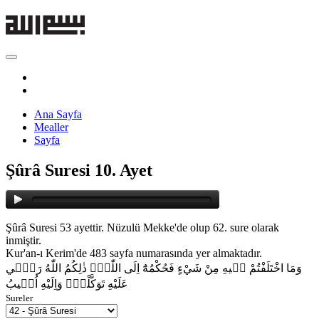
Ana Sayfa
Mealler
Sayfa
Şûrâ Suresi 10. Ayet
Şûrâ Suresi 53 ayettir. Nüzulü Mekke'de olup 62. sure olarak
inmiştir.
Kur'an-ı Kerim'de 483 sayfa numarasında yer almaktadır.
وَمَا اخْتَلَفْتُمْ ف۪يهِ مِنْ شَيْءٍ فَحُكْمُهُٓ اِلَى اللّٰهِۜ ذٰلِكُمُ اللّٰهُ رَبّ۪ي
عَلَيْهِ تَوَكَّلْتُۗ وَاِلَيْهِ اُن۪يبُ
Sureler