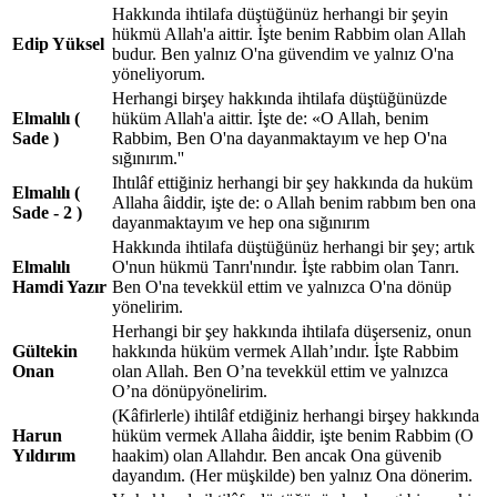
Hakkında ihtilafa düştüğünüz herhangi bir şeyin
hükmü Allah'a aittir. İşte benim Rabbim olan Allah
Edip Yüksel
budur. Ben yalnız O'na güvendim ve yalnız O'na
yöneliyorum.
Herhangi birşey hakkında ihtilafa düştüğünüzde
Elmalılı (
hüküm Allah'a aittir. İşte de: «O Allah, benim
Sade )
Rabbim, Ben O'na dayanmaktayım ve hep O'na
sığınırım.''
Ihtılâf ettiğiniz herhangi bir şey hakkında da huküm
Elmalılı (
Allaha âiddir, işte de: o Allah benim rabbım ben ona
Sade - 2 )
dayanmaktayım ve hep ona sığınırım
Hakkında ihtilafa düştüğünüz herhangi bir şey; artık
Elmalılı
O'nun hükmü Tanrı'nındır. İşte rabbim olan Tanrı.
Hamdi Yazır
Ben O'na tevekkül ettim ve yalnızca O'na dönüp
yönelirim.
Herhangi bir şey hakkında ihtilafa düşerseniz, onun
Gültekin
hakkında hüküm vermek Allah’ındır. İşte Rabbim
Onan
olan Allah. Ben O’na tevekkül ettim ve yalnızca
O’na dönüpyönelirim.
(Kâfirlerle) ihtilâf etdiğiniz herhangi birşey hakkında
Harun
hüküm vermek Allaha âiddir, işte benim Rabbim (O
Yıldırım
haakim) olan Allahdır. Ben ancak Ona güvenib
dayandım. (Her müşkilde) ben yalnız Ona dönerim.