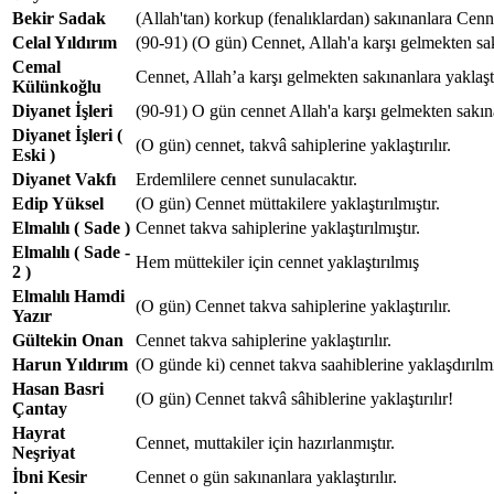
Bekir Sadak
(Allah'tan) korkup (fenalıklardan) sakınanlara Cennet
Celal Yıldırım
(90-91) (O gün) Cennet, Allah'a karşı gelmekten sak
Cemal
Cennet, Allah’a karşı gelmekten sakınanlara yaklaştı
Külünkoğlu
Diyanet İşleri
(90-91) O gün cennet Allah'a karşı gelmekten sakınan
Diyanet İşleri (
(O gün) cennet, takvâ sahiplerine yaklaştırılır.
Eski )
Diyanet Vakfı
Erdemlilere cennet sunulacaktır.
Edip Yüksel
(O gün) Cennet müttakilere yaklaştırılmıştır.
Elmalılı ( Sade )
Cennet takva sahiplerine yaklaştırılmıştır.
Elmalılı ( Sade -
Hem müttekiler için cennet yaklaştırılmış
2 )
Elmalılı Hamdi
(O gün) Cennet takva sahiplerine yaklaştırılır.
Yazır
Gültekin Onan
Cennet takva sahiplerine yaklaştırılır.
Harun Yıldırım
(O günde ki) cennet takva saahiblerine yaklaşdırılmı
Hasan Basri
(O gün) Cennet takvâ sâhiblerine yaklaştırılır!
Çantay
Hayrat
Cennet, muttakiler için hazırlanmıştır.
Neşriyat
İbni Kesir
Cennet o gün sakınanlara yaklaştırılır.