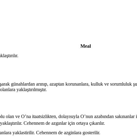
Meal
aştırılır.
ışarak günahlardan arınıp, azaptan korunanlara, kulluk ve sorumluluk şu
lanlara yaklaştırılmıştır.
u olan ve O’na itaatsizlikten, dolayısıyla O’nun azabından sakınanlar içi
aklaştırılır. Cehennem de azgınlar için ortaya çıkarılır.
lara yaklastirilir. Cehennem de azginlara gosterilir.