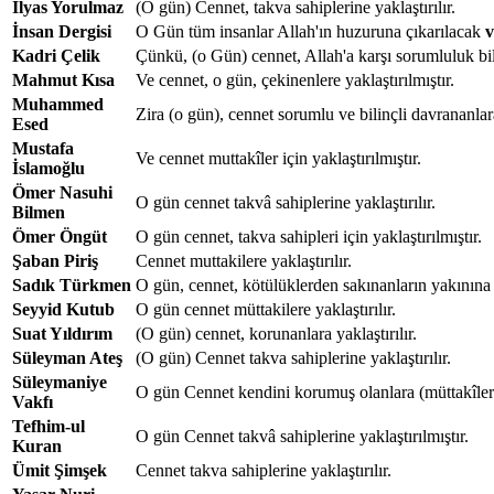
İlyas Yorulmaz
(O gün) Cennet, takva sahiplerine yaklaştırılır.
İnsan Dergisi
O Gün tüm insanlar Allah'ın huzuruna çıkarılacak
v
Kadri Çelik
Çünkü, (o Gün) cennet, Allah'a karşı sorumluluk bili
Mahmut Kısa
Ve cennet, o gün, çekinenlere yaklaştırılmıştır.
Muhammed
Zira (o gün), cennet sorumlu ve bilinçli davrananlara
Esed
Mustafa
Ve cennet muttakîler için yaklaştırılmıştır.
İslamoğlu
Ömer Nasuhi
O gün cennet takvâ sahiplerine yaklaştırılır.
Bilmen
Ömer Öngüt
O gün cennet, takva sahipleri için yaklaştırılmıştır.
Şaban Piriş
Cennet muttakilere yaklaştırılır.
Sadık Türkmen
O gün, cennet, kötülüklerden sakınanların yakınına ge
Seyyid Kutub
O gün cennet müttakilere yaklaştırılır.
Suat Yıldırım
(O gün) cennet, korunanlara yaklaştırılır.
Süleyman Ateş
(O gün) Cennet takva sahiplerine yaklaştırılır.
Süleymaniye
O gün Cennet kendini korumuş olanlara (müttakîlere)
Vakfı
Tefhim-ul
O gün Cennet takvâ sahiplerine yaklaştırılmıştır.
Kuran
Ümit Şimşek
Cennet takva sahiplerine yaklaştırılır.