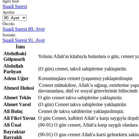
İlgili Sure
Şuarâ Suresi
Ayetler
Önceki
Şuarâ Suresi 89. Ayet
Sonraki
Şuarâ Suresi 91. Ayet
İsim
Abdulbaki
Yolunu Allah'ın kitabıyla bulanlara o gün, cennet yakl
Gölpınarlı
Abdullah
(O gün) cennet, takvâ sahiplerine yaklaştırılır.
Parlıyan
Adem Uğur
Korunmuşlara cennet (yaşantısı) yaklaştırılmıştır.
'Cennet müttakilere, Allah’a sığınıp, emirlerine yap
Ahmed Hulusi
davrananlara, dinî ve sosyal görevlerinin bilincinde o
Ahmet Tekin
O gün cennet takva sahiplerine yaklaştırılır.
Ahmet Varol
(O gün) Cennet takva sahiplerine yaklaştırılır.
Ali Bulaç
Cennet de takva sahiblerine yaklaştırılmıştır.
Ali Fikri Yavuz
O gün Cennet, kalbleri Allah’a karşı saygıyla dopdol
Ali Ünal
(90-91) O gün cennet, Allah'a karşı saygılı olanlara y
Bayraktar
(90-91) O gun cennet Allah'a karsi gelmekten sakinan
Bayraklı