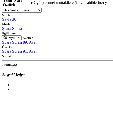
Yaşar Nuri
(O gün) cennet muttakilere (takva sahiblerine) yaklaşt
Öztürk
Sureler
Sayfa 367
Mushaf
Şuarâ Suresi
İlgili Sure
Ayetler
Şuarâ Suresi 89. Ayet
Önceki
Şuarâ Suresi 91. Ayet
Sonraki
Bismillah
Sosyal Medya