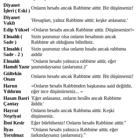
Diyanet
Onların hesabı ancak Rabbime aittir. Bir düşünseniz!
İşleri ( Eski )
Diyanet
'Hesapları, yalnız Rabbime aittir; keşke anlasanız.'
Vakfı
Edip Yüksel
«Onların hesabı ancak Rabbime aittir. Düşünsenize!»
Elmalılı (
Sizin şuurunuz olsa onların hesabının ancak
Sade )
Rabbime ait olduğunu bilirdiniz.
Elmalılı (
Sizin şuurunuz olsa onların hısabı ancak rabbıma
Sade - 2 )
aiddir
Elmalılı
"Onların hesabı yalnızca rabbime aittir, eğer
Hamdi Yazır
şuurundaysanız (anlarsınız.)"
Gültekin
Onların hesabı ancak Rabbime aittir. Bir düşünseniz!
Onan
Harun
«Onların hesabı Rabbimden başkasına aaid değildir,
Yıldırım
eğer ince düşünürseniz... »
Hasan Basri
'Eğer anlasanız, onların hesâbı ancak Rabbime
Çantay
âiddir.'
Hayrat
Onların hesabı ancak Rabbıma aittir. Keşki
Neşriyat
düşünseniz.
İbni Kesir
Eğer bilebilseniz! Onların hesabı Rabbime aittir."
İlyas
“Onların hesabı yalnızca Rabbime aittir, eğer
Yorulmaz
farkındaysanız (anlarsınız).”