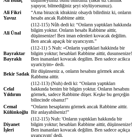
Ali Bulaç
düşünseydiniz bunu bilirdiniz (fakat siz cahillik
yapıyor, bilmediğiniz şeyi söylüyorsunuz).
Ali Fikri
“Ama birazcık idrakiniz olsaydı bilirdiniz ki, onların
Yavuz
hesabı ancak Rabbime aittir.
(112-115) Nûh dedi ki: “Onların yaptıkları hakkında
bilgim yoktur. Onların hesabı Rabbime aittir,
Ali Ünal
düşünsenize! Ben iman edenleri kovacak değilim.
Ben ancak apaçık bir uyarıcıyım.”
(112-11) 5 Nuh: «Onlarin yaptiklari hakkinda bir
Bayraktar
bilgim yoktur; hesablari Rabbime aittir, dusunsenize!
Bayraklı
Ben inananlari kovacak degilim. Ben sadece acikca
uyariciyim» dedi.
Bir düşünseniz a, onların hesabını görmek ancak
Bekir Sadak
Rabbıma aittir.
(112-113) (Nuh) dedi ki: “Onların yaptıkları
Celal
hakkında benim bir bilgim yoktur. Onların hesabını
Yıldırım
görmek, sadece Rabbime düşer. Keşke bu gerçeğin
bilincinde olsanız!”
Cemal
“Onların hesaplarını görmek ancak Rabbime aittir.
Külünkoğlu
Bir anlayabilseniz!”
(112-115) Nuh: 'Onların yaptıkları hakkında bir
Diyanet
bilgim yoktur; hesabları Rabbime aittir, düşünsenize!
İşleri
Ben inananları kovacak değilim. Ben sadece açıkça
uyarıcıyım' dedi.