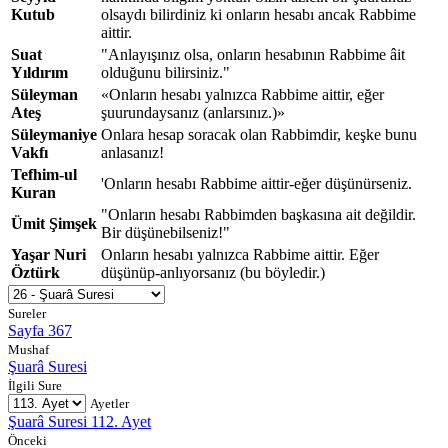
Kutub
olsaydı bilirdiniz ki onların hesabı ancak Rabbime
aittir.
Suat
"Anlayışınız olsa, onların hesabının Rabbime âit
Yıldırım
olduğunu bilirsiniz."
Süleyman
«Onların hesabı yalnızca Rabbime aittir, eğer
Ateş
şuurundaysanız (anlarsınız.)»
Süleymaniye
Onlara hesap soracak olan Rabbimdir, keşke bunu
Vakfı
anlasanız!
Tefhim-ul
'Onların hesabı Rabbime aittir-eğer düşünürseniz.
Kuran
"Onların hesabı Rabbimden başkasına ait değildir.
Ümit Şimşek
Bir düşünebilseniz!"
Yaşar Nuri
Onların hesabı yalnızca Rabbime aittir. Eğer
Öztürk
düşünüp-anlıyorsanız (bu böyledir.)
Sureler
Sayfa 367
Mushaf
Şuarâ Suresi
İlgili Sure
Ayetler
Şuarâ Suresi 112. Ayet
Önceki