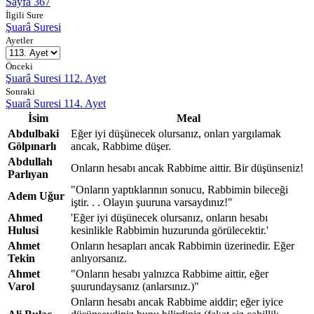
Sayfa 367
İlgili Sure
Şuarâ Suresi
Ayetler
Önceki
Şuarâ Suresi 112. Ayet
Sonraki
Şuarâ Suresi 114. Ayet
İsim
Meal
Abdulbaki
Eğer iyi düşünecek olursanız, onları yargılamak
Gölpınarlı
ancak, Rabbime düşer.
Abdullah
Onların hesabı ancak Rabbime aittir. Bir düşünseniz!
Parlıyan
"Onların yaptıklarının sonucu, Rabbimin bileceği
Adem Uğur
iştir. . . Olayın şuuruna varsaydınız!"
Ahmed
'Eğer iyi düşünecek olursanız, onların hesabı
Hulusi
kesinlikle Rabbimin huzurunda görülecektir.'
Ahmet
Onların hesapları ancak Rabbimin üzerinedir. Eğer
Tekin
anlıyorsanız.
Ahmet
"Onların hesabı yalnızca Rabbime aittir, eğer
Varol
şuurundaysanız (anlarsınız.)"
Onların hesabı ancak Rabbime aiddir; eğer iyice