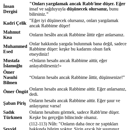
"Onları yargılamak ancak Rabb'ime düşer. Eğer
İnsan
insaf ve sağduyuyla
düşünecek olursanız,
bunu
Dergisi
bilirsiniz.
"
"Eğer iyi düşünecek olursanız, onları yargılamak
Kadri Çelik
ancak Rabbime düşer!
Mahmut
Onların hesâbı ancak Rabbime âittir eğer anlarsanız.
Kısa
Onlar hakkında yargıda bulunmak bana değil, sadece
Muhammed
Rabbime düşer: keşke bu kadarını olsun fark
Esed
etseydiniz!
Mustafa
«Onların hesabı ancak Rabbime aittir, eğer
İslamoğlu
anlayabilirseniz!»
Ömer
Nasuhi
“Onların hesabı ancak Rabbime âittir, düşünsenize!”
Bilmen
Onların hesabı ancak Rabbime aittir. Eğer anlarsanız,
Ömer Öngüt
dedi.
Onların hesabı ancak Rabbime aittir. Eğer şuur ve
Şaban Piriş
anlayışınız varsa!
Sadık
Onların hesabını görmek, sadece Rabb'ime düşer.
Türkmen
Keşke bu gerçeğin bilincinde olsanız.
(112-113) Nûh: "Onların daha önce ne yaptıkları
Seyyid
hakkında bilgim yoktur. Sizin azıcık bir şuurunuz