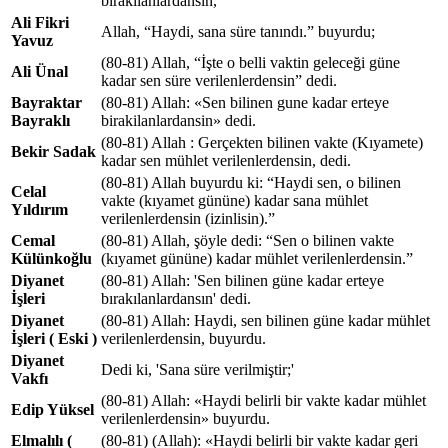
bırakılanlardansın,
Ali Fikri
Allah, “Haydi, sana süre tanındı.” buyurdu;
Yavuz
(80-81) Allah, “İşte o belli vaktin geleceği güne
Ali Ünal
kadar sen süre verilenlerdensin” dedi.
Bayraktar
(80-81) Allah: «Sen bilinen gune kadar erteye
Bayraklı
birakilanlardansin» dedi.
(80-81) Allah : Gerçekten bilinen vakte (Kıyamete)
Bekir Sadak
kadar sen mühlet verilenlerdensin, dedi.
(80-81) Allah buyurdu ki: “Haydi sen, o bilinen
Celal
vakte (kıyamet gününe) kadar sana mühlet
Yıldırım
verilenlerdensin (izinlisin).”
Cemal
(80-81) Allah, şöyle dedi: “Sen o bilinen vakte
Külünkoğlu
(kıyamet gününe) kadar mühlet verilenlerdensin.”
Diyanet
(80-81) Allah: 'Sen bilinen güne kadar erteye
İşleri
bırakılanlardansın' dedi.
Diyanet
(80-81) Allah: Haydi, sen bilinen güne kadar mühlet
İşleri ( Eski )
verilenlerdensin, buyurdu.
Diyanet
Dedi ki, 'Sana süre verilmiştir;'
Vakfı
(80-81) Allah: «Haydi belirli bir vakte kadar mühlet
Edip Yüksel
verilenlerdensin» buyurdu.
Elmalılı (
(80-81) (Allah): «Haydi belirli bir vakte kadar geri