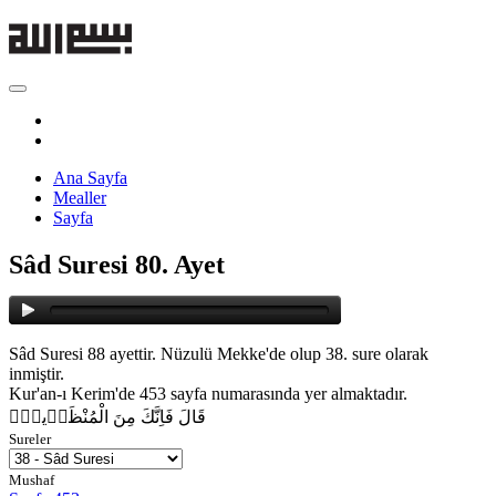
Ana Sayfa
Mealler
Sayfa
Sâd Suresi 80. Ayet
Sâd Suresi 88 ayettir. Nüzulü Mekke'de olup 38. sure olarak
inmiştir.
Kur'an-ı Kerim'de 453 sayfa numarasında yer almaktadır.
قَالَ فَاِنَّكَ مِنَ الْمُنْظَر۪ينَۙ
Sureler
Mushaf