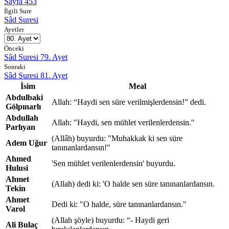
Sayfa 453
İlgili Sure
Sâd Suresi
Ayetler
Önceki
Sâd Suresi 79. Ayet
Sonraki
Sâd Suresi 81. Ayet
İsim
Meal
Abdulbaki
Allah: “Haydi sen süre verilmişlerdensin!” dedi.
Gölpınarlı
Abdullah
Allah: "Haydi, sen mühlet verilenlerdensin.''
Parlıyan
(Allâh) buyurdu: "Muhakkak ki sen süre
Adem Uğur
tanınanlardansın!"
Ahmed
'Sen mühlet verilenlerdensin' buyurdu.
Hulusi
Ahmet
(Allah) dedi ki: 'O halde sen süre tanınanlardansın.
Tekin
Ahmet
Dedi ki: "O halde, süre tanınanlardansın."
Varol
(Allah şöyle) buyurdu: “- Haydi geri
Ali Bulaç