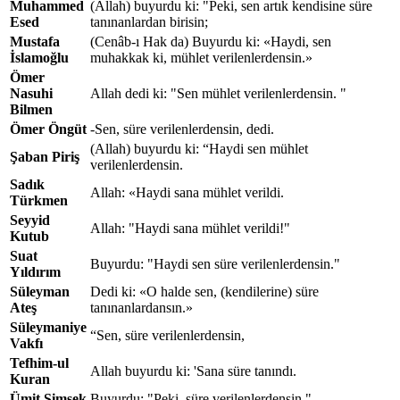
Muhammed
(Allah) buyurdu ki: "Peki, sen artık kendisine süre
Esed
tanınanlardan birisin;
Mustafa
(Cenâb-ı Hak da) Buyurdu ki: «Haydi, sen
İslamoğlu
muhakkak ki, mühlet verilenlerdensin.»
Ömer
Nasuhi
Allah dedi ki: "Sen mühlet verilenlerdensin. "
Bilmen
Ömer Öngüt
-Sen, süre verilenlerdensin, dedi.
(Allah) buyurdu ki: “Haydi sen mühlet
Şaban Piriş
verilenlerdensin.
Sadık
Allah: «Haydi sana mühlet verildi.
Türkmen
Seyyid
Allah: "Haydi sana mühlet verildi!"
Kutub
Suat
Buyurdu: "Haydi sen süre verilenlerdensin."
Yıldırım
Süleyman
Dedi ki: «O halde sen, (kendilerine) süre
Ateş
tanınanlardansın.»
Süleymaniye
“Sen, süre verilenlerdensin,
Vakfı
Tefhim-ul
Allah buyurdu ki: 'Sana süre tanındı.
Kuran
Ümit Şimşek
Buyurdu: "Peki, süre verilenlerdensin."