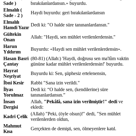
Sade )
bırakılanlardansın.» buyurdu.
Elmalılı (
Haydi buyurdu: geri bırakılanlardansın
Sade - 2 )
Elmalılı
Dedi ki: "O halde süre tanınanlardansın."
Hamdi Yazır
Gültekin
Allah: "Haydi, sen mühlet verilenlerdensin.''
Onan
Harun
Buyurdu: «Haydi sen mühlet verilenlerdensin».
Yıldırım
Hasan Basri
(80-81) (Allah:) 'Haydi, doğrusu sen ma'lûm vaktin
Çantay
gününe kadar mühlet verilenlerdensin!' buyurdu.
Hayrat
Buyurdu ki: Sen, şüphesiz ertelenensin,
Neşriyat
İbni Kesir
Rabbi "Sana izin verildi."
İlyas
Dedi ki: “O halde sen, (kendilerine) süre
Yorulmaz
tanınanlardansın.”
İnsan
Allah,
"Pekâlâ,
sana izin verilmiştir!" dedi
ve
Dergisi
ekledi:
(Allah) "Peki, (öyle olsun)!" dedi, "Sen mühlet
Kadri Çelik
verilenlerden oldun,
Mahmut
Gerçekten de demişti, sen, ölmeyenlere katıl.
Kısa