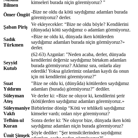
kimseleri burada niçin göremiyoruz? "
Bilmen
-Bize ne oldu da kötü saydığımız adamları burada
Ömer Öngüt
göremiyoruz? derler.
Ve ekleyecekler: “Bize ne oldu böyle? Kendilerini
Şaban Piriş
(dünyada) kötü saydığımız o adamları görmüyoruz.
«Bize ne oldu ki, dünyada iken kötülerden
Sadık
saydığımız adamları burada niçin görmüyoruz?»
Türkmen
derler.
(62-63) Azgınlar: "Neden acaba, derler, dünyada
kendilerini değersiz saydığımız birtakım adamları
Seyyid
burada görmüyoruz? Aklımız sıra, onlarla alay
Kutub
ederdik! Yoksa gözlerimiz onlardan kaydı da onun
için mi kendilerini göremiyoruz?"
Suat
"Bize ne oldu ki, (dünyâda) kötülerden saydığımız
Yıldırım
adamları (burada) görmüyoruz?" dediler.
Süleyman
Ve derler ki: «Bize ne oluyor ki, kendilerini şerir
Ateş
(kötü)lerden saydığımız adamları göremiyoruz.»
Süleymaniye
Birbirlerine dönüp “Kötü ve tehlikeli saydığımız
Vakfı
kimseler vardı; onları niye göremiyoruz?
Tefhim-ul
Sonra derler ki: 'Ne oluyor bize, dünyada iken kötü
Kuran
saydığımız adamları niçin burada göremiyoruz?
Şöyle dediler: "Şer temsilcilerinden saydığımız
Ümit Şimşek