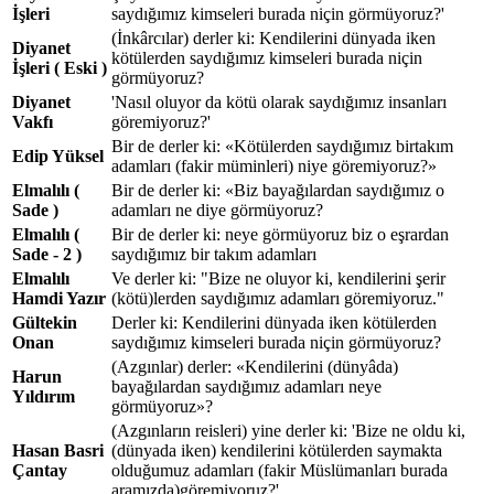
İşleri
saydığımız kimseleri burada niçin görmüyoruz?'
(İnkârcılar) derler ki: Kendilerini dünyada iken
Diyanet
kötülerden saydığımız kimseleri burada niçin
İşleri ( Eski )
görmüyoruz?
Diyanet
'Nasıl oluyor da kötü olarak saydığımız insanları
Vakfı
göremiyoruz?'
Bir de derler ki: «Kötülerden saydığımız birtakım
Edip Yüksel
adamları (fakir müminleri) niye göremiyoruz?»
Elmalılı (
Bir de derler ki: «Biz bayağılardan saydığımız o
Sade )
adamları ne diye görmüyoruz?
Elmalılı (
Bir de derler ki: neye görmüyoruz biz o eşrardan
Sade - 2 )
saydığımız bir takım adamları
Elmalılı
Ve derler ki: "Bize ne oluyor ki, kendilerini şerir
Hamdi Yazır
(kötü)lerden saydığımız adamları göremiyoruz."
Gültekin
Derler ki: Kendilerini dünyada iken kötülerden
Onan
saydığımız kimseleri burada niçin görmüyoruz?
(Azgınlar) derler: «Kendilerini (dünyâda)
Harun
bayağılardan saydığımız adamları neye
Yıldırım
görmüyoruz»?
(Azgınların reisleri) yine derler ki: 'Bize ne oldu ki,
Hasan Basri
(dünyada iken) kendilerini kötülerden saymakta
Çantay
olduğumuz adamları (fakir Müslümanları burada
aramızda)göremiyoruz?'