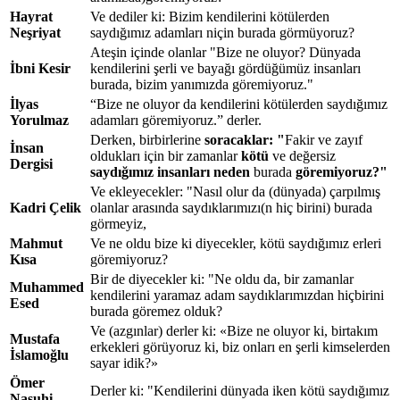
Hayrat
Ve dediler ki: Bizim kendilerini kötülerden
Neşriyat
saydığımız adamları niçin burada görmüyoruz?
Ateşin içinde olanlar "Bize ne oluyor? Dünyada
İbni Kesir
kendilerini şerli ve bayağı gördüğümüz insanları
burada, bizim yanımızda göremiyoruz."
İlyas
“Bize ne oluyor da kendilerini kötülerden saydığımız
Yorulmaz
adamları göremiyoruz.” derler.
Derken, birbirlerine
soracaklar: "
Fakir ve zayıf
İnsan
oldukları için bir zamanlar
kötü
ve değersiz
Dergisi
saydığımız insanları neden
burada
göremiyoruz?"
Ve ekleyecekler: "Nasıl olur da (dünyada) çarpılmış
Kadri Çelik
olanlar arasında saydıklarımızı(n hiç birini) burada
görmeyiz,
Mahmut
Ve ne oldu bize ki diyecekler, kötü saydığımız erleri
Kısa
göremiyoruz?
Bir de diyecekler ki: "Ne oldu da, bir zamanlar
Muhammed
kendilerini yaramaz adam saydıklarımızdan hiçbirini
Esed
burada göremez olduk?
Ve (azgınlar) derler ki: «Bize ne oluyor ki, birtakım
Mustafa
erkekleri görüyoruz ki, biz onları en şerli kimselerden
İslamoğlu
sayar idik?»
Ömer
Derler ki: "Kendilerini dünyada iken kötü saydığımız
Nasuhi