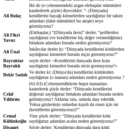
Bir de (o cehennemdeki azgın elebaşılar müminleri
kasdederek şöyle) diyecekler: “- (Dünyada)
Ali Bulaç
kendilerini bayağı kimselerden saydığımız bir takım
adamları (fakir müminleri bu ateşte) neye
görmüyoruz?
(Elebaşılar,) “(Dünyada iken)” derler, “şerlilerden
Ali Fikri
saydığımız (ve kendilerine hiç değer vermediğimiz)
Yavuz
birtakım adamları burada neden görmüyoruz?
İnkârcılar derler ki: “Dünyada kendilerini kötülerden
Ali Ünal
saydığımız kimseleri burada niçin göremiyoruz?”
Bayraktar
soyle derler: «Kendilerini dunyada iken kotu
Bayraklı
saydigimiz kimseleri burada nicin gormuyoruz?»
Ve derler ki: (Dünya'da) kendilerini kötülerden
Bekir Sadak
saydığımız (o inanan) adamları neden göremiyoruz ?
(62-63) (Cehennemliklerin hepsi inananları
kastederek şöyle derler: “Dünyada kendilerini
Celal
değersiz saydığımız birtakım adamları burada neden
Yıldırım
görmüyoruz? Aklımız sıra, onlarla alay ederdik.
Yoksa gözlerimiz onlardan kaydı da onun için mi
(kendilerini göremiyoruz)?”
Cemal
Yine şöyle derler: “Dünyada kendilerini kötü
Külünkoğlu
saydığımız adamları acaba neden göremiyoruz?”
Diyanet
Şöyle derler: 'Kendilerini dünyada iken kötü