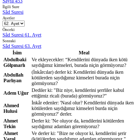
Sayfa 453
İlgili Sure
Sâd Suresi
Ayetler
Önceki
Sâd Suresi 61. Ayet
Sonraki
Sâd Suresi 63. Ayet
İsim
Meal
Abdulbaki
Ve ekleyecekler: “Kendilerini dünyada iken kötü
Gölpınarlı
saydığımız kimseleri, burada niçin görmüyoruz?
(İnkârcılar) derler ki: Kendilerini dünyada iken
Abdullah
kötülerden saydığımız kimseleri burada niçin
Parlıyan
görmüyoruz?
Dediler ki: "Biz niye, kendilerini şerrliler kabul
Adem Uğur
ettiğimiz ricali (burada) görmüyoruz?"
İnkâr edenler: 'Nasıl olur? Kendilerini dünyada iken
Ahmed
kötülerden saydığımız kimseleri burda niçin
Hulusi
görmüyoruz?' derler.
Ahmet
Derler ki: 'Ne oluyor da, kendilerini kötülerden
Tekin
saydığımız adamları göremiyoruz?
Ahmet
Ve derler ki: "Bize ne oluyor ki, kendilerini şerir
Varol
(kötü)lerden saydığımız adamları göremiyoruz."