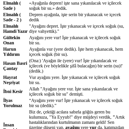
Elmalılı (
«Ayağınla depren! işte sana yıkanılacak ve içilecek
Sade )
soğuk bir su.» dedik.
Elmalılı (
Depren ayağınla, işte serin bir yıkanacak ve içecek
Sade - 2 )
dedik
Elmalılı
"Ayağını depret. İşte yıkanacak ve içecek soğuk (su,
Hamdi Yazır
diye vahyettik)."
Gültekin
Ayağını yere vur! İşte yıkanacak ve içilecek soğuk
Onan
bir su.
Harun
Ayağınla vur (yere dedik). İşte hem yıkanacak, hem
Yıldırım
içecek soğuk (bir su).
(Ona:) 'Ayağın ile (yere) vur! İşte yıkanılacak ve
Hasan Basri
içilecek (ve böylelikle şifâ bulacağın) bir serin (su)!'
Çantay
(dedik.)
Hayrat
Vur ayağını yere. İşte yıkanacak ve içilecek soğuk
Neşriyat
bir su.
Allah "Ayağını yere vur. İşte sana yıkanılacak ve
İbni Kesir
içilecek soğuk bir su" demişti.
İlyas
“Ayağını yere vur! İşte yıkanacak ve içilecek soğuk
Yorulmaz
bir su (dedik).”
Biz de, çektiği acılara sabırla göğüs geren bu
kulumuza, "Ya Eyyub!" diye müjdeyi verdik,
"
Artık
hastalıklarından kurtulmanın zamanı geldi! Sen
İnsan
üzerine düşeni yap,
ayağını
yere
vur
da, katımızdan