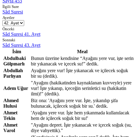
Sayfa 453
İlgili Sure
Sâd Suresi
Ayetler
Önceki
Sâd Suresi 41. Ayet
Sonraki
Sâd Suresi 43. Ayet
İsim
Meal
Abdulbaki
Bunun üzerine kendisine “Ayağını yere vur, işte serin
Gölpınarlı
bir yıkanacak ve içecek su!” dedik.
Abdullah
Ayağını yere vur! İşte yıkanacak ve içilecek soğuk
Parlıyan
bir su (dedik).
"Ayağını (hakikatinden kaynaklanan kuvveyle) yere
Adem Uğur
vur! İşte yıkanıp, içeceğin serinletici su (hakikatin
ilmi)!" (dedik).
Ahmed
Biz ona: 'Ayağını yere vur. İşte, yıkanılıp şifa
Hulusi
bulunacak, içilecek soğuk bir su.' dedik.
Ahmet
'Ayağını yere vur. İşte hem yıkanmada kullanılacak
Tekin
hem de içilecek soğuk bir su!'
Ahmet
"Ayağını depret. İşte yıkanacak ve içecek soğuk (su,
Varol
diye vahyettik)."