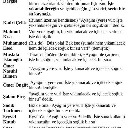
Dergisi
bir mucize olarak yerden bir pınar fışkırsın.
İşte
yıkanabileceğin ve içebileceğin
şifa verici,
serin bir
su kaynağı.
(Bunun üzerine kendisine:) "Ayağını (yere) vur: İşte
Kadri Çelik
yıkanabileceğin ve içebileceğin bir soğuk su!" dedik.
Mahmut
Vur yere ayağını, bu yıkanılacak ve içilecek serin su
Kısa
işte demiştik.
Muhammed
(Biz de) "Düş yola! Bak işte (şurada hem yıkanılacak
Esed
hem de içilecek soğuk bir su var!" (demiştik).
Mustafa
Târaf-ı ilâhi'den de denildi ki, «Ayağın ile çarpıver,
İslamoğlu
işte bu, soğuk, yıkanılacak ve içilecek bir su.»
Ömer
"Ayağını yere vur! İşte yıkanacak ve içilecek soğuk
Nasuhi
bir su!"
Bilmen
-Ayağınla yere vur. İşte yıkanacak ve içilecek soğuk
Ömer Öngüt
bir su! demiştik.
“ayağını yere vur! İşte yıkanılacak ve içilecek soğuk
Şaban Piriş
bir su” dedik.
Sadık
Biz de ona «Ayağını yere vur! İşte yıkanacak ve
Türkmen
içilecek soğuk bir su» dedik.
Seyyid
Eyyûb’a: "Ayağını yere vur! dedik, İşte sana kullanıp
Kutub
yıkanacağın ve içeceğin soğuk bir su!"