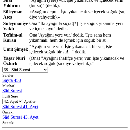
Suat
"Ayağını (yere) vur, işte yıkanacak ve içilecek serin
Yıldırım
(bir su)" (dedik).
Süleyman
«Ayağını depret. İşte yıkanacak ve içecek soğuk (su,
Ateş
diye vahyettik).»
Süleymaniye
Ona "İki ayağınla sıçra![*] İşte soğuk yıkanma yeri
Vakfı
ve içme suyu" dedik.
Tefhim-ul
Ona 'Ayağını yere vur,' dedik. 'İşte sana hem
Kuran
yıkanmak, hem de içmek için soğuk bir su.'
"Ayağını yere vur! İşte yıkanacak bir yer, işte
Ümit Şimşek
içilecek soğuk bir su!..." dedik.
Yaşar Nuri
(Ona) "Ayağını (hafifçe yere) vur. İşte yıkanacak ve
Öztürk
içilecek soğuk (su diye vahyettik)."
Sureler
Sayfa 453
Mushaf
Sâd Suresi
İlgili Sure
Ayetler
Sâd Suresi 41. Ayet
Önceki
Sâd Suresi 43. Ayet
Sonraki