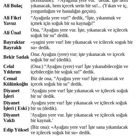
(Kendisine): “- Ayağınla yere vur.” dedik. İşte hem
Ali Bulaç
yıkanacak, hem içecek serin bir su!... (Yıkan ve iç,
yorgunluğun ve hastalığın geçsin).
Ali Fikri
“Ayağınla yere vur!” dedik, “İşte, yıkanmak ve
Yavuz
içmek için soğuk bir su kaynağı!”
Ona, “Ayağını yere vur. İşte, yıkanacak ve içilecek
Ali Ünal
soğuk bir su” dedik.
Bayraktar
«yagini yere vur! Iste yikanacak ve icilecek soguk bir
Bayraklı
su» dedik.
Ona: Ayağını (yere) vur; işte yıkanacak ve içecek
Bekir Sadak
soğuk bir su! (dedik).
Celal
(Ona:) “Ayağını (yere) vur! İşte yıkanabileceğin ve
Yıldırım
içebileceğin bir soğuk su!” dedik.
Cemal
Biz de ona, “Ayağını yere vur! İşte yıkanacak ve
Külünkoğlu
içecek soğuk bir su” dedik.
Diyanet
'Ayağını yere vur! İşte yıkanacak ve içilecek soğuk
İşleri
bir su' dedik.
Diyanet
Ayağını yere vur! İşte yıkanacak ve içilecek soğuk
İşleri ( Eski )
bir su (dedik).
Diyanet
'Ayağını yere vur. İşte yıkanacak ve içilecek soğuk
Vakfı
bir kaynak.'
(Biz ona): «Ayağını yere vur! İşte sana yıkanılacak
Edip Yüksel
ve içilecek soğuk bir su» dedik.