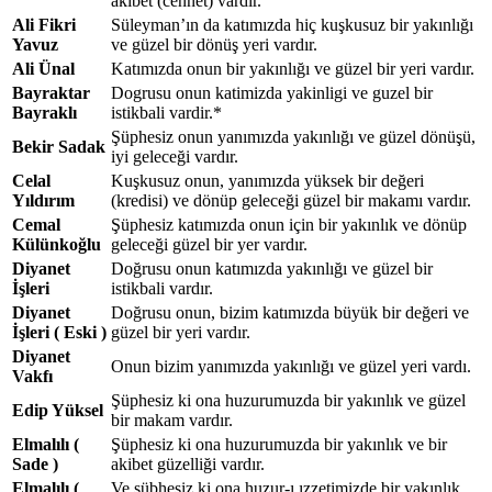
akıbet (cennet) vardır.
Ali Fikri
Süleyman’ın da katımızda hiç kuşkusuz bir yakınlığı
Yavuz
ve güzel bir dönüş yeri vardır.
Ali Ünal
Katımızda onun bir yakınlığı ve güzel bir yeri vardır.
Bayraktar
Dogrusu onun katimizda yakinligi ve guzel bir
Bayraklı
istikbali vardir.*
Şüphesiz onun yanımızda yakınlığı ve güzel dönüşü,
Bekir Sadak
iyi geleceği vardır.
Celal
Kuşkusuz onun, yanımızda yüksek bir değeri
Yıldırım
(kredisi) ve dönüp geleceği güzel bir makamı vardır.
Cemal
Şüphesiz katımızda onun için bir yakınlık ve dönüp
Külünkoğlu
geleceği güzel bir yer vardır.
Diyanet
Doğrusu onun katımızda yakınlığı ve güzel bir
İşleri
istikbali vardır.
Diyanet
Doğrusu onun, bizim katımızda büyük bir değeri ve
İşleri ( Eski )
güzel bir yeri vardır.
Diyanet
Onun bizim yanımızda yakınlığı ve güzel yeri vardı.
Vakfı
Şüphesiz ki ona huzurumuzda bir yakınlık ve güzel
Edip Yüksel
bir makam vardır.
Elmalılı (
Şüphesiz ki ona huzurumuzda bir yakınlık ve bir
Sade )
akibet güzelliği vardır.
Elmalılı (
Ve şübhesiz ki ona huzur-ı ızzetimizde bir yakınlık