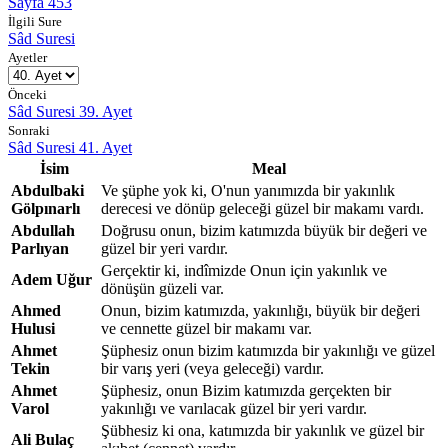
Sayfa 453
İlgili Sure
Sâd Suresi
Ayetler
Önceki
Sâd Suresi 39. Ayet
Sonraki
Sâd Suresi 41. Ayet
İsim
Meal
Abdulbaki
Ve şüphe yok ki, O'nun yanımızda bir yakınlık
Gölpınarlı
derecesi ve dönüp geleceği güzel bir makamı vardı.
Abdullah
Doğrusu onun, bizim katımızda büyük bir değeri ve
Parlıyan
güzel bir yeri vardır.
Gerçektir ki, indîmizde Onun için yakınlık ve
Adem Uğur
dönüşün güzeli var.
Ahmed
Onun, bizim katımızda, yakınlığı, büyük bir değeri
Hulusi
ve cennette güzel bir makamı var.
Ahmet
Şüphesiz onun bizim katımızda bir yakınlığı ve güzel
Tekin
bir varış yeri (veya geleceği) vardır.
Ahmet
Şüphesiz, onun Bizim katımızda gerçekten bir
Varol
yakınlığı ve varılacak güzel bir yeri vardır.
Şübhesiz ki ona, katımızda bir yakınlık ve güzel bir
Ali Bulaç