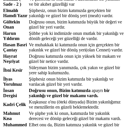
Sade - 2 )
ve bir akıbet güzelliği var
Elmalılı
Şüphesiz, onun bizim katımızda gerçekten bir
Hamdi Yazır
yakınlığı ve güzel bir dönüş yeri (meab) vardır.
Gültekin
Doğrusu onun, bizim katımızda büyük bir değeri ve
Onan
güzel bir yeri vardır.
Harun
Şübhe yok ki indimizde onun mutlak bir yakınlığı ve
Yıldırım
dönüb geleceği yer güzelliği de vardır.
Hasan Basri
Ve muhakkak ki katımızda onun için gerçekten bir
Çantay
yakınlık ve güzel bir dönüş yeri(olan Cennet) vardır.
Hayrat
Doğrusu katımızda onun için yüksek bir makam ve
Neşriyat
güzel bir netice vardır.
Süleyman bizim yanımızda, çok yakın ve güzel bir
İbni Kesir
yere sahip kulumuzdu.
İlyas
Şüphesiz onun bizim katımızda bir yakınlığı ve
Yorulmaz
varılacak güzel bir yeri vardır.
İnsan
Doğrusu onun, Bizim katımızda
apayrı
bir
Dergisi
yakınlığı ve güzel bir makamı vardı.
Kuşkusuz o'nu (öteki dünyada) Bizim yakınlığımız
Kadri Çelik
ve menzillerin en güzeli beklemektedir.
Mahmut
Ve şüphe yok ki onun, katımızda bir yakınlık
Kısa
derecesi ve dönüp geleceği güzel bir makamı vardı.
Muhammed
Elbet onu da, Bizim katımıza yakınlık ve güzel bir