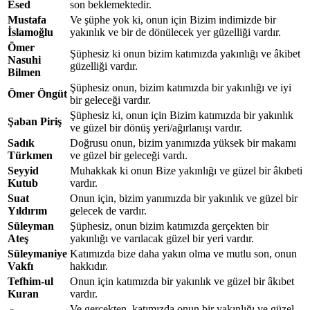
Esed
son beklemektedir.
Mustafa
Ve şüphe yok ki, onun için Bizim indimizde bir
İslamoğlu
yakınlık ve bir de dönülecek yer güzelliği vardır.
Ömer
Şüphesiz ki onun bizim katımızda yakınlığı ve âkibet
Nasuhi
güzelliği vardır.
Bilmen
Şüphesiz onun, bizim katımızda bir yakınlığı ve iyi
Ömer Öngüt
bir geleceği vardır.
Şüphesiz ki, onun için Bizim katımızda bir yakınlık
Şaban Piriş
ve güzel bir dönüş yeri/ağırlanışı vardır.
Sadık
Doğrusu onun, bizim yanımızda yüksek bir makamı
Türkmen
ve güzel bir geleceği vardı.
Seyyid
Muhakkak ki onun Bize yakınlığı ve güzel bir âkıbeti
Kutub
vardır.
Suat
Onun için, bizim yanımızda bir yakınlık ve güzel bir
Yıldırım
gelecek de vardır.
Süleyman
Şüphesiz, onun bizim katımızda gerçekten bir
Ateş
yakınlığı ve varılacak güzel bir yeri vardır.
Süleymaniye
Katımızda bize daha yakın olma ve mutlu son, onun
Vakfı
hakkıdır.
Tefhim-ul
Onun için katımızda bir yakınlık ve güzel bir âkıbet
Kuran
vardır.
Ve gerçekten, katımızda onun bir yakınlığı ve güzel