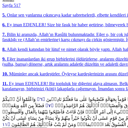
Sonraki
Sayfa 517
5.
Onlar sen yanlarına çıkıncaya kadar sabretselerdi, elbette kendileri
6.
Ey iman EDENLER! Size bir fasık bir haber getirirse, bilmeyerek bir
7.
Bilin ki aranızda, Allah’ın Rasûlü bulunmaktadır. Eğer o, bir çok işl
fasıklığı ve (Allah’ın emirlerine) karşı çıkmayı da çirkin göstermiştir. 
8.
Allah kendi katından bir lütuf ve nimet olarak böyle yaptı. Allah ha
9.
Eğer inananlardan iki grup birbirlerini öldürürlerse, aralarını düzel
(sulha, barışa) dönerse, artık aralarını adaletle düzeltin ve adaletli da
10.
Müminler ancak kardeştirler. Öyleyse kardeşlerinizin arasını düzelt
11.
Ey iman EDENLER! Bir topluluk bir diğerini alaya almasın. Belki onl
karalamayın, birbirinizi (kötü) lakaplarla çağırmayın. İmandan sonra fa
وَاعْلَمُٓوا اَنَّ ف۪يكُمْ
﴿٦﴾
بُوا قَوْماً بِجَهَالَةٍ فَتُصْبِحُوا عَلٰى مَا فَعَلْتُمْ نَادِم۪ينَ
فَضْلاً مِنَ اللّٰهِ وَنِعْمَةًۜ
﴿٧﴾
ْفُسُوقَ وَالْعِصْيَانَۜ اُو۬لٰٓئِكَ هُمُ الرَّاشِدُونَۙ
تَف۪ٓيءَ اِلٰٓى اَمْرِ اللّٰهِۚ فَاِنْ فَٓاءَتْ فَاَصْلِحُوا بَيْنَهُمَا بِالْعَدْلِ وَاَقْسِطُواۜ
َوْمٌ مِنْ قَوْمٍ عَسٰٓى اَنْ يَكُونُوا خَيْراً مِنْهُمْ وَلَا نِسَٓاءٌ مِنْ نِسَٓاءٍ عَسٰٓى اَنْ يَكُنَّ
لِاسْمُ الْفُسُوقُ بَعْدَ الْا۪يمَانِۚ وَمَنْ لَمْ يَتُبْ فَاُو۬لٰٓئِكَ هُمُ الظَّالِمُونَ