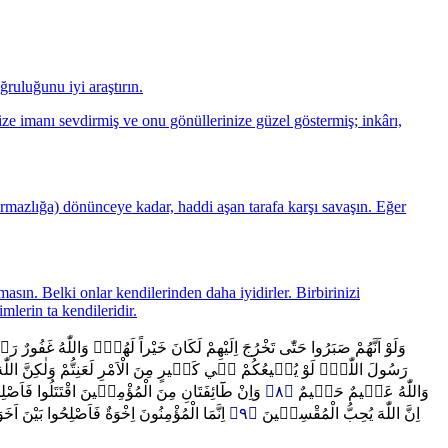
ruluğunu iyi araştırın.
size imanı sevdirmiş ve onu gönüllerinize güzel göstermiş; inkârı,
ldırmazlığa) dönünceye kadar, haddi aşan tarafa karşı savaşın. Eğer
sın. Belki onlar kendilerinden daha iyidirler. Birbirinizi
mlerin ta kendileridir.
وَلَوْ اَنَّهُمْ صَبَرُوا حَتّٰى تَخْرُجَ اِلَيْهِمْ لَكَانَ خَيْراً لَهُمْۜ وَاللّٰهُ غَفُورٌ 
رَسُولَ اللّٰهِۜ لَوْ يُط۪يعُكُمْ ف۪ي كَث۪يرٍ مِنَ الْاَمْرِ لَعَنِتُّمْ وَلٰكِنَّ اللّٰه
وَاِنْ طَٓائِفَتَانِ مِنَ الْمُؤْمِن۪ينَ اقْتَتَلُوا فَاَصْ
﴿٨﴾
وَاللّٰهُ عَل۪يمٌ حَك۪يمٌ
اِنَّمَا الْمُؤْمِنُونَ اِخْوَةٌ فَاَصْلِحُوا بَيْنَ اَخ
﴿٩﴾
اِنَّ اللّٰهَ يُحِبُّ الْمُقْسِط۪ينَ