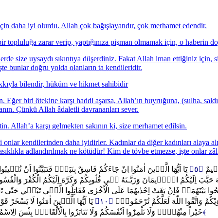
 için daha iyi olurdu. Allah çok bağışlayandır, çok merhamet edendir.
 topluluğa zarar verip, yaptığınıza pişman olmamak için, o haberin doğ
erde size uysaydı sıkıntıya düşerdiniz. Fakat Allah iman ettiğiniz için, 
İşte bunlar doğru yolda olanların ta kendileridir.
kkıyla bilendir, hüküm ve hikmet sahibidir
tin. Eğer biri ötekine karşı haddi aşarsa, Allah’ın buyruğuna, (sulha, sa
vranın. Çünkü Allah âdaletli davrananları sever.
in. Allah’a karşı gelmekten sakının ki, size merhamet edilsin.
ar kendilerinden daha iyidirler. Kadınlar da diğer kadınları alaya alma
sıklıkla adlandırılmak ne kötüdür! Kim de tövbe etmezse, işte onlar zâli
يَٓا اَيُّهَا الَّذ۪ينَ اٰمَنُٓوا اِنْ جَٓاءَكُمْ فَاسِقٌ بِنَبَأٍ۬ فَتَبَيَّنُٓوا اَنْ تُص۪ي
﴿٥﴾
رَح۪يمٌ
َ حَبَّبَ اِلَيْكُمُ الْا۪يمَانَ وَزَيَّـنَهُ ف۪ي قُلُوبِكُمْ وَكَرَّهَ اِلَيْكُمُ الْكُفْرَ وَال
لِحُوا بَيْنَهُمَاۚ فَاِنْ بَغَتْ اِحْدٰيهُمَا عَلَى الْاُخْرٰى فَقَاتِلُوا الَّت۪ي تَبْغ۪ي حَتّٰى 
يَٓا اَيُّهَا الَّذ۪ينَ اٰمَنُوا لَا يَسْخَرْ ق
﴿١٠﴾
َوَيْكُمْ وَاتَّقُوا اللّٰهَ لَعَلَّكُمْ تُرْحَمُونَ۟
خَيْراً مِنْهُنَّۚ وَلَا تَلْمِزُٓوا اَنْفُسَكُمْ وَلَا تَنَابَزُوا بِالْاَلْقَابِۜ بِئْسَ ا
﴿١١﴾