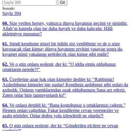
Git
Sonraki
Sayfa 394
60.
Size verilen herşey, yalnızca dünya hayatının geçimi ve süsüdür.
Allah’ın katında olan ise daha hayırlı ve daha kalıcıdır. Hâlâ
akletmiyor musunuz?
61.
Şimdi kendisine güzel bir ödülü söz verdiğimiz ve de o söze
kavuşacak olan kimse; dünya hayatının zevkini yaşayan sonra da,
kıyamet günü yakalanıp getirilecek olan kimse gibi midir?
62.
Ve o gün onlara seslenir, der ki: “O iddia etmiş olduğunuz
ortaklarım nerede?!”
63.
Üzerlerine azap hak olan kimseler dediler ki: “Rabbimiz!
Azdırdığımız kimseler işte şunlar! Kendimiz azdığımız gibi onları da
azdırdık. Onların yaptıklarından uzak olduğumuzu Sana arz ederiz.
Zaten onlar bize tapmıyorlardı ki!”
64.
Ve onlara denildi ki: “Bana koştuğunuz o ortaklarınızı çağırın.”
Hemen onları çağırdılar. Fakat kendilerine cevap veremezler ve
azabı görürler. Onlar doğru yolu izleselerdi ne olurdu?!
65.
O gün onlara seslenir, der ki: “Gönderilen elçilere ne cevap
verdiniz?”