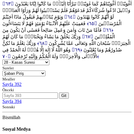
﴿٦٣﴾
اَغْوَيْنَاۚ اَغْوَيْنَاهُمْ كَمَا غَوَيْنَاۚ تَبَرَّأْنَٓا اِلَيْكَۘ مَا كَانُٓوا اِيَّانَا يَعْبُدُونَ
وَق۪يلَ ادْعُوا شُرَكَٓاءَكُمْ فَدَعَوْهُمْ فَلَمْ يَسْتَج۪يبُوا لَهُمْ وَرَاَوُا الْعَذَابَۚ
وَيَوْمَ يُنَاد۪يهِمْ فَيَقُولُ مَاذَٓا اَجَبْتُمُ
﴿٦٤﴾
لَوْ اَنَّهُمْ كَانُوا يَهْتَدُونَ
فَعَمِيَتْ عَلَيْهِمُ الْاَنْـبَٓاءُ يَوْمَئِذٍ فَهُمْ لَا يَتَسَٓاءَلُونَ
﴿٦٥﴾
الْمُرْسَل۪ينَ
فَاَمَّا مَنْ تَابَ وَاٰمَنَ وَعَمِلَ صَالِحاً فَعَسٰٓى اَنْ يَكُونَ مِنَ
﴿٦٦﴾
وَرَبُّكَ يَخْلُقُ مَا يَشَٓاءُ وَيَخْتَارُۜ مَا كَانَ لَهُمُ
﴿٦٧﴾
الْمُفْلِح۪ينَ
وَرَبُّكَ يَعْلَمُ مَا تُكِنُّ
﴿٦٨﴾
الْخِيَرَةُۜ سُبْحَانَ اللّٰهِ وَتَعَالٰى عَمَّا يُشْرِكُونَ
وَهُوَ اللّٰهُ لَٓا اِلٰهَ اِلَّا هُوَۜ لَهُ الْحَمْدُ فِي
﴿٦٩﴾
صُدُورُهُمْ وَمَا يُعْلِنُونَ
الْاُو۫لٰى وَالْاٰخِرَةِۘ وَلَهُ الْحُكْمُ وَاِلَيْهِ تُرْجَعُونَ
﴿٧٠﴾
Sureler
Mealler
Sayfa 392
Önceki
Git
Sayfa 394
Sonraki
Bismillah
Sosyal Medya