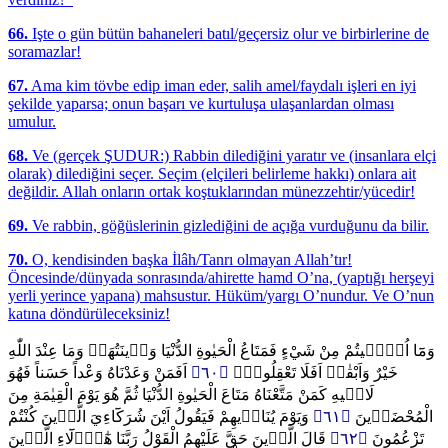
66.
Işte o gün bütün bahaneleri batıl/geçersiz olur ve birbirlerine de
soramazlar!
67.
Ama kim tövbe edip iman eder, salih amel/faydalı işleri en iyi
şekilde yaparsa; onun başarı ve kurtuluşa ulaşanlardan olması
umulur.
68.
Ve (gerçek ŞUDUR:) Rabbin dilediğini yaratır ve (insanlara elçi
olarak) dilediğini seçer. Seçim (elçileri belirleme hakkı) onlara ait
değildir. Allah onların ortak koştuklarından münezzehtir/yücedir!
69.
Ve rabbin, göğüslerinin gizlediğini de açığa vurduğunu da bilir.
70.
O, kendisinden başka İlâh/Tanrı olmayan Allah’tır!
Öncesinde/dünyada sonrasında/ahirette hamd O’na, (yaptığı herşeyi
yerli yerince yapana) mahsustur. Hüküm/yargı O’nundur. Ve O’nun
katına döndürüleceksiniz!
وَمَٓا اُو۫ت۪يتُمْ مِنْ شَيْءٍ فَمَتَاعُ الْحَيٰوةِ الدُّنْيَا وَز۪ينَتُهَاۚ وَمَا عِنْدَ اللّٰهِ
اَفَمَنْ وَعَدْنَاهُ وَعْداً حَسَناً فَهُوَ
﴿٦٠﴾
خَيْرٌ وَاَبْقٰىۜ اَفَلَا تَعْقِلُونَ۟
لَاق۪يهِ كَمَنْ مَتَّعْنَاهُ مَتَاعَ الْحَيٰوةِ الدُّنْيَا ثُمَّ هُوَ يَوْمَ الْقِيٰمَةِ مِنَ
وَيَوْمَ يُنَاد۪يهِمْ فَيَقُولُ اَيْنَ شُرَكَٓاءِيَ الَّذ۪ينَ كُنْتُمْ
﴿٦١﴾
الْمُحْضَر۪ينَ
قَالَ الَّذ۪ينَ حَقَّ عَلَيْهِمُ الْقَوْلُ رَبَّنَا هٰٓؤُ۬لَٓاءِ الَّذ۪ينَ
﴿٦٢﴾
تَزْعُمُونَ