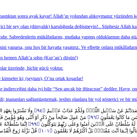
bastıktan sonra ayak kayar! Allah’ın yolundan alıkoymanız yüzünden kö
i bir şey olan (dünyalık) karşılığında değişmeyin!.. Şüphesiz Allah katın
ıdır. Sabredenlerin mükâfatlarını, mutlaka yapmış olduklarının daha güze
sini yaparsa, onu hoş bir hayatta yaşatırız. Ve elbette onlara mükâfatları
 hemen Allah’a sığın (Kur’an’ı düşün!)
lar üzerinde, hiçbir gücü yoktur.
kimseler ki; (şeytanı), O’na ortak koşarlar!
e indireceğini daha iyi bilir “Sen ancak bir iftiracısın” dediler. Hayır, o
 inananları sağlamlaştırmak, teslim olanlara bir yol gösterici ve bir 
وَلَا تَشْتَرُوا بِعَهْدِ ا
﴿٩٤﴾
ُّٓوءَ بِمَا صَدَدْتُمْ عَنْ سَب۪يلِ اللّٰهِۚ وَلَكُمْ عَذَابٌ عَظ۪يمٌ
مَنْ عَمِلَ صَالِحاً مِنْ ذَكَرٍ اَوْ اُنْثٰى وَهُوَ مُؤْمِنٌ فَلَنُ
﴿٩٦﴾
ْسَنِ مَا كَانُوا يَعْمَلُونَ
اِنَّمَا سُلْطَانُهُ
﴿٩٩﴾
سَ لَهُ سُلْطَانٌ عَلَى الَّذ۪ينَ اٰمَنُوا وَعَلٰى رَبِّهِمْ يَتَوَكَّلُونَ
قُلْ نَزَّلَهُ رُوحُ الْقُدُ
﴿١٠١﴾
الُٓوا اِنَّـمَٓا اَنْتَ مُفْتَرٍۜ بَلْ اَكْثَرُهُمْ لَا يَعْلَمُونَ