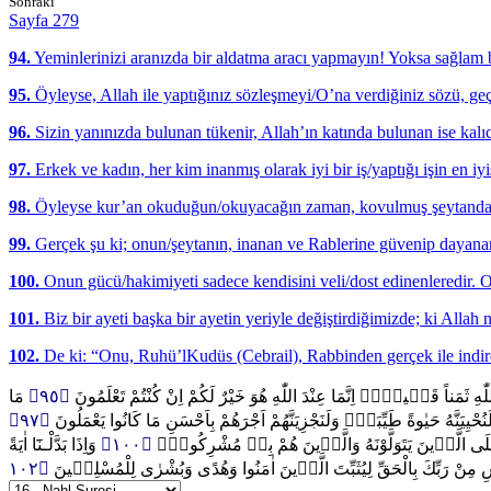
Sonraki
Sayfa 279
94.
Yeminlerinizi aranızda bir aldatma aracı yapmayın! Yoksa sağlam 
95.
Öyleyse, Allah ile yaptığınız sözleşmeyi/O’na verdiğiniz sözü, geçic
96.
Sizin yanınızda bulunan tükenir, Allah’ın katında bulunan ise kalıc
97.
Erkek ve kadın, her kim inanmış olarak iyi bir iş/yaptığı işin en iyi
98.
Öyleyse kur’an okuduğun/okuyacağın zaman, kovulmuş şeytandan
99.
Gerçek şu ki; onun/şeytanın, inanan ve Rablerine güvenip dayanan
100.
Onun gücü/hakimiyeti sadece kendisini veli/dost edinenleredir. O 
101.
Biz bir ayeti başka bir ayetin yeriyle değiştirdiğimizde; ki Allah n
102.
De ki: “Onu, Ruhü’lKudüs (Cebrail), Rabbinden gerçek ile indirdi;
مَا
﴿٩٥﴾
للّٰهِ ثَمَناً قَل۪يلاًۜ اِنَّمَا عِنْدَ اللّٰهِ هُوَ خَيْرٌ لَكُمْ اِنْ كُنْتُمْ تَعْلَمُونَ
﴿٩٧﴾
حْيِيَنَّهُ حَيٰوةً طَيِّبَةًۚ وَلَنَجْزِيَنَّهُمْ اَجْرَهُمْ بِاَحْسَنِ مَا كَانُوا يَعْمَلُونَ
وَاِذَا بَدَّلْـنَٓا اٰيَةً
﴿١٠٠﴾
 عَلَى الَّذ۪ينَ يَتَوَلَّوْنَهُ وَالَّذ۪ينَ هُمْ بِه۪ مُشْرِكُونَ۟
سِ مِنْ رَبِّكَ بِالْحَقِّ لِيُثَبِّتَ الَّذ۪ينَ اٰمَنُوا وَهُدًى وَبُشْرٰى لِلْمُسْلِم۪ينَ