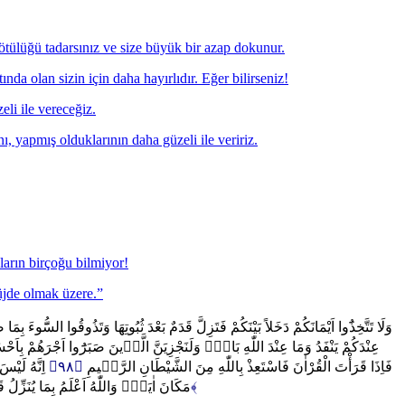
tülüğü tadarsınız ve size büyük bir azap dokunur.
da olan sizin için daha hayırlıdır. Eğer bilirseniz!
li ile vereceğiz.
nı, yapmış olduklarının daha güzeli ile veririz.
nların birçoğu bilmiyor!
müjde olmak üzere.”
وَلَا تَتَّخِذُٓوا اَيْمَانَكُمْ دَخَلاً بَيْنَكُمْ فَتَزِلَّ قَدَمٌ بَعْدَ ثُبُوتِهَا وَتَذُوقُوا الس
عِنْدَكُمْ يَنْفَدُ وَمَا عِنْدَ اللّٰهِ بَاقٍۜ وَلَنَجْزِيَنَّ الَّذ۪ينَ صَبَرُٓوا اَجْرَهُمْ بِاَح
اِنَّهُ لَيْ
﴿٩٨﴾
فَاِذَا قَرَأْتَ الْقُرْاٰنَ فَاسْتَعِذْ بِاللّٰهِ مِنَ الشَّيْطَانِ الرَّج۪يمِ
مَكَانَ اٰيَةٍۙ وَاللّٰهُ اَعْلَمُ بِمَا يُنَزِّلُ قَ
﴿١٠٢﴾