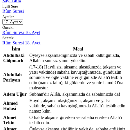
Sayfa 404
İlgili Sure
Rûm Suresi
Ayetler
Önceki
Rûm Suresi 16. Ayet
Sonraki
Rûm Suresi 18. Ayet
İsim
Meal
Abdulbaki
Öyleyse akşamladığınızda ve sabah kalktığınızda,
Gölpınarlı
Allah'ın sınırsız şanını yüceltin.
(17-18) Haydi siz, akşama ulaştığınızda (akşam ve
yatsı vaktinde) sabaha kavuştuğunuzda, gündüzün
Abdullah
sonunda ve öğle vaktine eriştiğinizde Allah'ı tesbih
Parlıyan
edin (namaz kılın), ki göklerde ve yerde hamd O'na
mahsustur.
Adem Uğur
Subhan'dır Allâh, akşamınızda da sabahınızda da!
Haydi, akşama ulaştığınızda, akşam ve yatsı
Ahmed
vaktinde, sabaha kavuştuğunuzda Allah’ı tesbih edin,
Hulusi
namaz kılın.
Ahmet
O halde akşama girerken ve sabaha ererken Allah'ı
Tekin
tesbih edin.
Ahmet
Öyleyse akşama girdiğiniz vakit de, sabaha erdiğiniz