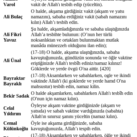
Varol
vakit de Allah'ı tesbih edip (yüceltin).
O halde, akşama girdiğiniz vakit (akşam ve yatsı
Ali Bulaç
namazını), sabaha erdiğiniz vakit (sabah namazını
kılın) Allah’ı tesbih edin.
Şu halde, akşamladığınızda ve sabaha ulaştığınızda
Ali Fikri
Allah’a tesbihte bulunun: (O’nun her türlü
Yavuz
noksanlıktan ve ortakları bulunmaktan mutlak
manâda münezzeh olduğunu ilan edin);
(17-18) O halde, akşama ulaştığınızda, sabaha
kavuştuğunuzda, gündüzün sonunda ve öğle vaktine
Ali Ünal
eriştiğinizde Allah'ı tesbîh ediniz/namaz kılınız!
Göklerde ve yerde övgü O'na aittir. [420]
(17-18) Aksamlarken ve sabahlarken, ogle ve ikindi
Bayraktar
vaktinde Allah'i (ki goklerde ve yerde hamd O'na
Bayraklı
mahsustur) tesbih edin, namaz kilin.
O halde akşamlarken, sabahlarken Allah'ı tesbîh edin
Bekir Sadak
(O'nun için namaz kılın).
Öyleyse akşam vaktine girdiğinizde (akşam ve
Celal
yatsıda) ve sabah vaktine vardığınızda (sabahta)
Yıldırım
Allah'ın sınırsız şanını yüceltin (namaz kılın).
Cemal
Öyle ise akşama girdiğinizde, sabaha
Külünkoğlu
kavuştuğunuzda, Allah’ı tespih edin.
(17-18) Akşamlarken ve sabahlarken, öğle ve ikindi