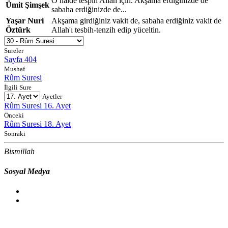
O halde tespih Allah için. Akşama erdiğinizde de
Ümit Şimşek
sabaha erdiğinizde de...
Yaşar Nuri
Akşama girdiğiniz vakit de, sabaha erdiğiniz vakit de
Öztürk
Allah'ı tesbih-tenzih edip yüceltin.
Sureler
Sayfa 404
Mushaf
Rûm Suresi
İlgili Sure
Ayetler
Rûm Suresi 16. Ayet
Önceki
Rûm Suresi 18. Ayet
Sonraki
Bismillah
Sosyal Medya