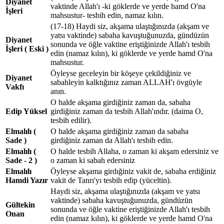
Diyanet
vaktinde Allah'ı -ki göklerde ve yerde hamd O'na
İşleri
mahsustur- tesbih edin, namaz kılın.
(17-18) Haydi siz, akşama ulaştığınızda (akşam ve
yatsı vaktinde) sabaha kavuştuğunuzda, gündüzün
Diyanet
sonunda ve öğle vaktine eriştiğinizde Allah'ı tesbih
İşleri ( Eski )
edin (namaz kılın), ki göklerde ve yerde hamd O'na
mahsustur.
Öyleyse geceleyin bir köşeye çekildiğiniz ve
Diyanet
sabahleyin kalktığınız zaman ALLAH'ı övgüyle
Vakfı
anın.
O halde akşama girdiğiniz zaman da, sabaha
Edip Yüksel
girdiğiniz zaman da tesbih Allah'ındır. (daima O,
tesbih edilir).
Elmalılı (
O halde akşama girdiğiniz zaman da sabaha
Sade )
girdiğiniz zaman da Allah'ı tesbih edin.
Elmalılı (
O halde tesbih Allaha, o zaman ki akşam edersiniz ve
Sade - 2 )
o zaman ki sabah edersiniz
Elmalılı
Öyleyse akşama girdığiniz vakit de, sabaha erdiğiniz
Hamdi Yazır
vakit de Tanrı'yı tesbih edip (yüceltin).
Haydi siz, akşama ulaştığınızda (akşam ve yatsı
vaktinde) sabaha kavuştuğunuzda, gündüzün
Gültekin
sonunda ve öğle vaktine eriştiğinizde Allah'ı tesbih
Onan
edin (namaz kılın), ki göklerde ve yerde hamd O'na