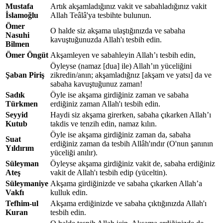
Mustafa
Artık akşamladığınız vakit ve sabahladığınız vakit
İslamoğlu
Allah Teâlâ'ya tesbihte bulunun.
Ömer
O halde siz akşama ulaştığınızda ve sabaha
Nasuhi
kavuştuğunuzda Allah'ı tesbih edin.
Bilmen
Ömer Öngüt
Akşamleyen ve sabahleyin Allah’ı tesbih edin,
Öyleyse (namaz [dua] ile) Allah’ın yüceliğini
Şaban Piriş
zikredin/anın; akşamladığnız [akşam ve yatsı] da ve
sabaha kavuştuğunuz zaman!
Sadık
Öyle ise akşama girdiğiniz zaman ve sabaha
Türkmen
erdiğiniz zaman Allah'ı tesbih edin.
Seyyid
Haydi siz akşama girerken, sabaha çıkarken Allah’ı
Kutub
takdis ve tenzih edin, namaz kılın.
Öyle ise akşama girdiğiniz zaman da, sabaha
Suat
erdiğiniz zaman da tesbih Allâh'ındır (O'nun şanının
Yıldırım
yüceliği anılır).
Süleyman
Öyleyse akşama girdiğiniz vakit de, sabaha erdiğiniz
Ateş
vakit de Allah'ı tesbih edip (yüceltin).
Süleymaniye
Akşama girdiğinizde ve sabaha çıkarken Allah’a
Vakfı
kulluk edin.
Tefhim-ul
Akşama erdiğinizde ve sabaha çıktığınızda Allah'ı
Kuran
tesbih edin.