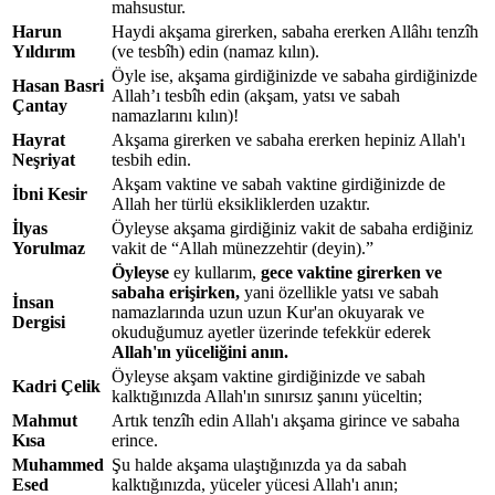
mahsustur.
Harun
Haydi akşama girerken, sabaha ererken Allâhı tenzîh
Yıldırım
(ve tesbîh) edin (namaz kılın).
Öyle ise, akşama girdiğinizde ve sabaha girdiğinizde
Hasan Basri
Allah’ı tesbîh edin (akşam, yatsı ve sabah
Çantay
namazlarını kılın)!
Hayrat
Akşama girerken ve sabaha ererken hepiniz Allah'ı
Neşriyat
tesbih edin.
Akşam vaktine ve sabah vaktine girdiğinizde de
İbni Kesir
Allah her türlü eksikliklerden uzaktır.
İlyas
Öyleyse akşama girdiğiniz vakit de sabaha erdiğiniz
Yorulmaz
vakit de “Allah münezzehtir (deyin).”
Öyleyse
ey kullarım,
gece vaktine girerken ve
sabaha erişirken,
yani özellikle yatsı ve sabah
İnsan
namazlarında uzun uzun Kur'an okuyarak
ve
Dergisi
okuduğumuz ayetler üzerinde tefekkür ederek
Allah'ın yüceliğini anın.
Öyleyse akşam vaktine girdiğinizde ve sabah
Kadri Çelik
kalktığınızda Allah'ın sınırsız şanını yüceltin;
Mahmut
Artık tenzîh edin Allah'ı akşama girince ve sabaha
Kısa
erince.
Muhammed
Şu halde akşama ulaştığınızda ya da sabah
Esed
kalktığınızda, yüceler yücesi Allah'ı anın;