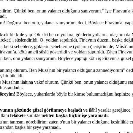
bilirim. Çünkü ben, onun yalancı olduğunu sanıyorum." İşte Firavun'a kö
adı.
üm! Doğrusu ben onu, yalancı sanıyorum, dedi. Böylece Firavun'a, yaptığı
ksek bir kule yap. Olur ki ben o yollara, göklerin yollarına ulaşırım d
reket) i süslendirildi. O, yoldan sapdırıldı. Fir'avnın düzeni, başka deği
belki sebeblere, göklerin sebeblerine (yollarına) erişirim de, Mûsâ’nın
'avun’a, kötü ameli süslü gösterildi ve yoldan saptırıldı. Zâten Fir'avu
u ben, onu yalancı sanıyorum. Böylece yaptığı kötü iş Firavun'a güzel 
ı tanımış olurum. Ben Musa'nın bir yalancı olduğunu zannediyorum" dedi
bir hile idi.
 de Musa'nın ilahına vakıf olurum. Çünkü ben, onun yalancı olduğunu san
 hüsrandadır.
öreyim!
Böylece, yukarılarda böyle bir kimse bulunmadığını hepinize
avunun gözünde güzel görünmeye başladı ve
ilâhî yasalar gereğince
lkını
felâket
e sürüklemek
ten başka hiçbir işe yaramadı.
'nın tanrısını görebilirim; zaten o'nun bir yalancı olduğuna kesinlikle 
srandan başka bir şeye yaramadı.