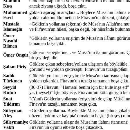
Mahmut
Göklerin kapılarına ve derken Mûsâ'nın mâbûdunu anlam
Kısa
ancak ziyana uğradı, boşa çıktı.
Muhammed
gökleri aşacağım araçlara... Böylece Musa'nın ilahına 
Esed
yoldan alıkonuldu: neticede Firavun'un düzeni, çöküşü 
Mustafa
«Göklerin yollarına (eğerim) de Mûsa'nın Allah'ına mutt
İslamoğlu
ve Fir'avun'un hilesi, başka değil, bir hüsrânda bulunma
Ömer
"Göklerin yollarına erişirim de Musa'nın ilâhını görürü
Nasuhi
tamamen boşa çıktı.
Bilmen
Göklerin sebeplerine... ve Musa’nın ilahını görürüm. Ç
Ömer Öngüt
bir şey değildir.
Göklere çıkan sebeplere/yollara ulaşırım da böylelikle,
Şaban Piriş
göründü ve yoldan çıktı/saptı. Firavun’un tuzağı/plânı,
Sadık
Göklerin yollarına erişeyim de Musa'nın tanrısına çıkı
Türkmen
yoldan çıkarıldı. Firavun'un tuzağı tamamen boşa çıktı.
Seyyid
(36-37) Firavun: "Haman! benim için bir kule inşa et!
Kutub
ya, (neyse!)" İşte böylece, Firavun’un kötü gidişatı ke
Suat
"(Yani) Göklerin yollarına (erişeyim) de çıkıp Mûsâ'nın
Yıldırım
Fir'avn'ın tuzağı, tamamen boşa çıktı.
Süleyman
«Göklerin yollarına. Böylelikle Musa'nın ilahına çıkabi
Ateş
düzeni, 'yıkım ve kayıpta' olmaktan başka (bir şey) olm
Süleymaniye
Göklerin yollarına ulaşır da Musa'nın ilahını (tanrısı
Vakfı
Firavun'un oyunu elbette boşa çıkacaktı.