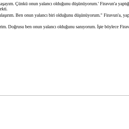
laşayım. Çünkü onun yalancı olduğunu düşünüyorum.' Firavun'a yaptığı 
kti.
ulaşırım. Ben onun yalancı biri olduğunu düşünüyorum." Firavun'a, yaptığ
irim. Doğrusu ben onun yalancı olduğunu sanıyorum. İşte böylece Firavun