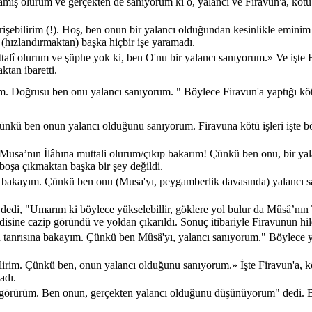
ış olurum ve gerçekten de sanıyorum ki o, yalancı ve Firavun'a, kötü i
erişebilirim (!). Hoş, ben onun bir yalancı olduğundan kesinlikle emini
(hızlandırmaktan) başka hiçbir işe yaramadı.
alî olurum ve şüphe yok ki, ben O'nu bir yalancı sanıyorum.» Ve işte Fi
ktan ibaretti.
m. Doğrusu ben onu yalancı sanıyorum. " Böylece Firavun'a yaptığı kötü 
ünkü ben onun yalancı olduğunu sanıyorum. Firavuna kötü işleri işte bö
 Musa’nın İlâhına muttali olurum/çıkıp bakarım! Çünkü ben onu, bir yala
 boşa çıkmaktan başka bir şey değildi.
p bakayım. Çünkü ben onu (Musa'yı, peygamberlik davasında) yalancı sa
" dedi, "Umarım ki böylece yükselebillir, göklere yol bulur da Mûsâ’nı
ndisine cazip göründü ve yoldan çıkarıldı. Sonuç itibariyle Firavunun hi
 tanrısına bakayım. Çünkü ben Mûsâ'yı, yalancı sanıyorum." Böylece yaptı
lirim. Çünkü ben, onun yalancı olduğunu sanıyorum.» İşte Firavun'a, köt
adı.
nı) görürüm. Ben onun, gerçekten yalancı olduğunu düşünüyorum" dedi. B