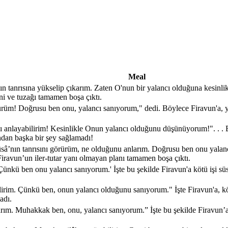
Meal
ın tanrısına yükselip çıkarım. Zaten O'nun bir yalancı olduğuna kesinli
i ve tuzağı tamamen boşa çıktı.
ürüm! Doğrusu ben onu, yalancı sanıyorum," dedi. Böylece Firavun'a, yapt
ı anlayabilirim! Kesinlikle Onun yalancı olduğunu düşünüyorum!". . . Bö
ndan başka bir şey sağlamadı!
sâ’nın tanrısını görürüm, ne olduğunu anlarım. Doğrusu ben onu yalancı 
Firavun’un iler-tutar yanı olmayan planı tamamen boşa çıktı.
Çünkü ben onu yalancı sanıyorum.' İşte bu şekilde Firavun'a kötü işi s
lirim. Çünkü ben, onun yalancı olduğunu sanıyorum." İşte Firavun'a, köt
adı.
arım. Muhakkak ben, onu, yalancı sanıyorum.” İşte bu şekilde Firavun’a 