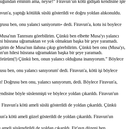
olduğundan eminim ama, neyse!” Firavun’un kötü gidişatı kendisine işte
vun'a, yaptığı kötülük süslü gösterildi ve doğru yoldan alıkonuldu.
grusu ben, onu yalanci saniyorum» dedi. Firavun'a, kotu isi boylece
 Musa'nın Tanrısını görebilirim. Çünkü ben elbette Musa'yı yalancı
zeni hüsrana uğramaktan ve yok olmaktan başka bir şeye yaramadı.
işirim de Musa'nın ilahına çıkıp görebilirim. Çünkü ben onu (Musa'yı,
vun'un hilesi hüsrana uğramaktan başka bir şeye yaramadı.
nı görürüm(!) Çünkü ben, onun yalancı olduğuna inanıyorum.” Böylece
usu ben, onu yalancı sanıyorum' dedi. Firavun'a, kötü işi böylece
üm! Doğrusu ben onu, yalancı sanıyorum, dedi. Böylece Firavun'a,
endisine böyle süslenmişti ve böylece yoldan çıkarıldı. Firavun'un
Firavun'a kötü ameli süslü gösterildi de yoldan çıkarıldı. Çünkü
un'a kötü ameli güzel gösterildi de yoldan çıkarıldı. Firavun'un
ameli süslendirildi de yoldan çıkarıldı, Fir'avn düzeni hep