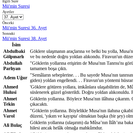
İlgili Sure
Mü'min Suresi
Ayetler
Önceki
Mü'min Suresi 36. Ayet
Sonraki
Mü'min Suresi 38. Ayet
İsim
Abdulbaki
Göklere ulaşmanın araçlarına ve belki bu yolla, Musa'n
Gölpınarlı
ve bu nedenle doğru yoldan alıkondu. Firavun'un düzen
Abdullah
"Göklerin yollarına erişirim de Musa'nın Tanrısı'nı gör
Parlıyan
tamamen boşa çıktı.
"Semâların sebeplerine. . . Bu sayede Musa'nın tanrısın
Adem Uğur
giden) yoldan engellendi. . . Firavun'un yöntemi hüsra
Ahmed
'Göklere götüren yollara, imkânlara ulaşabilirim de, Mû
Hulusi
süslenerek güzel gösterildi. Doğru yoldan alıkonuldu. 
Ahmet
Göklerin yollarına. Böylece Musa'nın ilâhına çıkarım. 
Tekin
çıkacaktı.
Ahmet
"Göklerin yollarına. Böylelikle Musa'nın ilahına çıkabi
Varol
düzeni, 'yıkım ve kayıpta' olmaktan başka (bir şey) olm
Göklerin yollarına (ulaşırım) da Mûsa’nın İlâh’ına bak
Ali Bulaç
hilesi ancak helâk olmağa mahkûmdur.