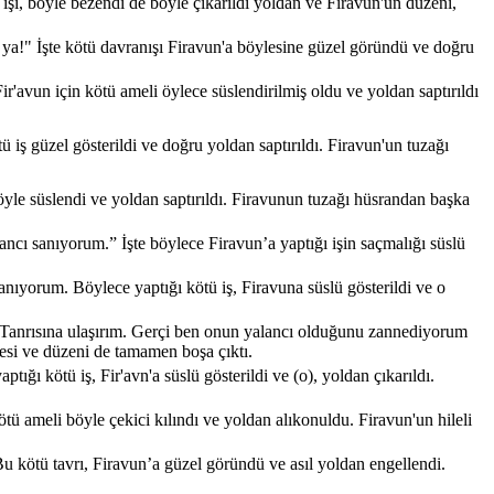
şi, böyle bezendi de böyle çıkarıldı yoldan ve Firavun'un düzeni,
m ya!" İşte kötü davranışı Firavun'a böylesine güzel göründü ve doğru
r'avun için kötü ameli öylece süslendirilmiş oldu ve yoldan saptırıldı
iş güzel gösterildi ve doğru yoldan saptırıldı. Firavun'un tuzağı
yle süslendi ve yoldan saptırıldı. Firavunun tuzağı hüsrandan başka
ncı sanıyorum.” İşte böylece Firavun’a yaptığı işin saçmalığı süslü
nıyorum. Böylece yaptığı kötü iş, Firavuna süslü gösterildi ve o
n Tanrısına ulaşırım. Gerçi ben onun yalancı olduğunu zannediyorum
lesi ve düzeni de tamamen boşa çıktı.
ğı kötü iş, Fir'avn'a süslü gösterildi ve (o), yoldan çıkarıldı.
ü ameli böyle çekici kılındı ve yoldan alıkonuldu. Firavun'un hileli
u kötü tavrı, Firavun’a güzel göründü ve asıl yoldan engellendi.