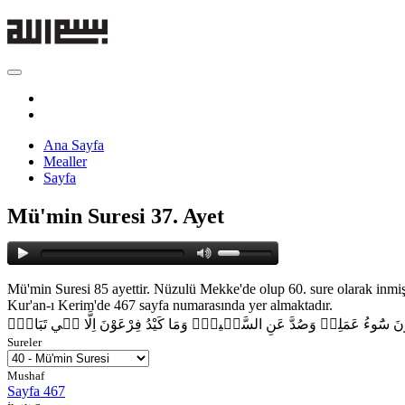
Ana Sayfa
Mealler
Sayfa
Mü'min Suresi 37. Ayet
Mü'min Suresi 85 ayettir. Nüzulü Mekke'de olup 60. sure olarak inmişt
Kur'an-ı Kerim'de 467 sayfa numarasında yer almaktadır.
رْعَوْنَ سُٓوءُ عَمَلِه۪ وَصُدَّ عَنِ السَّب۪يلِۜ وَمَا كَيْدُ فِرْعَوْنَ اِلَّا ف۪ي تَبَابٍ۟
Sureler
Mushaf
Sayfa 467