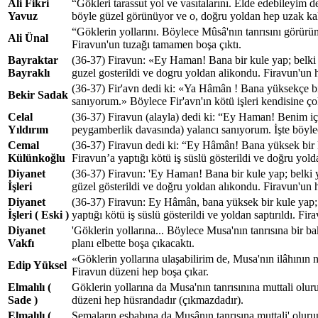
Ali Fikri
“Gökleri tarassut yol ve vasıtalarını. Elde edebileyim 
Yavuz
böyle güzel görünüyor ve o, doğru yoldan hep uzak kal
“Göklerin yollarını. Böylece Mûsâ'nın tanrısını görürü
Ali Ünal
Firavun'un tuzağı tamamen boşa çıktı.
Bayraktar
(36-37) Firavun: «Ey Haman! Bana bir kule yap; belki y
Bayraklı
guzel gosterildi ve dogru yoldan alikondu. Firavun'un hi
(36-37) Fir'avn dedi ki: «Ya Hâmân ! Bana yüksekçe bir 
Bekir Sadak
sanıyorum.» Böylece Fir'avn'ın kötü işleri kendisine 
Celal
(36-37) Firavun (alayla) dedi ki: “Ey Haman! Benim için
Yıldırım
peygamberlik davasında) yalancı sanıyorum. İşte böylece
Cemal
(36-37) Firavun dedi ki: “Ey Hâmân! Bana yüksek bir k
Külünkoğlu
Firavun’a yaptığı kötü iş süslü gösterildi ve doğru yol
Diyanet
(36-37) Firavun: 'Ey Haman! Bana bir kule yap; belki y
İşleri
güzel gösterildi ve doğru yoldan alıkondu. Firavun'un hi
Diyanet
(36-37) Firavun: Ey Hâmân, bana yüksek bir kule yap; b
İşleri ( Eski )
yaptığı kötü iş süslü gösterildi ve yoldan saptırıldı. Fi
Diyanet
'Göklerin yollarına... Böylece Musa'nın tanrısına bir 
Vakfı
planı elbette boşa çıkacaktı.
«Göklerin yollarına ulaşabilirim de, Musa'nın ilâhının
Edip Yüksel
Firavun düzeni hep boşa çıkar.
Elmalılı (
Göklerin yollarına da Musa'nın tanrısınına muttali olur
Sade )
düzeni hep hüsrandadır (çıkmazdadır).
Elmalılı (
Semaların esbabına da Musânın tanrısına muttali' olurum