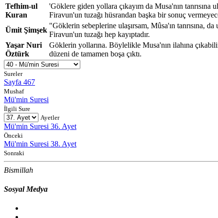
Tefhim-ul
'Göklere giden yollara çıkayım da Musa'nın tanrısına u
Kuran
Firavun'un tuzağı hüsrandan başka bir sonuç vermeyece
"Göklerin sebeplerine ulaşırsam, Mûsa'ın tanrısına, da 
Ümit Şimşek
Firavun'un tuzağı hep kayıptadır.
Yaşar Nuri
Göklerin yollarına. Böylelikle Musa'nın ilahına çıkabil
Öztürk
düzeni de tamamen boşa çıktı.
Sureler
Sayfa 467
Mushaf
Mü'min Suresi
İlgili Sure
Ayetler
Mü'min Suresi 36. Ayet
Önceki
Mü'min Suresi 38. Ayet
Sonraki
Bismillah
Sosyal Medya