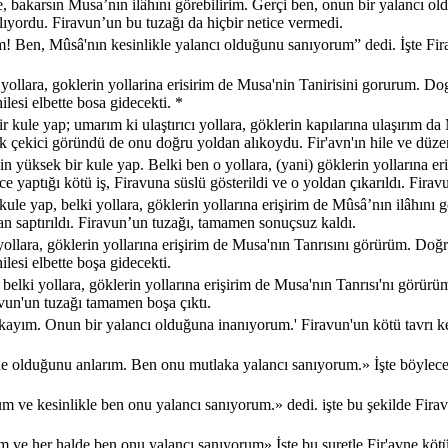
de, bakarsın Musa’nın ilâhını görebilirim. Gerçi ben, onun bir yalancı 
ıyordu. Firavun’un bu tuzağı da hiçbir netice vermedi.
m! Ben, Mûsâ'nın kesinlikle yalancı olduğunu sanıyorum” dedi. İşte Fira
ollara, goklerin yollarina erisirim de Musa'nin Tanirisini gorurum. Do
lesi elbette bosa gidecekti. *
kule yap; umarım ki ulaştırıcı yollara, göklerin kapılarına ulaşırım da
çok çekici göründü de onu doğru yoldan alıkoydu. Fir'avn'ın hile ve dü
 yüksek bir kule yap. Belki ben o yollara, (yani) göklerin yollarına er
 yaptığı kötü iş, Firavuna süslü gösterildi ve o yoldan çıkarıldı. Fira
ule yap, belki yollara, göklerin yollarına erişirim de Mûsâ’nın ilâhı
dan saptırıldı. Firavun’un tuzağı, tamamen sonuçsuz kaldı.
ollara, göklerin yollarına erişirim de Musa'nın Tanrısını görürüm. Doğr
lesi elbette boşa gidecekti.
elki yollara, göklerin yollarına erişirim de Musa'nın Tanrısı'nı görür
ravun'un tuzağı tamamen boşa çıktı.
bakayım. Onun bir yalancı olduğuna inanıyorum.' Firavun'un kötü tavrı k
 ne olduğunu anlarım. Ben onu mutlaka yalancı sanıyorum.» İşte böylece 
um ve kesinlikle ben onu yalancı sanıyorum.» dedi. işte bu şekilde Firav
 ve her halde ben onu yalancı sanıyorum» İşte bu suretle Fir'avne kötü 