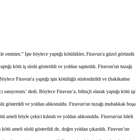
kle eminim.” İşte böylece yaptığı kötülükler, Firavun'a güzel göründü
ığı kötü iş süslü gösterildi ve yoldan saptırıldı. Firavun'un tuzağı
ylece Firavun'a yaptığı işin kötülüğü süslendirildi ve (hakikatine
sanıyorum.' dedi. Böylece Firavun’a, bilinçli olarak yaptığı kötü işi
üslü gösterildi ve yoldan alıkonuldu. Firavun'un tuzağı muhakkak boşa
ü ameli böyle çekici kılındı ve yoldan alıkonuldu. Firavun'un hileli
kötü ameli süslü gösterildi de, doğru yoldan çıkarıldı. Firavun’un