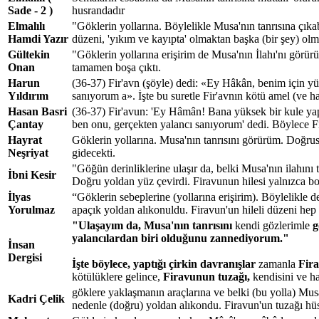
Sade - 2 )
husrandadır
Elmalılı
"Göklerin yollarına. Böylelikle Musa'nın tanrısına çıka
Hamdi Yazır
düzeni, 'yıkım ve kayıpta' olmaktan başka (bir şey) olm
Gültekin
"Göklerin yollarına erişirim de Musa'nın İlahı'nı görür
Onan
tamamen boşa çıktı.
Harun
(36-37) Fir'avn (şöyle) dedi: «Ey Hâkân, benim için yü
Yıldırım
sanıyorum a». İşte bu suretle Fir'avnın kötü amel (ve ha
Hasan Basri
(36-37) Fir'avun: 'Ey Hâmân! Bana yüksek bir kule yap; 
Çantay
ben onu, gerçekten yalancı sanıyorum' dedi. Böylece Fir
Hayrat
Göklerin yollarına. Musa'nın tanrısını görürüm. Doğrus
Neşriyat
gidecekti.
"Göğün derinliklerine ulaşır da, belki Musa'nın ilahın
İbni Kesir
Doğru yoldan yüz çevirdi. Firavunun hilesi yalnızca boş 
İlyas
“Göklerin sebeplerine (yollarına erişirim). Böylelikle
Yorulmaz
apaçık yoldan alıkonuldu. Firavun'un hileli düzeni hep
"Ulaşayım da, Musa'nın tanrısını
kendi gözlerimle
g
yalancılardan biri olduğunu zannediyorum."
İnsan
Dergisi
İşte böylece, yaptığı çirkin davranışlar
zamanla
Fir
kötülüklere gelince,
Firavunun tuzağı,
kendisini ve ha
göklere yaklaşmanın araçlarına ve belki (bu yolla) Musa
Kadri Çelik
nedenle (doğru) yoldan alıkondu. Firavun'un tuzağı hü