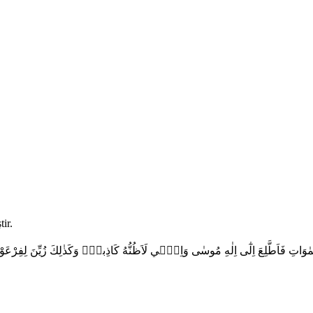
ir.
مٰوَاتِ فَاَطَّلِعَ اِلٰٓى اِلٰهِ مُوسٰى وَاِنّ۪ي لَاَظُنُّهُ كَاذِباًۜ وَكَذٰلِكَ زُيِّنَ لِفِ