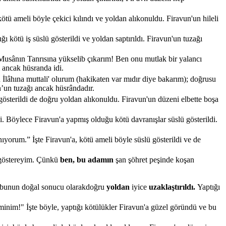
tü ameli böyle çekici kılındı ve yoldan alıkonuldu. Firavun'un hileli
 kötü iş süslü gösterildi ve yoldan saptırıldı. Firavun'un tuzağı
a Musânın Tanrısına yükselib çıkarım! Ben onu mutlak bir yalancı
l ancak hüsranda idi.
 İlâhına muttali' olurum (hakikaten var mıdır diye bakarım); doğrusu
n’un tuzağı ancak hüsrândadır.
gösterildi de doğru yoldan alıkonuldu. Firavun'un düzeni elbette boşa
. Böylece Firavun'a yapmış olduğu kötü davranışlar süslü gösterildi.
ıyorum.” İşte Firavun'a, kötü ameli böyle süslü gösterildi ve de
 göstereyim. Çünkü
ben, bu adamın
şan şöhret peşinde koşan
, bunun doğal sonucu olarakdoğru
yoldan
iyice
uzaklaştırıldı.
Yaptığı
eminim!" İşte böyle, yaptığı kötülükler Firavun'a güzel göründü ve bu