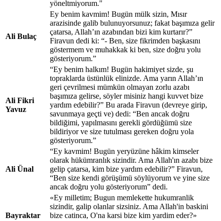
yöneltmiyorum."
Ey benim kavmim! Bugün mülk sizin, Mısır
arazisinde galib bulunuyorsunuz; fakat başımıza gelir
çatarsa, Allah’ın azabından bizi kim kurtarır?”
Ali Bulaç
Firavun dedi ki: “- Ben, size fikrimden başkasını
göstermem ve muhakkak ki ben, size doğru yolu
gösteriyorum.”
“Ey benim halkım! Bugün hakimiyet sizde, şu
topraklarda üstünlük elinizde. Ama yarın Allah’ın
geri çevrilmesi mümkün olmayan zorlu azabı
başımıza gelirse, söyler misiniz hangi kuvvet bize
Ali Fikri
yardım edebilir?” Bu arada Firavun (devreye girip,
Yavuz
savunmaya geçti ve) dedi: “Ben ancak doğru
bildiğimi, yapılmasını gerekli gördüğümü size
bildiriyor ve size tutulması gereken doğru yola
gösteriyorum.”
“Ey kavmim! Bugün yeryüzüne hâkim kimseler
olarak hükümranlık sizindir. Ama Allah'ın azabı bize
Ali Ünal
gelip çatarsa, kim bize yardım edebilir?” Firavun,
“Ben size kendi görüşümü söylüyorum ve yine size
ancak doğru yolu gösteriyorum” dedi.
«Ey milletim; Bugun memlekette hukumranlik
sizindir, galip olanlar sizsiniz. Ama Allah'in baskini
Bayraktar
bize catinca, O'na karsi bize kim yardim eder?»