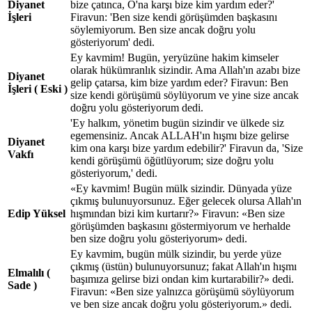
Diyanet
bize çatınca, O'na karşı bize kim yardım eder?'
İşleri
Firavun: 'Ben size kendi görüşümden başkasını
söylemiyorum. Ben size ancak doğru yolu
gösteriyorum' dedi.
Ey kavmim! Bugün, yeryüzüne hakim kimseler
olarak hükümranlık sizindir. Ama Allah'ın azabı bize
Diyanet
gelip çatarsa, kim bize yardım eder? Firavun: Ben
İşleri ( Eski )
size kendi görüşümü söylüyorum ve yine size ancak
doğru yolu gösteriyorum dedi.
'Ey halkım, yönetim bugün sizindir ve ülkede siz
egemensiniz. Ancak ALLAH'ın hışmı bize gelirse
Diyanet
kim ona karşı bize yardım edebilir?' Firavun da, 'Size
Vakfı
kendi görüşümü öğütlüyorum; size doğru yolu
gösteriyorum,' dedi.
«Ey kavmim! Bugün mülk sizindir. Dünyada yüze
çıkmış bulunuyorsunuz. Eğer gelecek olursa Allah'ın
Edip Yüksel
hışmından bizi kim kurtarır?» Firavun: «Ben size
görüşümden başkasını göstermiyorum ve herhalde
ben size doğru yolu gösteriyorum» dedi.
Ey kavmim, bugün mülk sizindir, bu yerde yüze
çıkmış (üstün) bulunuyorsunuz; fakat Allah'ın hışmı
Elmalılı (
başımıza gelirse bizi ondan kim kurtarabilir?» dedi.
Sade )
Firavun: «Ben size yalnızca görüşümü söylüyorum
ve ben size ancak doğru yolu gösteriyorum.» dedi.