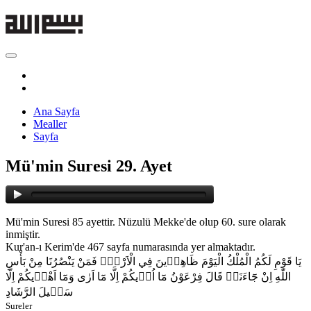
Ana Sayfa
Mealler
Sayfa
Mü'min Suresi 29. Ayet
Mü'min Suresi 85 ayettir. Nüzulü Mekke'de olup 60. sure olarak
inmiştir.
Kur'an-ı Kerim'de 467 sayfa numarasında yer almaktadır.
يَا قَوْمِ لَكُمُ الْمُلْكُ الْيَوْمَ ظَاهِر۪ينَ فِي الْاَرْضِۘ فَمَنْ يَنْصُرُنَا مِنْ بَأْسِ
اللّٰهِ اِنْ جَٓاءَنَاۜ قَالَ فِرْعَوْنُ مَٓا اُر۪يكُمْ اِلَّا مَٓا اَرٰى وَمَٓا اَهْد۪يكُمْ اِلَّا
سَب۪يلَ الرَّشَادِ
Sureler