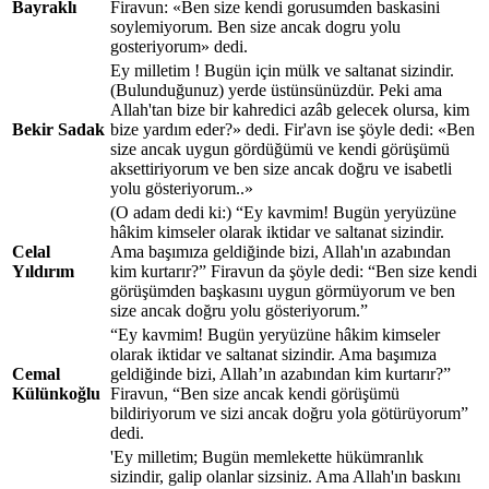
Bayraklı
Firavun: «Ben size kendi gorusumden baskasini
soylemiyorum. Ben size ancak dogru yolu
gosteriyorum» dedi.
Ey milletim ! Bugün için mülk ve saltanat sizindir.
(Bulunduğunuz) yerde üstünsünüzdür. Peki ama
Allah'tan bize bir kahredici azâb gelecek olursa, kim
Bekir Sadak
bize yardım eder?» dedi. Fir'avn ise şöyle dedi: «Ben
size ancak uygun gördüğümü ve kendi görüşümü
aksettiriyorum ve ben size ancak doğru ve isabetli
yolu gösteriyorum..»
(O adam dedi ki:) “Ey kavmim! Bugün yeryüzüne
hâkim kimseler olarak iktidar ve saltanat sizindir.
Celal
Ama başımıza geldiğinde bizi, Allah'ın azabından
Yıldırım
kim kurtarır?” Firavun da şöyle dedi: “Ben size kendi
görüşümden başkasını uygun görmüyorum ve ben
size ancak doğru yolu gösteriyorum.”
“Ey kavmim! Bugün yeryüzüne hâkim kimseler
olarak iktidar ve saltanat sizindir. Ama başımıza
Cemal
geldiğinde bizi, Allah’ın azabından kim kurtarır?”
Külünkoğlu
Firavun, “Ben size ancak kendi görüşümü
bildiriyorum ve sizi ancak doğru yola götürüyorum”
dedi.
'Ey milletim; Bugün memlekette hükümranlık
sizindir, galip olanlar sizsiniz. Ama Allah'ın baskını