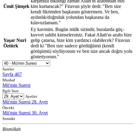
karşımıza dikildiği zaman Allah'ın azabından bizi
Ümit Şimşek
kim kurtaracak?" Firavun şöyle dedi: "Ben size
kendi fikrimden başkasını göstermem. Ve ben,
aydınlık/doğruluk yolundan başkasına da
kılavuzlamam."
Ey kavmim. Bugün mülk sizindir, buralarda güç-
kuvvet sahibi kimselersiniz. Fakat Allah'ın azabı bize
Yaşar Nuri
gelip çatarsa, bize kim yardımcı olabilecek? Firavun
Öztürk
dedi ki "Ben size sadece gördüğümü (kendi
görüşümü) söylüyorum ve ben size ancak doğru yolu
gösteriyorum."
Sureler
Sayfa 467
Mushaf
Mü'min Suresi
İlgili Sure
Ayetler
Mü'min Suresi 28. Ayet
Önceki
Mü'min Suresi 30. Ayet
Sonraki
Bismillah