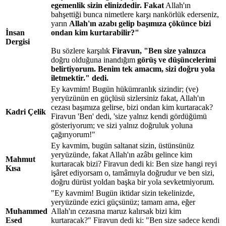
egemenlik sizin elinizdedir. Fakat
Allah'ın
bahşettiği bunca nimetlere karşı nankörlük ederseniz,
yarın
Allah'ın azabı gelip başımıza çökünce bizi
İnsan
ondan kim kurtarabilir?"
Dergisi
Bu sözlere karşılık
Firavun, "Ben size yalnızca
doğru olduğuna inandığım
görüş ve düşüncelerimi
belirtiyorum. Benim tek amacım, sizi doğru yola
iletmektir." dedi.
Ey kavmim! Bugün hükümranlık sizindir; (ve)
yeryüzünün en güçlüsü sizlersiniz fakat, Allah'ın
cezası başımıza gelirse, bizi ondan kim kurtaracak?
Kadri Çelik
Firavun 'Ben' dedi, 'size yalnız kendi gördüğümü
gösteriyorum; ve sizi yalnız doğruluk yoluna
çağırıyorum!"
Ey kavmim, bugün saltanat sizin, üstünsünüz
yeryüzünde, fakat Allah'ın azâbı gelince kim
Mahmut
kurtaracak bizi? Firavun dedi ki: Ben size hangi reyi
Kısa
işâret ediyorsam o, tamâmıyla doğrudur ve ben sizi,
doğru dürüst yoldan başka bir yola sevketmiyorum.
"Ey kavmim! Bugün iktidar sizin tekelinizde,
yeryüzünde ezici güçsünüz; tamam ama, eğer
Muhammed
Allah'ın cezasına maruz kalırsak bizi kim
Esed
kurtaracak?" Firavun dedi ki: "Ben size sadece kendi