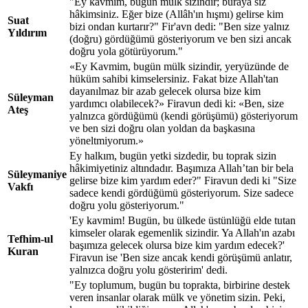
"Ey kavmim, bugün mülk sizindir; buraya siz
hâkimsiniz. Eğer bize (Allâh'ın hışmı) gelirse kim
Suat
bizi ondan kurtarır?" Fir'avn dedi: "Ben size yalnız
Yıldırım
(doğru) gördüğümü gösteriyorum ve ben sizi ancak
doğru yola götürüyorum."
«Ey Kavmim, bugün mülk sizindir, yeryüzünde de
hüküm sahibi kimselersiniz. Fakat bize Allah'tan
dayanılmaz bir azab gelecek olursa bize kim
Süleyman
yardımcı olabilecek?» Firavun dedi ki: «Ben, size
Ateş
yalnızca gördüğümü (kendi görüşümü) gösteriyorum
ve ben sizi doğru olan yoldan da başkasına
yöneltmiyorum.»
Ey halkım, bugün yetki sizdedir, bu toprak sizin
hâkimiyetiniz altındadır. Başımıza Allah’tan bir bela
Süleymaniye
gelirse bize kim yardım eder?" Firavun dedi ki "Size
Vakfı
sadece kendi gördüğümü gösteriyorum. Size sadece
doğru yolu gösteriyorum."
'Ey kavmim! Bugün, bu ülkede üstünlüğü elde tutan
kimseler olarak egemenlik sizindir. Ya Allah'ın azabı
Tefhim-ul
başımıza gelecek olursa bize kim yardım edecek?'
Kuran
Firavun ise 'Ben size ancak kendi görüşümü anlatır,
yalnızca doğru yolu gösteririm' dedi.
"Ey toplumum, bugün bu toprakta, birbirine destek
veren insanlar olarak mülk ve yönetim sizin. Peki,