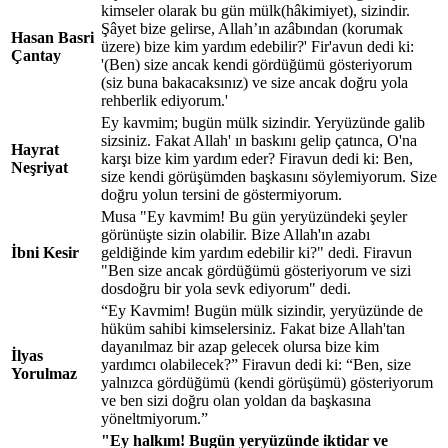
kimseler olarak bu gün mülk(hâkimiyet), sizindir.
Şâyet bize gelirse, Allah’ın azâbından (korumak
Hasan Basri
üzere) bize kim yardım edebilir?' Fir'avun dedi ki:
Çantay
'(Ben) size ancak kendi gördüğümü gösteriyorum
(siz buna bakacaksınız) ve size ancak doğru yola
rehberlik ediyorum.'
Ey kavmim; bugün mülk sizindir. Yeryüzünde galib
sizsiniz. Fakat Allah' ın baskını gelip çatınca, O'na
Hayrat
karşı bize kim yardım eder? Firavun dedi ki: Ben,
Neşriyat
size kendi görüşümden başkasını söylemiyorum. Size
doğru yolun tersini de göstermiyorum.
Musa "Ey kavmim! Bu gün yeryüzündeki şeyler
görünüşte sizin olabilir. Bize Allah'ın azabı
İbni Kesir
geldiğinde kim yardım edebilir ki?" dedi. Firavun
"Ben size ancak gördüğümü gösteriyorum ve sizi
dosdoğru bir yola sevk ediyorum" dedi.
“Ey Kavmim! Bugün mülk sizindir, yeryüzünde de
hüküm sahibi kimselersiniz. Fakat bize Allah'tan
dayanılmaz bir azap gelecek olursa bize kim
İlyas
yardımcı olabilecek?” Firavun dedi ki: “Ben, size
Yorulmaz
yalnızca gördüğümü (kendi görüşümü) gösteriyorum
ve ben sizi doğru olan yoldan da başkasına
yöneltmiyorum.”
"Ey halkım! Bugün yeryüzünde iktidar ve