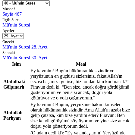
Mushaf
Sayfa 467
İlgili Sure
Mü'min Suresi
Ayetler
Önceki
Mü'min Suresi 28. Ayet
Sonraki
Mü'min Suresi 30. Ayet
İsim
Meal
Ey kavmim! Bugün hükümranlık sizindir ve
yeryüzünün en güçlüsü sizlersiniz, fakat Allah'ın
Abdulbaki
cezası başımıza gelirse, bizi ondan kim kurtaracak?”
Gölpınarlı
Firavun dedi ki: “Ben size, ancak doğru gördüğümü
gösteriyorum ve ben sizi ancak, doğru yola
götürüyor ve o yola çağırıyorum.”
Ey kavmim! Bugün, yeryüzüne hakim kimseler
olarak hükümranlık sizindir. Ama Allah'ın azabı bize
Abdullah
gelip çatarsa, kim bize yardım eder? Firavun: Ben
Parlıyan
size kendi görüşümü söylüyorum ve yine size ancak
doğru yolu gösteriyorum dedi.
(O adam dedi ki): "Ey vatandaşlarım! Yeryüzünde