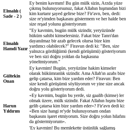
Ey benim kavmım! Bu gün mülk sizin, Arzda yüze
çıkmış bulunuyorsunuz, fakat Allahın hışmından bizi
Elmalılı (
kim kurtarır şayed gelirse bize? Fir'avn, ben, dedi:
Sade - 2 )
size re'yimden başkasını göstermem ve her halde ben
size reşad yolunu gösteriyorum
"Ey kavmim, bugün mülk sizindir, yeryüzünde
hüküm sahibi kimselersiniz. Fakat bize Tanrı'dan
dayanılmaz bir azab gelecek olursa bize kim
Elmalılı
yardımcı olabilecek?" Firavun dedi ki: "Ben, size
Hamdi Yazır
yalnızca gördüğümü (kendi görüşümü) gösteriyorum
ve ben sizi doğru yoldan da başkasına
yöneltmiyorum."
Ey kavmim! Bugün, yeryüzüne hakim kimseler
olarak hükümranlık sizindir. Ama Allah'ın azabı bize
Gültekin
gelip çatarsa, kim bize yardım eder? Firavun: Ben
Onan
size kendi görüşümü söylüyorum ve yine size ancak
doğru yolu gösteriyorum dedi.
«Ey kavmim, bugün bu yerde, siz gaalib (kimse) ler
olmak üzere, mülk sizindir. Fakat Allahın hışmı bize
Harun
gelib çatarsa kim bize yardım eder»? Fir'avn dedi ki:
Yıldırım
«Ben size hangi re'yde bulunuyorsam ondan
başkasını işaret etmiyorum. Size doğru yolun hilafını
da göstermiyorum».
'Ey kavmim! Bu memlekette üstünlük sağlamış