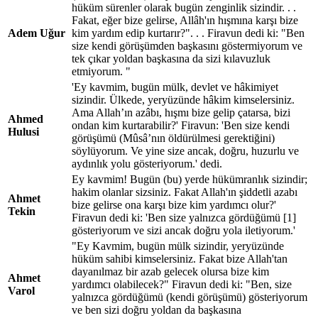
hüküm sürenler olarak bugün zenginlik sizindir. . .
Fakat, eğer bize gelirse, Allâh'ın hışmına karşı bize
Adem Uğur
kim yardım edip kurtarır?". . . Firavun dedi ki: "Ben
size kendi görüşümden başkasını göstermiyorum ve
tek çıkar yoldan başkasına da sizi kılavuzluk
etmiyorum. "
'Ey kavmim, bugün mülk, devlet ve hâkimiyet
sizindir. Ülkede, yeryüzünde hâkim kimselersiniz.
Ama Allah’ın azâbı, hışmı bize gelip çatarsa, bizi
Ahmed
ondan kim kurtarabilir?' Firavun: 'Ben size kendi
Hulusi
görüşümü (Mûsâ’nın öldürülmesi gerektiğini)
söylüyorum. Ve yine size ancak, doğru, huzurlu ve
aydınlık yolu gösteriyorum.' dedi.
Ey kavmim! Bugün (bu) yerde hükümranlık sizindir;
hakim olanlar sizsiniz. Fakat Allah'ın şiddetli azabı
Ahmet
bize gelirse ona karşı bize kim yardımcı olur?'
Tekin
Firavun dedi ki: 'Ben size yalnızca gördüğümü [1]
gösteriyorum ve sizi ancak doğru yola iletiyorum.'
"Ey Kavmim, bugün mülk sizindir, yeryüzünde
hüküm sahibi kimselersiniz. Fakat bize Allah'tan
dayanılmaz bir azab gelecek olursa bize kim
Ahmet
yardımcı olabilecek?" Firavun dedi ki: "Ben, size
Varol
yalnızca gördüğümü (kendi görüşümü) gösteriyorum
ve ben sizi doğru yoldan da başkasına