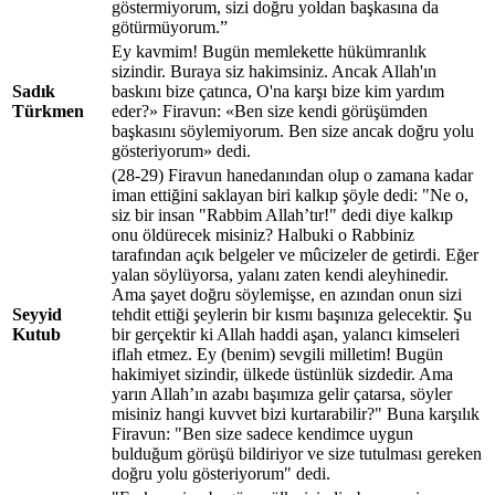
göstermiyorum, sizi doğru yoldan başkasına da
götürmüyorum.”
Ey kavmim! Bugün memlekette hükümranlık
sizindir. Buraya siz hakimsiniz. Ancak Allah'ın
Sadık
baskını bize çatınca, O'na karşı bize kim yardım
Türkmen
eder?» Firavun: «Ben size kendi görüşümden
başkasını söylemiyorum. Ben size ancak doğru yolu
gösteriyorum» dedi.
(28-29) Firavun hanedanından olup o zamana kadar
iman ettiğini saklayan biri kalkıp şöyle dedi: "Ne o,
siz bir insan "Rabbim Allah’tır!" dedi diye kalkıp
onu öldürecek misiniz? Halbuki o Rabbiniz
tarafından açık belgeler ve mûcizeler de getirdi. Eğer
yalan söylüyorsa, yalanı zaten kendi aleyhinedir.
Ama şayet doğru söylemişse, en azından onun sizi
Seyyid
tehdit ettiği şeylerin bir kısmı başınıza gelecektir. Şu
Kutub
bir gerçektir ki Allah haddi aşan, yalancı kimseleri
iflah etmez. Ey (benim) sevgili milletim! Bugün
hakimiyet sizindir, ülkede üstünlük sizdedir. Ama
yarın Allah’ın azabı başımıza gelir çatarsa, söyler
misiniz hangi kuvvet bizi kurtarabilir?" Buna karşılık
Firavun: "Ben size sadece kendimce uygun
bulduğum görüşü bildiriyor ve size tutulması gereken
doğru yolu gösteriyorum" dedi.