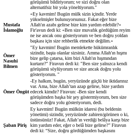
görüşümü bildiriyorum; ve sizi doğru olan
alternatifsiz bir yola yöneltiyorum."
«Ey kavmim! Bugün mülk sizin içindir. Yerde
yükselmişler bulunuyorsunuz. Fakat eğer bize
Mustafa
Allah'ın azabı gelirse bize kim yardım edebilir?»
İslamoğlu
Fir'avun dedi ki: «Ben size muvafık gördüğüm reyim
ne ise ancak onu gösteriyorum ve ben doğru yoldan
başkası için size rehberlik etmekte değilim.»
"Ey kavmim! Bugün memlekette hükümranlık
sizindir, başta olanlar sizsiniz. Amma Allah'ın hışmı
Ömer
bize gelip çatarsa, kim bizi Allah'ın hışmından
Nasuhi
kurtarır?" Firavun dedi ki: "Ben size yalnızca kendi
Bilmen
görüşümü söylüyorum ve size ancak doğru yolu
gösteriyorum. "
-Ey halkım, bugün, yeryüzünde güçlü bir iktidarınız
var. Ama, bize Allah’tan azap gelirse, bize yardım
Ömer Öngüt
edecek kimdir? Firavun: -Ben size kendi
görüşümden başka bir şey göstermiyorum, ben size
sadece doğru yolu gösteriyorum, dedi.
Ey kavmim! Bugün mülkün idaresi (bu beldenin
yönetimi) sizindir, yeryüzünde zahiren/görünen o ki,
üstünsünüz! Fakat, Allah’ın verdiği belâya karşı bize
Şaban Piriş
kim yardım eder, eğer o belâ bize gelirse?” Firavun
dedi ki: “Size, doğru gördüğümden başkasını