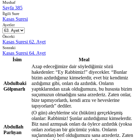
Mushaf
Sayfa 385
İlgili Sure
Kasas Suresi
Ayetler
Önceki
Kasas Suresi 62. Ayet
Sonraki
Kasas Suresi 64. Ayet
İsim
Meal
Azap edeceğimize dair söylediğimiz sözü
hakedenler: “Ey Rabbimiz!” diyecekler. “Bunlar
bizim azdırdığımız kimselerdir, evet biz kendimiz
Abdulbaki
azdığımız gibi, onları da azdırdık. Onların
Gölpınarlı
yaptıklarından uzak olduğumuzu, bu hususta bizim
suçumuzun olmadığını sana arzederiz. Zaten onlar,
bize tapmıyorlardı, kendi arzu ve heveslerine
tapıyorlardı” dediler.
(O gün) aleyhlerine söz (hüküm) gerçekleşmiş
olanlar: Rabbimiz! Şunlar azdırdığımız kimselerdir.
Biz nasıl azmışsak onları da öylece azdırdık (yoksa
Abdullah
onları zorlayan bir gücümüz yoktu. Onların
Parlıyan
suçlarından) berî olduğumuzu sana arzederiz. Zaten