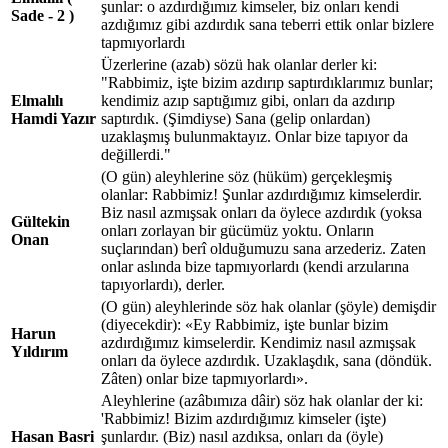
şunlar: o azdırdığımız kimseler, biz onları kendi
Sade - 2 )
azdığımız gibi azdırdık sana teberri ettik onlar bizlere
tapmıyorlardı
Üzerlerine (azab) sözü hak olanlar derler ki:
"Rabbimiz, işte bizim azdırıp saptırdıklarımız bunlar;
Elmalılı
kendimiz azıp saptığımız gibi, onları da azdırıp
Hamdi Yazır
saptırdık. (Şimdiyse) Sana (gelip onlardan)
uzaklaşmış bulunmaktayız. Onlar bize tapıyor da
değillerdi."
(O gün) aleyhlerine söz (hüküm) gerçekleşmiş
olanlar: Rabbimiz! Şunlar azdırdığımız kimselerdir.
Biz nasıl azmışsak onları da öylece azdırdık (yoksa
Gültekin
onları zorlayan bir gücümüz yoktu. Onların
Onan
suçlarından) berî olduğumuzu sana arzederiz. Zaten
onlar aslında bize tapmıyorlardı (kendi arzularına
tapıyorlardı), derler.
(O gün) aleyhlerinde söz hak olanlar (şöyle) demişdir
(diyecekdir): «Ey Rabbimiz, işte bunlar bizim
Harun
azdırdığımız kimselerdir. Kendimiz nasıl azmışsak
Yıldırım
onları da öylece azdırdık. Uzaklaşdık, sana (döndük.
Zâten) onlar bize tapmıyorlardı».
Aleyhlerine (azâbımıza dâir) söz hak olanlar der ki:
'Rabbimiz! Bizim azdırdığımız kimseler (işte)
Hasan Basri
şunlardır. (Biz) nasıl azdıksa, onları da (öyle)