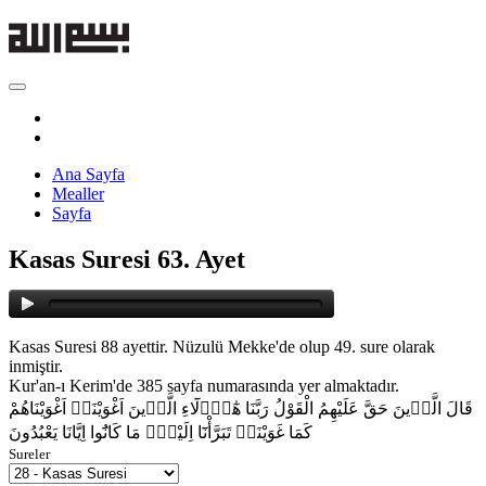
Ana Sayfa
Mealler
Sayfa
Kasas Suresi 63. Ayet
Kasas Suresi 88 ayettir. Nüzulü Mekke'de olup 49. sure olarak
inmiştir.
Kur'an-ı Kerim'de 385 sayfa numarasında yer almaktadır.
قَالَ الَّذ۪ينَ حَقَّ عَلَيْهِمُ الْقَوْلُ رَبَّنَا هٰٓؤُ۬لَٓاءِ الَّذ۪ينَ اَغْوَيْنَاۚ اَغْوَيْنَاهُمْ
كَمَا غَوَيْنَاۚ تَبَرَّأْنَٓا اِلَيْكَۘ مَا كَانُٓوا اِيَّانَا يَعْبُدُونَ
Sureler