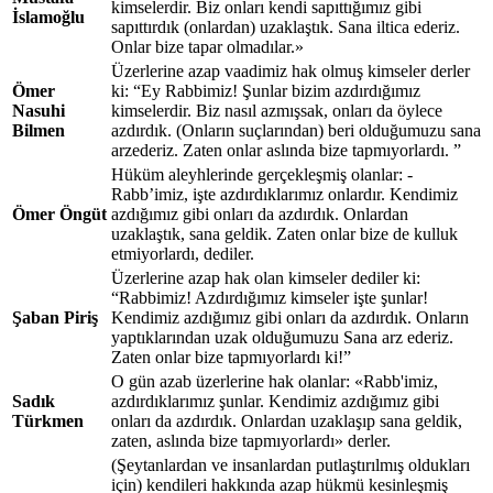
kimselerdir. Biz onları kendi sapıttığımız gibi
İslamoğlu
sapıttırdık (onlardan) uzaklaştık. Sana iltica ederiz.
Onlar bize tapar olmadılar.»
Üzerlerine azap vaadimiz hak olmuş kimseler derler
Ömer
ki: “Ey Rabbimiz! Şunlar bizim azdırdığımız
Nasuhi
kimselerdir. Biz nasıl azmışsak, onları da öylece
Bilmen
azdırdık. (Onların suçlarından) beri olduğumuzu sana
arzederiz. Zaten onlar aslında bize tapmıyorlardı. ”
Hüküm aleyhlerinde gerçekleşmiş olanlar: -
Rabb’imiz, işte azdırdıklarımız onlardır. Kendimiz
Ömer Öngüt
azdığımız gibi onları da azdırdık. Onlardan
uzaklaştık, sana geldik. Zaten onlar bize de kulluk
etmiyorlardı, dediler.
Üzerlerine azap hak olan kimseler dediler ki:
“Rabbimiz! Azdırdığımız kimseler işte şunlar!
Şaban Piriş
Kendimiz azdığımız gibi onları da azdırdık. Onların
yaptıklarından uzak olduğumuzu Sana arz ederiz.
Zaten onlar bize tapmıyorlardı ki!”
O gün azab üzerlerine hak olanlar: «Rabb'imiz,
Sadık
azdırdıklarımız şunlar. Kendimiz azdığımız gibi
Türkmen
onları da azdırdık. Onlardan uzaklaşıp sana geldik,
zaten, aslında bize tapmıyorlardı» derler.
(Şeytanlardan ve insanlardan putlaştırılmış oldukları
için) kendileri hakkında azap hükmü kesinleşmiş