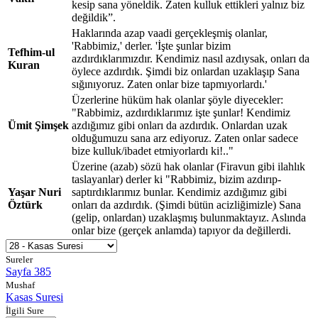
kesip sana yöneldik. Zaten kulluk ettikleri yalnız biz
değildik”.
Haklarında azap vaadi gerçekleşmiş olanlar,
'Rabbimiz,' derler. 'İşte şunlar bizim
Tefhim-ul
azdırdıklarımızdır. Kendimiz nasıl azdıysak, onları da
Kuran
öylece azdırdık. Şimdi biz onlardan uzaklaşıp Sana
sığınıyoruz. Zaten onlar bize tapmıyorlardı.'
Üzerlerine hüküm hak olanlar şöyle diyecekler:
"Rabbimiz, azdırdıklarımız işte şunlar! Kendimiz
Ümit Şimşek
azdığımız gibi onları da azdırdık. Onlardan uzak
olduğumuzu sana arz ediyoruz. Zaten onlar sadece
bize kulluk/ibadet etmiyorlardı ki!.."
Üzerine (azab) sözü hak olanlar (Firavun gibi ilahlık
taslayanlar) derler ki "Rabbimiz, bizim azdırıp-
Yaşar Nuri
saptırdıklarımız bunlar. Kendimiz azdığımız gibi
Öztürk
onları da azdırdık. (Şimdi bütün acizliğimizle) Sana
(gelip, onlardan) uzaklaşmış bulunmaktayız. Aslında
onlar bize (gerçek anlamda) tapıyor da değillerdi.
Sureler
Sayfa 385
Mushaf
Kasas Suresi
İlgili Sure