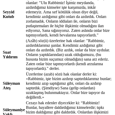
olanlar: "Ulu Rabbimiz! İşimiz meydanda,
azdırdığımız kimseler işte karşımızda, inkâr
Seyyid
edemeyiz. Ama sırf kötülük olsun diye değil,
Kutub
kendimiz azdığımız gibi onları da azdırdık. Onları
zorlamadık. Onların iddiaları ile, onların bizi
putlaştırmaları ile hiçbir ilişkimiz olmadığını ilan
ediyoruz, Sana sığınıyoruz. Zaten aslında onlar bize
tapmıyorlardı, kendi hevalarına tapıyorlardı."
(Azâb) söz(ü) üzerlerine hak olanlar: "Rabbimiz,
azdırdıklarımız şunlar. Kendimiz azdığımız gibi
onları da azdırdık. (Biz azdık, onlar da bize uydular.
Suat
Onların yaptıklarından) uzak olduğumuzu, (bu
Yıldırım
hususta bizim suçumuz olmadığını) sana arz ederiz.
Zaten onlar bize tapmıyorlardı (kendi arzularına
tapıyorlardı)." derler.
Üzerlerine (azab) sözü hak olanlar derler ki:
«Rabbimiz, işte bizim azdırıp saptırdıklarımız bunlar;
Süleyman
kendimiz azıp saptığımız gibi, onları da azdırıp
Ateş
saptırdık. (Şimdiyse) Sana (gelip onlardan)
uzaklaşmış bulunmaktayız. Onlar bize tapıyor da
değillerdi.»
Cezayı hak edenler diyecekler ki: “Rabbimiz!
Bunlar, hayallere daldırdığımız kimselerdir; tıpkı
Süleymaniye
bizim daldığımız gibi daldırdık. Onlardan ilişkimizi
Vakfı