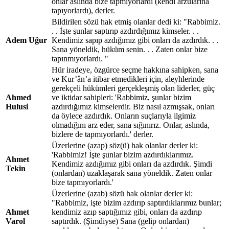
onlar aslında bize tapmıyorlardı (kendi arzularına
tapıyorlardı), derler.
Bildirilen sözü hak etmiş olanlar dedi ki: "Rabbimiz.
. . İşte şunlar saptırıp azdırdığımız kimseler. . .
Adem Uğur
Kendimiz sapıp azdığımız gibi onları da azdırdık. . .
Sana yöneldik, hüküm senin. . . Zaten onlar bize
tapınmıyorlardı. "
Hür iradeye, özgürce seçme hakkına sahipken, sana
ve Kur’ân’a itibar etmedikleri için, aleyhlerinde
gerekçeli hükümleri gerçekleşmiş olan liderler, güç
Ahmed
ve iktidar sahipleri: 'Rabbimiz, şunlar bizim
Hulusi
azdırdığımız kimselerdir. Biz nasıl azmışsak, onları
da öylece azdırdık. Onların suçlarıyla ilgimiz
olmadığını arz eder, sana sığınırız. Onlar, aslında,
bizlere de tapmıyorlardı.' derler.
Üzerlerine (azap) söz(ü) hak olanlar derler ki:
'Rabbimiz! İşte şunlar bizim azdırdıklarımız.
Ahmet
Kendimiz azdığımız gibi onları da azdırdık. Şimdi
Tekin
(onlardan) uzaklaşarak sana yöneldik. Zaten onlar
bize tapmıyorlardı.'
Üzerlerine (azab) sözü hak olanlar derler ki:
"Rabbimiz, işte bizim azdırıp saptırdıklarımız bunlar;
Ahmet
kendimiz azıp saptığımız gibi, onları da azdırıp
Varol
saptırdık. (Şimdiyse) Sana (gelip onlardan)