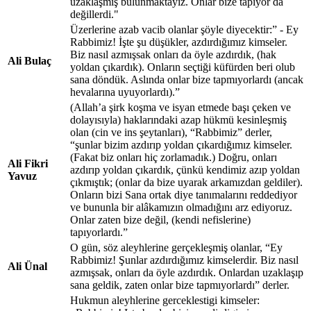
uzaklaşmış bulunmaktayız. Onlar bize tapıyor da
değillerdi."
Üzerlerine azab vacib olanlar şöyle diyecektir:” - Ey
Rabbimiz! İşte şu düşükler, azdırdığımız kimseler.
Biz nasıl azmışsak onları da öyle azdırdık, (hak
Ali Bulaç
yoldan çıkardık). Onların seçtiği küfürden beri olub
sana döndük. Aslında onlar bize tapmıyorlardı (ancak
hevalarına uyuyorlardı).”
(Allah’a şirk koşma ve isyan etmede başı çeken ve
dolayısıyla) haklarındaki azap hükmü kesinleşmiş
olan (cin ve ins şeytanları), “Rabbimiz” derler,
“şunlar bizim azdırıp yoldan çıkardığımız kimseler.
(Fakat biz onları hiç zorlamadık.) Doğru, onları
Ali Fikri
azdırıp yoldan çıkardık, çünkü kendimiz azıp yoldan
Yavuz
çıkmıştık; (onlar da bize uyarak arkamızdan geldiler).
Onların bizi Sana ortak diye tanımalarını reddediyor
ve bununla bir alâkamızın olmadığını arz ediyoruz.
Onlar zaten bize değil, (kendi nefislerine)
tapıyorlardı.”
O gün, söz aleyhlerine gerçekleşmiş olanlar, “Ey
Rabbimiz! Şunlar azdırdığımız kimselerdir. Biz nasıl
Ali Ünal
azmışsak, onları da öyle azdırdık. Onlardan uzaklaşıp
sana geldik, zaten onlar bize tapmıyorlardı” derler.
Hukmun aleyhlerine gerceklestigi kimseler: