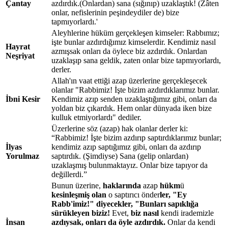
Çantay
azdırdık.(Onlardan) sana (sığınıp) uzaklaştık! (Zâten
onlar, nefislerinin peşindeydiler de) bize
tapmıyorlardı.'
Aleyhlerine hüküm gerçekleşen kimseler: Rabbımız;
işte bunlar azdırdığımız kimselerdir. Kendimiz nasıl
Hayrat
azmışsak onları da öylece biz azdırdık. Onlardan
Neşriyat
uzaklaşıp sana geldik, zaten onlar bize tapmıyorlardı,
derler.
Allah'ın vaat ettiği azap üzerlerine gerçekleşecek
olanlar "Rabbimiz! İşte bizim azdırdıklarımız bunlar.
İbni Kesir
Kendimiz azıp senden uzaklaştığımız gibi, onları da
yoldan biz çıkardık. Hem onlar dünyada iken bize
kulluk etmiyorlardı" dediler.
Üzerlerine söz (azap) hak olanlar derler ki:
“Rabbimiz! İşte bizim azdırıp saptırdıklarımız bunlar;
İlyas
kendimiz azıp saptığımız gibi, onları da azdırıp
Yorulmaz
saptırdık. (Şimdiyse) Sana (gelip onlardan)
uzaklaşmış bulunmaktayız. Onlar bize tapıyor da
değillerdi.”
Bunun üzerine,
haklarında
azap
hükm
ü
kesinleşmiş olan
o saptırıcı önder
ler, "Ey
Rabb'imiz!" diyecekler, "Bunları sapıklığa
sürükleyen biziz!
Evet,
biz nasıl
kendi irademizle
İnsan
azdıysak, onları da öyle azdırdık.
Onlar da kendi