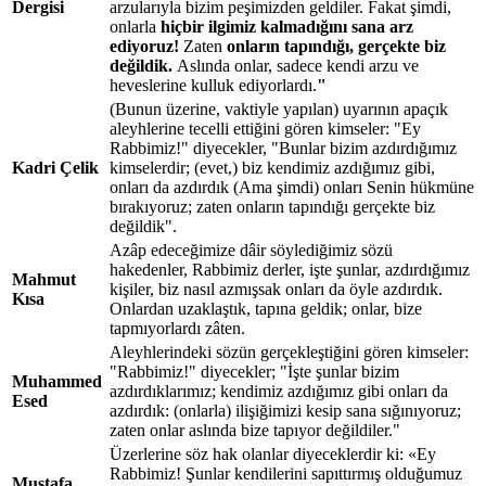
Dergisi
arzularıyla bizim peşimizden geldiler. Fakat şimdi,
onlarla
hiçbir ilgimiz kalmadığını sana arz
ediyoruz!
Zaten
onların tapındığı, gerçekte biz
değildik.
Aslında onlar, sadece kendi arzu ve
heveslerine kulluk ediyorlardı.
"
(Bunun üzerine, vaktiyle yapılan) uyarının apaçık
aleyhlerine tecelli ettiğini gören kimseler: "Ey
Rabbimiz!" diyecekler, "Bunlar bizim azdırdığımız
Kadri Çelik
kimselerdir; (evet,) biz kendimiz azdığımız gibi,
onları da azdırdık (Ama şimdi) onları Senin hükmüne
bırakıyoruz; zaten onların tapındığı gerçekte biz
değildik".
Azâp edeceğimize dâir söylediğimiz sözü
hakedenler, Rabbimiz derler, işte şunlar, azdırdığımız
Mahmut
kişiler, biz nasıl azmışsak onları da öyle azdırdık.
Kısa
Onlardan uzaklaştık, tapına geldik; onlar, bize
tapmıyorlardı zâten.
Aleyhlerindeki sözün gerçekleştiğini gören kimseler:
"Rabbimiz!" diyecekler; "İşte şunlar bizim
Muhammed
azdırdıklarımız; kendimiz azdığımız gibi onları da
Esed
azdırdık: (onlarla) ilişiğimizi kesip sana sığınıyoruz;
zaten onlar aslında bize tapıyor değildiler."
Üzerlerine söz hak olanlar diyeceklerdir ki: «Ey
Rabbimiz! Şunlar kendilerini sapıttırmış olduğumuz
Mustafa