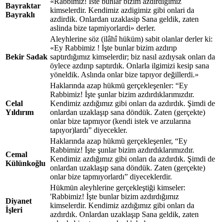
«Rabbimiz! Iste bunlar bizim azdirdigimiz
Bayraktar
kimselerdir. Kendimiz azdigimiz gibi onlari da
Bayraklı
azdirdik. Onlardan uzaklasip Sana geldik, zaten
aslinda bize tapmiyorlardi» derler.
Aleyhlerine söz (ilâhî hüküm) sabit olanlar derler ki:
«Ey Rabbimiz ! İşte bunlar bizim azdırıp
Bekir Sadak
saptırdığımız kimselerdir; biz nasıl azdıysak onları da
öylece azdırıp saptırdık. Onlarla ilgimizi kesip sana
yöneldik. Aslında onlar bize tapıyor değillerdi.»
Haklarında azap hükmü gerçekleşenler: “Ey
Rabbimiz! İşte şunlar bizim azdırdıklarımızdır.
Celal
Kendimiz azdığımız gibi onları da azdırdık. Şimdi de
Yıldırım
onlardan uzaklaşıp sana döndük. Zaten (gerçekte)
onlar bize tapmıyor (kendi istek ve arzularına
tapıyor)lardı” diyecekler.
Haklarında azap hükmü gerçekleşenler, “Ey
Rabbimiz! İşte şunlar bizim azdırdıklarımızdır.
Cemal
Kendimiz azdığımız gibi onları da azdırdık. Şimdi de
Külünkoğlu
onlardan uzaklaşıp sana döndük. Zaten (gerçekte)
onlar bize tapmıyorlardı” diyeceklerdir.
Hükmün aleyhlerine gerçekleştiği kimseler:
'Rabbimiz! İşte bunlar bizim azdırdığımız
Diyanet
kimselerdir. Kendimiz azdığımız gibi onları da
İşleri
azdırdık. Onlardan uzaklaşıp Sana geldik, zaten