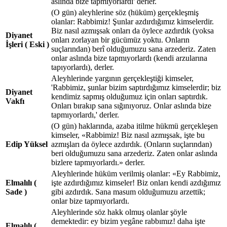
aslında bize tapmıyorlardı' derler.
(O gün) aleyhlerine söz (hüküm) gerçekleşmiş
olanlar: Rabbimiz! Şunlar azdırdığımız kimselerdir.
Biz nasıl azmışsak onları da öylece azdırdık (yoksa
Diyanet
onları zorlayan bir gücümüz yoktu. Onların
İşleri ( Eski )
suçlarından) berî olduğumuzu sana arzederiz. Zaten
onlar aslında bize tapmıyorlardı (kendi arzularına
tapıyorlardı), derler.
Aleyhlerinde yargının gerçekleştiği kimseler,
'Rabbimiz, şunlar bizim saptırdığımız kimselerdir; biz
Diyanet
kendimiz sapmış olduğumuz için onları saptırdık.
Vakfı
Onları bırakıp sana sığınıyoruz. Onlar aslında bize
tapmıyorlardı,' derler.
(O gün) haklarında, azaba itilme hükmü gerçekleşen
kimseler, «Rabbimiz! Biz nasıl azmışsak, işte bu
Edip Yüksel
azmışları da öylece azdırdık. (Onların suçlarından)
beri olduğumuzu sana arzederiz. Zaten onlar aslında
bizlere tapmıyorlardı.» derler.
Aleyhlerinde hüküm verilmiş olanlar: «Ey Rabbimiz,
Elmalılı (
işte azdırdığımız kimseler! Biz onları kendi azdığımız
Sade )
gibi azdırdık. Sana masum olduğumuzu arzettik;
onlar bize tapmıyorlardı.
Aleyhlerinde söz hakk olmuş olanlar şöyle
demektedir: ey bizim yegâne rabbımız! daha işte
Elmalılı (