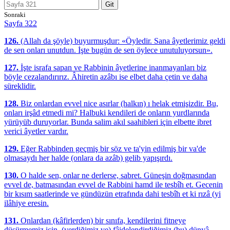
Git
Sonraki
Sayfa 322
126.
(Allah da şöyle) buyurmuşdur: «Öyledir. Sana âyetlerimiz geldi
de sen onları unutdun. İşte bugün de sen öylece unutuluyorsun».
127.
İşte israfa sapan ve Rabbinin âyetlerine inanmayanları biz
böyle cezalandırırız. Âhiretin azâbı ise elbet daha çetin ve daha
süreklidir.
128.
Biz onlardan evvel nice asırlar (halkın) ı helak etmişizdir. Bu,
onları irşâd etmedi mi? Halbuki kendileri de onların yurdlarında
yürüyüb duruyorlar. Bunda salim akıl saahibleri için elbette ibret
verici âyetler vardır.
129.
Eğer Rabbinden geçmiş bir söz ve ta'yin edilmiş bir va'de
olmasaydı her halde (onlara da azâb) gelib yapışırdı.
130.
O halde sen, onlar ne derlerse, sabret. Güneşin doğmasından
evvel de, batmasından evvel de Rabbini hamd ile tesbîh et. Gecenin
bir kısım saatlerinde ve gündüzün etrafında dahi tesbîh et ki rızâ (yi
ilâhiye eresin.
131.
Onlardan (kâfirlerden) bir sınıfa, kendilerini fitneye
düşürmemiz için, (verdiğimiz ve) fâidelendirdiğimiz (bu) dünyâ