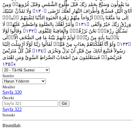
مَا يَقُولُونَ وَسَبِّحْ بِحَمْدِ رَبِّكَ قَبْلَ طُلُوعِ الشَّمْسِ وَقَبْلَ غُرُوبِهَاۚ وَمِنْ
وَلَا تَمُدَّنَّ عَيْنَيْكَ
﴿١٣٠﴾
اٰنَٓائِ الَّيْلِ فَسَبِّـحْ وَاَطْرَافَ النَّهَارِ لَعَلَّكَ تَرْضٰى
اِلٰى مَا مَتَّعْنَا بِه۪ٓ اَزْوَاجاً مِنْهُمْ زَهْرَةَ الْحَيٰوةِ الدُّنْيَا لِنَفْتِنَهُمْ ف۪يهِۜ
وَأْمُرْ اَهْلَكَ بِالصَّلٰوةِ وَاصْطَبِرْ عَلَيْهَاۜ لَا
﴿١٣١﴾
وَرِزْقُ رَبِّكَ خَيْرٌ وَاَبْقٰى
وَقَالُوا لَوْلَا
﴿١٣٢﴾
نَسْـَٔلُكَ رِزْقاًۜ نَحْنُ نَرْزُقُكَۜ وَالْعَاقِبَةُ لِلتَّقْوٰى
يَأْت۪ينَا بِاٰيَةٍ مِنْ رَبِّه۪ۜ اَوَلَمْ تَأْتِهِمْ بَيِّنَةُ مَا فِي الصُّحُفِ الْاُو۫لٰى
وَلَوْ اَنَّٓا اَهْلَكْنَاهُمْ بِعَذَابٍ مِنْ قَبْلِه۪ لَقَالُوا رَبَّنَا لَوْلَٓا اَرْسَلْتَ اِلَيْنَا
﴿١٣٣﴾
قُلْ كُلٌّ مُتَرَبِّصٌ
﴿١٣٤﴾
رَسُولاً فَنَتَّبِعَ اٰيَاتِكَ مِنْ قَبْلِ اَنْ نَذِلَّ وَنَخْزٰى
فَتَرَبَّصُواۚ فَسَتَعْلَمُونَ مَنْ اَصْحَابُ الصِّرَاطِ السَّوِيِّ وَمَنِ اهْتَدٰى
﴿١٣٥﴾
Sureler
Mealler
Sayfa 320
Önceki
Git
Sayfa 322
Sonraki
Bismillah