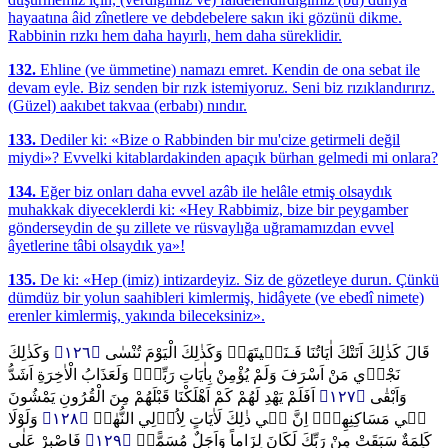
hayaatına âid zînetlere ve debdebelere sakın iki gözünü dikme.
Rabbinin rızkı hem daha hayırlı, hem daha süreklidir.
132.
Ehline (ve ümmetine) namazı emret. Kendin de ona sebat ile
devam eyle. Biz senden bir rızk istemiyoruz. Seni biz rızıklandırırız.
(Güzel) aakıbet takvaa (erbabı) nındır.
133.
Dediler ki: «Bize o Rabbinden bir mu'cize getirmeli değil
miydi»? Evvelki kitablardakinden apaçık bürhan gelmedi mi onlara?
134.
Eğer biz onları daha evvel azâb ile helâle etmiş olsaydık
muhakkak diyeceklerdi ki: «Hey Rabbimiz, bize bir peygamber
gönderseydin de şu zillete ve rüsvaylığa uğramamızdan evvel
âyetlerine tâbi olsaydık ya»!
135.
De ki: «Hep (imiz) intizardeyiz. Siz de gözetleye durun. Çünkü
dümdüz bir yolun saahibleri kimlermiş, hidâyete (ve ebedî nimete)
erenler kimlermiş, yakında bileceksiniz».
وَكَذٰلِكَ
﴿١٢٦﴾
قَالَ كَذٰلِكَ اَتَتْكَ اٰيَاتُنَا فَـنَس۪يتَهَاۚ وَكَذٰلِكَ الْيَوْمَ تُنْسٰى
نَجْز۪ي مَنْ اَسْرَفَ وَلَمْ يُؤْمِنْ بِاٰيَاتِ رَبِّه۪ۜ وَلَعَذَابُ الْاٰخِرَةِ اَشَدُّ
اَفَلَمْ يَهْدِ لَهُمْ كَمْ اَهْلَكْنَا قَبْلَهُمْ مِنَ الْقُرُونِ يَمْشُونَ
﴿١٢٧﴾
وَاَبْقٰى
وَلَوْلَا
﴿١٢٨﴾
ف۪ي مَسَاكِنِهِمْۜ اِنَّ ف۪ي ذٰلِكَ لَاٰيَاتٍ لِاُو۬لِي النُّهٰى۟
فَاصْبِرْ عَلٰى
﴿١٢٩﴾
كَلِمَةٌ سَبَقَتْ مِنْ رَبِّكَ لَكَانَ لِزَاماً وَاَجَلٌ مُسَمًّىۜ