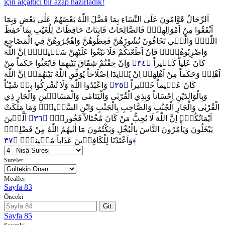
için alçaltıcı bir azap hazırladık!
اَلرِّجَالُ قَوَّامُونَ عَلَى النِّسَٓاءِ بِمَا فَضَّلَ اللّٰهُ بَعْضَهُمْ عَلٰى بَعْضٍ وَبِمَٓا
اَنْفَقُوا مِنْ اَمْوَالِهِمْۜ فَالصَّالِحَاتُ قَانِتَاتٌ حَافِظَاتٌ لِلْغَيْبِ بِمَا حَفِظَ
اللّٰهُۜ وَالّٰت۪ي تَخَافُونَ نُشُوزَهُنَّ فَعِظُوهُنَّ وَاهْجُرُوهُنَّ فِي الْمَضَاجِعِ
وَاضْرِبُوهُنَّۚ فَاِنْ اَطَعْنَكُمْ فَلَا تَبْغُوا عَلَيْهِنَّ سَب۪يلاًۜ اِنَّ اللّٰهَ
وَاِنْ خِفْتُمْ شِقَاقَ بَيْنِهِمَا فَابْعَثُوا حَكَماً مِنْ
﴿٣٤﴾
كَانَ عَلِياًّ كَب۪يراً
اَهْلِه۪ وَحَكَماً مِنْ اَهْلِهَاۚ اِنْ يُر۪يدَٓا اِصْلَاحاً يُوَفِّقِ اللّٰهُ بَيْنَهُمَاۜ اِنَّ اللّٰهَ
وَاعْبُدُوا اللّٰهَ وَلَا تُشْرِكُوا بِه۪ شَيْـٔاً
﴿٣٥﴾
كَانَ عَل۪يماً خَب۪يراً
وَبِالْوَالِدَيْنِ اِحْسَاناً وَبِذِي الْقُرْبٰى وَالْيَتَامٰى وَالْمَسَاك۪ينِ وَالْجَارِ ذِي
الْقُرْبٰى وَالْجَارِ الْجُنُبِ وَالصَّاحِبِ بِالْجَنْبِ وَابْنِ السَّب۪يلِۙ وَمَا مَلَكَتْ
اَلَّذ۪ينَ
﴿٣٦﴾
اَيْمَانُكُمْۜ اِنَّ اللّٰهَ لَا يُحِبُّ مَنْ كَانَ مُخْتَالاً فَخُوراًۙ
يَبْخَلُونَ وَيَأْمُرُونَ النَّاسَ بِالْبُخْلِ وَيَكْتُمُونَ مَٓا اٰتٰيهُمُ اللّٰهُ مِنْ فَضْلِه۪ۜ
وَاَعْتَدْنَا لِلْكَافِر۪ينَ عَذَاباً مُه۪يناًۚ
﴿٣٧﴾
Sureler
Mealler
Sayfa 83
Önceki
Git
Sayfa 85