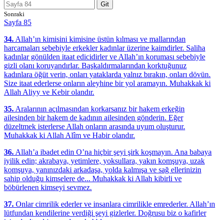
Git
Sonraki
Sayfa 85
34.
Allah’ın kimisini kimisine üstün kılması ve mallarından
harcamaları sebebiyle erkekler kadınlar üzerine kaimdirler. Saliha
kadınlar gönülden itaat edicidirler ve Allah’ın koruması sebebiyle
gizli olanı koruyandırlar. Başkaldırmalarından korktuğunuz
kadınlara öğüt verin, onları yataklarda yalnız bırakın, onları dövün.
Size itaat ederlerse onların aleyhine bir yol aramayın. Muhakkak ki
Allah Aliyy ve Kebir olandır.
35.
Aralarının açılmasından korkarsanız bir hakem erkeğin
ailesinden bir hakem de kadının ailesinden gönderin. Eğer
düzeltmek isterlerse Allah onların arasında uyum oluşturur.
Muhakkak ki Allah Alîm ve Habir olandır.
36.
Allah’a ibadet edin O’na hiçbir şeyi şirk koşmayın. Ana babaya
iyilik edin; akrabaya, yetimlere, yoksullara, yakın komşuya, uzak
komşuya, yanınızdaki arkadaşa, yolda kalmışa ve sağ ellerinizin
sahip olduğu kimselere de... Muhakkak ki Allah kibirli ve
böbürlenen kimseyi sevmez.
37.
Onlar cimrilik ederler ve insanlara cimrilikle emrederler. Allah’ın
lütfundan kendilerine verdiği şeyi gizlerler. Doğrusu biz o kafirler