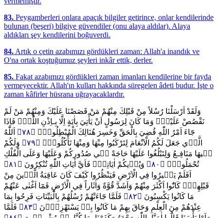
vermemiştir.
83.
Peygamberleri onlara apaçık bilgiler getirince, onlar kendilerinde
bulunan (beşeri) bilgiye güvendiler (onu alaya aldılar). Alaya
aldıkları şey kendilerini boğuverdi.
84.
Artık o çetin azabımızı gördükleri zaman: Allah'a inandık ve
O'na ortak koştuğumuz şeyleri inkâr ettik, derler.
85.
Fakat azabımızı gördükleri zaman imanları kendilerine bir fayda
vermeyecektir. Allah'ın kulları hakkında süregelen âdeti budur. İşte o
zaman kâfirler hüsrana uğrayacaklardır.
وَلَقَدْ اَرْسَلْنَا رُسُلاً مِنْ قَبْلِكَ مِنْهُمْ مَنْ قَصَصْنَا عَلَيْكَ وَمِنْهُمْ مَنْ لَمْ
نَقْصُصْ عَلَيْكَۜ وَمَا كَانَ لِرَسُولٍ اَنْ يَأْتِيَ بِاٰيَةٍ اِلَّا بِـاِذْنِ اللّٰهِۚ فَاِذَا
اَللّٰهُ
﴿٧٨﴾
جَٓاءَ اَمْرُ اللّٰهِ قُضِيَ بِالْحَقِّ وَخَسِرَ هُنَالِكَ الْمُبْطِلُونَ۟
وَلَكُمْ
﴿٧٩﴾
الَّذ۪ي جَعَلَ لَكُمُ الْاَنْعَامَ لِتَرْكَبُوا مِنْهَا وَمِنْهَا تَأْكُلُونَۘ
ف۪يهَا مَنَافِـعُ وَلِتَبْلُغُوا عَلَيْهَا حَاجَةً ف۪ي صُدُورِكُمْ وَعَلَيْهَا وَعَلَى الْفُلْكِ
﴿٨١﴾
وَيُر۪يكُمْ اٰيَاتِه۪ۗ فَاَيَّ اٰيَاتِ اللّٰهِ تُنْكِرُونَ
﴿٨٠﴾
تُحْمَلُونَۜ
اَفَلَمْ يَس۪يرُوا فِي الْاَرْضِ فَيَنْظُرُوا كَيْفَ كَانَ عَاقِبَةُ الَّذ۪ينَ مِنْ
قَبْلِهِمْۜ كَانُٓوا اَكْثَرَ مِنْهُمْ وَاَشَدَّ قُوَّةً وَاٰثَاراً فِي الْاَرْضِ فَمَٓا اَغْنٰى عَنْهُمْ
فَلَمَّا جَٓاءَتْهُمْ رُسُلُهُمْ بِالْبَيِّنَاتِ فَرِحُوا بِمَا
﴿٨٢﴾
مَا كَانُوا يَكْسِبُونَ
فَلَمَّا
﴿٨٣﴾
عِنْدَهُمْ مِنَ الْعِلْمِ وَحَاقَ بِهِمْ مَا كَانُوا بِه۪ يَسْتَهْزِؤُ۫نَ
﴿٨٤﴾
رَاَوْا بَأْسَنَا قَالُٓوا اٰمَنَّا بِاللّٰهِ وَحْدَهُ وَكَفَرْنَا بِمَا كُنَّا بِه۪ مُشْرِك۪ينَ