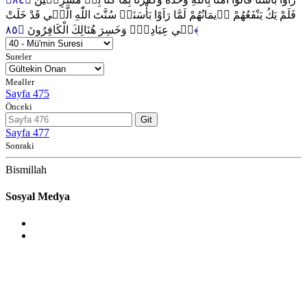
فَلَمْ يَكُ يَنْفَعُهُمْ ا۪يمَانُهُمْ لَمَّا رَاَوْا بَأْسَنَاۜ سُنَّتَ اللّٰهِ الَّت۪ي قَدْ خَلَتْ
ف۪ي عِبَادِه۪ۚ وَخَسِرَ هُنَالِكَ الْكَافِرُونَ
﴿٨٥﴾
Sureler
Mealler
Sayfa 475
Önceki
Git
Sayfa 477
Sonraki
Bismillah
Sosyal Medya