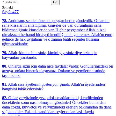
Git
Sonraki
Sayfa 477
78.
Andolsun, senden önce de peygamberler gönderdik. Onlardan
sana kıssalarını anlattığımız kimseler de var, durumlarını sana
bildirmediğimiz kimseler de var. Hiçbir peygamber Allah'ın izni
olmaksızın herhangi bir âyeti kendiliğinden getiremez. Allah'ın emri
gelince de hak uygulanır ve o zaman bâtılı seçenler hüsrana
uğrayacaklardır.
79.
Allah, kimine binesiniz, kimini yiyesiniz diye sizin için
hayvanları yaratandır.
80.
Onlarda sizin için daha nice faydalar vardır. Gönüllerinizdeki bir
arzuya, onlara binerek ulaşırsınız. Onların ve gemilerin üstünde
taşınırsınız.
81.
Allah size âyetlerini gösteriyor. Şimdi, Allah'ın âyetlerinden
hangisini inkâr edersiniz?
82.
Onlar yeryüzünde gezip dolaşmadılar mı ki, kendilerinden
öncekilerin sonu nasıl olmuştur, görsünler! Öncekiler bunlardan
daha çoktu, kuvvetçe ve yeryüzündeki eserleri bakımından da daha
sağlam idiler. Fakat kazandıkları şeyler onlara asla fayda