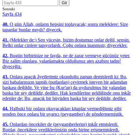
Git
Sonraki
Sayfa 434
40.
O gün Allah, onların hepsini toplayacak; sonra meleklere: Size
tapanlar bunlar mıydı? diyecek.
41.
(Melekler de:) Sen yücesin, bizim dostumuz onlar değil, sensin.
Belki onlar cinlere tapıyorlardı. Çoğu onlara inanmıştı; diyecekler.
42.
Bugün birbirinize ne fayda, ne de zarar vermeye gücünüz yeter.
Biz zalim olanlara, yalanlamakta olduğunuz ateş azabını tadın!
diyeceğiz.
43.
Onlara apaçık âyetlerimiz okunduğu zaman demişlerdi ki: Bu,
sizi babalarınızın taptığı (putlardan) çevirmek isteyen bir adamdan
başkası değildir. Ve yine bu (Kur'an) da uydurulmuş bir yalandan
başka bir şey değildir, dediler. Hak kendilerine geldiğinde onu inkâr
edenler de: Bu, apaçık bir büyüden başka bir şey değildir, dediler.
44.
Halbuki biz onlara okuyacakları kitaplar vermediğimiz gibi
senden önce onlara bir uyarıcı (peygamber) de göndermemiştik.
45.
Onlardan öncekiler de (peygamberlerini) inkâr etmişlerdi.
Bunlar, öncekilere verdiklerimizin onda birine erişmemişlerdi.