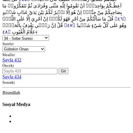
اَعِظُـكُمْ بِوَاحِدَةٍۚ اَنْ تَقُومُوا لِلّٰهِ مَثْنٰى وَفُرَادٰى ثُمَّ تَتَفَكَّرُوا۠ مَا
بِصَاحِبِكُمْ مِنْ جِنَّةٍۜ اِنْ هُوَ اِلَّا نَذ۪يرٌ لَكُمْ بَيْنَ يَدَيْ عَذَابٍ شَد۪يدٍ
قُلْ مَا سَاَلْتُكُمْ مِنْ اَجْرٍ فَهُوَ لَكُمْۜ اِنْ اَجْرِيَ اِلَّا عَلَى اللّٰهِۚ
﴿٤٦﴾
قُلْ اِنَّ رَبّ۪ي يَقْذِفُ بِالْحَقِّۚ
﴿٤٧﴾
وَهُوَ عَلٰى كُلِّ شَيْءٍ شَه۪يدٌ
عَلَّامُ الْغُيُوبِ
﴿٤٨﴾
Sureler
Mealler
Sayfa 432
Önceki
Git
Sayfa 434
Sonraki
Bismillah
Sosyal Medya