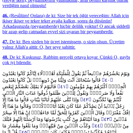
(Böyle iken), peygamberimi yalanladılar; ama benim karşılık olarak
verdiğim nasıl olmuştu!
46.
(Resûlüm! Onlara) de ki: Size bir tek öğüt vereceğim: Allah için
ikişer ikişer ve teker teker ayağa kalkın, sonra da düşünün!
Arkadaşınızda (peygamberde) hiçbir delilik yoktur! O ancak şiddetli
bir azap gelip çatmadan evvel sizi uyaran bir peygamberdir.
47.
De ki: Ben sizden bir ücret istemişsem, o sizin olsun. Ücretim
yalnız Allah'a aittir. O, her şeye şahittir.
48.
De ki: Kuşkusuz, Rabbim gerçeği ortaya koyar. Çünkü O, gaybı
çok iyi bilendir.
وَيَوْمَ يَحْشُرُهُمْ جَم۪يعاً ثُمَّ يَقُولُ لِلْمَلٰٓئِكَةِ اَهٰٓؤُ۬لَٓاءِ اِيَّاكُمْ كَانُوا يَعْبُدُونَ
قَالُوا سُبْحَانَكَ اَنْتَ وَلِيُّنَا مِنْ دُونِهِمْۚ بَلْ كَانُوا يَعْبُدُونَ
﴿٤٠﴾
فَالْيَوْمَ لَا يَمْلِكُ بَعْضُكُمْ لِبَعْضٍ
﴿٤١﴾
الْجِنَّۚ اَكْثَرُهُمْ بِهِمْ مُؤْمِنُونَ
نَفْعاً وَلَا ضَراًّۜ وَنَقُولُ لِلَّذ۪ينَ ظَلَمُوا ذُوقُوا عَذَابَ النَّارِ الَّت۪ي
وَاِذَا تُتْلٰى عَلَيْهِمْ اٰيَاتُنَا بَيِّنَاتٍ قَالُوا مَا هٰذَٓا اِلَّا
﴿٤٢﴾
كُنْتُمْ بِهَا تُكَذِّبُونَ
رَجُلٌ يُر۪يدُ اَنْ يَصُدَّكُمْ عَمَّا كَانَ يَعْبُدُ اٰبَٓاؤُ۬كُمْۚ وَقَالُوا مَا هٰذَٓا اِلَّٓا
اِفْكٌ مُفْتَرًىۜ وَقَالَ الَّذ۪ينَ كَفَرُوا لِلْحَقِّ لَمَّا جَٓاءَهُمْۙ اِنْ هٰذَٓا اِلَّا سِحْرٌ
وَمَٓا اٰتَيْنَاهُمْ مِنْ كُتُبٍ يَدْرُسُونَهَا وَمَٓا اَرْسَلْنَٓا اِلَيْهِمْ قَبْلَكَ
﴿٤٣﴾
مُب۪ينٌ
وَكَذَّبَ الَّذ۪ينَ مِنْ قَبْلِهِمْۙ وَمَا بَلَغُوا مِعْشَارَ مَٓا
﴿٤٤﴾
مِنْ نَذ۪يرٍۜ
قُلْ اِنَّـمَٓا
﴿٤٥﴾
اٰتَيْنَاهُمْ فَكَذَّبُوا رُسُل۪ي۠ فَكَيْفَ كَانَ نَك۪يرِ۟