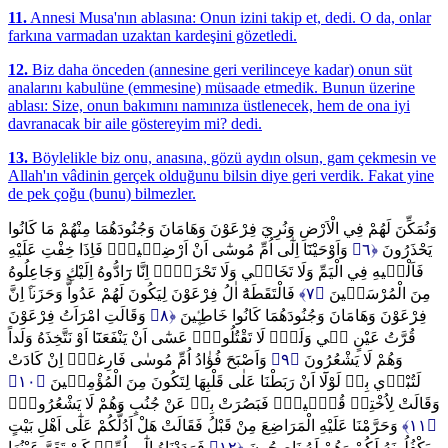
11.
Annesi Musa'nın ablasına: Onun izini takip et, dedi. O da, onlar
farkına varmadan uzaktan kardeşini gözetledi.
12.
Biz daha önceden (annesine geri verilinceye kadar) onun süt
analarını kabulüne (emmesine) müsaade etmedik. Bunun üzerine
ablası: Size, onun bakımını namınıza üstlenecek, hem de ona iyi
davranacak bir aile göstereyim mi? dedi.
13.
Böylelikle biz onu, anasına, gözü aydın olsun, gam çekmesin ve
Allah'ın vâdinin gerçek olduğunu bilsin diye geri verdik. Fakat yine
de pek çoğu (bunu) bilmezler.
وَنُمَكِّنَ لَهُمْ فِي الْاَرْضِ وَنُرِيَ فِرْعَوْنَ وَهَامَانَ وَجُنُودَهُمَا مِنْهُمْ مَا كَانُوا
وَاَوْحَيْنَٓا اِلٰٓى اُمِّ مُوسٰٓى اَنْ اَرْضِع۪يهِۚ فَاِذَا خِفْتِ عَلَيْهِ
﴿٦﴾
يَحْذَرُونَ
فَاَلْق۪يهِ فِي الْيَمِّ وَلَا تَخَاف۪ي وَلَا تَحْزَن۪يۚ اِنَّا رَٓادُّوهُ اِلَيْكِ وَجَاعِلُوهُ
فَالْتَقَطَهُٓ اٰلُ فِرْعَوْنَ لِيَكُونَ لَهُمْ عَدُواًّ وَحَزَناًۜ اِنَّ
﴿٧﴾
مِنَ الْمُرْسَل۪ينَ
وَقَالَتِ امْرَاَتُ فِرْعَوْنَ
﴿٨﴾
فِرْعَوْنَ وَهَامَانَ وَجُنُودَهُمَا كَانُوا خَاطِـ۪ٔينَ
قُرَّتُ عَيْنٍ ل۪ي وَلَكَۜ لَا تَقْتُلُوهُۗ عَسٰٓى اَنْ يَنْفَعَنَٓا اَوْ نَتَّخِذَهُ وَلَداً
وَاَصْبَحَ فُؤٰادُ اُمِّ مُوسٰى فَارِغاًۜ اِنْ كَادَتْ
﴿٩﴾
وَهُمْ لَا يَشْعُرُونَ
﴿١٠﴾
لَتُبْد۪ي بِه۪ لَوْلَٓا اَنْ رَبَطْنَا عَلٰى قَلْبِهَا لِتَكُونَ مِنَ الْمُؤْمِن۪ينَ
وَقَالَتْ لِاُخْتِه۪ قُصّ۪يهِۘ فَبَصُرَتْ بِه۪ عَنْ جُنُبٍ وَهُمْ لَا يَشْعُرُونَۙ
وَحَرَّمْنَا عَلَيْهِ الْمَرَاضِعَ مِنْ قَبْلُ فَقَالَتْ هَلْ اَدُلُّكُمْ عَلٰٓى اَهْلِ بَيْتٍ
﴿١١﴾
فَرَدَدْنَاهُ اِلٰٓى اُمِّه۪ كَيْ تَقَرَّ عَيْنُهَا
﴿١٢﴾
يَكْفُلُونَهُ لَكُمْ وَهُمْ لَهُ نَاصِحُونَ