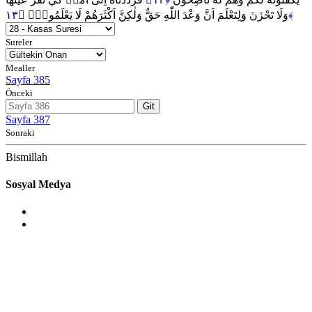
وَلَا تَحْزَنَ وَلِتَعْلَمَ اَنَّ وَعْدَ اللّٰهِ حَقٌّ وَلٰكِنَّ اَكْثَرَهُمْ لَا يَعْلَمُونَ۟
﴿١٣﴾
Sureler
Mealler
Sayfa 385
Önceki
Git
Sayfa 387
Sonraki
Bismillah
Sosyal Medya