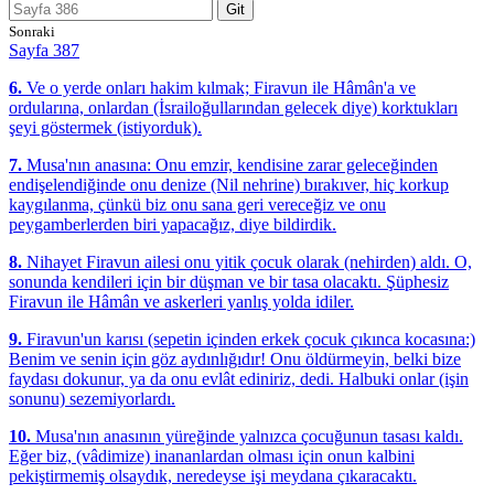
Git
Sonraki
Sayfa 387
6.
Ve o yerde onları hakim kılmak; Firavun ile Hâmân'a ve
ordularına, onlardan (İsrailoğullarından gelecek diye) korktukları
şeyi göstermek (istiyorduk).
7.
Musa'nın anasına: Onu emzir, kendisine zarar geleceğinden
endişelendiğinde onu denize (Nil nehrine) bırakıver, hiç korkup
kaygılanma, çünkü biz onu sana geri vereceğiz ve onu
peygamberlerden biri yapacağız, diye bildirdik.
8.
Nihayet Firavun ailesi onu yitik çocuk olarak (nehirden) aldı. O,
sonunda kendileri için bir düşman ve bir tasa olacaktı. Şüphesiz
Firavun ile Hâmân ve askerleri yanlış yolda idiler.
9.
Firavun'un karısı (sepetin içinden erkek çocuk çıkınca kocasına:)
Benim ve senin için göz aydınlığıdır! Onu öldürmeyin, belki bize
faydası dokunur, ya da onu evlât ediniriz, dedi. Halbuki onlar (işin
sonunu) sezemiyorlardı.
10.
Musa'nın anasının yüreğinde yalnızca çocuğunun tasası kaldı.
Eğer biz, (vâdimize) inananlardan olması için onun kalbini
pekiştirmemiş olsaydık, neredeyse işi meydana çıkaracaktı.