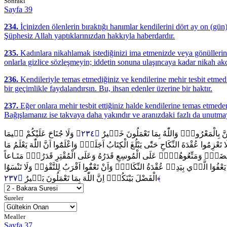
Sonraki
Sayfa 39
234.
İçinizden ölenlerin bıraktığı hanımlar kendilerini dört ay on (gün)
Şüphesiz Allah yaptıklarınızdan hakkıyla haberdardır.
235.
Kadınlara nikahlamak istediğinizi ima etmenizde veya gönüllerini
onlarla gizlice sözleşmeyin; iddetin sonuna ulaşıncaya kadar nikah akd
236.
Kendileriyle temas etmediğiniz ve kendilerine mehir tesbit etmedi
bir geçimlikle faydalandırsın. Bu, ihsan edenler üzerine bir haktır.
237.
Eğer onlara mehir tesbit ettiğiniz halde kendilerine temas etmeden 
Bağışlamanız ise takvaya daha yakındır ve aranızdaki fazlı da unutma
وَلَا جُنَاحَ عَلَيْكُمْ ف۪يمَا
﴿٢٣٤﴾
ِهِنَّ بِالْمَعْرُوفِۜ وَاللّٰهُ بِمَا تَعْمَلُونَ خَب۪يرٌ
عْزِمُوا عُقْدَةَ النِّكَاحِ حَتّٰى يَبْلُغَ الْكِتَابُ اَجَلَهُۜ وَاعْلَمُٓوا اَنَّ اللّٰهَ يَعْلَمُ مَا
نَّ فَر۪يضَةًۚ وَمَتِّعُوهُنَّۚ عَلَى الْمُوسِعِ قَدَرُهُ وَعَلَى الْمُقْتِرِ قَدَرُهُۚ مَتَـاعاً
يَعْفُوَا الَّذ۪ي بِيَدِه۪ عُقْدَةُ النِّكَاحِۜ وَاَنْ تَعْفُٓوا اَقْرَبُ لِلتَّقْوٰىۜ وَلَا تَنْسَوُا
الْفَضْلَ بَيْنَكُمْۜ اِنَّ اللّٰهَ بِمَا تَعْمَلُونَ بَص۪يرٌ
﴿٢٣٧﴾
Sureler
Mealler
Sayfa 37