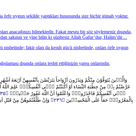
nda örfe uygun şekilde yaptıkları hususunda size hiçbir günah yoktur.
ları anacağınızı bilmektedir. Fakat meşru bir söz söylemeniz dışında,
O'ndan sakının ve yine bilin ki şüphesiz Allah Ğafur’dur, Halim’dir…
ü nisbetinde; fakir olan da kendi gücü nisbetinde, onları örfe uygun
laması dışında onlara tesbit ettiğinizin yarısı onlarındır.
وَالَّذ۪ينَ يُتَوَفَّوْنَ مِنْكُمْ وَيَذَرُونَ اَزْوَاجاً يَتَرَبَّصْنَ بِاَنْفُسِهِنَّ اَرْبَعَةَ
عَرَّضْتُمْ بِه۪ مِنْ خِطْبَةِ النِّسَٓاءِ اَوْ اَكْنَنْتُمْ ف۪ٓي اَنْفُسِكُمْۜ عَلِمَ اللّٰهُ اَنَّكُمْ
﴿٢٣٥﴾
ف۪ٓي اَنْفُسِكُمْ فَاحْذَرُوهُۚ وَاعْلَمُٓوا اَنَّ اللّٰهَ غَفُورٌ حَل۪يمٌ۟
وَاِنْ طَلَّقْتُمُوهُنَّ مِنْ قَبْلِ اَ
﴿٢٣٦﴾
بِالْمَعْرُوفِۚ حَقاًّ عَلَى الْمُحْسِن۪ينَ