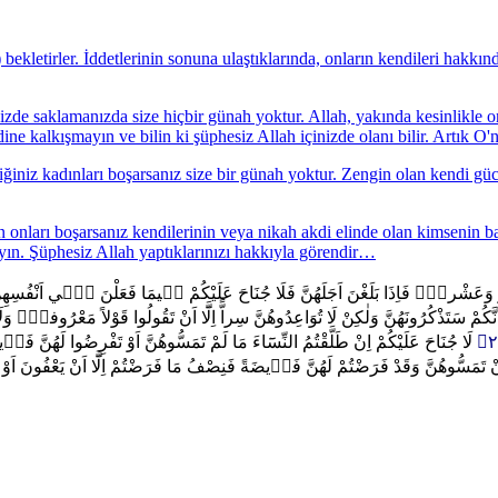
 bekletirler. İddetlerinin sonuna ulaştıklarında, onların kendileri hakkı
zde saklamanızda size hiçbir günah yoktur. Allah, yakında kesinlikle on
ine kalkışmayın ve bilin ki şüphesiz Allah içinizde olanı bilir. Artık 
ğiniz kadınları boşarsanız size bir günah yoktur. Zengin olan kendi güc
onları boşarsanız kendilerinin veya nikah akdi elinde olan kimsenin bağış
yın. Şüphesiz Allah yaptıklarınızı hakkıyla görendir…
 اَشْهُرٍ وَعَشْراًۚ فَاِذَا بَلَغْنَ اَجَلَهُنَّ فَلَا جُنَاحَ عَلَيْكُمْ ف۪يمَا فَعَلْنَ ف۪ٓي اَنْفُس
 سَتَذْكُرُونَهُنَّ وَلٰكِنْ لَا تُوَاعِدُوهُنَّ سِراًّ اِلَّٓا اَنْ تَقُولُوا قَوْلاً مَعْرُوفاًۜ وَلَا تَ
لَا جُنَاحَ عَلَيْكُمْ اِنْ طَلَّقْتُمُ النِّسَٓاءَ مَا لَمْ تَمَسُّوهُنَّ اَوْ تَفْرِضُوا لَهُ
نْ تَمَسُّوهُنَّ وَقَدْ فَرَضْتُمْ لَهُنَّ فَر۪يضَةً فَنِصْفُ مَا فَرَضْتُمْ اِلَّٓا اَنْ يَعْفُونَ اَوْ 