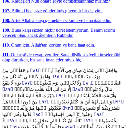
106.
Kardeşleri Nuh onlara şöyle demişti:sakınmaz mısınız?
107.
Bilin ki ben, size gönderilmiş güvenilir bir elçiyim.
108.
Artık Allah'a karşı gelmekten sakının ve bana itaat edin.
109.
Buna karşı sizden hiçbir ücret istemiyorum. Benim ecrimi
verecek olan, ancak âlemlerin Rabbidir.
110.
Onun için, Allah'tan korkun ve bana itaat edin.
111.
Onlar şöyle cevap verdiler: Sana düşük seviyeli kimseler tâbi
olup dururken, biz sana iman eder miyiz hiç!
وَاجْعَلْن۪ي مِنْ
﴿٨٤﴾
وَاجْعَلْ ل۪ي لِسَانَ صِدْقٍ فِي الْاٰخِر۪ينَۙ
وَاغْفِرْ لِاَب۪ٓي اِنَّهُ كَانَ مِنَ
﴿٨٥﴾
وَرَثَةِ جَنَّةِ النَّع۪يمِۙ
يَوْمَ لَا يَنْفَعُ
﴿٨٧﴾
وَلَا تُخْزِن۪ي يَوْمَ يُبْعَثُونَۙ
﴿٨٦﴾
الضَّٓالّ۪ينَۙ
﴿٨٩﴾
اِلَّا مَنْ اَتَى اللّٰهَ بِقَلْبٍ سَل۪يمٍۜ
﴿٨٨﴾
مَالٌ وَلَا بَنُونَۙ
وَبُرِّزَتِ الْجَح۪يمُ لِلْغَاو۪ينَۙ
﴿٩٠﴾
وَاُزْلِفَتِ الْجَنَّةُ لِلْمُتَّق۪ينَۙ
مِنْ دُونِ اللّٰهِۜ هَلْ
﴿٩٢﴾
وَق۪يلَ لَهُمْ اَيْنَ مَا كُنْتُمْ تَعْبُدُونَۙ
﴿٩١﴾
فَكُبْكِبُوا ف۪يهَا هُمْ وَالْغَاوُ۫نَۙ
﴿٩٣﴾
يَنْصُرُونَكُمْ اَوْ يَنْتَصِرُونَۜ
قَالُوا وَهُمْ ف۪يهَا
﴿٩٥﴾
وَجُنُودُ اِبْل۪يسَ اَجْمَعُونَۜ
﴿٩٤﴾
اِذْ
﴿٩٧﴾
تَاللّٰهِ اِنْ كُنَّا لَف۪ي ضَلَالٍ مُب۪ينٍۙ
﴿٩٦﴾
يَخْتَصِمُونَۙ
فَمَا
﴿٩٩﴾
وَمَٓا اَضَلَّـنَٓا اِلَّا الْمُجْرِمُونَ
﴿٩٨﴾
نُسَوّ۪يكُمْ بِرَبِّ الْعَالَم۪ينَ