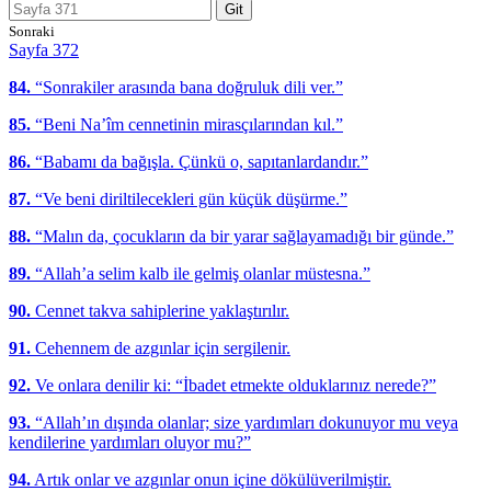
Git
Sonraki
Sayfa 372
84.
“Sonrakiler arasında bana doğruluk dili ver.”
85.
“Beni Na’îm cennetinin mirasçılarından kıl.”
86.
“Babamı da bağışla. Çünkü o, sapıtanlardandır.”
87.
“Ve beni diriltilecekleri gün küçük düşürme.”
88.
“Malın da, çocukların da bir yarar sağlayamadığı bir günde.”
89.
“Allah’a selim kalb ile gelmiş olanlar müstesna.”
90.
Cennet takva sahiplerine yaklaştırılır.
91.
Cehennem de azgınlar için sergilenir.
92.
Ve onlara denilir ki: “İbadet etmekte olduklarınız nerede?”
93.
“Allah’ın dışında olanlar; size yardımları dokunuyor mu veya
kendilerine yardımları oluyor mu?”
94.
Artık onlar ve azgınlar onun içine dökülüverilmiştir.