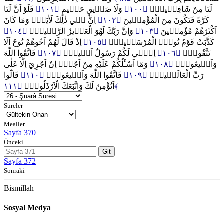
فَلَوْ اَنَّ لَنَا
﴿١٠١﴾
وَلَا صَد۪يقٍ حَم۪يمٍ
﴿١٠٠﴾
لَنَا مِنْ شَافِع۪ينَۙ
اِنَّ ف۪ي ذٰلِكَ لَاٰيَةًۜ وَمَا كَانَ
﴿١٠٢﴾
كَرَّةً فَنَكُونَ مِنَ الْمُؤْمِن۪ينَ
﴿١٠٤﴾
وَاِنَّ رَبَّكَ لَهُوَ الْعَز۪يزُ الرَّح۪يمُ۟
﴿١٠٣﴾
اَكْثَرُهُمْ مُؤْمِن۪ينَ
اِذْ قَالَ لَهُمْ اَخُوهُمْ نُوحٌ اَلَا
﴿١٠٥﴾
كَذَّبَتْ قَوْمُ نُوحٍۨ الْمُرْسَل۪ينَۚ
فَاتَّقُوا اللّٰهَ
﴿١٠٧﴾
اِنّ۪ي لَكُمْ رَسُولٌ اَم۪ينٌۙ
﴿١٠٦﴾
تَتَّقُونَۚ
وَمَٓا اَسْـَٔلُكُمْ عَلَيْهِ مِنْ اَجْرٍۚ اِنْ اَجْرِيَ اِلَّا عَلٰى
﴿١٠٨﴾
وَاَط۪يعُونِۚ
قَالُٓوا
﴿١١٠﴾
فَاتَّقُوا اللّٰهَ وَاَط۪يعُونِۜ
﴿١٠٩﴾
رَبِّ الْعَالَم۪ينَۚ
اَنُؤْمِنُ لَكَ وَاتَّبَعَكَ الْاَرْذَلُونَۜ
﴿١١١﴾
Sureler
Mealler
Sayfa 370
Önceki
Git
Sayfa 372
Sonraki
Bismillah
Sosyal Medya