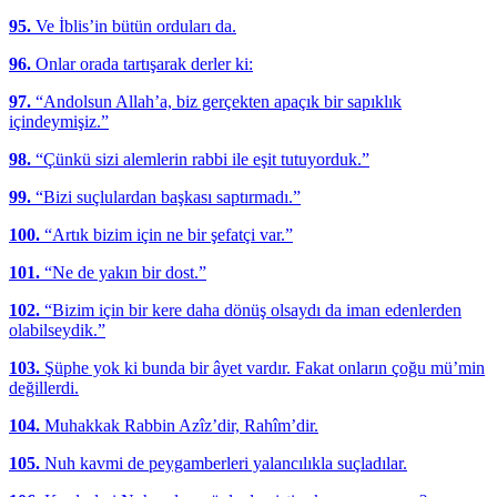
95.
Ve İblis’in bütün orduları da.
96.
Onlar orada tartışarak derler ki:
97.
“Andolsun Allah’a, biz gerçekten apaçık bir sapıklık
içindeymişiz.”
98.
“Çünkü sizi alemlerin rabbi ile eşit tutuyorduk.”
99.
“Bizi suçlulardan başkası saptırmadı.”
100.
“Artık bizim için ne bir şefatçi var.”
101.
“Ne de yakın bir dost.”
102.
“Bizim için bir kere daha dönüş olsaydı da iman edenlerden
olabilseydik.”
103.
Şüphe yok ki bunda bir âyet vardır. Fakat onların çoğu mü’min
değillerdi.
104.
Muhakkak Rabbin Azîz’dir, Rahîm’dir.
105.
Nuh kavmi de peygamberleri yalancılıkla suçladılar.