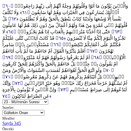
﴿٦٠﴾
وَالَّذ۪ينَ يُؤْتُونَ مَٓا اٰتَوْا وَقُلُوبُهُمْ وَجِلَةٌ اَنَّهُمْ اِلٰى رَبِّهِمْ رَاجِعُونَۙ
وَلَا نُكَلِّفُ
﴿٦١﴾
اُو۬لٰٓئِكَ يُسَارِعُونَ فِي الْخَيْرَاتِ وَهُمْ لَهَا سَابِقُونَ
بَلْ
﴿٦٢﴾
نَفْساً اِلَّا وُسْعَهَا وَلَدَيْنَا كِتَابٌ يَنْطِقُ بِالْحَقِّ وَهُمْ لَا يُظْلَمُونَ
قُلُوبُهُمْ ف۪ي غَمْرَةٍ مِنْ هٰذَا وَلَهُمْ اَعْمَالٌ مِنْ دُونِ ذٰلِكَ هُمْ لَهَا عَامِلُونَ
لَا
﴿٦٤﴾
حَتّٰٓى اِذَٓا اَخَذْنَا مُتْرَف۪يهِمْ بِالْعَذَابِ اِذَا هُمْ يَجْـَٔرُونَۜ
﴿٦٣﴾
قَدْ كَانَتْ اٰيَات۪ي تُتْلٰى عَلَيْكُمْ
﴿٦٥﴾
تَجْـَٔرُوا الْيَوْمَ اِنَّكُمْ مِنَّا لَا تُنْصَرُونَ
مُسْتَكْبِر۪ينَ بِه۪ۗ سَامِراً
﴿٦٦﴾
فَكُنْتُمْ عَلٰٓى اَعْقَابِكُمْ تَنْكِصُونَۙ
اَفَلَمْ يَدَّبَّرُوا الْقَوْلَ اَمْ جَٓاءَهُمْ مَا لَمْ يَأْتِ اٰبَٓاءَهُمُ
﴿٦٧﴾
تَهْجُرُونَ
﴿٦٩﴾
اَمْ لَمْ يَعْرِفُوا رَسُولَهُمْ فَهُمْ لَهُ مُنْكِرُونَۘ
﴿٦٨﴾
الْاَوَّل۪ينَۘ
اَمْ يَقُولُونَ بِه۪ جِنَّةٌۜ بَلْ جَٓاءَهُمْ بِالْحَقِّ وَاَكْثَرُهُمْ لِلْحَقِّ كَارِهُونَ
وَلَوِ اتَّبَعَ الْحَقُّ اَهْوَٓاءَهُمْ لَفَسَدَتِ السَّمٰوَاتُ وَالْاَرْضُ وَمَنْ
﴿٧٠﴾
﴿٧١﴾
ف۪يهِنَّۜ بَلْ اَتَيْنَاهُمْ بِذِكْرِهِمْ فَهُمْ عَنْ ذِكْرِهِمْ مُعْرِضُونَۜ
وَاِنَّكَ
﴿٧٢﴾
اَمْ تَسْـَٔلُهُمْ خَرْجاً فَخَرَاجُ رَبِّكَ خَيْرٌۗ وَهُوَ خَيْرُ الرَّازِق۪ينَ
وَاِنَّ الَّذ۪ينَ لَا يُؤْمِنُونَ بِالْاٰخِرَةِ
﴿٧٣﴾
لَتَدْعُوهُمْ اِلٰى صِرَاطٍ مُسْتَق۪يمٍ
عَنِ الصِّرَاطِ لَنَاكِبُونَ
﴿٧٤﴾
Sureler
Mealler
Sayfa 345
Önceki