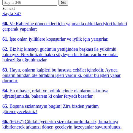
Git
Sonraki
Sayfa 347
60.
Ve Rablerine dönecekleri için yapmakta oldukları işleri kalpleri
çarparak yapanlar;
61.
İşte onlar, iyiliklere koşuşurlar ve iyilik için yarışırlar.
62.
Biz hiç kimseyi gücünün yettiğinden başkası ile yükümlü
kılmayız. Nezdimizde hakkı söyleyen bir kitap vardır ve onlar
haksızlığa uğratılmazlar.
63.
Hayır, onların kalpleri bu hususta cehâlet içindedir. Ayrıca
onların bundan öte birtakım işleri vardır ki, onlar bu işleri yapar
dururlar.
64.
En nihayet, refah ve bolluk içinde olanlarını sıkıntıya
uğrattığımızda, bakarsın ki onlar feryadı basarlar.
65.
Boşuna sızlanmayın bugün! Zira bizden yardım
göremeyeceksiniz!
66.
(66-67) Çünkü âyetlerim size okunurdu da, siz, buna karşı
kibirlenerek arkanızı döner, geceleyin hezeyanlar savururdunuz.