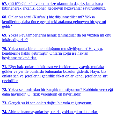
67.
(66-67) Çünkü âyetlerim size okunurdu da, siz, buna karşı
kibirlenerek arkanızı döner, geceleyin hezeyanlar savururdunuz.
68.
Onlar bu sözü (Kur'an'ı) hiç düşünmediler mi? Yoksa
kendilerine, daha önce geçmişteki atalarına gelmeyen bir şey mi
geldi?
69.
Yoksa Peygamberlerini henüz tanımadılar da bu yüzden mi onu
inkâr ediyorlar?
70.
Yoksa onda bir cinnet olduğunu mu söylüyorlar? Hayır; o,
kendilerine hakkı getirmiştir. Onların çoğu ise haktan
hoşlanmamaktadırlar.
71.
Eğer hak, onların kötü arzu ve isteklerine uysaydı, mutlaka
gökler ve yer ile bunlarda bulunanlar bozulur giderdi. Hayır, biz
onlara şan ve şereflerini getirdik; fakat onlar kendi şereflerine sırt
çevirdiIer.
72.
Yoksa sen onlardan bir karşılık mı istiyorsun? Rabbinin vereceği
daha hayırlıdır. O, rızık verenlerin en hayırlısıdır.
73.
Gerçek şu ki sen onları doğru bir yola çağırıyorsun.
74.
Ahirete inanmayanlar ise, ısrarla yoldan çıkmaktadırlar.