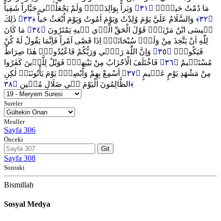
وَبَراًّ بِوَالِدَت۪يۘ وَلَمْ يَجْعَلْن۪ي جَبَّاراً شَقِياًّ
﴿٣١﴾
مَا دُمْتُ حَياًّۖ
ذٰلِكَ
﴿٣٣﴾
وَالسَّلَامُ عَلَيَّ يَوْمَ وُلِدْتُ وَيَوْمَ اَمُوتُ وَيَوْمَ اُبْعَثُ حَياًّ
﴿٣٢﴾
مَا كَانَ
﴿٣٤﴾
ع۪يسَى ابْنُ مَرْيَمَۚ قَوْلَ الْحَقِّ الَّذ۪ي ف۪يهِ يَمْتَرُونَ
لِلّٰهِ اَنْ يَتَّخِذَ مِنْ وَلَدٍۙ سُبْحَانَهُۜ اِذَا قَضٰٓى اَمْراً فَاِنَّمَا يَقُولُ لَهُ كُنْ
وَاِنَّ اللّٰهَ رَبّ۪ي وَرَبُّكُمْ فَاعْبُدُوهُۜ هٰذَا صِرَاطٌ
﴿٣٥﴾
فَيَكُونُۜ
فَاخْتَلَفَ الْاَحْزَابُ مِنْ بَيْنِهِمْۚ فَوَيْلٌ لِلَّذ۪ينَ كَفَرُوا
﴿٣٦﴾
مُسْتَق۪يمٌ
اَسْمِعْ بِهِمْ وَاَبْصِرْۙ يَوْمَ يَأْتُونَنَاۚ لٰكِنِ
﴿٣٧﴾
مِنْ مَشْهَدِ يَوْمٍ عَظ۪يمٍ
الظَّالِمُونَ الْيَوْمَ ف۪ي ضَلَالٍ مُب۪ينٍ
﴿٣٨﴾
Sureler
Mealler
Sayfa 306
Önceki
Git
Sayfa 308
Sonraki
Bismillah
Sosyal Medya