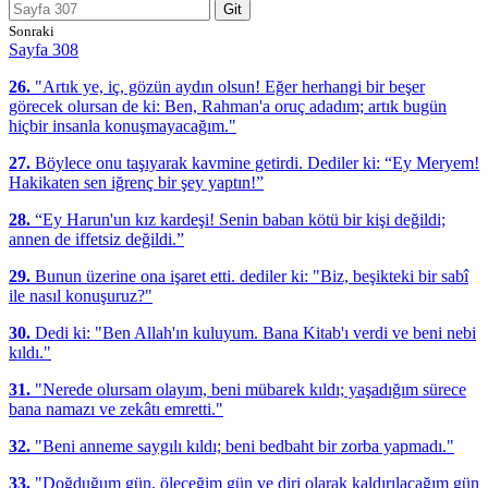
Git
Sonraki
Sayfa 308
26.
"Artık ye, iç, gözün aydın olsun! Eğer herhangi bir beşer
görecek olursan de ki: Ben, Rahman'a oruç adadım; artık bugün
hiçbir insanla konuşmayacağım."
27.
Böylece onu taşıyarak kavmine getirdi. Dediler ki: “Ey Meryem!
Hakikaten sen iğrenç bir şey yaptın!”
28.
“Ey Harun'un kız kardeşi! Senin baban kötü bir kişi değildi;
annen de iffetsiz değildi.”
29.
Bunun üzerine ona işaret etti. dediler ki: "Biz, beşikteki bir sabî
ile nasıl konuşuruz?"
30.
Dedi ki: "Ben Allah'ın kuluyum. Bana Kitab'ı verdi ve beni nebi
kıldı."
31.
"Nerede olursam olayım, beni mübarek kıldı; yaşadığım sürece
bana namazı ve zekâtı emretti."
32.
"Beni anneme saygılı kıldı; beni bedbaht bir zorba yapmadı."
33.
"Doğduğum gün, öleceğim gün ve diri olarak kaldırılacağım gün