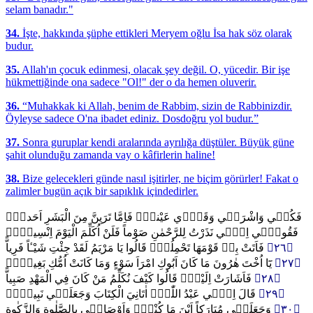
selam banadır."
34.
İşte, hakkında şüphe ettikleri Meryem oğlu İsa hak söz olarak
budur.
35.
Allah'ın çocuk edinmesi, olacak şey değil. O, yücedir. Bir işe
hükmettiğinde ona sadece "Ol!" der o da hemen oluverir.
36.
“Muhakkak ki Allah, benim de Rabbim, sizin de Rabbinizdir.
Öyleyse sadece O'na ibadet ediniz. Dosdoğru yol budur.”
37.
Sonra guruplar kendi aralarında ayrılığa düştüler. Büyük güne
şahit olunduğu zamanda vay o kâfirlerin haline!
38.
Bize gelecekleri günde nasıl işitirler, ne biçim görürler! Fakat o
zalimler bugün açık bir sapıklık içindedirler.
فَكُل۪ي وَاشْرَب۪ي وَقَرّ۪ي عَيْناًۚ فَاِمَّا تَرَيِنَّ مِنَ الْبَشَرِ اَحَداًۙ
فَقُول۪ٓي اِنّ۪ي نَذَرْتُ لِلرَّحْمٰنِ صَوْماً فَلَنْ اُكَلِّمَ الْيَوْمَ اِنْسِياًّۚ
فَاَتَتْ بِه۪ قَوْمَهَا تَحْمِلُهُۜ قَالُوا يَا مَرْيَمُ لَقَدْ جِئْتِ شَيْـٔاً فَرِياًّ
﴿٢٦﴾
يَٓا اُخْتَ هٰرُونَ مَا كَانَ اَبُوكِ امْرَاَ سَوْءٍ وَمَا كَانَتْ اُمُّكِ بَغِياًّۚ
﴿٢٧﴾
فَاَشَارَتْ اِلَيْهِ۠ قَالُوا كَيْفَ نُكَلِّمُ مَنْ كَانَ فِي الْمَهْدِ صَبِياًّ
﴿٢٨﴾
قَالَ اِنّ۪ي عَبْدُ اللّٰهِ۠ اٰتَانِيَ الْكِتَابَ وَجَعَلَن۪ي نَبِياًّۙ
﴿٢٩﴾
وَجَعَلَن۪ي مُبَارَكاً اَيْنَ مَا كُنْتُۖ وَاَوْصَان۪ي بِالصَّلٰوةِ وَالزَّكٰوةِ
﴿٣٠﴾