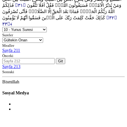
فَذٰلِكُمُ
﴿٣١﴾
وَمَنْ يُدَبِّرُ الْاَمْرَۜ فَسَيَقُولُونَ اللّٰهُۚ فَقُلْ اَفَلَا تَتَّقُونَ
اللّٰهُ رَبُّكُمُ الْحَقُّۚ فَمَاذَا بَعْدَ الْحَقِّ اِلَّا الضَّلَالُۚ فَاَنّٰى تُصْرَفُونَ
كَذٰلِكَ حَقَّتْ كَلِمَتُ رَبِّكَ عَلَى الَّذ۪ينَ فَسَقُٓوا اَنَّهُمْ لَا يُؤْمِنُونَ
﴿٣٢﴾
﴿٣٣﴾
Sureler
Mealler
Sayfa 211
Önceki
Git
Sayfa 213
Sonraki
Bismillah
Sosyal Medya