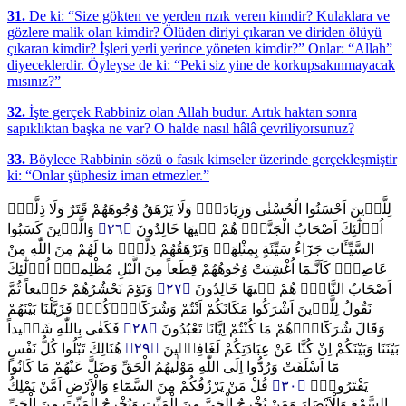
31.
De ki: “Size gökten ve yerden rızık veren kimdir? Kulaklara ve
gözlere malik olan kimdir? Ölüden diriyi çıkaran ve diriden ölüyü
çıkaran kimdir? İşleri yerli yerince yöneten kimdir?” Onlar: “Allah”
diyeceklerdir. Öyleyse de ki: “Peki siz yine de korkupsakınmayacak
mısınız?”
32.
İşte gerçek Rabbiniz olan Allah budur. Artık haktan sonra
sapıklıktan başka ne var? O halde nasıl hâlâ çevriliyorsunuz?
33.
Böylece Rabbinin sözü o fasık kimseler üzerinde gerçekleşmiştir
ki: “Onlar şüphesiz iman etmezler.”
لِلَّذ۪ينَ اَحْسَنُوا الْحُسْنٰى وَزِيَادَةٌۜ وَلَا يَرْهَقُ وُجُوهَهُمْ قَتَرٌ وَلَا ذِلَّةٌۜ
وَالَّذ۪ينَ كَسَبُوا
﴿٢٦﴾
اُو۬لٰٓئِكَ اَصْحَابُ الْجَنَّةِۚ هُمْ ف۪يهَا خَالِدُونَ
السَّيِّـَٔاتِ جَزَٓاءُ سَيِّئَةٍ بِمِثْلِهَاۙ وَتَرْهَقُهُمْ ذِلَّةٌۜ مَا لَهُمْ مِنَ اللّٰهِ مِنْ
عَاصِمٍۚ كَاَنَّـمَٓا اُغْشِيَتْ وُجُوهُهُمْ قِطَعاً مِنَ الَّيْلِ مُظْلِماًۜ اُو۬لٰٓئِكَ
وَيَوْمَ نَحْشُرُهُمْ جَم۪يعاً ثُمَّ
﴿٢٧﴾
اَصْحَابُ النَّارِۚ هُمْ ف۪يهَا خَالِدُونَ
نَقُولُ لِلَّذ۪ينَ اَشْرَكُوا مَكَانَكُمْ اَنْتُمْ وَشُرَكَٓاؤُ۬كُمْۚ فَزَيَّلْنَا بَيْنَهُمْ
فَكَفٰى بِاللّٰهِ شَه۪يداً
﴿٢٨﴾
وَقَالَ شُرَكَٓاؤُ۬هُمْ مَا كُنْتُمْ اِيَّانَا تَعْبُدُونَ
هُنَالِكَ تَبْلُوا كُلُّ نَفْسٍ
﴿٢٩﴾
بَيْنَنَا وَبَيْنَكُمْ اِنْ كُنَّا عَنْ عِبَادَتِكُمْ لَغَافِل۪ينَ
مَٓا اَسْلَفَتْ وَرُدُّٓوا اِلَى اللّٰهِ مَوْلٰيهُمُ الْحَقِّ وَضَلَّ عَنْهُمْ مَا كَانُوا
قُلْ مَنْ يَرْزُقُكُمْ مِنَ السَّمَٓاءِ وَالْاَرْضِ اَمَّنْ يَمْلِكُ
﴿٣٠﴾
يَفْتَرُونَ۟
السَّمْعَ وَالْاَبْصَارَ وَمَنْ يُخْرِجُ الْحَيَّ مِنَ الْمَيِّتِ وَيُخْرِجُ الْمَيِّتَ مِنَ الْحَيِّ