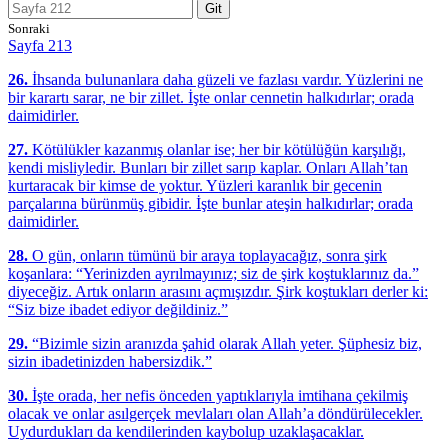
Git
Sonraki
Sayfa 213
26.
İhsanda bulunanlara daha güzeli ve fazlası vardır. Yüzlerini ne
bir karartı sarar, ne bir zillet. İşte onlar cennetin halkıdırlar; orada
daimidirler.
27.
Kötülükler kazanmış olanlar ise; her bir kötülüğün karşılığı,
kendi misliyledir. Bunları bir zillet sarıp kaplar. Onları Allah’tan
kurtaracak bir kimse de yoktur. Yüzleri karanlık bir gecenin
parçalarına bürünmüş gibidir. İşte bunlar ateşin halkıdırlar; orada
daimidirler.
28.
O gün, onların tümünü bir araya toplayacağız, sonra şirk
koşanlara: “Yerinizden ayrılmayınız; siz de şirk koştuklarınız da.”
diyeceğiz. Artık onların arasını açmışızdır. Şirk koştukları derler ki:
“Siz bize ibadet ediyor değildiniz.”
29.
“Bizimle sizin aranızda şahid olarak Allah yeter. Şüphesiz biz,
sizin ibadetinizden habersizdik.”
30.
İşte orada, her nefis önceden yaptıklarıyla imtihana çekilmiş
olacak ve onlar asılgerçek mevlaları olan Allah’a döndürülecekler.
Uydurdukları da kendilerinden kaybolup uzaklaşacaklar.