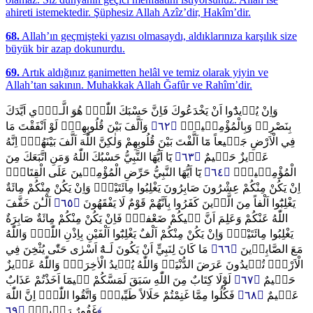
ahireti istemektedir. Şüphesiz Allah Azîz’dir, Hakîm’dir.
68.
Allah’ın geçmişteki yazısı olmasaydı, aldıklarınıza karşılık size
büyük bir azap dokunurdu.
69.
Artık aldığınız ganimetten helâl ve temiz olarak yiyin ve
Allah’tan sakının. Muhakkak Allah Ğafûr ve Rahîm’dir.
وَاِنْ يُر۪يدُٓوا اَنْ يَخْدَعُوكَ فَاِنَّ حَسْبَكَ اللّٰهُۜ هُوَ الَّـذ۪ٓي اَيَّدَكَ
وَاَلَّفَ بَيْنَ قُلُوبِهِمْۜ لَوْ اَنْفَقْتَ مَا
﴿٦٢﴾
بِنَصْرِه۪ وَبِالْمُؤْمِن۪ينَۙ
فِي الْاَرْضِ جَم۪يعاً مَٓا اَلَّفْتَ بَيْنَ قُلُوبِهِمْ وَلٰكِنَّ اللّٰهَ اَلَّفَ بَيْنَهُمْۜ اِنَّهُ
يَٓا اَيُّهَا النَّبِيُّ حَسْبُكَ اللّٰهُ وَمَنِ اتَّبَعَكَ مِنَ
﴿٦٣﴾
عَز۪يزٌ حَك۪يمٌ
يَٓا اَيُّهَا النَّبِيُّ حَرِّضِ الْمُؤْمِن۪ينَ عَلَى الْقِتَالِۜ
﴿٦٤﴾
الْمُؤْمِن۪ينَ۟
اِنْ يَكُنْ مِنْكُمْ عِشْرُونَ صَابِرُونَ يَغْلِبُوا مِائَتَيْنِۚ وَاِنْ يَكُنْ مِنْكُمْ مِائَةٌ
اَلْـٰٔنَ خَفَّفَ
﴿٦٥﴾
يَغْلِبُٓوا اَلْفاً مِنَ الَّذ۪ينَ كَفَرُوا بِاَنَّهُمْ قَوْمٌ لَا يَفْقَهُونَ
اللّٰهُ عَنْكُمْ وَعَلِمَ اَنَّ ف۪يكُمْ ضَعْفاًۜ فَاِنْ يَكُنْ مِنْكُمْ مِائَةٌ صَابِرَةٌ
يَغْلِبُوا مِائَتَيْنِۚ وَاِنْ يَكُنْ مِنْكُمْ اَلْفٌ يَغْلِبُٓوا اَلْفَيْنِ بِاِذْنِ اللّٰهِۜ وَاللّٰهُ
مَا كَانَ لِنَبِيٍّ اَنْ يَكُونَ لَـهُٓ اَسْرٰى حَتّٰى يُثْخِنَ فِي
﴿٦٦﴾
مَعَ الصَّابِر۪ينَ
الْاَرْضِۜ تُر۪يدُونَ عَرَضَ الدُّنْيَاۗ وَاللّٰهُ يُر۪يدُ الْاٰخِرَةَۜ وَاللّٰهُ عَز۪يزٌ
لَوْلَا كِتَابٌ مِنَ اللّٰهِ سَبَقَ لَمَسَّكُمْ ف۪يمَٓا اَخَذْتُمْ عَذَابٌ
﴿٦٧﴾
حَك۪يمٌ
فَكُلُوا مِمَّا غَنِمْتُمْ حَلَالاً طَيِّباًۘ وَاتَّقُوا اللّٰهَۜ اِنَّ اللّٰهَ
﴿٦٨﴾
عَظ۪يمٌ
غَفُورٌ رَح۪يمٌ۟
﴿٦٩﴾