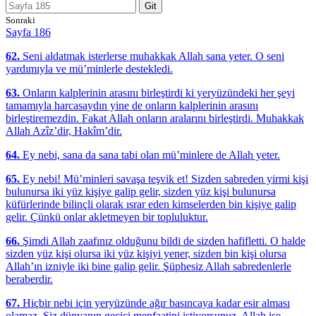
Git
Sonraki
Sayfa 186
62.
Seni aldatmak isterlerse muhakkak Allah sana yeter. O seni
yardımıyla ve mü’minlerle destekledi.
63.
Onların kalplerinin arasını birleştirdi ki yeryüzündeki her şeyi
tamamıyla harcasaydın yine de onların kalplerinin arasını
birleştiremezdin. Fakat Allah onların aralarını birleştirdi. Muhakkak
Allah Azîz’dir, Hakîm’dir.
64.
Ey nebi, sana da sana tabi olan mü’minlere de Allah yeter.
65.
Ey nebi! Mü’minleri savaşa teşvik et! Sizden sabreden yirmi kişi
bulunursa iki yüz kişiye galip gelir, sizden yüz kişi bulunursa
küfürlerinde bilinçli olarak ısrar eden kimselerden bin kişiye galip
gelir. Çünkü onlar akletmeyen bir topluluktur.
66.
Şimdi Allah zaafınız olduğunu bildi de sizden hafifletti. O halde
sizden yüz kişi olursa iki yüz kişiyi yener, sizden bin kişi olursa
Allah’ın izniyle iki bine galip gelir. Şüphesiz Allah sabredenlerle
beraberdir.
67.
Hiçbir nebi için yeryüzünde ağır basıncaya kadar esir alması
olamaz. Siz dünyanın geçici menfaatini istiyorsunuz. Allah ise