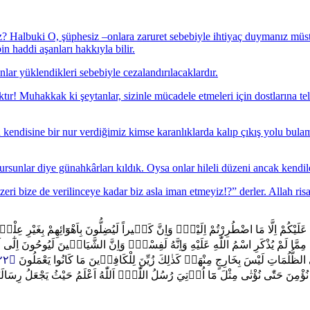
? Halbuki O, şüphesiz –onlara zaruret sebebiyle ihtiyaç duymanız müstes
n haddi aşanları hakkıyla bilir.
ar yüklendikleri sebebiyle cezalandırılacaklardır.
tır! Muhakkak ki şeytanlar, sizinle mücadele etmeleri için dostlarına te
n kendisine bir nur verdiğimiz kimse karanlıklarda kalıp çıkış yolu bulam
rsunlar diye günahkârları kıldık. Oysa onlar hileli düzeni ancak kendile
eri bize de verilinceye kadar biz asla iman etmeyiz!?” derler. Allah risa
مَ عَلَيْكُمْ اِلَّا مَا اضْطُرِرْتُمْ اِلَيْهِۜ وَاِنَّ كَث۪يراً لَيُضِلُّونَ بِاَهْوَٓائِهِمْ بِغَيْرِ عِلْم
ُوا مِمَّا لَمْ يُذْكَرِ اسْمُ اللّٰهِ عَلَيْهِ وَاِنَّهُ لَفِسْقٌۜ وَاِنَّ الشَّيَاط۪ينَ لَيُوحُونَ اِلٰٓ
﴿١٢٢﴾
ي الظُّلُمَاتِ لَيْسَ بِخَارِجٍ مِنْهَاۜ كَذٰلِكَ زُيِّنَ لِلْكَافِر۪ينَ مَا كَانُوا يَعْمَلُونَ
ا لَنْ نُؤْمِنَ حَتّٰى نُؤْتٰى مِثْلَ مَٓا اُو۫تِيَ رُسُلُ اللّٰهِۜ اَللّٰهُ اَعْلَمُ حَيْثُ يَجْعَلُ