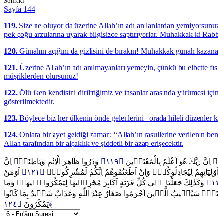
Sonraki
Sayfa 144
119.
Size ne oluyor da üzerine Allah’ın adı anılanlardan yemiyorsunuz
pek çoğu arzularına uyarak bilgisizce saptırıyorlar. Muhakkak ki Rabbi
120.
Günahın açığını da gizlisini de bırakın! Muhakkak günah kazananl
121.
Üzerine Allah’ın adı anılmayanları yemeyin, çünkü bu elbette fısk
müşriklerden olursunuz!
122.
Ölü iken kendisini dirilttiğimiz ve insanlar arasında yürümesi içi
gösterilmektedir.
123.
Böylece biz her ülkenin önde gelenlerini –orada hileli düzenler ku
124.
Onlara bir ayet geldiği zaman: “Allah’ın rasullerine verilenin benz
Allah tarafından bir alçaklık ve şiddetli bir azap erişecektir.
وَذَرُوا ظَاهِرَ الْاِثْمِ وَبَاطِنَهُۜ اِنَّ
﴿١١٩﴾
ٍۜ اِنَّ رَبَّكَ هُوَ اَعْلَمُ بِالْمُعْتَد۪ينَ
اَوَمَنْ
﴿١٢١﴾
ى اَوْلِيَٓائِهِمْ لِيُجَادِلُوكُمْۚ وَاِنْ اَطَعْتُمُوهُمْ اِنَّكُمْ لَمُشْرِكُونَ۟
وَكَذٰلِكَ جَعَلْنَا ف۪ي كُلِّ قَرْيَةٍ اَكَابِرَ مُجْرِم۪يهَا لِيَمْكُرُوا ف۪يهَاۜ وَمَا
 رِسَالَتَهُۜ سَيُص۪يبُ الَّذ۪ينَ اَجْرَمُوا صَغَارٌ عِنْدَ اللّٰهِ وَعَذَابٌ شَد۪يدٌ بِمَا كَانُوا
يَمْكُرُونَ
﴿١٢٤﴾