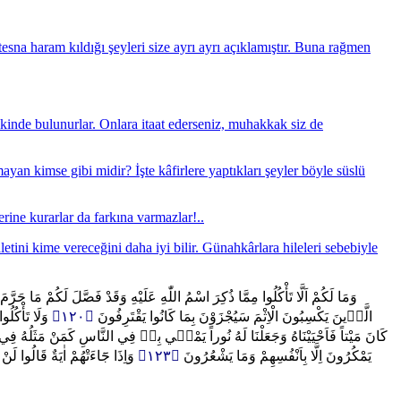
na haram kıldığı şeyleri size ayrı ayrı açıklamıştır. Buna rağmen
lkinde bulunurlar. Onlara itaat ederseniz, muhakkak siz de
ayan kimse gibi midir? İşte kâfirlere yaptıkları şeyler böyle süslü
rine kurarlar da farkına varmazlar!..
letini kime vereceğini daha iyi bilir. Günahkârlara hileleri sebebiyle
وَمَا لَكُمْ اَلَّا تَأْكُلُوا مِمَّا ذُكِرَ اسْمُ اللّٰهِ عَلَيْهِ وَقَدْ فَصَّلَ لَكُمْ مَا حَرَّ
وَلَا تَأْكُل
﴿١٢٠﴾
الَّذ۪ينَ يَكْسِبُونَ الْاِثْمَ سَيُجْزَوْنَ بِمَا كَانُوا يَقْتَرِفُونَ
كَانَ مَيْتاً فَاَحْيَيْنَاهُ وَجَعَلْنَا لَهُ نُوراً يَمْش۪ي بِه۪ فِي النَّاسِ كَمَنْ مَثَلُهُ فِ
وَاِذَا جَٓاءَتْهُمْ اٰيَةٌ قَالُو
﴿١٢٣﴾
يَمْكُرُونَ اِلَّا بِاَنْفُسِهِمْ وَمَا يَشْعُرُونَ