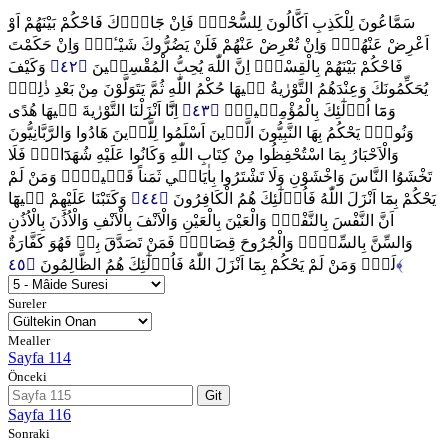
سَمَّاعُونَ لِلْكَذِبِ اَكَّالُونَ لِلسُّحْتِۜ فَاِنْ جَٓاؤُ۫كَ فَاحْكُمْ بَيْنَهُمْ اَوْ
اَعْرِضْ عَنْهُمْۚ وَاِنْ تُعْرِضْ عَنْهُمْ فَلَنْ يَضُرُّوكَ شَيْـٔاًۜ وَاِنْ حَكَمْتَ
وَكَيْفَ
﴿٤٢﴾
فَاحْكُمْ بَيْنَهُمْ بِالْقِسْطِۜ اِنَّ اللّٰهَ يُحِبُّ الْمُقْسِط۪ينَ
يُحَكِّمُونَكَ وَعِنْدَهُمُ التَّوْرٰيةُ ف۪يهَا حُكْمُ اللّٰهِ ثُمَّ يَتَوَلَّوْنَ مِنْ بَعْدِ ذٰلِكَۜ
اِنَّٓا اَنْزَلْنَا التَّوْرٰيةَ ف۪يهَا هُدًى
﴿٤٣﴾
وَمَٓا اُو۬لٰٓئِكَ بِالْمُؤْمِن۪ينَ۟
وَنُورٌۚ يَحْكُمُ بِهَا النَّبِيُّونَ الَّذ۪ينَ اَسْلَمُوا لِلَّذ۪ينَ هَادُوا وَالرَّبَّانِيُّونَ
وَالْاَحْبَارُ بِمَا اسْتُحْفِظُوا مِنْ كِتَابِ اللّٰهِ وَكَانُوا عَلَيْهِ شُهَدَٓاءَۚ فَلَا
تَخْشَوُا النَّاسَ وَاخْشَوْنِ وَلَا تَشْتَرُوا بِاٰيَات۪ي ثَمَناً قَل۪يلاًۜ وَمَنْ لَمْ
وَكَتَبْنَا عَلَيْهِمْ ف۪يهَٓا
﴿٤٤﴾
يَحْكُمْ بِمَٓا اَنْزَلَ اللّٰهُ فَاُو۬لٰٓئِكَ هُمُ الْكَافِرُونَ
اَنَّ النَّفْسَ بِالنَّفْسِۙ وَالْعَيْنَ بِالْعَيْنِ وَالْاَنْفَ بِالْاَنْفِ وَالْاُذُنَ بِالْاُذُنِ
وَالسِّنَّ بِالسِّنِّۙ وَالْجُرُوحَ قِصَاصٌۜ فَمَنْ تَصَدَّقَ بِه۪ فَهُوَ كَفَّارَةٌ
لَهُۜ وَمَنْ لَمْ يَحْكُمْ بِمَٓا اَنْزَلَ اللّٰهُ فَاُو۬لٰٓئِكَ هُمُ الظَّالِمُونَ
﴿٤٥﴾
Sureler
Mealler
Sayfa 114
Önceki
Git
Sayfa 116
Sonraki