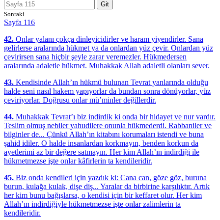
Git
Sonraki
Sayfa 116
42.
Onlar yalanı çokça dinleyicidirler ve haram yiyendirler. Sana
gelirlerse aralarında hükmet ya da onlardan yüz çevir. Onlardan yüz
çevirirsen sana hiçbir şeyle zarar veremezler. Hükmedersen
aralarında adaletle hükmet. Muhakkak Allah adaletli olanları sever.
43.
Kendisinde Allah’ın hükmü bulunan Tevrat yanlarında olduğu
halde seni nasıl hakem yapıyorlar da bundan sonra dönüyorlar, yüz
çeviriyorlar. Doğrusu onlar mü’minler değillerdir.
44.
Muhakkak Tevrat’ı biz indirdik ki onda bir hidayet ve nur vardır.
Teslim olmuş nebiler yahudilere onunla hükmederdi. Rabbaniler ve
bilginler de... Çünkü Allah’ın kitabını korumaları istendi ve buna
şahid idiler. O halde insanlardan korkmayın, benden korkun da
ayetlerimi az bir değere satmayın. Her kim Allah’ın indirdiği ile
hükmetmezse işte onlar kâfirlerin ta kendileridir.
45.
Biz onda kendileri için yazdık ki: Cana can, göze göz, buruna
burun, kulağa kulak, dişe diş... Yaralar da birbirine karşılıktır. Artık
her kim bunu bağışlarsa, o kendisi için bir keffaret olur. Her kim
Allah’ın indirdiğiyle hükmetmezse işte onlar zalimlerin ta
kendileridir.