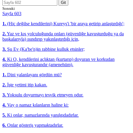
Git
Sonraki
Sayfa 603
1.
(Hiç değilse kendilerini) Kureyş'i 'bir araya getirip anlaştırdığı';
2.
Yaz ve kış yolculuğunda onları (güvenliğe kavuşturduğu ya da
başkalarıyla) ısındırıp yakınlaştırdığı için,
3.
Şu Ev (Ka'be'n)in rabbine kulluk etsinler;
4.
Ki O, kendilerini açlıktan (kurtarıp) doyuran ve korkudan
güvenliğe kavuşturandır (amenehüm).
1.
Dini yalanlayanı gördün mü?
2.
İşte yetimi itip kakan.
3.
Yoksulu doyurmayı teşvik etmeyen odur.
4.
Vay o namaz kılanların haline ki:
5.
Ki onlar, namazlarında yanılgıdadırlar.
6.
Onlar gösteriş yapmaktadırlar.