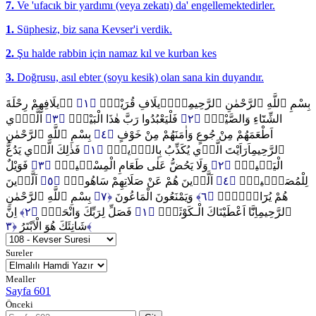
7.
Ve 'ufacık bir yardımı (veya zekatı) da' engellemektedirler.
1.
Süphesiz, biz sana Kevser'i verdik.
2.
Şu halde rabbin için namaz kıl ve kurban kes
3.
Doğrusu, asıl ebter (soyu kesik) olan sana kin duyandır.
ا۪يلَافِهِمْ رِحْلَةَ
﴿١﴾
لِا۪يلَافِ قُرَيْشٍۙ
بِسْمِ ٱللَّهِ ٱلرَّحْمٰنِ ٱلرَّحِيمِ
اَلَّذ۪ٓي
﴿٣﴾
فَلْيَعْبُدُوا رَبَّ هٰذَا الْبَيْتِۙ
﴿٢﴾
الشِّتَٓاءِ وَالصَّيْفِۚ
بِسْمِ ٱللَّهِ ٱلرَّحْمٰنِ
﴿٤﴾
اَطْعَمَهُمْ مِنْ جُوعٍ وَاٰمَنَهُمْ مِنْ خَوْفٍ
فَذٰلِكَ الَّذ۪ي يَدُعُّ
﴿١﴾
اَرَاَيْتَ الَّذ۪ي يُكَذِّبُ بِالدّ۪ينِۜ
ٱلرَّحِيمِ
فَوَيْلٌ
﴿٣﴾
وَلَا يَحُضُّ عَلٰى طَعَامِ الْمِسْك۪ينِۜ
﴿٢﴾
الْيَت۪يمَۙ
اَلَّذ۪ينَ
﴿٥﴾
اَلَّذ۪ينَ هُمْ عَنْ صَلَاتِهِمْ سَاهُونَۙ
﴿٤﴾
لِلْمُصَلّ۪ينَۙ
بِسْمِ ٱللَّهِ ٱلرَّحْمٰنِ
﴿٧﴾
وَيَمْنَعُونَ الْمَاعُونَ
﴿٦﴾
هُمْ يُرَٓاؤُ۫نَۙ
اِنَّ
﴿٢﴾
فَصَلِّ لِرَبِّكَ وَانْحَرْۜ
﴿١﴾
اِنَّٓا اَعْطَيْنَاكَ الْـكَوْثَرَۜ
ٱلرَّحِيمِ
شَانِئَكَ هُوَ الْاَبْتَرُ
﴿٣﴾
Sureler
Mealler
Sayfa 601
Önceki