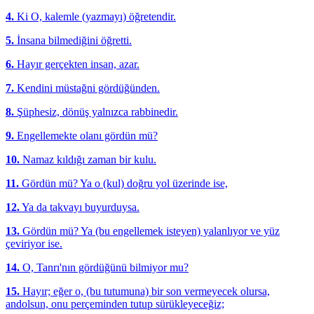
4.
Ki O, kalemle (yazmayı) öğretendir.
5.
İnsana bilmediğini öğretti.
6.
Hayır gerçekten insan, azar.
7.
Kendini müstağni gördüğünden.
8.
Şüphesiz, dönüş yalnızca rabbinedir.
9.
Engellemekte olanı gördün mü?
10.
Namaz kıldığı zaman bir kulu.
11.
Gördün mü? Ya o (kul) doğru yol üzerinde ise,
12.
Ya da takvayı buyurduysa.
13.
Gördün mü? Ya (bu engellemek isteyen) yalanlıyor ve yüz
çeviriyor ise.
14.
O, Tanrı'nın gördüğünü bilmiyor mu?
15.
Hayır; eğer o, (bu tutumuna) bir son vermeyecek olursa,
andolsun, onu perçeminden tutup sürükleyeceğiz;