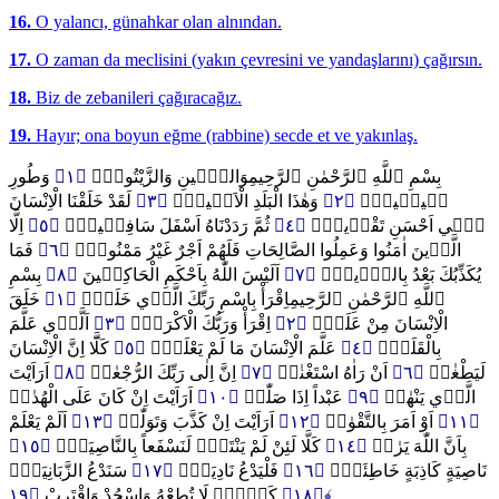
16.
O yalancı, günahkar olan alnından.
17.
O zaman da meclisini (yakın çevresini ve yandaşlarını) çağırsın.
18.
Biz de zebanileri çağıracağız.
19.
Hayır; ona boyun eğme (rabbine) secde et ve yakınlaş.
وَطُورِ
﴿١﴾
وَالتّ۪ينِ وَالزَّيْتُونِۙ
بِسْمِ ٱللَّهِ ٱلرَّحْمٰنِ ٱلرَّحِيمِ
لَقَدْ خَلَقْنَا الْاِنْسَانَ
﴿٣﴾
وَهٰذَا الْبَلَدِ الْاَم۪ينِۙ
﴿٢﴾
س۪ين۪ينَۙ
اِلَّا
﴿٥﴾
ثُمَّ رَدَدْنَاهُ اَسْفَلَ سَافِل۪ينَۙ
﴿٤﴾
ف۪ٓي اَحْسَنِ تَقْو۪يمٍۘ
فَمَا
﴿٦﴾
الَّذ۪ينَ اٰمَنُوا وَعَمِلُوا الصَّالِحَاتِ فَلَهُمْ اَجْرٌ غَيْرُ مَمْنُونٍۜ
بِسْمِ
﴿٨﴾
اَلَيْسَ اللّٰهُ بِاَحْكَمِ الْحَاكِم۪ينَ
﴿٧﴾
يُكَذِّبُكَ بَعْدُ بِالدّ۪ينِۜ
خَلَقَ
﴿١﴾
اِقْرَأْ بِاسْمِ رَبِّكَ الَّذ۪ي خَلَقَۚ
ٱللَّهِ ٱلرَّحْمٰنِ ٱلرَّحِيمِ
اَلَّذ۪ي عَلَّمَ
﴿٣﴾
اِقْرَأْ وَرَبُّكَ الْاَكْرَمُۙ
﴿٢﴾
الْاِنْسَانَ مِنْ عَلَقٍۚ
كَلَّٓا اِنَّ الْاِنْسَانَ
﴿٥﴾
عَلَّمَ الْاِنْسَانَ مَا لَمْ يَعْلَمْۜ
﴿٤﴾
بِالْقَلَمِۙ
اَرَاَيْتَ
﴿٨﴾
اِنَّ اِلٰى رَبِّكَ الرُّجْعٰىۜ
﴿٧﴾
اَنْ رَاٰهُ اسْتَغْنٰىۜ
﴿٦﴾
لَيَطْغٰىۙ
اَرَاَيْتَ اِنْ كَانَ عَلَى الْهُدٰىۙ
﴿١٠﴾
عَبْداً اِذَا صَلّٰىۜ
﴿٩﴾
الَّذ۪ي يَنْهٰىۙ
اَلَمْ يَعْلَمْ
﴿١٣﴾
اَرَاَيْتَ اِنْ كَذَّبَ وَتَوَلّٰىۜ
﴿١٢﴾
اَوْ اَمَرَ بِالتَّقْوٰىۜ
﴿١١﴾
﴿١٥﴾
كَلَّا لَئِنْ لَمْ يَنْتَهِ۬ لَنَسْفَعاً بِالنَّاصِيَةِۙ
﴿١٤﴾
بِاَنَّ اللّٰهَ يَرٰىۜ
سَنَدْعُ الزَّبَانِيَةَۙ
﴿١٧﴾
فَلْيَدْعُ نَادِيَهُۙ
﴿١٦﴾
نَاصِيَةٍ كَاذِبَةٍ خَاطِئَةٍۚ
كَلَّاۜ لَا تُطِعْهُ وَاسْجُدْ وَاقْتَرِبْ
﴿١٨﴾
﴿١٩﴾