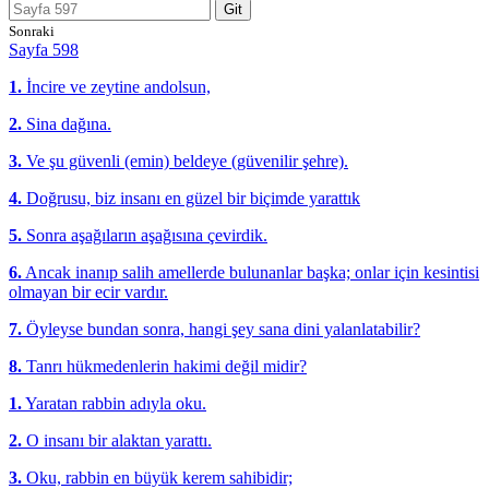
Git
Sonraki
Sayfa 598
1.
İncire ve zeytine andolsun,
2.
Sina dağına.
3.
Ve şu güvenli (emin) beldeye (güvenilir şehre).
4.
Doğrusu, biz insanı en güzel bir biçimde yarattık
5.
Sonra aşağıların aşağısına çevirdik.
6.
Ancak inanıp salih amellerde bulunanlar başka; onlar için kesintisi
olmayan bir ecir vardır.
7.
Öyleyse bundan sonra, hangi şey sana dini yalanlatabilir?
8.
Tanrı hükmedenlerin hakimi değil midir?
1.
Yaratan rabbin adıyla oku.
2.
O insanı bir alaktan yarattı.
3.
Oku, rabbin en büyük kerem sahibidir;