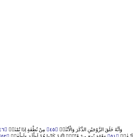
﴿٤٦﴾
مِنْ نُطْفَةٍ اِذَا تُمْنٰىۖ
﴿٤٥﴾
وَاَنَّهُ خَلَقَ الزَّوْجَيْنِ الذَّكَرَ وَالْاُنْثٰىۙ
﴿٥٢﴾
وَقَوْمَ نُوحٍ مِنْ قَبْلُۜ اِنَّهُمْ كَانُوا هُمْ اَظْلَمَ وَاَطْغٰىۜ
﴿٥١﴾
اَبْـقٰىۙ