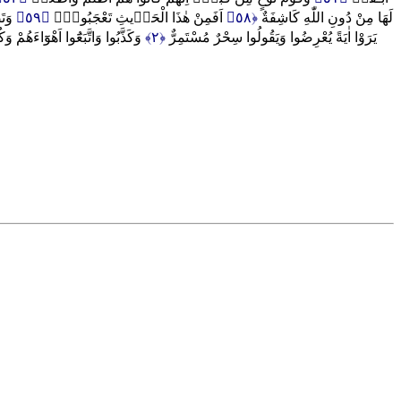
وَت
﴿٥٩﴾
اَفَمِنْ هٰذَا الْحَد۪يثِ تَعْجَبُونَۙ
﴿٥٨﴾
لَهَا مِنْ دُونِ اللّٰهِ كَاشِفَةٌ
وَكَذَّبُوا وَاتَّبَعُٓوا اَهْوَٓاءَهُمْ وَ
﴿٢﴾
يَرَوْا اٰيَةً يُعْرِضُوا وَيَقُولُوا سِحْرٌ مُسْتَمِرٌّ