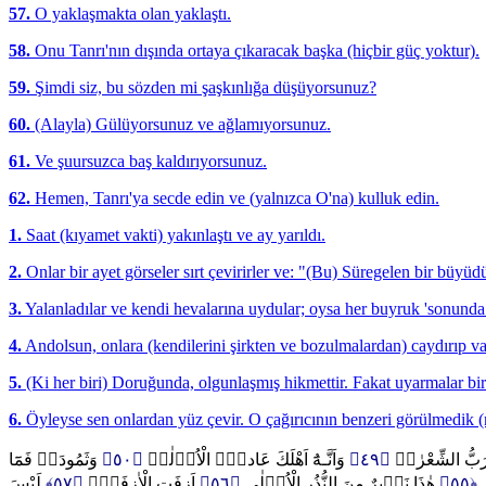
57.
O yaklaşmakta olan yaklaştı.
58.
Onu Tanrı'nın dışında ortaya çıkaracak başka (hiçbir güç yoktur).
59.
Şimdi siz, bu sözden mi şaşkınlığa düşüyorsunuz?
60.
(Alayla) Gülüyorsunuz ve ağlamıyorsunuz.
61.
Ve şuursuzca baş kaldırıyorsunuz.
62.
Hemen, Tanrı'ya secde edin ve (yalnızca O'na) kulluk edin.
1.
Saat (kıyamet vakti) yakınlaştı ve ay yarıldı.
2.
Onlar bir ayet görseler sırt çevirirler ve: "(Bu) Süregelen bir büyüdü
3.
Yalanladılar ve kendi hevalarına uydular; oysa her buyruk 'sonunda 
4.
Andolsun, onlara (kendilerini şirkten ve bozulmalardan) caydırıp va
5.
(Ki her biri) Doruğunda, olgunlaşmış hikmettir. Fakat uyarmalar bir
6.
Öyleyse sen onlardan yüz çevir. O çağırıcının benzeri görülmedik (n
وَثَمُودَا۬ فَمَٓا
﴿٥٠﴾
وَاَنَّـهُٓ اَهْلَكَ عَاداًۨ الْاُو۫لٰىۙ
﴿٤٩﴾
وَ رَبُّ الشِّعْرٰىۙ
لَيْسَ
﴿٥٧﴾
اَزِفَتِ الْاٰزِفَةُۚ
﴿٥٦﴾
هٰذَا نَذ۪يرٌ مِنَ النُّذُرِ الْاُو۫لٰى
﴿٥٥﴾
ٰى