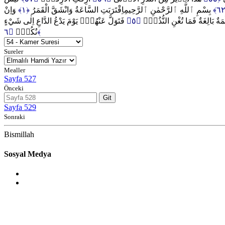
وَاِنْ
﴿١﴾
اِقْتَرَبَتِ السَّاعَةُ وَانْشَقَّ الْقَمَرُ
بِسْمِ ٱللَّهِ ٱلرَّحْمٰنِ ٱلرَّحِيمِ
فَتَوَلَّ عَنْهُمْۢ يَوْمَ يَدْعُ الدَّاعِ اِلٰى شَيْءٍ
﴿٥﴾
َةٌ بَالِغَةٌ فَمَا تُغْنِ النُّذُرُۙ
نُكُرٍۙ
﴿٦﴾
Sureler
Mealler
Sayfa 527
Önceki
Git
Sayfa 529
Sonraki
Bismillah
Sosyal Medya