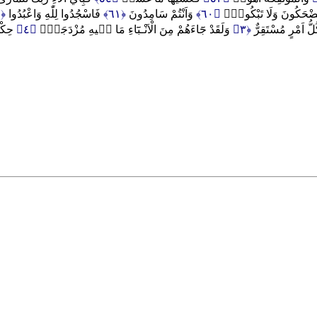
﴿٦٢﴾
فَاسْجُدُوا لِلّٰهِ وَاعْبُدُوا
﴿٦١﴾
وَاَنْتُمْ سَامِدُونَ
﴿٦٠﴾
َضْحَكُونَ وَلَا تَبْكُونَۙ
حِكْم
﴿٤﴾
وَلَقَدْ جَٓاءَهُمْ مِنَ الْاَنْـبَٓاءِ مَا ف۪يهِ مُزْدَجَرٌۙ
﴿٣﴾
كُلُّ اَمْرٍ مُسْتَقِرٌّ