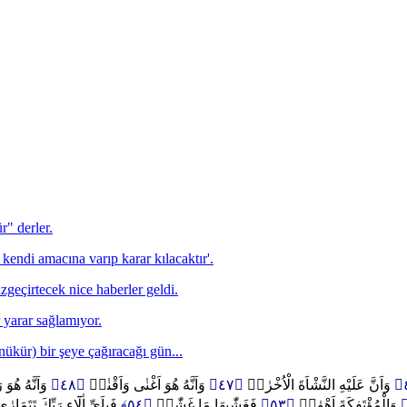
r" derler.
kendi amacına varıp karar kılacaktır'.
zgeçirtecek nice haberler geldi.
 yarar sağlamıyor.
ükür) bir şeye çağıracağı gün...
وَاَنَّهُ هُ
﴿٤٨﴾
وَاَنَّهُ هُوَ اَغْنٰى وَاَقْنٰىۙ
﴿٤٧﴾
وَاَنَّ عَلَيْهِ النَّشْاَةَ الْاُخْرٰىۙ
فَبِاَيِّ اٰلَٓاءِ رَبِّكَ تَتَمَار
﴿٥٤﴾
فَغَشّٰيهَا مَا غَشّٰىۚ
﴿٥٣﴾
وَالْمُؤْتَفِكَةَ اَهْوٰىۙ