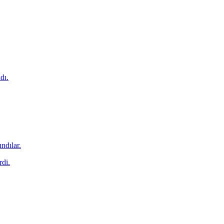
dı.
ndılar.
rdi.