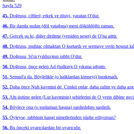
Sonraki
Sayfa 529
45.
Doğrusu, çiftleri; erkek ve dişiyi, yaratan O'dur.
46.
Bir damla sudan (döl yatağına) meni döküldüğü zaman.
47.
Gerçek şu ki, diğer diriltme (yeniden neşet) de O'na aittir.
48.
Doğrusu, muhtaç olmaktan O kurtardı ve sermaye verip hoşnut kıl
49.
Doğrusu, Şi'ra (yıldızı)nın rabbi O'dur.
50.
Doğrusu, önce gelen Ad (halkın)ı O yıkıma uğrattı.
51.
Semud'u da. Böylelikle (o halklardan kimseyi) bırakmadı.
52.
Daha önce Nuh kavmini de. Çünkü onlar, daha zalim ve daha azgı
53.
Altı üstüne gelen (Lut kavminin) şehirlerini de O yerin dibine geçi
54.
Böylece ona (o toplumun başına) sardırdığını sardırdı.
55.
Öyleyse, rabbinin hangi nimetlerinden şüphe ediyorsun?
56.
Bu önceki uyarıcılardan bir uyarıcıdır.