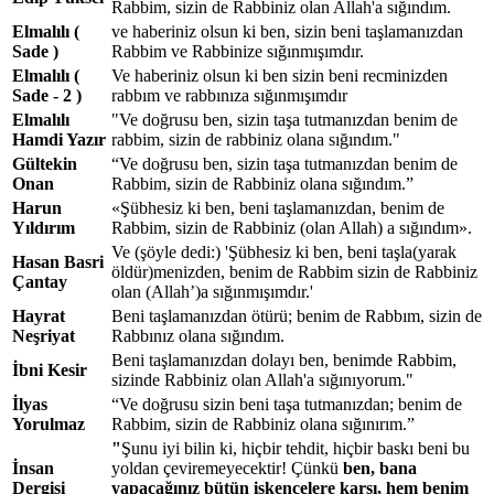
Rabbim, sizin de Rabbiniz olan Allah'a sığındım.
Elmalılı (
ve haberiniz olsun ki ben, sizin beni taşlamanızdan
Sade )
Rabbim ve Rabbinize sığınmışımdır.
Elmalılı (
Ve haberiniz olsun ki ben sizin beni recminizden
Sade - 2 )
rabbım ve rabbınıza sığınmışımdır
Elmalılı
"Ve doğrusu ben, sizin taşa tutmanızdan benim de
Hamdi Yazır
rabbim, sizin de rabbiniz olana sığındım."
Gültekin
“Ve doğrusu ben, sizin taşa tutmanızdan benim de
Onan
Rabbim, sizin de Rabbiniz olana sığındım.”
Harun
«Şübhesiz ki ben, beni taşlamanızdan, benim de
Yıldırım
Rabbim, sizin de Rabbiniz (olan Allah) a sığındım».
Ve (şöyle dedi:) 'Şübhesiz ki ben, beni taşla(yarak
Hasan Basri
öldür)menizden, benim de Rabbim sizin de Rabbiniz
Çantay
olan (Allah’)a sığınmışımdır.'
Hayrat
Beni taşlamanızdan ötürü; benim de Rabbım, sizin de
Neşriyat
Rabbınız olana sığındım.
Beni taşlamanızdan dolayı ben, benimde Rabbim,
İbni Kesir
sizinde Rabbiniz olan Allah'a sığınıyorum."
İlyas
“Ve doğrusu sizin beni taşa tutmanızdan; benim de
Yorulmaz
Rabbim, sizin de Rabbiniz olana sığınırım.”
"
Şunu iyi bilin ki, hiçbir tehdit, hiçbir baskı beni bu
İnsan
yoldan çeviremeyecektir! Çünkü
ben, bana
Dergisi
yapacağınız bütün işkencelere karşı, hem benim