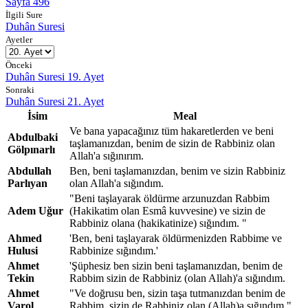
Sayfa 496
İlgili Sure
Duhân Suresi
Ayetler
Önceki
Duhân Suresi 19. Ayet
Sonraki
Duhân Suresi 21. Ayet
İsim
Meal
Ve bana yapacağınız tüm hakaretlerden ve beni
Abdulbaki
taşlamanızdan, benim de sizin de Rabbiniz olan
Gölpınarlı
Allah'a sığınırım.
Abdullah
Ben, beni taşlamanızdan, benim ve sizin Rabbiniz
Parlıyan
olan Allah'a sığındım.
"Beni taşlayarak öldürme arzunuzdan Rabbim
Adem Uğur
(Hakikatim olan Esmâ kuvvesine) ve sizin de
Rabbiniz olana (hakikatinize) sığındım. "
Ahmed
'Ben, beni taşlayarak öldürmenizden Rabbime ve
Hulusi
Rabbinize sığındım.'
Ahmet
'Şüphesiz ben sizin beni taşlamanızdan, benim de
Tekin
Rabbim sizin de Rabbiniz (olan Allah)'a sığındım.
Ahmet
"Ve doğrusu ben, sizin taşa tutmanızdan benim de
Varol
Rabbim, sizin de Rabbiniz olan (Allah)a sığındım."