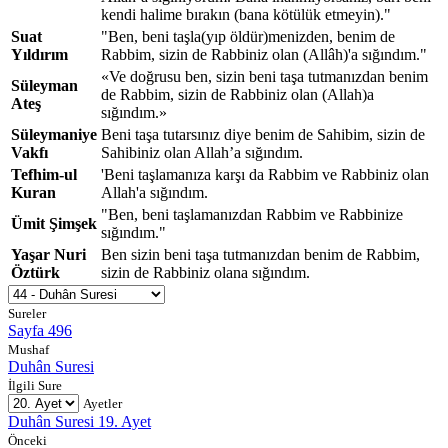
kendi halime bırakın (bana kötülük etmeyin)."
Suat
"Ben, beni taşla(yıp öldür)menizden, benim de
Yıldırım
Rabbim, sizin de Rabbiniz olan (Allâh)'a sığındım."
«Ve doğrusu ben, sizin beni taşa tutmanızdan benim
Süleyman
de Rabbim, sizin de Rabbiniz olan (Allah)a
Ateş
sığındım.»
Süleymaniye
Beni taşa tutarsınız diye benim de Sahibim, sizin de
Vakfı
Sahibiniz olan Allah’a sığındım.
Tefhim-ul
'Beni taşlamanıza karşı da Rabbim ve Rabbiniz olan
Kuran
Allah'a sığındım.
"Ben, beni taşlamanızdan Rabbim ve Rabbinize
Ümit Şimşek
sığındım."
Yaşar Nuri
Ben sizin beni taşa tutmanızdan benim de Rabbim,
Öztürk
sizin de Rabbiniz olana sığındım.
Sureler
Sayfa 496
Mushaf
Duhân Suresi
İlgili Sure
Ayetler
Duhân Suresi 19. Ayet
Önceki