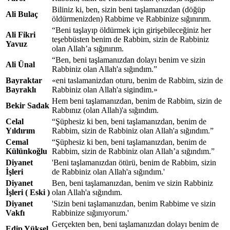
Biliniz ki, ben, sizin beni taşlamanızdan (döğüp
Ali Bulaç
öldürmenizden) Rabbime ve Rabbinize sığınırım.
“Beni taşlayıp öldürmek için girişebileceğiniz her
Ali Fikri
teşebbüsten benim de Rabbim, sizin de Rabbiniz
Yavuz
olan Allah’a sığınırım.
“Ben, beni taşlamanızdan dolayı benim ve sizin
Ali Ünal
Rabbiniz olan Allah'a sığındım.”
Bayraktar
«eni taslamanizdan oturu, benim de Rabbim, sizin de
Bayraklı
Rabbiniz olan Allah'a sigindim.»
Hem beni taşlamanızdan, benim de Rabbim, sizin de
Bekir Sadak
Rabbınız (olan Allah)'a sığındım.
Celal
“Şüphesiz ki ben, beni taşlamanızdan, benim de
Yıldırım
Rabbim, sizin de Rabbiniz olan Allah'a sığındım.”
Cemal
“Şüphesiz ki ben, beni taşlamanızdan, benim de
Külünkoğlu
Rabbim, sizin de Rabbiniz olan Allah’a sığındım.”
Diyanet
'Beni taşlamanızdan ötürü, benim de Rabbim, sizin
İşleri
de Rabbiniz olan Allah'a sığındım.'
Diyanet
Ben, beni taşlamanızdan, benim ve sizin Rabbiniz
İşleri ( Eski )
olan Allah'a sığındım.
Diyanet
'Sizin beni taşlamanızdan, benim Rabbime ve sizin
Vakfı
Rabbinize sığınıyorum.'
Gerçekten ben, beni taşlamanızdan dolayı benim de
Edip Yüksel