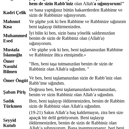
hem de sizin Rabb'iniz
olan Allah'
a sığınıyorum!"
ve bana yaptığınız bütün hakaretlerden Rabbime ve
Kadri Çelik
sizin de Rabbinize sığınıyorum.
Mahmut
Ve şüphe yok ki ben Rabbime ve Rabbinize sığınırım
Kısa
beni taşlayıp öldürmenizden.
İyi bilin ki ben, sizin bana yönelik saldırınızdan
Muhammed
benim de sizin de Rabbiniz olan (Allah'a)
Esed
sığınıyorum.
Mustafa
«Ve şüphe yok ki ben, beni taşlamanızdan Rabbime
İslamoğlu
ve Rabbinize iltica etmişimdir.»
Ömer
"Ben, beni taşa tutmanızdan benim de sizin de
Nasuhi
Rabbiniz olan Allah'a sığındım. "
Bilmen
Ve ben, beni taşlamanızdan sizin de Rabb’iniz olan
Ömer Öngüt
Rabb’ime sığındım.
Doğrusu ben, beni taşlamanızdan/kovmanızdan,
Şaban Piriş
benim ve sizin Rabbiniz olan Allah’a sığındım.
Sadık
Ben, beni taşlayıp öldürmenizden, benim de Rabbim
Türkmen
sizin de Rabbiniz olan Allah'a sığındım.
(19-21) Sakın Allah’a baş kaldırmayın, zira ben size
apaçık bir delil getiriyorum. Beni taşlayıp
Seyyid
öldürmenizden, benim de sizin de Rabbiniz olan
Kutub
Allah’a sığınıyorum. Bana inanmıyorsanız, bari beni