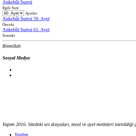
Ankebût Suresi
İlgili Sure
Ayetler
Ankebût Suresi 59. Ayet
Önceki
Ankebût Suresi 61. Ayet
Sonraki
Bismillah
Sosyal Medya
Yapım 2016. Sitedeki ses dosyaları, meal ve ayet metinleri istenildiği gi
Yardım