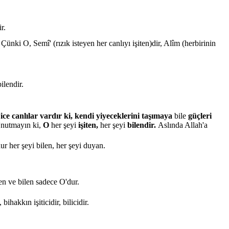
r.
Çünki O, Semî' (rızık isteyen her canlıyı işiten)dir, Alîm (herbirinin
ilendir.
ice canlılar vardır ki, kendi yiyeceklerini taşımaya
bile
güçleri
nutmayın ki,
O
her şeyi
işiten,
her şeyi
bilendir.
Aslında Allah'a
ur her şeyi bilen, her şeyi duyan.
ten ve bilen sadece O'dur.
hakkın işiticidir, bilicidir.