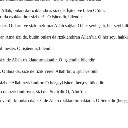
 Allah, onları da rızıklandırır, sizi de. İşiten ve bilen O’dur.
 da rızıklandırır sizi de!.. O işitendir, bilendir.
z. Onların ve sizin rızkınızı Allah sağlar. O her şeyi işitir, her şeyi bili
r. Ama sizi de, bütün onları da rızıklandıran Allah’tır. O her şeyi hakkıyla
h besler. O, işitendir, bilendir.
zi de Allah rızıklandırmaktadır. O, işitendir, bilendir.
 Onlara da, size de rızık veren Allah’tır; o işitir ve bilir.
izi de Allah rızıklandırır. O herşeyi işiten, herşeyi bilendir.
 da rızıklandırıyor, sizi de. Semî'dir O, Alîm'dir.
 vardır ki onları da, sizi de Allah rızıklandırmaktadır. O Semi'dir (herşey