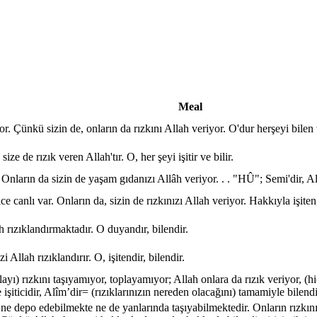
Meal
yor. Çünkü sizin de, onların da rızkını Allah veriyor. O'dur herşeyi bilen 
ize de rızık veren Allah'tır. O, her şeyi işitir ve bilir.
. Onların da sizin de yaşam gıdanızı Allâh veriyor. . . "HÛ"; Semi'dir, Al
 canlı var. Onların da, sizin de rızkınızı Allah veriyor. Hakkıyla işiten
h rızıklandırmaktadır. O duyandır, bilendir.
 Allah rızıklandırır. O, işitendir, bilendir.
ayı) rızkını taşıyamıyor, toplayamıyor; Allah onlara da rızık veriyor, (hi
şiticidir, Alîm’dir= (rızıklarınızın nereden olacağını) tamamiyle bilendi
ı ne depo edebilmekte ne de yanlarında taşıyabilmektedir. Onların rızkını 