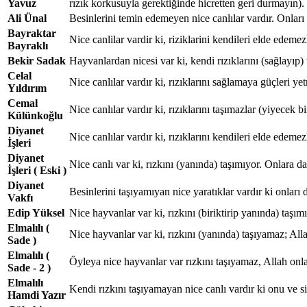
Yavuz
rızık korkusuyla gerektiğinde hicretten geri durmayın). 
Ali Ünal
Besinlerini temin edemeyen nice canlılar vardır. Onları da
Bayraktar
Nice canlilar vardir ki, riziklarini kendileri elde edemezle
Bayraklı
Bekir Sadak
Hayvanlardan nicesi var ki, kendi rızıklarını (sağlayıp) t
Celal
Nice canlılar vardır ki, rızıklarını sağlamaya güçleri yet
Yıldırım
Cemal
Nice canlılar vardır ki, rızıklarını taşımazlar (yiyecek bi
Külünkoğlu
Diyanet
Nice canlılar vardır ki, rızıklarını kendileri elde edemezle
İşleri
Diyanet
Nice canlı var ki, rızkını (yanında) taşımıyor. Onlara da s
İşleri ( Eski )
Diyanet
Besinlerini taşıyamıyan nice yaratıklar vardır ki onlar
Vakfı
Edip Yüksel
Nice hayvanlar var ki, rızkını (biriktirip yanında) taşımıy
Elmalılı (
Nice hayvanlar var ki, rızkını (yanında) taşıyamaz; Allah
Sade )
Elmalılı (
Öyleya nice hayvanlar var rızkını taşıyamaz, Allah onlar
Sade - 2 )
Elmalılı
Kendi rızkını taşıyamayan nice canlı vardır ki onu ve sizi
Hamdi Yazır