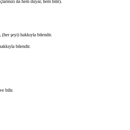
çlarınızı da hem duyar, hem bilir).
, (her şeyi) hakkıyla bilendir.
hakkıyla bilendir.
e bilir.