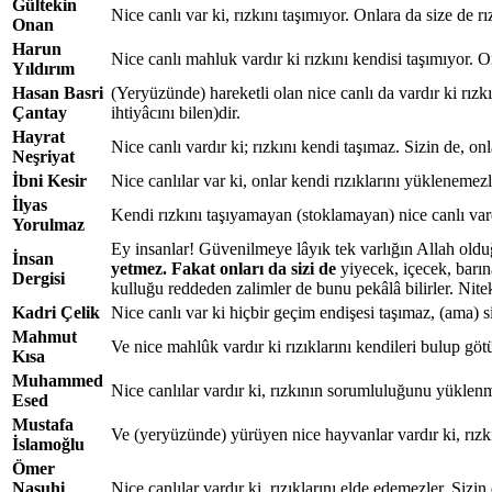
Gültekin
Nice canlı var ki, rızkını taşımıyor. Onlara da size de rızı
Onan
Harun
Nice canlı mahluk vardır ki rızkını kendisi taşımıyor. On
Yıldırım
Hasan Basri
(Yeryüzünde) hareketli olan nice canlı da vardır ki rızkı
Çantay
ihtiyâcını bilen)dir.
Hayrat
Nice canlı vardır ki; rızkını kendi taşımaz. Sizin de, onl
Neşriyat
İbni Kesir
Nice canlılar var ki, onlar kendi rızıklarını yüklenemezle
İlyas
Kendi rızkını taşıyamayan (stoklamayan) nice canlı vardı
Yorulmaz
Ey insanlar! Güvenilmeye lâyık tek varlığın Allah oldu
İnsan
yetmez. Fakat
onları da sizi de
yiyecek, içecek, barın
Dergisi
kulluğu reddeden zalimler de bunu pekâlâ bilirler. Nite
Kadri Çelik
Nice canlı var ki hiçbir geçim endişesi taşımaz, (ama) si
Mahmut
Ve nice mahlûk vardır ki rızıklarını kendileri bulup götü
Kısa
Muhammed
Nice canlılar vardır ki, rızkının sorumluluğunu yüklenme
Esed
Mustafa
Ve (yeryüzünde) yürüyen nice hayvanlar vardır ki, rızkın
İslamoğlu
Ömer
Nasuhi
Nice canlılar vardır ki, rızıklarını elde edemezler. Sizin 