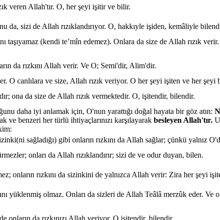
k veren Allah'tır. O, her şeyi işitir ve bilir.
u da, sizi de Allah rızıklandırıyor. O, hakkıyle işiden, kemâliyle bilendi
nı taşıyamaz (kendi te’mîn edemez). Onlara da size de Allah rızık verir. 
arın da rızkını Allah verir. Ve O; Semi'dir, Alim'dir.
r. O canlılara ve size, Allah rızık veriyor. O her şeyi işiten ve her şeyi b
r; ona da size de Allah rızık vermektedir. O, işitendir, bilendir.
ğunu daha iyi anlamak için, O'nun yarattığı doğal hayata bir göz atın:
N
ak ve benzeri her türlü ihtiyaçlarınızı karşılayarak
besleyen Allah'tır.
U
kim:
zinki(ni sağladığı) gibi onların rızkını da Allah sağlar; çünkü yalnız O'd
rmezler; onları da Allah rızıklandırır; sizi de ve odur duyan, bilen.
z; onların rızkını da sizinkini de yalnızca Allah verir: Zira her şeyi işi
ı yüklenmiş olmaz. Onları da sizleri de Allah Teâlâ merzûk eder. Ve o, bi
de onların da rızkınızı Allah veriyor. O işitendir, bilendir.