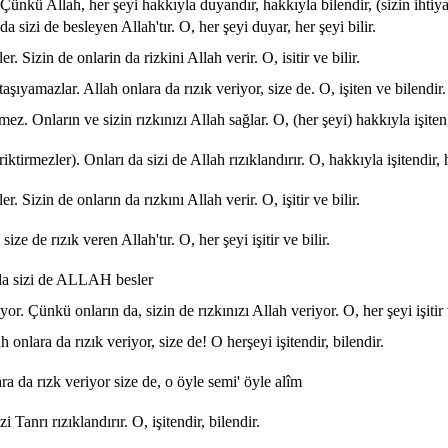
Çünkü Allah, her şeyi hakkıyla duyandır, hakkıyla bilendir, (sizin ihtiya
 sizi de besleyen Allah'tır. O, her şeyi duyar, her şeyi bilir.
r. Sizin de onlarin da rizkini Allah verir. O, isitir ve bilir.
aşıyamazlar. Allah onlara da rızık veriyor, size de. O, işiten ve bilendir.
mez. Onların ve sizin rızkınızı Allah sağlar. O, (her şeyi) hakkıyla işiten
riktirmezler). Onları da sizi de Allah rızıklandırır. O, hakkıyla işitendir, 
r. Sizin de onların da rızkını Allah verir. O, işitir ve bilir.
ize de rızık veren Allah'tır. O, her şeyi işitir ve bilir.
ı da sizi de ALLAH besler
or. Çünkü onların da, sizin de rızkınızı Allah veriyor. O, her şeyi işitir v
 onlara da rızık veriyor, size de! O herşeyi işitendir, bilendir.
a da rızk veriyor size de, o öyle semi' öyle alîm
 Tanrı rızıklandırır. O, işitendir, bilendir.