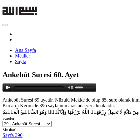
Ana Sayfa
Mealler
Sayfa
Ankebût Suresi 60. Ayet
Ankebût Suresi 69 ayettir. Nüzulü Mekke'de olup 85. sure olarak inmiş
Kur'an-ı Kerim'de 396 sayfa numarasında yer almaktadır.
ْ مِنْ دَٓابَّةٍ لَا تَحْمِلُ رِزْقَهَاۗ اَللّٰهُ يَرْزُقُهَا وَاِيَّاكُمْۘ وَهُوَ السَّم۪يعُ الْعَل۪يمُ
Sureler
Mushaf
Sayfa 396