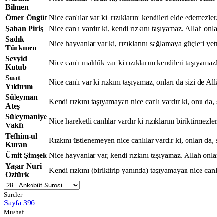
Bilmen
Ömer Öngüt
Nice canlılar var ki, rızıklarını kendileri elde edemezler.
Şaban Piriş
Nice canlı vardır ki, kendi rızkını taşıyamaz. Allah onları
Sadık
Nice hayvanlar var ki, rızıklarını sağlamaya güçleri yetme
Türkmen
Seyyid
Nice canlı mahlûk var ki rızıklarını kendileri taşıyamazla
Kutub
Suat
Nice canlı var ki rızkını taşıyamaz, onları da sizi de Allâ
Yıldırım
Süleyman
Kendi rızkını taşıyamayan nice canlı vardır ki, onu da, si
Ateş
Süleymaniye
Nice hareketli canlılar vardır ki rızıklarını biriktirmezler.
Vakfı
Tefhim-ul
Rızkını üstlenemeyen nice canlılar vardır ki, onları da, s
Kuran
Ümit Şimşek
Nice hayvanlar var, kendi rızkını taşıyamaz. Allah onları
Yaşar Nuri
Kendi rızkını (biriktirip yanında) taşıyamayan nice canlı
Öztürk
Sureler
Sayfa 396
Mushaf