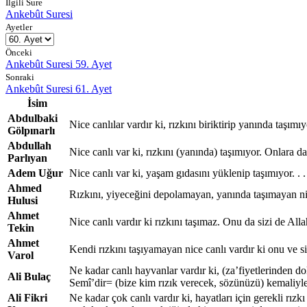
İlgili Sure
Ankebût Suresi
Ayetler
Önceki
Ankebût Suresi 59. Ayet
Sonraki
Ankebût Suresi 61. Ayet
İsim
Abdulbaki
Nice canlılar vardır ki, rızkını biriktirip yanında taşımı
Gölpınarlı
Abdullah
Nice canlı var ki, rızkını (yanında) taşımıyor. Onlara da s
Parlıyan
Adem Uğur
Nice canlı var ki, yaşam gıdasını yüklenip taşımıyor. . 
Ahmed
Rızkını, yiyeceğini depolamayan, yanında taşımayan nice
Hulusi
Ahmet
Nice canlı vardır ki rızkını taşımaz. Onu da sizi de Alla
Tekin
Ahmet
Kendi rızkını taşıyamayan nice canlı vardır ki onu ve sizi
Varol
Ne kadar canlı hayvanlar vardır ki, (za’fiyetlerinden dol
Ali Bulaç
Semî’dir= (bize kim rızık verecek, sözünüzü) kemaliyle i
Ali Fikri
Ne kadar çok canlı vardır ki, hayatları için gerekli rızk