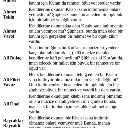
Hulusi
kavim için Kuran’da rahmet, öğüt ve ibretler vardır.
Kendilerine okunan Kitab'ı sana indirmemiz onlara
Ahmet
yetmedi mi? Şüphesiz bunda iman eden bir topluluk
Tekin
için bir rahmet ve öğüt vardır.
Kendilerine okunmakta olan Kitabı sana indirmemiz
Ahmet
onlara yetmiyor mu? Şüphesiz, bunda iman eden bir
Varol
kavim için gerçekten bir rahmet ve bir öğüt (zikir)
vardır.
Sana indirdiğimiz bu Kur’an, o mucize istiyenlere
karşı okunub dururken, (hâlâ mucize olarak)
Ali Bulaç
kendilerine kâfi gelmedi mi? Şübhesiz ki Kur’an’da,
iman edecek bir millet için büyük bir rahmet ve bir
öğüd var.
Hem, kendilerine okunan, tebliğ edilen bu Kitabı
Ali Fikri
sana indiriyor olmamız onlar için yeterli değil mi?
Yavuz
Onu indirmemizde iman eden bir topluluk için hiç
şüphesiz büyük bir rahmet ve yeterli bir ders vardır.
Kendilerine okuduğun kitabı sana indirmiş olmamız
onlara mucize olarak yetmedi mi? Çünkü bunda,
Ali Ünal
inanacak bir toplum için kesinlikle rahmet ve öğüt
vardır.
Kendilerine okunan bir Kitap'i sana indirmis
Bayraktar
olmamiz onlara yetmiyor mu? Bunda, inanan
Bayraklı