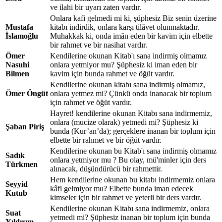
ve ilahi bir uyarı zaten vardır.
Onlara kafi gelmedi mi ki, şüphesiz Biz senin üzerine
Mustafa
kitabı indirdik, onlara karşı tilâvet olunmaktadır.
İslamoğlu
Muhakkak ki, onda imân eden bir kavim için elbette
bir rahmet ve bir nasihat vardır.
Ömer
Kendilerine okunan Kitab'ı sana indirmiş olmamız
Nasuhi
onlara yetmiyor mu? Şüphesiz ki iman eden bir
Bilmen
kavim için bunda rahmet ve öğüt vardır.
Kendilerine okunan kitabı sana indirmiş olmamız,
Ömer Öngüt
onlara yetmez mi? Çünkü onda inanacak bir toplum
için rahmet ve öğüt vardır.
Hayret! kendilerine okunan Kitabı sana indirmemiz,
onlara (mucize olarak) yetmedi mi? Şüphesiz ki
Şaban Piriş
bunda (Kur’an’da); gerçeklere inanan bir toplum için
elbette bir rahmet ve bir öğüt vardır.
Kendilerine okunan bu Kitab'ı sana indirmiş olmamız
Sadık
onlara yetmiyor mu ? Bu olay, mü'minler için ders
Türkmen
alınacak, düşündürücü bir rahmettir.
Hem kendilerine okunan bu kitabı indirmemiz onlara
Seyyid
kâfi gelmiyor mu? Elbette bunda iman edecek
Kutub
kimseler için bir rahmet ve yeterli bir ders vardır.
Kendilerine okunan Kitabı sana indirmemiz, onlara
Suat
yetmedi mi? Şüphesiz inanan bir toplum için bunda
Yıldırım