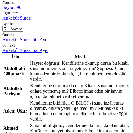
Mushaf
Sayfa 396
İlgili Sure
Ankebût Suresi
Ayetler
Önceki
Ankebût Suresi 50. Ayet
Sonraki
Ankebût Suresi 52. Ayet
İsim
Meal
Hayret doğrusu! Kendilerine okunup duran bu kitabı,
Abdulbaki
sana indirmemiz onlara yetmez mi? Şüphesiz O'nda
Gölpınarlı
iman eden bir toplum için, hem rahmet, hem de öğüt
vardır.
Kendilerine okunmakta olan Kitab'ı sana indirmemiz
Abdullah
onlara yetmemiş mi? Elbette iman eden bir kavim
Parlıyan
için onda rahmet ve ibret vardır.
Kendilerine bildirilen O BİLGİ'yi sana inzâl etmiş
olmamız, onlara yeterli gelmedi mi? Muhakkak ki
Adem Uğur
bunda iman eden topluma elbette bir rahmet ve öğüt
vardır.
Sana indirdiğimiz, kendilerine okunmakta olan kitap,
Ahmed
Kur’ân onlara yetmiyor mu? Elbette iman eden bir