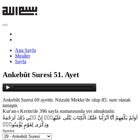
Ana Sayfa
Mealler
Sayfa
Ankebût Suresi 51. Ayet
Ankebût Suresi 69 ayettir. Nüzulü Mekke'de olup 85. sure olarak
inmiştir.
Kur'an-ı Kerim'de 396 sayfa numarasında yer almaktadır.
اَوَلَمْ يَكْفِهِمْ اَنَّٓا اَنْزَلْنَا عَلَيْكَ الْكِتَابَ يُتْلٰى عَلَيْهِمْۜ اِنَّ ف۪ي ذٰلِكَ لَرَحْمَةً
وَذِكْرٰى لِقَوْمٍ يُؤْمِنُونَ۟
Sureler