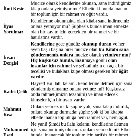
Mucize olarak kendilerine okunan, sana indirdiğimiz
İbni Kesir
kitap onlara yetmiyor mu? Elbette ki bunda inanan
bir toplum için bir rahmet ve öğüt vardır.
Kendilerine okunmakta olan kitabı sana indirmemiz
İlyas
onlara yetmiyor mu? Şüphesiz bunda iman etmekte
Yorulmaz
olan bir kavim için gerçekten bir rahmet ve bir
hatırlatma vardır.
Kendilerine
gece gündüz
okunup duran
ve her
ayeti başlı başına birer mucize olan
bu Kitabı sana
göndermemiz onlara
mucize olarak
yetmiyor mu?
İnsan
Hiç kuşkusuz bunda, inan
maya gönlü ol
an
Dergisi
insanlar için rahmet ve
şefkatimizin en açık bir
tecellisi
ve
kulaklara küpe olması gereken
bir öğüt
vardır.
Hayret! Bu ilahi kelamı, kendilerine iletmen için sana
göndermiş olmamız onlara yetmez mi? Kuşkusuz
Kadri Çelik
onda rahmet(imizin tezahürü) ve iman edecek
kimseler için bir uyarı vardır.
Onlara yetmez mi ki şüphe yok, sana kitap indirdik,
Mahmut
onlara okunup durmada; şüphe yok ki bu kitapta
Kısa
elbette inanan topluluğa hem rahmet var, hem öğüt.
Ne yani! Şimdi bu ilahı kelamı, kendilerine iletmen
Muhammed
için sana indirmiş olmamız onlara yetmedi mi? Elbet
Esed
bunda, inanancak bir toplum için tarifsiz bir rahmet