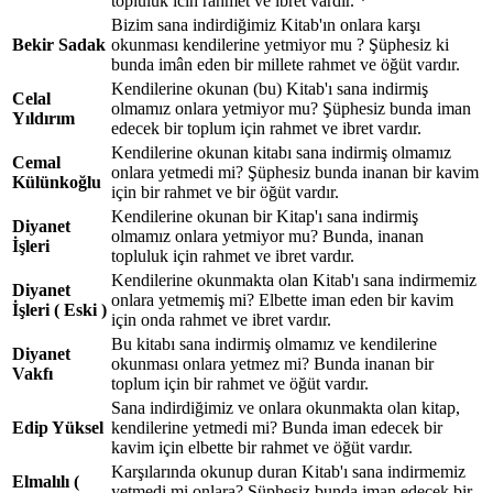
topluluk icin rahmet ve ibret vardir. *
Bizim sana indirdiğimiz Kitab'ın onlara karşı
Bekir Sadak
okunması kendilerine yetmiyor mu ? Şüphesiz ki
bunda imân eden bir millete rahmet ve öğüt vardır.
Kendilerine okunan (bu) Kitab'ı sana indirmiş
Celal
olmamız onlara yetmiyor mu? Şüphesiz bunda iman
Yıldırım
edecek bir toplum için rahmet ve ibret vardır.
Kendilerine okunan kitabı sana indirmiş olmamız
Cemal
onlara yetmedi mi? Şüphesiz bunda inanan bir kavim
Külünkoğlu
için bir rahmet ve bir öğüt vardır.
Kendilerine okunan bir Kitap'ı sana indirmiş
Diyanet
olmamız onlara yetmiyor mu? Bunda, inanan
İşleri
topluluk için rahmet ve ibret vardır.
Kendilerine okunmakta olan Kitab'ı sana indirmemiz
Diyanet
onlara yetmemiş mi? Elbette iman eden bir kavim
İşleri ( Eski )
için onda rahmet ve ibret vardır.
Bu kitabı sana indirmiş olmamız ve kendilerine
Diyanet
okunması onlara yetmez mi? Bunda inanan bir
Vakfı
toplum için bir rahmet ve öğüt vardır.
Sana indirdiğimiz ve onlara okunmakta olan kitap,
Edip Yüksel
kendilerine yetmedi mi? Bunda iman edecek bir
kavim için elbette bir rahmet ve öğüt vardır.
Karşılarında okunup duran Kitab'ı sana indirmemiz
Elmalılı (
yetmedi mi onlara? Şüphesiz bunda iman edecek bir