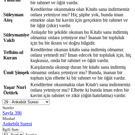
bir rahmet ve öğüt vardır.
Kendilerine okunmakta olan Kitabı sana indirmemiz
Süleyman
onlara yetmiyor mu? Hiç şüphe yok, bunda iman
Ateş
etmekte olan bir kavim için gerçekten bir rahmet ve
bir öğüt (zikir) vardır.
Anlaşılır bir şekilde okunan bu Kitabı sana indirmiş
Süleymaniye
olmamız onlara yetmiyor mu? İnanan bir topluluk
Vakfı
için bu bir ikram ve doğru bilgidir.
Kendilerine okunan kitabı sana indirmiş olmamız
Tefhim-ul
onlara yetmedi mi? İman edecek bir topluluk için, hiç
Kuran
kuşkusuz, onda bir rahmet ve öğüt vardır.
Karşılarında okunup duran bir kitabı sana indirmiş
Ümit Şimşek
olmamız onlara yetmiyor mu? Bunda, inanan bir
toplum için elbette ki bir rahmet ve bir öğüt vardır.
Kendilerine okunmakta olan Kitab'ı sana indirmemiz
Yaşar Nuri
onlara yetmiyor mu? Elbette ki bunda iman eden bir
Öztürk
kavim için rahmet ve zikir (öğüt-hatırlatma) vardır.
Sureler
Sayfa 396
Mushaf
Ankebût Suresi
İlgili Sure
Ayetler