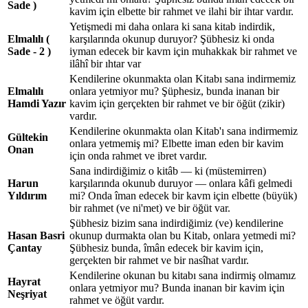
Sade )
kavim için elbette bir rahmet ve ilahi bir ihtar vardır.
Yetişmedi mi daha onlara ki sana kitab indirdik,
Elmalılı (
karşılarında okunup duruyor? Şübhesiz ki onda
Sade - 2 )
iyman edecek bir kavm için muhakkak bir rahmet ve
ilâhî bir ıhtar var
Kendilerine okunmakta olan Kitabı sana indirmemiz
Elmalılı
onlara yetmiyor mu? Şüphesiz, bunda inanan bir
Hamdi Yazır
kavim için gerçekten bir rahmet ve bir öğüt (zikir)
vardır.
Kendilerine okunmakta olan Kitab'ı sana indirmemiz
Gültekin
onlara yetmemiş mi? Elbette iman eden bir kavim
Onan
için onda rahmet ve ibret vardır.
Sana indirdiğimiz o kitâb — ki (müstemirren)
Harun
karşılarında okunub duruyor — onlara kâfi gelmedi
Yıldırım
mi? Onda îman edecek bir kavm için elbette (büyük)
bir rahmet (ve ni'met) ve bir öğüt var.
Şübhesiz bizim sana indirdiğimiz (ve) kendilerine
Hasan Basri
okunup durmakta olan bu Kitab, onlara yetmedi mi?
Çantay
Şübhesiz bunda, îmân edecek bir kavim için,
gerçekten bir rahmet ve bir nasîhat vardır.
Kendilerine okunan bu kitabı sana indirmiş olmamız
Hayrat
onlara yetmiyor mu? Bunda inanan bir kavim için
Neşriyat
rahmet ve öğüt vardır.