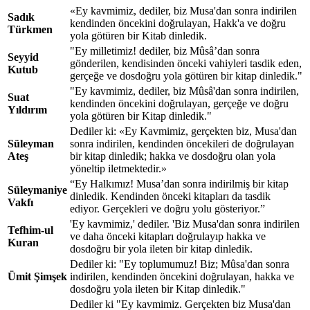
«Ey kavmimiz, dediler, biz Musa'dan sonra indirilen
Sadık
kendinden öncekini doğrulayan, Hakk'a ve doğru
Türkmen
yola götüren bir Kitab dinledik.
"Ey milletimiz! dediler, biz Mûsâ’dan sonra
Seyyid
gönderilen, kendisinden önceki vahiyleri tasdik eden,
Kutub
gerçeğe ve dosdoğru yola götüren bir kitap dinledik."
"Ey kavmimiz, dediler, biz Mûsâ'dan sonra indirilen,
Suat
kendinden öncekini doğrulayan, gerçeğe ve doğru
Yıldırım
yola götüren bir Kitap dinledik."
Dediler ki: «Ey Kavmimiz, gerçekten biz, Musa'dan
Süleyman
sonra indirilen, kendinden öncekileri de doğrulayan
Ateş
bir kitap dinledik; hakka ve dosdoğru olan yola
yöneltip iletmektedir.»
“Ey Halkımız! Musa’dan sonra indirilmiş bir kitap
Süleymaniye
dinledik. Kendinden önceki kitapları da tasdik
Vakfı
ediyor. Gerçekleri ve doğru yolu gösteriyor.”
'Ey kavmimiz,' dediler. 'Biz Musa'dan sonra indirilen
Tefhim-ul
ve daha önceki kitapları doğrulayıp hakka ve
Kuran
dosdoğru bir yola ileten bir kitap dinledik.
Dediler ki: "Ey toplumumuz! Biz; Mûsa'dan sonra
Ümit Şimşek
indirilen, kendinden öncekini doğrulayan, hakka ve
dosdoğru yola ileten bir Kitap dinledik."
Dediler ki "Ey kavmimiz. Gerçekten biz Musa'dan