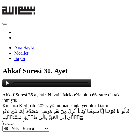
Ana Sayfa
Mealler
Sayfa
Ahkaf Suresi 30. Ayet
Ahkaf Suresi 35 ayettir. Nüzulü Mekke'de olup 66. sure olarak
inmiştir.
Kur'an-ı Kerim'de 502 sayfa numarasında yer almaktadır.
قَالُوا يَا قَوْمَنَٓا اِنَّا سَمِعْنَا كِتَاباً اُنْزِلَ مِنْ بَعْدِ مُوسٰى مُصَدِّقاً لِمَا بَيْنَ يَدَيْهِ
يَهْد۪ٓي اِلَى الْحَقِّ وَاِلٰى طَر۪يقٍ مُسْتَق۪يمٍ
Sureler