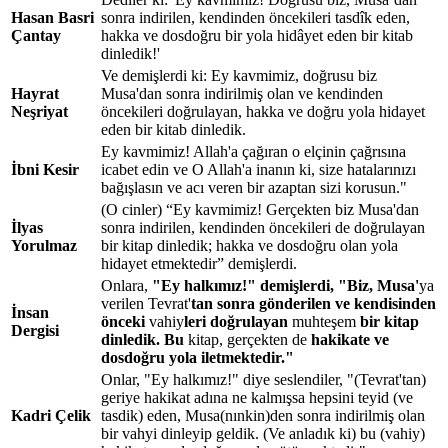
Hasan Basri
sonra indirilen, kendinden öncekileri tasdîk eden,
Çantay
hakka ve dosdoğru bir yola hidâyet eden bir kitab
dinledik!'
Ve demişlerdi ki: Ey kavmimiz, doğrusu biz
Hayrat
Musa'dan sonra indirilmiş olan ve kendinden
Neşriyat
öncekileri doğrulayan, hakka ve doğru yola hidayet
eden bir kitab dinledik.
Ey kavmimiz! Allah'a çağıran o elçinin çağrısına
İbni Kesir
icabet edin ve O Allah'a inanın ki, size hatalarınızı
bağışlasın ve acı veren bir azaptan sizi korusun."
(O cinler) “Ey kavmimiz! Gerçekten biz Musa'dan
İlyas
sonra indirilen, kendinden öncekileri de doğrulayan
Yorulmaz
bir kitap dinledik; hakka ve dosdoğru olan yola
hidayet etmektedir” demişlerdi.
Onlara,
"Ey halkımız!" demişlerdi, "Biz, Musa'
ya
verilen Tevrat'
tan sonra gönderilen ve kendisinden
İnsan
önceki
vahiy
leri doğrulayan
muhteşem
bir kitap
Dergisi
dinledik.
Bu
kitap, gerçekten de
hakikate ve
dosdoğru yola iletmektedir."
Onlar, "Ey halkımız!" diye seslendiler, "(Tevrat'tan)
geriye hakikat adına ne kalmışsa hepsini teyid (ve
Kadri Çelik
tasdik) eden, Musa(nınkin)den sonra indirilmiş olan
bir vahyi dinleyip geldik. (Ve anladık ki) bu (vahiy)