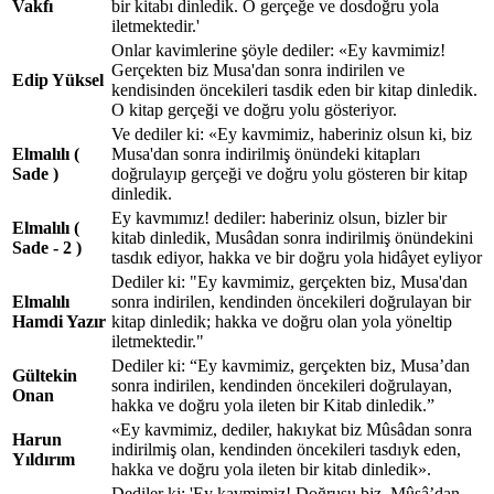
Vakfı
bir kitabı dinledik. O gerçeğe ve dosdoğru yola
iletmektedir.'
Onlar kavimlerine şöyle dediler: «Ey kavmimiz!
Gerçekten biz Musa'dan sonra indirilen ve
Edip Yüksel
kendisinden öncekileri tasdik eden bir kitap dinledik.
O kitap gerçeği ve doğru yolu gösteriyor.
Ve dediler ki: «Ey kavmimiz, haberiniz olsun ki, biz
Elmalılı (
Musa'dan sonra indirilmiş önündeki kitapları
Sade )
doğrulayıp gerçeği ve doğru yolu gösteren bir kitap
dinledik.
Ey kavmımız! dediler: haberiniz olsun, bizler bir
Elmalılı (
kitab dinledik, Musâdan sonra indirilmiş önündekini
Sade - 2 )
tasdık ediyor, hakka ve bir doğru yola hidâyet eyliyor
Dediler ki: "Ey kavmimiz, gerçekten biz, Musa'dan
Elmalılı
sonra indirilen, kendinden öncekileri doğrulayan bir
Hamdi Yazır
kitap dinledik; hakka ve doğru olan yola yöneltip
iletmektedir."
Dediler ki: “Ey kavmimiz, gerçekten biz, Musa’dan
Gültekin
sonra indirilen, kendinden öncekileri doğrulayan,
Onan
hakka ve doğru yola ileten bir Kitab dinledik.”
«Ey kavmimiz, dediler, hakıykat biz Mûsâdan sonra
Harun
indirilmiş olan, kendinden öncekileri tasdıyk eden,
Yıldırım
hakka ve doğru yola ileten bir kitab dinledik».
Dediler ki: 'Ey kavmimiz! Doğrusu biz, Mûsâ’dan