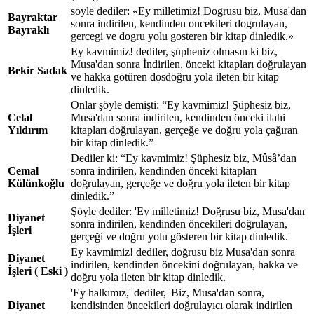
soyle dediler: «Ey milletimiz! Dogrusu biz, Musa'dan
Bayraktar
sonra indirilen, kendinden oncekileri dogrulayan,
Bayraklı
gercegi ve dogru yolu gosteren bir kitap dinledik.»
Ey kavmimiz! dediler, şüpheniz olmasın ki biz,
Musa'dan sonra İndirilen, önceki kitapları doğrulayan
Bekir Sadak
ve hakka götüren dosdoğru yola ileten bir kitap
dinledik.
Onlar şöyle demişti: “Ey kavmimiz! Şüphesiz biz,
Celal
Musa'dan sonra indirilen, kendinden önceki ilahi
Yıldırım
kitapları doğrulayan, gerçeğe ve doğru yola çağıran
bir kitap dinledik.”
Dediler ki: “Ey kavmimiz! Şüphesiz biz, Mûsâ’dan
Cemal
sonra indirilen, kendinden önceki kitapları
Külünkoğlu
doğrulayan, gerçeğe ve doğru yola ileten bir kitap
dinledik.”
Şöyle dediler: 'Ey milletimiz! Doğrusu biz, Musa'dan
Diyanet
sonra indirilen, kendinden öncekileri doğrulayan,
İşleri
gerçeği ve doğru yolu gösteren bir kitap dinledik.'
Ey kavmimiz! dediler, doğrusu biz Musa'dan sonra
Diyanet
indirilen, kendinden öncekini doğrulayan, hakka ve
İşleri ( Eski )
doğru yola ileten bir kitap dinledik.
'Ey halkımız,' dediler, 'Biz, Musa'dan sonra,
Diyanet
kendisinden öncekileri doğrulayıcı olarak indirilen