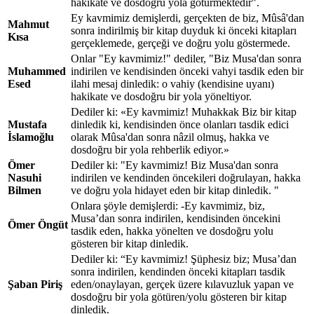
hakikate ve dosdoğru yola götürmektedir".
Ey kavmimiz demişlerdi, gerçekten de biz, Mûsâ'dan
Mahmut
sonra indirilmiş bir kitap duyduk ki önceki kitapları
Kısa
gerçeklemede, gerçeği ve doğru yolu göstermede.
Onlar "Ey kavmimiz!" dediler, "Biz Musa'dan sonra
Muhammed
indirilen ve kendisinden önceki vahyi tasdik eden bir
Esed
ilahi mesaj dinledik: o vahiy (kendisine uyanı)
hakikate ve dosdoğru bir yola yöneltiyor.
Dediler ki: «Ey kavmimiz! Muhakkak Biz bir kitap
Mustafa
dinledik ki, kendisinden önce olanları tasdik edici
İslamoğlu
olarak Mûsa'dan sonra nâzil olmuş, hakka ve
dosdoğru bir yola rehberlik ediyor.»
Ömer
Dediler ki: "Ey kavmimiz! Biz Musa'dan sonra
Nasuhi
indirilen ve kendinden öncekileri doğrulayan, hakka
Bilmen
ve doğru yola hidayet eden bir kitap dinledik. "
Onlara şöyle demişlerdi: -Ey kavmimiz, biz,
Musa’dan sonra indirilen, kendisinden öncekini
Ömer Öngüt
tasdik eden, hakka yönelten ve dosdoğru yolu
gösteren bir kitap dinledik.
Dediler ki: “Ey kavmimiz! Şüphesiz biz; Musa’dan
sonra indirilen, kendinden önceki kitapları tasdik
Şaban Piriş
eden/onaylayan, gerçek üzere kılavuzluk yapan ve
dosdoğru bir yola götüren/yolu gösteren bir kitap
dinledik.