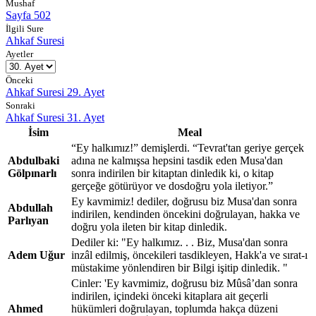
Mushaf
Sayfa 502
İlgili Sure
Ahkaf Suresi
Ayetler
Önceki
Ahkaf Suresi 29. Ayet
Sonraki
Ahkaf Suresi 31. Ayet
İsim
Meal
“Ey halkımız!” demişlerdi. “Tevrat'tan geriye gerçek
Abdulbaki
adına ne kalmışsa hepsini tasdik eden Musa'dan
Gölpınarlı
sonra indirilen bir kitaptan dinledik ki, o kitap
gerçeğe götürüyor ve dosdoğru yola iletiyor.”
Ey kavmimiz! dediler, doğrusu biz Musa'dan sonra
Abdullah
indirilen, kendinden öncekini doğrulayan, hakka ve
Parlıyan
doğru yola ileten bir kitap dinledik.
Dediler ki: "Ey halkımız. . . Biz, Musa'dan sonra
Adem Uğur
inzâl edilmiş, öncekileri tasdikleyen, Hakk'a ve sırat-ı
müstakime yönlendiren bir Bilgi işitip dinledik. "
Cinler: 'Ey kavmimiz, doğrusu biz Mûsâ’dan sonra
indirilen, içindeki önceki kitaplara ait geçerli
Ahmed
hükümleri doğrulayan, toplumda hakça düzeni