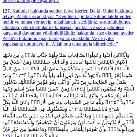
ilmi ve kudretiyle kuşatmıştır.
127.
Kadınlar hakkında senden fetva isterler. De ki: Onlar hakkında
fetvayı Allah size açıklıyor. “Kendileri için farz kılınıp takdir edilen,
mehir ve mirası vermeyip, nikahlamak istediğiniz, sorumluluğunuz
altındaki yetim kadınlar ile kimsesiz çocuklar ve sizin yetimlere
karşı, adil davranma yükümlülüğünüz hakkında, size okunan ayetler
Allah'ın hükmünü apaçık ortaya koymaktadır. Ve ne iyilik
yaparsanız unutmayın ki, Allah onu tamamıyla bilmektedir.”
وَالَّذ۪ينَ اٰمَنُوا وَعَمِلُوا الصَّالِحَاتِ سَنُدْخِلُهُمْ جَنَّاتٍ تَجْر۪ي مِنْ تَحْتِهَا
الْاَنْهَارُ خَالِد۪ينَ ف۪يهَٓا اَبَداًۜ وَعْدَ اللّٰهِ حَقاًّۜ وَمَنْ اَصْدَقُ مِنَ
لَيْسَ بِاَمَانِيِّكُمْ وَلَٓا اَمَانِيِّ اَهْلِ الْكِتَابِۜ مَنْ يَعْمَلْ
﴿١٢٢﴾
اللّٰهِ ق۪يلاً
وَمَنْ
﴿١٢٣﴾
سُٓوءاً يُجْزَ بِه۪ۙ وَلَا يَجِدْ لَهُ مِنْ دُونِ اللّٰهِ وَلِياًّ وَلَا نَص۪يراً
يَعْمَلْ مِنَ الصَّالِحَاتِ مِنْ ذَكَرٍ اَوْ اُنْثٰى وَهُوَ مُؤْمِنٌ فَاُو۬لٰٓئِكَ يَدْخُلُونَ
وَمَنْ اَحْسَنُ د۪يناً مِمَّنْ اَسْلَمَ وَجْهَهُ
﴿١٢٤﴾
الْجَنَّةَ وَلَا يُظْلَمُونَ نَق۪يراً
لِلّٰهِ وَهُوَ مُحْسِنٌ وَاتَّبَعَ مِلَّةَ اِبْرٰه۪يمَ حَن۪يفاًۜ وَاتَّخَذَ اللّٰهُ اِبْرٰه۪يمَ
وَلِلّٰهِ مَا فِي السَّمٰوَاتِ وَمَا فِي الْاَرْضِۜ وَكَانَ اللّٰهُ بِكُلِّ
﴿١٢٥﴾
خَل۪يلاً
وَيَسْتَفْتُونَكَ فِي النِّسَٓاءِۜ قُلِ اللّٰهُ
﴿١٢٦﴾
شَيْءٍ مُح۪يطاً۟
يُفْت۪يكُمْ ف۪يهِنَّۙ وَمَا يُتْلٰى عَلَيْكُمْ فِي الْكِتَابِ ف۪ي يَتَامَى النِّسَٓاءِ
الّٰت۪ي لَا تُؤْتُونَهُنَّ مَا كُتِبَ لَهُنَّ وَتَرْغَبُونَ اَنْ تَنْكِحُوهُنَّ وَالْمُسْتَضْعَف۪ينَ
مِنَ الْوِلْدَانِۙ وَاَنْ تَقُومُوا لِلْيَتَامٰى بِالْقِسْطِۜ وَمَا تَفْعَلُوا مِنْ خَيْرٍ فَاِنَّ
اللّٰهَ كَانَ بِه۪ عَل۪يماً
﴿١٢٧﴾