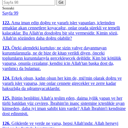
Git
Sonraki
Sayfa 99
122.
Ama iman edip doğru ve yararlı işler yapanları, içlerinden
ırmaklar akan cennetlere koyacağız, onlar orada sürekli ve temelli
kalacaklar. Bu Allah'ın dosdoğru bir söz vermesidir. Kimin sözü,
Allah'ın sözünden daha doğru olabilir?
123.
Öteki alemdeki kurtuluş; ne sizin vahye dayanmayan
kuruntularınızla, ne de bize de kitap verildi diyen, önceki
toplumların kuruntularıyla gerçekleşecek değildir. Kim bir kötülük
yaparsa, onunla cezalanır, kendisi için Allah'tan başka dost da,
yardımcı da bulamaz.
124.
Erkek olsun, kadın olsun her kim de, mü'min olarak doğru ve
yararlı işler yaparsa, işte onlar cennete girecekler ve zerre kadar
haksızlığa da uğramıyacaklardır.
125.
Bütün benliğini Allah'a teslim eden, daima iyilik yapan ve her
türlü batıldan yüz çeviren, İbrahim'in inanç sistemine içtenlikle uyan
kimseden, daha iyi iman sahibi kim vardır? Allah İbrahim'i kendisine
dost edinmişti.
126.
Göklerde ve yerde ne varsa, hepsi Allah'ındır. Allah herşeyi