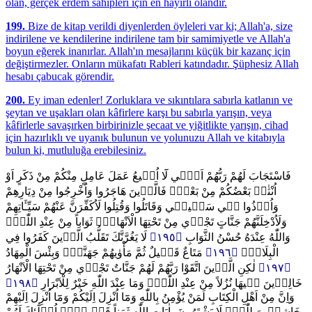
olan, gerçek erdem sahipleri için en hayırlı olandır.
199.
Bize de kitap verildi diyenlerden öyleleri var ki; Allah'a, size
indirilene ve kendilerine indirilene tam bir samimiyetle ve Allah'a
boyun eğerek inanırlar. Allah'ın mesajlarını küçük bir kazanç için
değiştirmezler. Onların mükafatı Rableri katındadır. Şüphesiz Allah
hesabı çabucak görendir.
200.
Ey iman edenler! Zorluklara ve sıkıntılara sabırla katlanın ve
şeytan ve uşakları olan kâfirlere karşı bu sabırla yarışın, veya
kâfirlerle savaşırken birbirinizle şecaat ve yiğitlikte yarışın, cihad
için hazırlıklı ve uyanık bulunun ve yolunuzu Allah ve kitabıyla
bulun ki, mutluluğa erebilesiniz.
فَاسْتَجَابَ لَهُمْ رَبُّهُمْ اَنّ۪ي لَٓا اُض۪يعُ عَمَلَ عَامِلٍ مِنْكُمْ مِنْ ذَكَرٍ اَوْ
اُنْثٰىۚ بَعْضُكُمْ مِنْ بَعْضٍۚ فَالَّذ۪ينَ هَاجَرُوا وَاُخْرِجُوا مِنْ دِيَارِهِمْ
وَاُو۫ذُوا ف۪ي سَب۪يل۪ي وَقَاتَلُوا وَقُتِلُوا لَاُكَفِّرَنَّ عَنْهُمْ سَيِّـَٔاتِهِمْ
وَلَاُدْخِلَنَّهُمْ جَنَّاتٍ تَجْر۪ي مِنْ تَحْتِهَا الْاَنْهَارُۚ ثَوَاباً مِنْ عِنْدِ اللّٰهِۜ
لَا يَغُرَّنَّكَ تَقَلُّبُ الَّذ۪ينَ كَفَرُوا فِي
﴿١٩٥﴾
وَاللّٰهُ عِنْدَهُ حُسْنُ الثَّوَابِ
مَتَاعٌ قَل۪يلٌ ثُمَّ مَأْوٰيهُمْ جَهَنَّمُۜ وَبِئْسَ الْمِهَادُ
﴿١٩٦﴾
الْبِلَادِۜ
لٰكِنِ الَّذ۪ينَ اتَّقَوْا رَبَّهُمْ لَهُمْ جَنَّاتٌ تَجْر۪ي مِنْ تَحْتِهَا الْاَنْهَارُ
﴿١٩٧﴾
﴿١٩٨﴾
خَالِد۪ينَ ف۪يهَا نُزُلاً مِنْ عِنْدِ اللّٰهِۜ وَمَا عِنْدَ اللّٰهِ خَيْرٌ لِلْاَبْرَارِ
وَاِنَّ مِنْ اَهْلِ الْكِتَابِ لَمَنْ يُؤْمِنُ بِاللّٰهِ وَمَٓا اُنْزِلَ اِلَيْكُمْ وَمَٓا اُنْزِلَ اِلَيْهِمْ
خَاشِع۪ينَ لِلّٰهِۙ لَا يَشْتَرُونَ بِاٰيَاتِ اللّٰهِ ثَمَناً قَل۪يلاًۜ اُو۬لٰٓئِكَ لَهُمْ