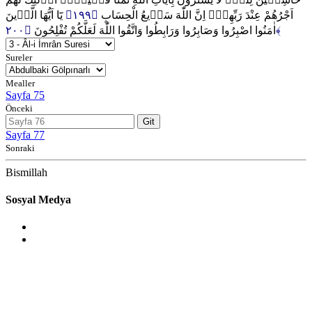
يَٓا اَيُّهَا الَّذ۪ينَ
﴿١٩٩﴾
اَجْرُهُمْ عِنْدَ رَبِّهِمْۜ اِنَّ اللّٰهَ سَر۪يعُ الْحِسَابِ
اٰمَنُوا اصْبِرُوا وَصَابِرُوا وَرَابِطُوا وَاتَّقُوا اللّٰهَ لَعَلَّكُمْ تُفْلِحُونَ
﴿٢٠٠﴾
Sureler
Mealler
Sayfa 75
Önceki
Git
Sayfa 77
Sonraki
Bismillah
Sosyal Medya