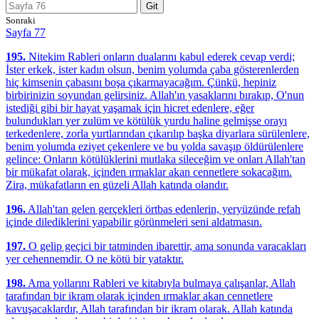
Git
Sonraki
Sayfa 77
195.
Nitekim Rableri onların dualarını kabul ederek cevap verdi;
İster erkek, ister kadın olsun, benim yolumda çaba gösterenlerden
hiç kimsenin çabasını boşa çıkarmayacağım. Çünkü, hepiniz
birbirinizin soyundan gelirsiniz. Allah'ın yasaklarını bırakıp, O'nun
istediği gibi bir hayat yaşamak için hicret edenlere, eğer
bulundukları yer zulüm ve kötülük yurdu haline gelmişse orayı
terkedenlere, zorla yurtlarından çıkarılıp başka diyarlara sürülenlere,
benim yolumda eziyet çekenlere ve bu yolda savaşıp öldürülenlere
gelince: Onların kötülüklerini mutlaka sileceğim ve onları Allah'tan
bir mükafat olarak, içinden ırmaklar akan cennetlere sokacağım.
Zira, mükafatların en güzeli Allah katında olandır.
196.
Allah'tan gelen gerçekleri örtbas edenlerin, yeryüzünde refah
içinde dilediklerini yapabilir görünmeleri seni aldatmasın.
197.
O gelip geçici bir tatminden ibarettir, ama sonunda varacakları
yer cehennemdir. O ne kötü bir yataktır.
198.
Ama yollarını Rableri ve kitabıyla bulmaya çalışanlar, Allah
tarafından bir ikram olarak içinden ırmaklar akan cennetlere
kavuşacaklardır, Allah tarafından bir ikram olarak. Allah katında