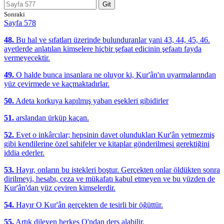
Git
Sonraki
Sayfa 578
48.
Bu hal ve sıfatları üzerinde bulunduranlar yani 43, 44, 45, 46.
ayetlerde anlatılan kimselere hiçbir şefaat edicinin şefaatı fayda
vermeyecektir.
49.
O halde bunca insanlara ne oluyor ki, Kur'ân'ın uyarmalarından
yüz çevirmede ve kaçmaktadırlar.
50.
Adeta korkuya kapılmış yaban eşekleri gibidirler
51.
arslandan ürküp kaçan.
52.
Evet o inkârcılar; hepsinin davet olundukları Kur'ân yetmezmiş
gibi kendilerine özel sahifeler ve kitaplar gönderilmesi gerektiğini
iddia ederler.
53.
Hayır, onların bu istekleri boştur. Gerçekten onlar öldükten sonra
dirilmeyi, hesabı, ceza ve mükafatı kabul etmeyen ve bu yüzden de
Kur'ân'dan yüz çeviren kimselerdir.
54.
Hayır O Kur'ân gerçekten de tesirli bir öğüttür.
55.
Artık dileyen herkes O'ndan ders alabilir.