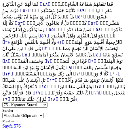
فَمَا لَهُمْ عَنِ التَّذْكِرَةِ
﴿٤٨﴾
فَمَا تَنْفَعُهُمْ شَفَاعَةُ الشَّافِع۪ينَۜ
فَرَّتْ مِنْ
﴿٥٠﴾
كَاَنَّهُمْ حُمُرٌ مُسْتَنْفِرَةٌۙ
﴿٤٩﴾
مُعْرِض۪ينَۙ
بَلْ يُر۪يدُ كُلُّ امْرِئٍ مِنْهُمْ اَنْ يُؤْتٰى صُحُفاً
﴿٥١﴾
قَسْوَرَةٍۜ
كَلَّٓا اِنَّهُ
﴿٥٣﴾
كَلَّاۜ بَلْ لَا يَخَافُونَ الْاٰخِرَةَۜ
﴿٥٢﴾
مُنَشَّرَةًۙ
وَمَا يَذْكُرُونَ اِلَّٓا اَنْ يَشَٓاءَ
﴿٥٥﴾
فَمَنْ شَٓاءَ ذَكَرَهُۜ
﴿٥٤﴾
تَذْكِرَةٌۚ
بِسْمِ ٱللَّهِ ٱلرَّحْمٰنِ
﴿٥٦﴾
اللّٰهُۜ هُوَ اَهْلُ التَّقْوٰى وَاَهْلُ الْمَغْفِرَةِ
﴿٢﴾
وَلَٓا اُقْسِمُ بِالنَّفْسِ اللَّوَّامَةِ
﴿١﴾
لَٓا اُقْسِمُ بِيَوْمِ الْقِيٰمَةِۙ
ٱلرَّحِيمِ
بَلٰى قَادِر۪ينَ عَلٰٓى اَنْ
﴿٣﴾
اَيَحْسَبُ الْاِنْسَانُ اَلَّنْ نَجْمَعَ عِظَامَهُۜ
يَسْـَٔلُ اَيَّانَ
﴿٥﴾
بَلْ يُر۪يدُ الْاِنْسَانُ لِيَفْجُرَ اَمَامَهُۚ
﴿٤﴾
نُسَوِّيَ بَنَانَهُ
﴿٨﴾
وَخَسَفَ الْقَمَرُۙ
﴿٧﴾
فَاِذَا بَرِقَ الْبَصَرُۙ
﴿٦﴾
يَوْمُ الْقِيٰمَةِۜ
يَقُولُ الْاِنْسَانُ يَوْمَئِذٍ اَيْنَ الْمَفَرُّۚ
﴿٩﴾
وَجُمِعَ الشَّمْسُ وَالْقَمَرُۙ
﴿١٢﴾
اِلٰى رَبِّكَ يَوْمَئِذٍۨ الْمُسْتَقَرُّۜ
﴿١١﴾
كَلَّا لَا وَزَرَۚ
﴿١٠﴾
بَلِ الْاِنْسَانُ عَلٰى نَفْسِه۪
﴿١٣﴾
يُنَبَّؤُا الْاِنْسَانُ يَوْمَئِذٍ بِمَا قَدَّمَ وَاَخَّرَۜ
لَا تُحَرِّكْ بِه۪ لِسَانَكَ
﴿١٥﴾
وَلَوْ اَلْقٰى مَعَاذ۪يرَهُۜ
﴿١٤﴾
بَص۪يرَةٌۙ
فَاِذَا قَرَأْنَاهُ فَاتَّبِعْ
﴿١٧﴾
اِنَّ عَلَيْنَا جَمْعَهُ وَقُرْاٰنَهُۚ
﴿١٦﴾
لِتَعْجَلَ بِه۪ۜ
ثُمَّ اِنَّ عَلَيْنَا بَيَانَهُۜ
﴿١٨﴾
قُرْاٰنَهُۚ
﴿١٩﴾
Sureler
Mealler
Sayfa 576