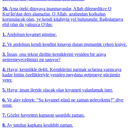
56.
Ama öteki dünyaya inanmayanlar, Allah dilemedikçe O
Kur'ân'dan ders alamazlar. O Allah, azabından korkulup
korunulacak olan, ve kendi kitabıyla yol bulunandır. Bağışlamaya
ehil olan da yalnızca O'dur.
1.
Andolsun kıyamet gününe.
2.
Ve andolsun kendi kendini kınayıp duran pişmanlık çeken kişiye.
3.
İnsan, onu tekrar diriltip kemiklerini yeniden bir araya
getiremeyeceğimizi mi sanıyor?
4.
Hayır, kesinlikle değil. Kemiklerini parmak uçlarına varıncaya
kadar bütün özellikleriyle yeniden meydana getirmeye gücümüz
yeter.
5.
Hayır, insan ileride olacak olan kıyameti yalanlamak ister.
6.
Ve alay ederek: “Şu kıyamet günü ne zaman gelecekmiş?” diye
sorar.
7.
Gözler hayretten kamaşıp şaşırdığı zaman.
8.
Ay tutulup kapkara kesildiği zaman.