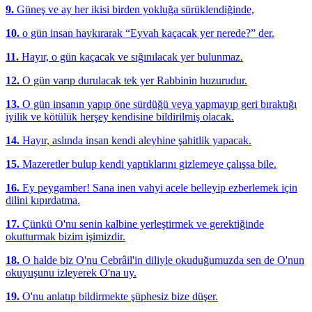
9.
Güneş ve ay her ikisi birden yokluğa sürüklendiğinde,
10.
o gün insan haykırarak “Eyvah kaçacak yer nerede?” der.
11.
Hayır, o gün kaçacak ve sığınılacak yer bulunmaz.
12.
O gün varıp durulacak tek yer Rabbinin huzurudur.
13.
O gün insanın yapıp öne sürdüğü veya yapmayıp geri bıraktığı
iyilik ve kötülük herşey kendisine bildirilmiş olacak.
14.
Hayır, aslında insan kendi aleyhine şahitlik yapacak.
15.
Mazeretler bulup kendi yaptıklarını gizlemeye çalışsa bile.
16.
Ey peygamber! Sana inen vahyi acele belleyip ezberlemek için
dilini kıpırdatma.
17.
Çünkü O'nu senin kalbine yerleştirmek ve gerektiğinde
okutturmak bizim işimizdir.
18.
O halde biz O'nu Cebrâil'in diliyle okuduğumuzda sen de O'nun
okuyuşunu izleyerek O'na uy.
19.
O'nu anlatıp bildirmekte şüphesiz bize düşer.