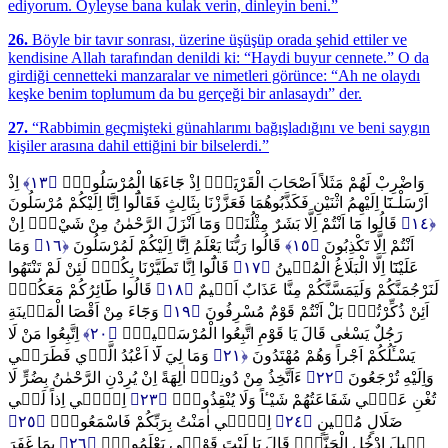
ediyorum. Öyleyse bana kulak verin, dinleyin beni.”
26.
Böyle bir tavır sonrası, üzerine üşüşüp orada şehid ettiler ve
kendisine Allah tarafından denildi ki: “Haydi buyur cennete.” O da
girdiği cennetteki manzaralar ve nimetleri görünce: “Ah ne olaydı
keşke benim toplumum da bu gerçeği bir anlasaydı” der.
27.
“Rabbimin geçmişteki günahlarımı bağışladığını ve beni saygın
kişiler arasına dahil ettiğini bir bilselerdi.”
اِذْ
﴿١٣﴾
وَاضْرِبْ لَهُمْ مَثَلاً اَصْحَابَ الْقَرْيَةِۢ اِذْ جَٓاءَهَا الْمُرْسَلُونَۚ
اَرْسَلْـنَٓا اِلَيْهِمُ اثْنَيْنِ فَكَذَّبُوهُمَا فَعَزَّزْنَا بِثَالِثٍ فَقَالُٓوا اِنَّٓا اِلَيْكُمْ مُرْسَلُونَ
قَالُوا مَٓا اَنْتُمْ اِلَّا بَشَرٌ مِثْلُنَاۙ وَمَٓا اَنْزَلَ الرَّحْمٰنُ مِنْ شَيْءٍۙ اِنْ
﴿١٤﴾
وَمَا
﴿١٦﴾
قَالُوا رَبُّنَا يَعْلَمُ اِنَّٓا اِلَيْكُمْ لَمُرْسَلُونَ
﴿١٥﴾
اَنْتُمْ اِلَّا تَكْذِبُونَ
قَالُٓوا اِنَّا تَطَيَّرْنَا بِكُمْۚ لَئِنْ لَمْ تَنْتَهُوا
﴿١٧﴾
عَلَيْنَٓا اِلَّا الْبَلَاغُ الْمُب۪ينُ
قَالُوا طَٓائِرُكُمْ مَعَكُمْۜ
﴿١٨﴾
لَنَرْجُمَنَّكُمْ وَلَيَمَسَّنَّكُمْ مِنَّا عَذَابٌ اَل۪يمٌ
وَجَٓاءَ مِنْ اَقْصَا الْمَد۪ينَةِ
﴿١٩﴾
اَئِنْ ذُكِّرْتُمْۜ بَلْ اَنْتُمْ قَوْمٌ مُسْرِفُونَ
اِتَّبِعُوا مَنْ لَا
﴿٢٠﴾
رَجُلٌ يَسْعٰى قَالَ يَا قَوْمِ اتَّبِعُوا الْمُرْسَل۪ينَۙ
وَمَا لِيَ لَٓا اَعْبُدُ الَّذ۪ي فَطَرَن۪ي
﴿٢١﴾
يَسْـَٔلُكُمْ اَجْراً وَهُمْ مُهْتَدُونَ
ءَاَتَّخِذُ مِنْ دُونِه۪ٓ اٰلِهَةً اِنْ يُرِدْنِ الرَّحْمٰنُ بِضُرٍّ لَا
﴿٢٢﴾
وَاِلَيْهِ تُرْجَعُونَ
اِنّ۪ٓي اِذاً لَف۪ي
﴿٢٣﴾
تُغْنِ عَنّ۪ي شَفَاعَتُهُمْ شَيْـٔاً وَلَا يُنْقِذُونِۚ
﴿٢٥﴾
اِنّ۪ٓي اٰمَنْتُ بِرَبِّكُمْ فَاسْمَعُونِۜ
﴿٢٤﴾
ضَلَالٍ مُب۪ينٍ
بِمَا غَفَرَ
﴿٢٦﴾
ق۪يلَ ادْخُلِ الْجَنَّةَۜ قَالَ يَا لَيْتَ قَوْم۪ي يَعْلَمُونَۙ