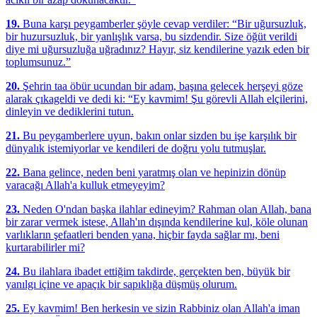
19.
Buna karşı peygamberler şöyle cevap verdiler: “Bir uğursuzluk,
bir huzursuzluk, bir yanlışlık varsa, bu sizdendir. Size öğüt verildi
diye mi uğursuzluğa uğradınız? Hayır, siz kendilerine yazık eden bir
toplumsunuz.”
20.
Şehrin taa öbür ucundan bir adam, başına gelecek herşeyi göze
alarak çıkageldi ve dedi ki: “Ey kavmim! Şu görevli Allah elçilerini,
dinleyin ve dediklerini tutun.
21.
Bu peygamberlere uyun, bakın onlar sizden bu işe karşılık bir
dünyalık istemiyorlar ve kendileri de doğru yolu tutmuşlar.
22.
Bana gelince, neden beni yaratmış olan ve hepinizin dönüp
varacağı Allah'a kulluk etmeyeyim?
23.
Neden O'ndan başka ilahlar edineyim? Rahman olan Allah, bana
bir zarar vermek istese, Allah'ın dışında kendilerine kul, köle olunan
varlıkların şefaatleri benden yana, hiçbir fayda sağlar mı, beni
kurtarabilirler mi?
24.
Bu ilahlara ibadet ettiğim takdirde, gerçekten ben, büyük bir
yanılgı içine ve apaçık bir sapıklığa düşmüş olurum.
25.
Ey kavmim! Ben herkesin ve sizin Rabbiniz olan Allah'a iman