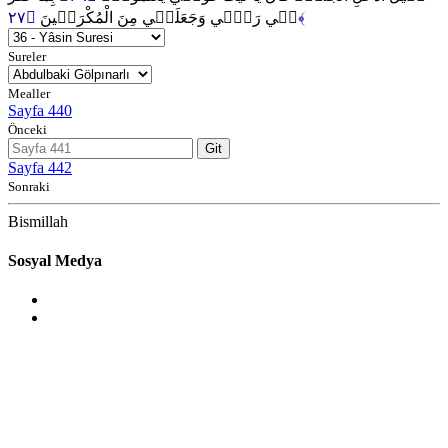
ل۪ي رَبّ۪ي وَجَعَلَن۪ي مِنَ الْمُكْرَم۪ينَ
﴿٢٧﴾
Sureler
Mealler
Sayfa 440
Önceki
Git
Sayfa 442
Sonraki
Bismillah
Sosyal Medya