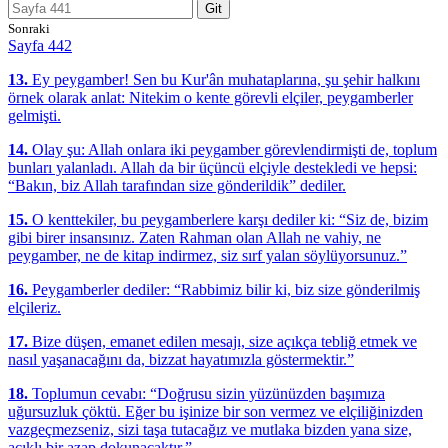
Git
Sonraki
Sayfa 442
13.
Ey peygamber! Sen bu Kur'ân muhataplarına, şu şehir halkını
örnek olarak anlat: Nitekim o kente görevli elçiler, peygamberler
gelmişti.
14.
Olay şu: Allah onlara iki peygamber görevlendirmişti de, toplum
bunları yalanladı. Allah da bir üçüncü elçiyle destekledi ve hepsi:
“Bakın, biz Allah tarafından size gönderildik” dediler.
15.
O kenttekiler, bu peygamberlere karşı dediler ki: “Siz de, bizim
gibi birer insansınız. Zaten Rahman olan Allah ne vahiy, ne
peygamber, ne de kitap indirmez, siz sırf yalan söylüyorsunuz.”
16.
Peygamberler dediler: “Rabbimiz bilir ki, biz size gönderilmiş
elçileriz.
17.
Bize düşen, emanet edilen mesajı, size açıkça tebliğ etmek ve
nasıl yaşanacağını da, bizzat hayatımızla göstermektir.”
18.
Toplumun cevabı: “Doğrusu sizin yüzünüzden başımıza
uğursuzluk çöktü. Eğer bu işinize bir son vermez ve elçiliğinizden
vazgeçmezseniz, sizi taşa tutacağız ve mutlaka bizden yana size,
acıklı bir azap dokunacaktır.”