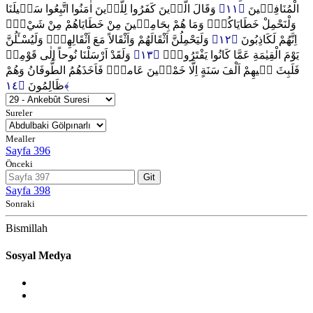
وَقَالَ الَّذ۪ينَ كَفَرُوا لِلَّذ۪ينَ اٰمَنُوا اتَّبِعُوا سَب۪يلَنَا
﴿١١﴾
الْمُنَافِق۪ينَ
وَلْنَحْمِلْ خَطَايَاكُمْۜ وَمَا هُمْ بِحَامِل۪ينَ مِنْ خَطَايَاهُمْ مِنْ شَيْءٍۜ
وَلَيَحْمِلُنَّ اَثْقَالَهُمْ وَاَثْقَالاً مَعَ اَثْقَالِهِمْۘ وَلَيُسْـَٔلُنَّ
﴿١٢﴾
اِنَّهُمْ لَكَاذِبُونَ
وَلَقَدْ اَرْسَلْنَا نُوحاً اِلٰى قَوْمِه۪
﴿١٣﴾
يَوْمَ الْقِيٰمَةِ عَمَّا كَانُوا يَفْتَرُونَ۟
فَلَبِثَ ف۪يهِمْ اَلْفَ سَنَةٍ اِلَّا خَمْس۪ينَ عَاماًۜ فَاَخَذَهُمُ الطُّوفَانُ وَهُمْ
ظَالِمُونَ
﴿١٤﴾
Sureler
Mealler
Sayfa 396
Önceki
Git
Sayfa 398
Sonraki
Bismillah
Sosyal Medya