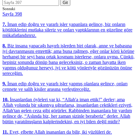
Git
Sonraki
Sayfa 398
7.
İman edip doğru ve yararlı işler yapanlara gelince, biz onların
kötülüklerini mutlaka sileriz ve onları yaptıklarının en güzeline göre
mükafatlandırırız.
8.
Biz insana yapacağı hayırlı işlerden biri olarak, anne ve babasına
iyi davranmasını emrettik; ama buna rağmen, eğer onlar körü körüne
herhangi bir şeyi bana ortak koşmanı isterlerse, onlara uyma. Çünkü,
hepiniz sonunda dönüp bana geleceksiniz, o zaman hayatta iken
yapmış olduğunuz herşeyi, iyi ve kötü yönleriyle gözünüzün önüne
sereceğim.
9.
İman edip doğru ve yararlı işler yapmış olanlara gelince, onları
cennete ve salih kişiler arasına yerleştireceğiz.
10.
İnsanlardan öyleleri var ki, “Allah'a iman ettik!” derler; ama
Allah yolunda bir sıkıntıya uğrarlarsa, insanlardan çektikleri eziyeti,
Allah'tan gelen ceza gibi görürler. Rabbinden inananlara bir yardım
gelince de, “Aslında biz, her zaman sizinle beraberiz” derler. Allah
bütün yaratılmışların kalplerindekini, en iyi bilen değil midir?
11.
Evet, elbette Allah inananları da bilir, iki yüzlüleri de.