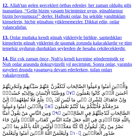
12.
Allah'tan gelen gerçekleri örtbas edenler, her zaman olduğu gibi
inananlara, “Gelin bizim yaşantı biçimimize uyun, günahlarınız
bizim boynumuza!” derler. Halbuki onlar, bu şekilde yanılttıkları
kimselerin, hiçbir günahını yüklenemezler. Dikkat edin, onlar
yalancıdırlar.
13.
Onlar mutlaka kendi günah yükleriyle birlikte, saptırdıkları
kimselerin günah yüklerini de taşımak zorunda kalacaklardır ve tüm
temelsiz uydurup durdukları şeylerden de hesaba çekileceklerdir.
14.
Biz çok zaman önce, Nuh'u kendi kavmine göndermiştik ve
Nuh onlar arasında dokuzyüzelli yıl geçirmişti. Sonra onlar, yaratılış
gayeleri dışında yaşamaya devam ederlerken, tufan onları
yakalayıverdi.
وَالَّذ۪ينَ اٰمَنُوا وَعَمِلُوا الصَّالِحَاتِ لَنُكَفِّرَنَّ عَنْهُمْ سَيِّـَٔاتِهِمْ وَلَنَجْزِيَنَّهُمْ
وَوَصَّيْنَا الْاِنْسَانَ بِوَالِدَيْهِ حُسْناًۜ
﴿٧﴾
اَحْسَنَ الَّذ۪ي كَانُوا يَعْمَلُونَ
وَاِنْ جَاهَدَاكَ لِتُشْرِكَ ب۪ي مَا لَيْسَ لَكَ بِه۪ عِلْمٌ فَلَا تُطِعْهُمَاۜ اِلَيَّ
وَالَّذ۪ينَ اٰمَنُوا وَعَمِلُوا
﴿٨﴾
مَرْجِعُكُمْ فَاُنَبِّئُكُمْ بِمَا كُنْتُمْ تَعْمَلُونَ
وَمِنَ النَّاسِ مَنْ يَقُولُ اٰمَنَّا
﴿٩﴾
الصَّالِحَاتِ لَنُدْخِلَنَّهُمْ فِي الصَّالِح۪ينَ
بِاللّٰهِ فَاِذَٓا اُو۫ذِيَ فِي اللّٰهِ جَعَلَ فِتْنَةَ النَّاسِ كَعَذَابِ اللّٰهِۜ وَلَئِنْ جَٓاءَ
نَصْرٌ مِنْ رَبِّكَ لَيَقُولُنَّ اِنَّا كُنَّا مَعَكُمْۜ اَوَلَيْسَ اللّٰهُ بِاَعْلَمَ بِمَا ف۪ي
وَلَيَعْلَمَنَّ اللّٰهُ الَّذ۪ينَ اٰمَنُوا وَلَيَعْلَمَنَّ
﴿١٠﴾
صُدُورِ الْعَالَم۪ينَ