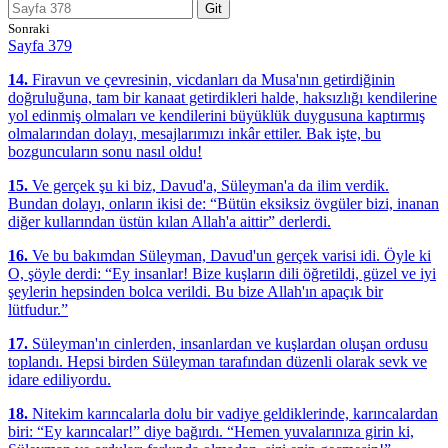
Git
Sonraki
Sayfa 379
14.
Firavun ve çevresinin, vicdanları da Musa'nın getirdiğinin
doğruluğuna, tam bir kanaat getirdikleri halde, haksızlığı kendilerine
yol edinmiş olmaları ve kendilerini büyüklük duygusuna kaptırmış
olmalarından dolayı, mesajlarımızı inkâr ettiler. Bak işte, bu
bozguncuların sonu nasıl oldu!
15.
Ve gerçek şu ki biz, Davud'a, Süleyman'a da ilim verdik.
Bundan dolayı, onların ikisi de: “Bütün eksiksiz övgüler bizi, inanan
diğer kullarından üstün kılan Allah'a aittir” derlerdi.
16.
Ve bu bakımdan Süleyman, Davud'un gerçek varisi idi. Öyle ki
O, şöyle derdi: “Ey insanlar! Bize kuşların dili öğretildi, güzel ve iyi
şeylerin hepsinden bolca verildi. Bu bize Allah'ın apaçık bir
lütfudur.”
17.
Süleyman'ın cinlerden, insanlardan ve kuşlardan oluşan ordusu
toplandı. Hepsi birden Süleyman tarafından düzenli olarak sevk ve
idare ediliyordu.
18.
Nitekim karıncalarla dolu bir vadiye geldiklerinde, karıncalardan
biri: “Ey karıncalar!” diye bağırdı. “Hemen yuvalarınıza girin ki,