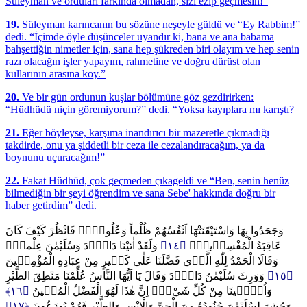
Süleyman ve orduları farkında olmadan, sizi ezip geçmesin!”
19.
Süleyman karıncanın bu sözüne neşeyle güldü ve “Ey Rabbim!”
dedi. “İçimde öyle düşünceler uyandır ki, bana ve ana babama
bahşettiğin nimetler için, sana hep şükreden biri olayım ve hep senin
razı olacağın işler yapayım, rahmetine ve doğru dürüst olan
kullarının arasına koy.”
20.
Ve bir gün ordunun kuşlar bölümüne göz gezdirirken:
“Hüdhüdü niçin göremiyorum?” dedi. “Yoksa kayıplara mı karıştı?
21.
Eğer böyleyse, karşıma inandırıcı bir mazeretle çıkmadığı
takdirde, onu ya şiddetli bir ceza ile cezalandıracağım, ya da
boynunu uçuracağım!”
22.
Fakat Hüdhüd, çok geçmeden çıkageldi ve “Ben, senin henüz
bilmediğin bir şeyi öğrendim ve sana Sebe' hakkında doğru bir
haber getirdim” dedi.
وَجَحَدُوا بِهَا وَاسْتَيْقَنَتْهَٓا اَنْفُسُهُمْ ظُلْماً وَعُلُواًّۜ فَانْظُرْ كَيْفَ كَانَ
وَلَقَدْ اٰتَيْنَا دَاوُ۫دَ وَسُلَيْمٰنَ عِلْماًۚ
﴿١٤﴾
عَاقِبَةُ الْمُفْسِد۪ينَ۟
وَقَالَا الْحَمْدُ لِلّٰهِ الَّذ۪ي فَضَّلَنَا عَلٰى كَث۪يرٍ مِنْ عِبَادِهِ الْمُؤْمِن۪ينَ
وَوَرِثَ سُلَيْمٰنُ دَاوُ۫دَ وَقَالَ يَٓا اَيُّهَا النَّاسُ عُلِّمْنَا مَنْطِقَ الطَّيْرِ
﴿١٥﴾
﴿١٦﴾
وَاُو۫ت۪ينَا مِنْ كُلِّ شَيْءٍۜ اِنَّ هٰذَا لَهُوَ الْفَضْلُ الْمُب۪ينُ
﴿١٧﴾
وَحُشِرَ لِسُلَيْمٰنَ جُنُودُهُ مِنَ الْجِنِّ وَالْاِنْسِ وَالطَّيْرِ فَهُمْ يُوزَعُونَ