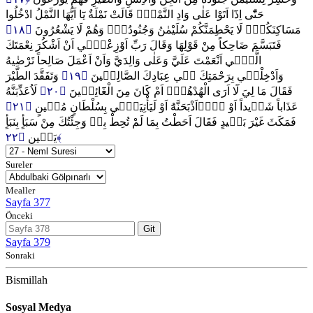
حَتّٰٓى اِذَٓا اَتَوْا عَلٰى وَادِ النَّمْلِۙ قَالَتْ نَمْلَةٌ يَٓا اَيُّهَا النَّمْلُ ادْخُلُوا
﴿١٨﴾
مَسَاكِنَكُمْۚ لَا يَحْطِمَنَّكُمْ سُلَيْمٰنُ وَجُنُودُهُۙ وَهُمْ لَا يَشْعُرُونَ
فَتَبَسَّمَ ضَاحِكاً مِنْ قَوْلِهَا وَقَالَ رَبِّ اَوْزِعْن۪ٓي اَنْ اَشْكُرَ نِعْمَتَكَ
الَّت۪ٓي اَنْعَمْتَ عَلَيَّ وَعَلٰى وَالِدَيَّ وَاَنْ اَعْمَلَ صَالِحاً تَرْضٰيهُ
وَتَفَقَّدَ الطَّيْرَ
﴿١٩﴾
وَاَدْخِلْن۪ي بِرَحْمَتِكَ ف۪ي عِبَادِكَ الصَّالِح۪ينَ
لَاُعَذِّبَنَّهُ
﴿٢٠﴾
فَقَالَ مَا لِيَ لَٓا اَرَى الْهُدْهُدَۘ اَمْ كَانَ مِنَ الْغَٓائِب۪ينَ
﴿٢١﴾
عَذَاباً شَد۪يداً اَوْ لَا۬اَذْبَحَنَّهُٓ اَوْ لَيَأْتِيَنّ۪ي بِسُلْطَانٍ مُب۪ينٍ
فَمَكَثَ غَيْرَ بَع۪يدٍ فَقَالَ اَحَطْتُ بِمَا لَمْ تُحِطْ بِه۪ وَجِئْتُكَ مِنْ سَبَأٍ بِنَبَأٍ
يَق۪ينٍ
﴿٢٢﴾
Sureler
Mealler
Sayfa 377
Önceki
Git
Sayfa 379
Sonraki
Bismillah
Sosyal Medya