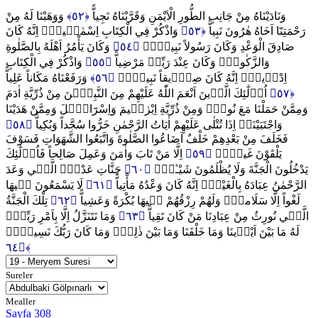
وَوَهَبْنَا لَهُ مِنْ
﴿٥٢﴾
وَنَادَيْنَاهُ مِنْ جَانِبِ الطُّورِ الْاَيْمَنِ وَقَرَّبْنَاهُ نَجِياًّ
وَاذْكُرْ فِي الْكِتَابِ اِسْمٰع۪يلَۘ اِنَّهُ كَانَ
﴿٥٣﴾
رَحْمَتِنَٓا اَخَاهُ هٰرُونَ نَبِياًّ
وَكَانَ يَأْمُرُ اَهْلَهُ بِالصَّلٰوةِ
﴿٥٤﴾
صَادِقَ الْوَعْدِ وَكَانَ رَسُولاً نَبِياًّۚ
وَاذْكُرْ فِي الْكِتَابِ
﴿٥٥﴾
وَالزَّكٰوةِۖ وَكَانَ عِنْدَ رَبِّه۪ مَرْضِياًّ
وَرَفَعْنَاهُ مَكَاناً عَلِياًّ
﴿٥٦﴾
اِدْر۪يسَۘ اِنَّهُ كَانَ صِدّ۪يقاً نَبِياًّۗ
اُو۬لٰٓئِكَ الَّذ۪ينَ اَنْعَمَ اللّٰهُ عَلَيْهِمْ مِنَ النَّبِيّ۪نَ مِنْ ذُرِّيَّةِ اٰدَمَ
﴿٥٧﴾
وَمِمَّنْ حَمَلْنَا مَعَ نُوحٍۘ وَمِنْ ذُرِّيَّةِ اِبْرٰه۪يمَ وَاِسْرَٓائ۪لَ وَمِمَّنْ هَدَيْنَا
﴿٥٨﴾
وَاجْتَبَيْنَاۜ اِذَا تُتْلٰى عَلَيْهِمْ اٰيَاتُ الرَّحْمٰنِ خَرُّوا سُجَّداً وَبُكِياًّ
فَخَلَفَ مِنْ بَعْدِهِمْ خَلْفٌ اَضَاعُوا الصَّلٰوةَ وَاتَّبَعُوا الشَّهَوَاتِ فَسَوْفَ
اِلَّا مَنْ تَابَ وَاٰمَنَ وَعَمِلَ صَالِحاً فَاُو۬لٰٓئِكَ
﴿٥٩﴾
يَلْقَوْنَ غَياًّۙ
جَنَّاتِ عَدْنٍۨ الَّت۪ي وَعَدَ
﴿٦٠﴾
يَدْخُلُونَ الْجَنَّةَ وَلَا يُظْلَمُونَ شَيْـٔاًۙ
لَا يَسْمَعُونَ ف۪يهَا
﴿٦١﴾
الرَّحْمٰنُ عِبَادَهُ بِالْغَيْبِۜ اِنَّهُ كَانَ وَعْدُهُ مَأْتِياًّ
تِلْكَ الْجَنَّةُ
﴿٦٢﴾
لَغْواً اِلَّا سَلَاماًۜ وَلَهُمْ رِزْقُهُمْ ف۪يهَا بُكْرَةً وَعَشِياًّ
وَمَا نَتَنَزَّلُ اِلَّا بِاَمْرِ رَبِّكَۚ
﴿٦٣﴾
الَّت۪ي نُورِثُ مِنْ عِبَادِنَا مَنْ كَانَ تَقِياًّ
لَهُ مَا بَيْنَ اَيْد۪ينَا وَمَا خَلْفَنَا وَمَا بَيْنَ ذٰلِكَۚ وَمَا كَانَ رَبُّكَ نَسِياًّۚ
﴿٦٤﴾
Sureler
Mealler
Sayfa 308