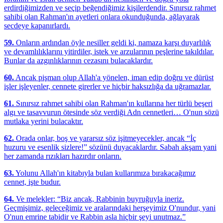
erdirdiğimizden ve seçip beğendiğimiz kişilerdendir. Sınırsız rahmet
sahibi olan Rahman'ın ayetleri onlara okunduğunda, ağlayarak
secdeye kapanırlardı.
59.
Onların ardından öyle nesiller geldi ki, namaza karşı duyarlılık
ve devamlılıklarını yitirdiler, istek ve arzularının peşlerine takıldılar.
Bunlar da azgınlıklarının cezasını bulacaklardır.
60.
Ancak pişman olup Allah'a yönelen, iman edip doğru ve dürüst
işler işleyenler, cennete girerler ve hiçbir haksızlığa da uğramazlar.
61.
Sınırsız rahmet sahibi olan Rahman'ın kullarına her türlü beşeri
algı ve tasavvurun ötesinde söz verdiği Adn cennetleri… O'nun sözü
mutlaka yerini bulacaktır.
62.
Orada onlar, boş ve yararsız söz işitmeyecekler, ancak “İç
huzuru ve esenlik sizlere!” sözünü duyacaklardır. Sabah akşam yani
her zamanda rızıkları hazırdır onların.
63.
Yolunu Allah'ın kitabıyla bulan kullarımıza bırakacağımız
cennet, işte budur.
64.
Ve melekler: “Biz ancak, Rabbinin buyruğuyla ineriz.
Geçmişimiz, geleceğimiz ve aralarındaki herşeyimiz O'nundur, yani
O'nun emrine tabidir ve Rabbin asla hiçbir şeyi unutmaz.”