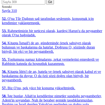
Git
Sonraki
Sayfa 310
52.
O'na Tûr Dağının sağ tarafından seslenmiş, konuşmak için
kendimize yaklaştırmıştık.
53.
Rahmetimizin bir neticesi olarak, kardeşi Harun'u da peygamber
olarak O'na bağışladık.
54.
Kitapta İsmail'i de an, gündeminde örnek şahsiyet olarak
bulunsun ve başkalarına da hatırlat. Doğrusu O, sözünde duran
biriydi, bir elçi ve bir peygamberdi.
55.
Toplumuna namaz kılmalarını, zekat vermelerini emrederdi ve
Rabbinin katında da hoşnutluk kazanmıştı.
56.
Kitapta İdris'i de an, hatırla ve örnek şahsiyet olarak kabul et ve
başkalarına da duyur. O da özü sözü doğru olan biriydi, bir
peygamberdi.
57.
Biz O'nu, pek yüce bir konuma yükseltmiştik.
58.
İşte bunlar, Allah'ın kendilerine nimetler sunduğu peygamberler,
Adem'in soyundan, Nuh ile beraber gemide taşıdıklarımızdan,
İbrahim ve İsrail denilen Yakub'un neslinden ve doğru yola