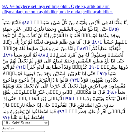
97.
Ve böylece set inşa edilmiş oldu. Öyle ki, artık onların
düşmanları, ne onu aşabildiler, ne de onda gedik açabildiler.
فَاَتْبَعَ سَبَباً
﴿٨٤﴾
اِنَّا مَكَّنَّا لَهُ فِي الْاَرْضِ وَاٰتَيْنَاهُ مِنْ كُلِّ شَيْءٍ سَبَباًۙ
حَتّٰٓى اِذَا بَلَغَ مَغْرِبَ الشَّمْسِ وَجَدَهَا تَغْرُبُ ف۪ي عَيْنٍ حَمِئَةٍ
﴿٨٥﴾
وَوَجَدَ عِنْدَهَا قَوْماًۜ قُلْنَا يَا ذَا الْقَرْنَيْنِ اِمَّٓا اَنْ تُعَذِّبَ وَاِمَّٓا اَنْ تَتَّخِذَ
قَالَ اَمَّا مَنْ ظَلَمَ فَسَوْفَ نُعَذِّبُهُ ثُمَّ يُرَدُّ اِلٰى رَبِّه۪
﴿٨٦﴾
ف۪يهِمْ حُسْناً
وَاَمَّا مَنْ اٰمَنَ وَعَمِلَ صَالِحاً فَلَهُ جَزَٓاءًۨ
﴿٨٧﴾
فَيُعَذِّبُهُ عَذَاباً نُكْراً
﴿٨٩﴾
ثُمَّ اَتْـبَعَ سَبَباً
﴿٨٨﴾
الْحُسْنٰىۚ وَسَنَقُولُ لَهُ مِنْ اَمْرِنَا يُسْراًۜ
حَتّٰٓى اِذَا بَلَغَ مَطْلِعَ الشَّمْسِ وَجَدَهَا تَطْلُعُ عَلٰى قَوْمٍ لَمْ نَجْعَلْ لَهُمْ مِنْ
ثُمَّ اَتْبَعَ
﴿٩١﴾
كَذٰلِكَۜ وَقَدْ اَحَطْنَا بِمَا لَدَيْهِ خُبْراً
﴿٩٠﴾
دُونِهَا سِتْراًۙ
حَتّٰٓى اِذَا بَلَغَ بَيْنَ السَّدَّيْنِ وَجَدَ مِنْ دُونِهِمَا قَوْماًۙ لَا
﴿٩٢﴾
سَبَباً
قَالُوا يَا ذَا الْقَرْنَيْنِ اِنَّ يَأْجُوجَ وَمَأْجُوجَ
﴿٩٣﴾
يَكَادُونَ يَفْقَهُونَ قَوْلاً
مُفْسِدُونَ فِي الْاَرْضِ فَهَلْ نَجْعَلُ لَكَ خَرْجاً عَلٰٓى اَنْ تَجْعَلَ بَيْنَنَا وَبَيْنَهُمْ
قَالَ مَا مَكَّنّ۪ي ف۪يهِ رَبّ۪ي خَيْرٌ فَاَع۪ينُون۪ي بِقُوَّةٍ
﴿٩٤﴾
سَداًّ
اٰتُون۪ي زُبَرَ الْحَد۪يدِۜ حَتّٰٓى اِذَا
﴿٩٥﴾
اَجْعَلْ بَيْنَكُمْ وَبَيْنَهُمْ رَدْماًۙ
سَاوٰى بَيْنَ الصَّدَفَيْنِ قَالَ انْفُخُواۜ حَتّٰٓى اِذَا جَعَلَهُ نَاراًۙ قَالَ
فَمَا اسْطَاعُٓوا اَنْ يَظْهَرُوهُ وَمَا
﴿٩٦﴾
اٰتُون۪ٓي اُفْرِغْ عَلَيْهِ قِطْراًۜ
اسْتَطَاعُوا لَهُ نَقْباً
﴿٩٧﴾
Sureler