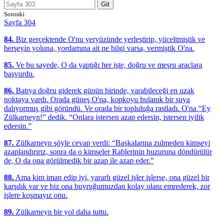
Git
Sonraki
Sayfa 304
84.
Biz gerçektende O'nu yeryüzünde yerleştirip, yüceltmiştik ve
herşeyin yoluna, yordamına ait ne bilgi varsa, vermiştik O'na.
85.
Ve bu sayede, O da yaptığı her işte, doğru ve meşru araçlara
başvurdu.
86.
Batıya doğru giderek günün birinde, varabileceği en uzak
noktaya vardı. Orada güneş O'na, kopkoyu bulanık bir suya
dalıyormuş gibi göründü. Ve orada bir topluluğa rastladı. O'na “Ey
Zülkarneyn!” dedik. “Onlara istersen azap edersin, istersen iyilik
edersin.”
87.
Zülkarneyn şöyle cevap verdi: “Başkalarına zulmeden kimseyi
azaplandırırız, sonra da o kimseler Rablerinin huzuruna döndürülür
de, O da ona görülmedik bir azap ile azap eder.”
88.
Ama kim iman edip iyi, yararlı güzel işler işlerse, ona güzel bir
karşılık var ve biz ona buyruğumuzdan kolay olanı emrederek, zor
işlere koşmayız onu.
89.
Zülkarneyn bir yol daha tuttu.