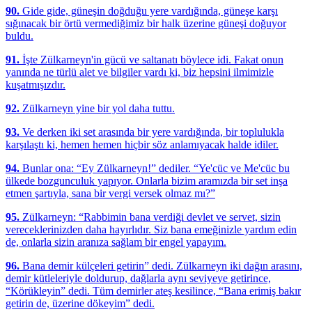
90.
Gide gide, güneşin doğduğu yere vardığında, güneşe karşı
sığınacak bir örtü vermediğimiz bir halk üzerine güneşi doğuyor
buldu.
91.
İşte Zülkarneyn'in gücü ve saltanatı böylece idi. Fakat onun
yanında ne türlü alet ve bilgiler vardı ki, biz hepsini ilmimizle
kuşatmışızdır.
92.
Zülkarneyn yine bir yol daha tuttu.
93.
Ve derken iki set arasında bir yere vardığında, bir toplulukla
karşılaştı ki, hemen hemen hiçbir söz anlamıyacak halde idiler.
94.
Bunlar ona: “Ey Zülkarneyn!” dediler. “Ye'cüc ve Me'cüc bu
ülkede bozgunculuk yapıyor. Onlarla bizim aramızda bir set inşa
etmen şartıyla, sana bir vergi versek olmaz mı?”
95.
Zülkarneyn: “Rabbimin bana verdiği devlet ve servet, sizin
vereceklerinizden daha hayırlıdır. Siz bana emeğinizle yardım edin
de, onlarla sizin aranıza sağlam bir engel yapayım.
96.
Bana demir külçeleri getirin” dedi. Zülkarneyn iki dağın arasını,
demir kütleleriyle doldurup, dağlarla aynı seviyeye getirince,
“Körükleyin” dedi. Tüm demirler ateş kesilince, “Bana erimiş bakır
getirin de, üzerine dökeyim” dedi.