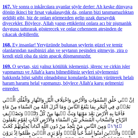
167.
Ve sonra o inkârcılara uyanlar şöyle derler: Ah keşke dünyaya
dönüp ikinci bir fırsat yakalasaydık da, onların bizi tanımamazlıktan
geldiği gibi, biz de onları görmezden gelip uzak dursaydık
diyecekler. Böylece, Allah yapıp ettiklerini onlara acı bir pişmanlık
duygusu tattırarak gösterecek ve onlar cehennem ateşinden de
çıkacak değillerdir.
168.
Ey insanlar! Yeryüzünde bulunan şeylerin güzel ve temiz
olanlarından nasibinizi alın ve şeytanın peşinden gitmeyin, zira o
kendi gizli olsa da sizin apaçık düşmanınızdır.
169.
O şeytan, sizi yalnız kötülük işlemenizi, iğrenç ve çirkin işler
yapmamızı ve Allah'a karşı bilmediğiniz şeyleri söylemenizi
hakkında bilgi sahibi olmadığınız konularda hüküm yürüterek helalı
haram haramı helal yapmanızı, böylece Allah'a karşı gelmenizi
emreder.
اِنَّ ف۪ي خَلْقِ السَّمٰوَاتِ وَالْاَرْضِ وَاخْتِلَافِ الَّيْلِ وَالنَّهَارِ وَالْفُلْكِ الَّت۪ي
تَجْر۪ي فِي الْبَحْرِ بِمَا يَنْفَعُ النَّاسَ وَمَٓا اَنْزَلَ اللّٰهُ مِنَ السَّمَٓاءِ مِنْ مَٓاءٍ
فَاَحْيَا بِهِ الْاَرْضَ بَعْدَ مَوْتِهَا وَبَثَّ ف۪يهَا مِنْ كُلِّ دَٓابَّةٍۖ وَتَصْر۪يفِ
الرِّيَاحِ وَالسَّحَابِ الْمُسَخَّرِ بَيْنَ السَّمَٓاءِ وَالْاَرْضِ لَاٰيَاتٍ لِقَوْمٍ يَعْقِلُونَ
وَمِنَ النَّاسِ مَنْ يَتَّخِذُ مِنْ دُونِ اللّٰهِ اَنْدَاداً يُحِبُّونَهُمْ كَحُبِّ
﴿١٦٤﴾
اللّٰهِۜ وَالَّذ۪ينَ اٰمَنُٓوا اَشَدُّ حُباًّ لِلّٰهِۜ وَلَوْ يَرَى الَّذ۪ينَ ظَلَمُٓوا اِذْ يَرَوْنَ