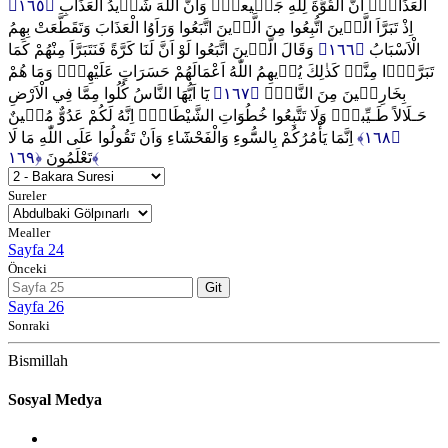
﴿١٦٥﴾
الْعَذَابَۙ اَنَّ الْقُوَّةَ لِلّٰهِ جَم۪يعاًۙ وَاَنَّ اللّٰهَ شَد۪يدُ الْعَذَابِ
اِذْ تَبَرَّاَ الَّذ۪ينَ اتُّبِعُوا مِنَ الَّذ۪ينَ اتَّبَعُوا وَرَاَوُا الْعَذَابَ وَتَقَطَّعَتْ بِهِمُ
وَقَالَ الَّذ۪ينَ اتَّبَعُوا لَوْ اَنَّ لَنَا كَرَّةً فَنَتَبَرَّاَ مِنْهُمْ كَمَا
﴿١٦٦﴾
الْاَسْبَابُ
تَبَرَّؤُ۫ا مِنَّاۜ كَذٰلِكَ يُر۪يهِمُ اللّٰهُ اَعْمَالَهُمْ حَسَرَاتٍ عَلَيْهِمْۜ وَمَا هُمْ
يَٓا اَيُّهَا النَّاسُ كُلُوا مِمَّا فِي الْاَرْضِ
﴿١٦٧﴾
بِخَارِج۪ينَ مِنَ النَّارِ۟
حَـلَالاً طَـيِّباًۘ وَلَا تَتَّبِعُوا خُطُوَاتِ الشَّيْطَانِۜ اِنَّهُ لَكُمْ عَدُوٌّ مُب۪ينٌ
اِنَّمَا يَأْمُرُكُمْ بِالسُّٓوءِ وَالْفَحْشَٓاءِ وَاَنْ تَقُولُوا عَلَى اللّٰهِ مَا لَا
﴿١٦٨﴾
تَعْلَمُونَ
﴿١٦٩﴾
Sureler
Mealler
Sayfa 24
Önceki
Git
Sayfa 26
Sonraki
Bismillah
Sosyal Medya