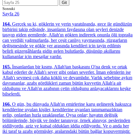
Git
Sonraki
Sayfa 26
164.
Gerçek şu ki, göklerin ve yerin yaratılışında, gece ile gündüzün
birbirini takip edişinde, insanların faydasına olan şeyleri denizde
taşıyıp giden gemilerde, Allah'ın gökten indirerek onunla ölü toprağa
can verdiği yağmurlarda, her çeşit canlıyı yaymasında, rüzgarların
değişmesinde ve gökle yer arasında kendileri için tayin edilmiş
belirli güzergâhlarda gidip gelen bulutlarda, düşünüp akıllarını
kullananlar için mesajlar vardır.
165.
İnsanlardan bir kısmı, Allah'tan başkasını O'na denk ve ortak
kabul ederler de Allah'ı sever gibi onları severler. İman edenlerin ise
Allah'ı sevmesi çok daha köklü ve devamlıdır. Varlık sebebine aykırı
davrananlar, azabı gördükleri zaman bütün kuvvetin Allah'a ait
olduğunu ve Allah'ın azabının çetin olduğunu anlayacaklarını keşke
bilselerdi.
166.
O gün, bu dünyada Allah'ın emirlerine karşı gelinerek haksızca
kendilerine uyulan kişiler, kendilerine uyanları tanımamazlıktan
gelip, onlardan hızla uzaklaşırlar. Oysa onlar; hayatın değişik
bölümlerinde, büyük ve önder tanınıyor, örnek alınıyor, peşlerinden
gidiliyordu, aziz ve kutsal oldukları iddia ediliyordu. Ve o anda her
iki taraf ta azabı görmüşler, aralarındaki bütün bağlar kopuvermiştir.